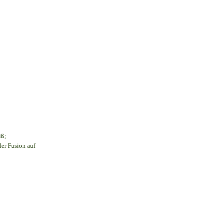
iß;
der Fusion auf