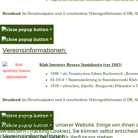
Download:
Im Downloadpaket sind 4 verschiedene Vektorgrafikformate (CDR, AI 
×
×
Vereinsinformationen:
Klub Sportowy Rewera Stanisławów (vor 1945)
1908 = als Towarzystwa Zabaw Ruchowych „Rewera“
04.1914 = Namensänderung in Stanisławowski Klub 
1939 = erloschen; (Quelle: Rozgrywki Piłkarskie w 
Download:
Im Downloadpaket sind 4 verschiedene Vektorgrafikformate (CDR, AI 
×
Wir benutzen Cookies
Wir nutzen Cookies auf unserer Website. Einige von ihnen s
×
verbessern (Tracking Cookies). Sie können selbst entscheid
Vereinsinformationen:
Funktionalitäten der Seite zur Verfügung stehen.