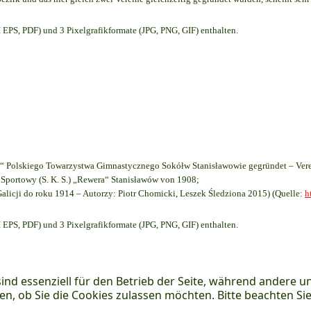
EPS, PDF) und 3 Pixelgrafikformate (JPG, PNG, GIF) enthalten.
 Polskiego Towarzystwa Gimnastycznego Sokółw Stanisławowie gegründet – Vere
Sportowy (S. K. S.) „Rewera“ Stanisławów von 1908;
Galicji do roku 1914 – Autorzy: Piotr Chomicki, Leszek Śledziona 2015) (Quelle:
h
EPS, PDF) und 3 Pixelgrafikformate (JPG, PNG, GIF) enthalten.
ind essenziell für den Betrieb der Seite, während andere u
en, ob Sie die Cookies zulassen möchten. Bitte beachten Si