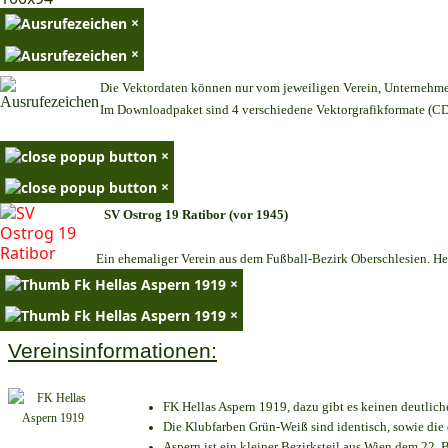
×
×
Die Vektordaten können nur vom jeweiligen Verein, Unternehm
Im Downloadpaket sind 4 verschiedene Vektorgrafikformate (CDR
×
×
SV Ostrog 19 Ratibor (vor 1945)
Ein ehemaliger Verein aus dem Fußball-Bezirk Oberschlesien. Heu
×
×
Vereinsinformationen:
FK Hellas Aspern 1919, dazu gibt es keinen deutlich
Die Klubfarben Grün-Weiß sind identisch, sowie di
Aspern ist ein kleiner Bezirksteil aus Wien dem 22. B