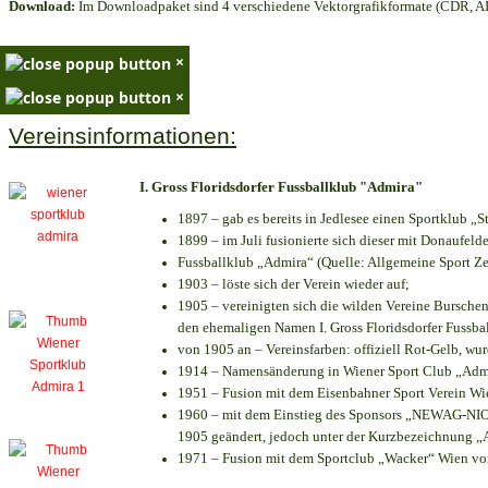
Download:
Im Downloadpaket sind 4 verschiedene Vektorgrafikformate (CDR, AI 
×
×
Vereinsinformationen:
I. Gross Floridsdorfer Fussballklub "Admira"
1897 – gab es bereits in Jedlesee einen Sportklub „S
1899 – im Juli fusionierte sich dieser mit Donaufelde
Fussballklub „Admira“ (Quelle: Allgemeine Sport Z
1903 – löste sich der Verein wieder auf;
1905 – vereinigten sich die wilden Vereine Bursche
den ehemaligen Namen I. Gross Floridsdorfer Fussb
von 1905 an – Vereinsfarben: offiziell Rot-Gelb, wu
1914 – Namensänderung in Wiener Sport Club „Admira
1951 – Fusion mit dem Eisenbahner Sport Verein W
1960 – mit dem Einstieg des Sponsors „NEWAG-NIOGA
1905 geändert, jedoch unter der Kurzbezeichnung „
1971 – Fusion mit dem Sportclub „Wacker“ Wien v