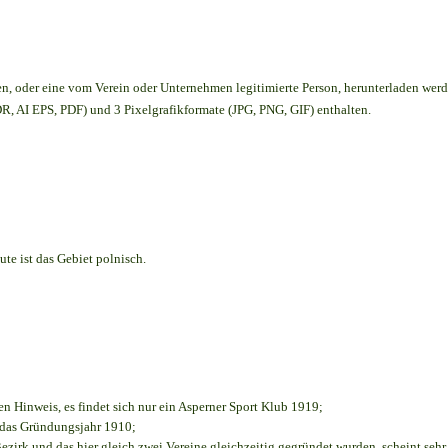
en,
oder eine vom Verein oder Unternehmen legitimierte Person,
herunterladen werd
, AI EPS, PDF) und 3 Pixelgrafikformate (JPG, PNG, GIF) enthalten.
te ist das Gebiet polnisch.
en Hinweis, es findet sich nur ein Asperner Sport Klub 1919
;
e das Gründungsjahr 1910
;
ezirk und das hier gleich zwei Vereine gleichzeitig gegründet wurden, scheint sehr 