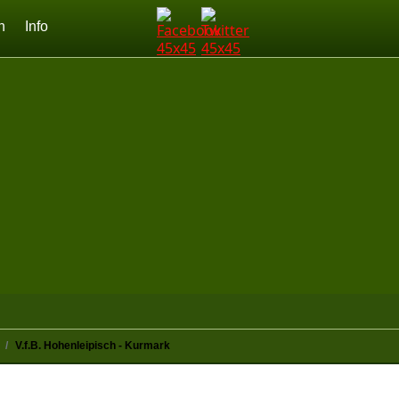
n
Info
V.f.B. Hohenleipisch - Kurmark