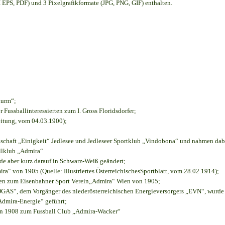
EPS, PDF) und 3 Pixelgrafikformate (JPG, PNG, GIF) enthalten.
turm“;
r Fussballinteressierten zum I. Gross Floridsdorfer
;
eitung, vom 04.03.1900);
nschaft „Einigkeit“ Jedlesee und Jedleseer Sportklub „Vindobona“ und nahmen dab
allklub „Admira“
rde aber kurz darauf in Schwarz-Weiß geändert;
“ von 1905 (Quelle: Illustriertes ÖsterreichischesSportblatt, vom 28.02.1914);
ien zum Eisenbahner Sport Verein„Admira“ Wien von 1905;
S“, dem Vorgänger des niederösterreichischen Energieversorgers „EVN“, wurde d
Admira-Energie“ geführt;
on 1908 zum Fussball Club „Admira-Wacker“