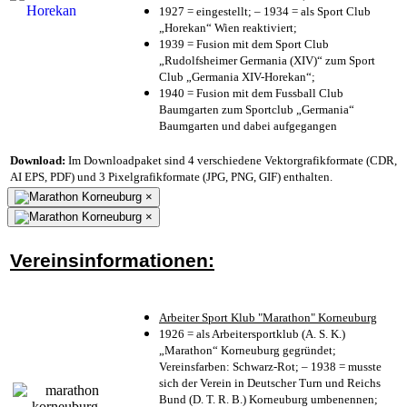
1927 = eingestellt; – 1934 = als Sport Club
„Horekan“ Wien reaktiviert;
1939 = Fusion mit dem Sport Club
„Rudolfsheimer Germania (XIV)“ zum Sport
Club „Germania XIV-Horekan“;
1940 = Fusion mit dem Fussball Club
Baumgarten zum Sportclub „Germania“
Baumgarten und dabei aufgegangen
Download:
Im Downloadpaket sind 4 verschiedene Vektorgrafikformate (CDR,
AI EPS, PDF) und 3 Pixelgrafikformate (JPG, PNG, GIF) enthalten.
×
×
Vereinsinformationen:
Arbeiter Sport Klub "Marathon" Korneuburg
1926 = als Arbeitersportklub (A. S. K.)
„Marathon“ Korneuburg gegründet;
Vereinsfarben: Schwarz-Rot; – 1938 = musste
sich der Verein in Deutscher Turn und Reichs
Bund (D. T. R. B.) Korneuburg umbenennen;