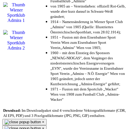
Fussballklub „Admira“
von 1905 an – Vereinsfarben: offiziell Rot-Gelb,
wurde aber kurz darauf in Schwarz-Weiß
geändert;
1914 – Namensänderung in Wiener Sport Club
„Admira“ von 1905 (Quelle: Illustriertes
ÖsterreichischesSportblatt, vom 28.02.1914);
1951 – Fusion mit dem Eisenbahner Sport
Verein Wien zum Eisenbahner Sport
Verein„Admira“ Wien von 1905;
1960 – mit dem Einstieg des Sponsors
„NEWAG-NIOGAS“, dem Vorgänger des
niederösterreichischen Energieversorgers
„EVN“, wurde der Vereinsname in Eisenbahner
Sport Verein „Admira – N.Ö. Energie“ Wien von
1905 geändert, jedoch unter der
Kurzbezeichnung „Admira-Energie“ geführt;
1971 – Fusion mit dem Sportclub „Wacker“
Wien von 1908 zum Fussball Club „Admira-
Wacker“
Download:
Im Downloadpaket sind 4 verschiedene Vektorgrafikformate (CDR,
AI EPS, PDF) und 3 Pixelgrafikformate (JPG, PNG, GIF) enthalten.
×
×