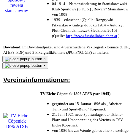
04.1914 = Namensänderung in Stanisławowski
Klub Sportowy (S. K. S.) „Rewera“ Stanisławów
von 1908;
1939 = erloschen; (Quelle: Rozgrywki
Piłkarskie w Galicji do roku 1914 – Autorzy:
Piotr Chomicki, Leszek Śledziona 2015)
(Quelle:
http://www.fussballabzeichen.at
)
Download:
Im Downloadpaket sind 4 verschiedene Vektorgrafikformate (CDR,
AI EPS, PDF) und 3 Pixelgrafikformate (JPG, PNG, GIF) enthalten.
×
×
Vereinsinformationen:
TV Eiche Cöpenick 1896 ATSB (vor 1945)
gegründet am 15. Januar 1896 als „Arbeiter-
Turn- und Sport-Bund“ Köpenick
21. Juni 1921 neue Sportanlage, der „Eiche-
Platz und Umbenennung des Vereins in TSV
Eiche Köpenick
von 1986 bis zur Wende gab es eine kurzzeitige