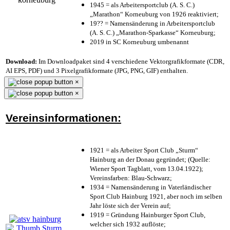
1945 = als Arbeitersportclub (A. S. C.)
„Marathon“ Korneuburg von 1926 reaktiviert;
19?? = Namensänderung in Arbeitersportclub
(A. S. C.) „Marathon-Sparkasse“ Korneuburg;
2019 in SC Korneuburg umbenannt
Download:
Im Downloadpaket sind 4 verschiedene Vektorgrafikformate (CDR,
AI EPS, PDF) und 3 Pixelgrafikformate (JPG, PNG, GIF) enthalten.
×
×
Vereinsinformationen:
1921 = als Arbeiter Sport Club „Sturm“
Hainburg an der Donau gegründet; (Quelle:
Wiener Sport Tagblatt, vom 13.04.1922);
Vereinsfarben: Blau-Schwarz;
1934 = Namensänderung in Vaterländischer
Sport Club Hainburg 1921, aber noch im selben
Jahr löste sich der Verein auf;
1919 = Gründung Hainburger Sport Club,
welcher sich 1932 auflöste;