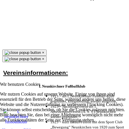
×
×
Vereinsinformationen:
Wir benutzen Cookies
I. Neunkirchner Fußballklub
Wir nutzen Cookies auf unserer Website. Einige von ihnen sind
1913 = als I. Neunkirchner Fussball-Klub
essenziell für den Betrieb der Seite, während andere uns helfen, diese
gegründet, kriegsbedingt wieder aufgelöst;
Website und die Nutzererfahrung zu verbessern (Tracking Cookies).
1925 = Nachfolgeverein als 1.
Sie können selbst entscheiden, ob Sie die Cookies zulassen möchten.
Arbeitersportverein (A. S. V.) Neunkirchen
Bitte beachten Sie, dass bei einer Ablehnung womöglich nicht mehr
wieder gegründet;
alle Funktionalitäten der Seite zur Verfügung stehen.
1925 = kurz darauf Fusion mit dem Sport Club
„Bewegung“ Neunkirchen von 1920 zum Sport