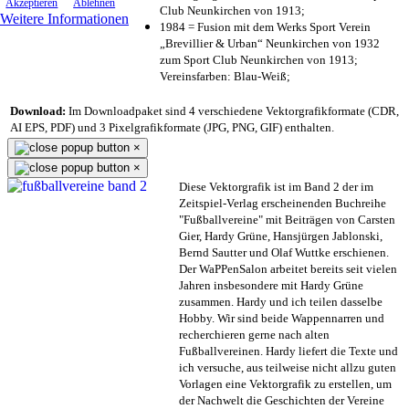
Akzeptieren
Ablehnen
Club Neunkirchen von 1913;
Weitere Informationen
1984 = Fusion mit dem Werks Sport Verein
„Brevillier & Urban“ Neunkirchen von 1932
zum Sport Club Neunkirchen von 1913;
Vereinsfarben: Blau-Weiß;
Download:
Im Downloadpaket sind 4 verschiedene Vektorgrafikformate (CDR,
AI EPS, PDF) und 3 Pixelgrafikformate (JPG, PNG, GIF) enthalten.
×
×
Diese Vektorgrafik ist im Band 2 der im
Zeitspiel-Verlag erscheinenden Buchreihe
"Fußballvereine" mit Beiträgen von Carsten
Gier, Hardy Grüne, Hansjürgen Jablonski,
Bernd Sautter und Olaf Wuttke erschienen.
Der WaPPenSalon arbeitet bereits seit vielen
Jahren insbesondere mit Hardy Grüne
zusammen. Hardy und ich teilen dasselbe
Hobby. Wir sind beide Wappennarren und
recherchieren gerne nach alten
Fußballvereinen. Hardy liefert die Texte und
ich versuche, aus teilweise nicht allzu guten
Vorlagen eine Vektorgrafik zu erstellen, um
der Nachwelt die Geschichten der Vereine