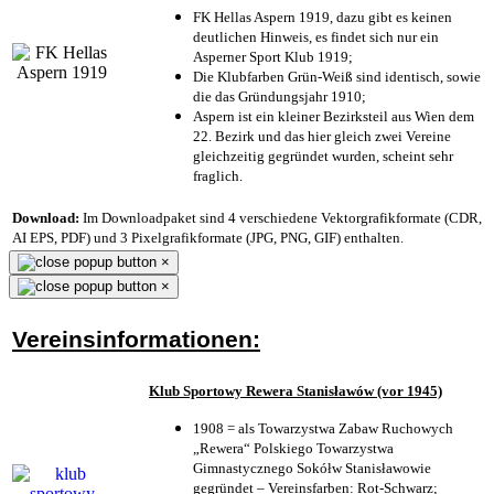
FK Hellas Aspern 1919, dazu gibt es keinen
deutlichen Hinweis, es findet sich nur ein
Asperner Sport Klub 1919
;
Die Klubfarben Grün-Weiß sind identisch, sowie
die das Gründungsjahr 1910
;
Aspern ist ein kleiner Bezirksteil aus Wien dem
22. Bezirk und das hier gleich zwei Vereine
gleichzeitig gegründet wurden, scheint sehr
fraglich.
Download:
Im Downloadpaket sind 4 verschiedene Vektorgrafikformate (CDR,
AI EPS, PDF) und 3 Pixelgrafikformate (JPG, PNG, GIF) enthalten.
×
×
Vereinsinformationen:
Klub Sportowy Rewera Stanisławów (vor 1945)
1908 = als Towarzystwa Zabaw Ruchowych
„Rewera“ Polskiego Towarzystwa
Gimnastycznego Sokółw Stanisławowie
gegründet – Vereinsfarben: Rot-Schwarz;