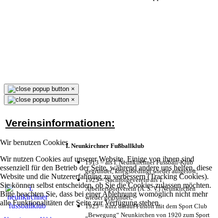
×
×
Vereinsinformationen:
Wir benutzen Cookies
I. Neunkirchner Fußballklub
Wir nutzen Cookies auf unserer Website. Einige von ihnen sind
1913 = als I. Neunkirchner Fussball-Klub
essenziell für den Betrieb der Seite, während andere uns helfen, diese
gegründet, kriegsbedingt wieder aufgelöst;
Website und die Nutzererfahrung zu verbessern (Tracking Cookies).
1925 = Nachfolgeverein als 1.
Sie können selbst entscheiden, ob Sie die Cookies zulassen möchten.
Arbeitersportverein (A. S. V.) Neunkirchen
Bitte beachten Sie, dass bei einer Ablehnung womöglich nicht mehr
wieder gegründet;
alle Funktionalitäten der Seite zur Verfügung stehen.
1925 = kurz darauf Fusion mit dem Sport Club
„Bewegung“ Neunkirchen von 1920 zum Sport