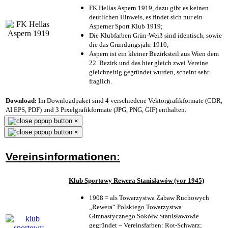
FK Hellas Aspern 1919, dazu gibt es keinen
deutlichen Hinweis, es findet sich nur ein
Asperner Sport Klub 1919
;
Die Klubfarben Grün-Weiß sind identisch, sowie
die das Gründungsjahr 1910
;
Aspern ist ein kleiner Bezirksteil aus Wien dem
22. Bezirk und das hier gleich zwei Vereine
gleichzeitig gegründet wurden, scheint sehr
fraglich.
Download:
Im Downloadpaket sind 4 verschiedene Vektorgrafikformate (CDR,
AI EPS, PDF) und 3 Pixelgrafikformate (JPG, PNG, GIF) enthalten.
×
×
Vereinsinformationen:
Klub Sportowy Rewera Stanisławów (vor 1945)
1908 = als Towarzystwa Zabaw Ruchowych
„Rewera“ Polskiego Towarzystwa
Gimnastycznego Sokółw Stanisławowie
gegründet – Vereinsfarben: Rot-Schwarz;