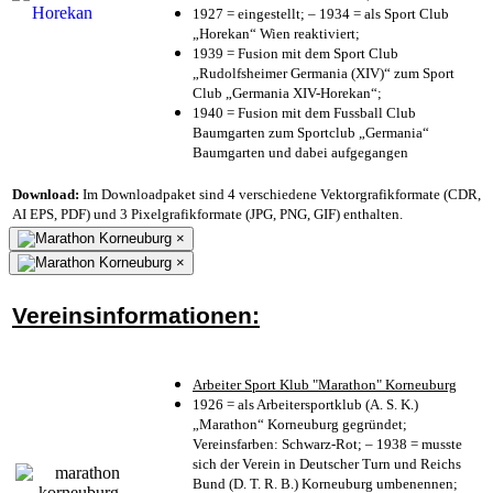
1927 = eingestellt; – 1934 = als Sport Club
„Horekan“ Wien reaktiviert;
1939 = Fusion mit dem Sport Club
„Rudolfsheimer Germania (XIV)“ zum Sport
Club „Germania XIV-Horekan“;
1940 = Fusion mit dem Fussball Club
Baumgarten zum Sportclub „Germania“
Baumgarten und dabei aufgegangen
Download:
Im Downloadpaket sind 4 verschiedene Vektorgrafikformate (CDR,
AI EPS, PDF) und 3 Pixelgrafikformate (JPG, PNG, GIF) enthalten.
×
×
Vereinsinformationen:
Arbeiter Sport Klub "Marathon" Korneuburg
1926 = als Arbeitersportklub (A. S. K.)
„Marathon“ Korneuburg gegründet;
Vereinsfarben: Schwarz-Rot; – 1938 = musste
sich der Verein in Deutscher Turn und Reichs
Bund (D. T. R. B.) Korneuburg umbenennen;