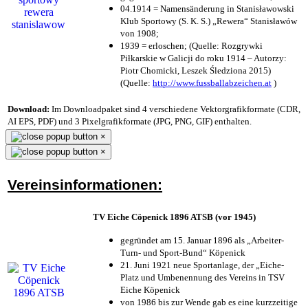
04.1914 = Namensänderung in Stanisławowski
Klub Sportowy (S. K. S.) „Rewera“ Stanisławów
von 1908;
1939 = erloschen; (Quelle: Rozgrywki
Piłkarskie w Galicji do roku 1914 – Autorzy:
Piotr Chomicki, Leszek Śledziona 2015)
(Quelle:
http://www.fussballabzeichen.at
)
Download:
Im Downloadpaket sind 4 verschiedene Vektorgrafikformate (CDR,
AI EPS, PDF) und 3 Pixelgrafikformate (JPG, PNG, GIF) enthalten.
×
×
Vereinsinformationen:
TV Eiche Cöpenick 1896 ATSB (vor 1945)
gegründet am 15. Januar 1896 als „Arbeiter-
Turn- und Sport-Bund“ Köpenick
21. Juni 1921 neue Sportanlage, der „Eiche-
Platz und Umbenennung des Vereins in TSV
Eiche Köpenick
von 1986 bis zur Wende gab es eine kurzzeitige