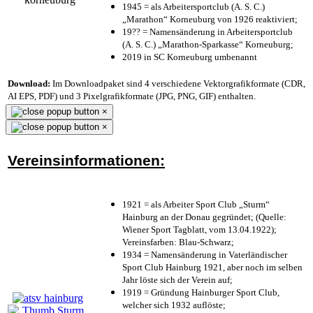
1945 = als Arbeitersportclub (A. S. C.)
„Marathon“ Korneuburg von 1926 reaktiviert;
19?? = Namensänderung in Arbeitersportclub
(A. S. C.) „Marathon-Sparkasse“ Korneuburg;
2019 in SC Korneuburg umbenannt
Download:
Im Downloadpaket sind 4 verschiedene Vektorgrafikformate (CDR,
AI EPS, PDF) und 3 Pixelgrafikformate (JPG, PNG, GIF) enthalten.
×
×
Vereinsinformationen:
1921 = als Arbeiter Sport Club „Sturm“
Hainburg an der Donau gegründet; (Quelle:
Wiener Sport Tagblatt, vom 13.04.1922);
Vereinsfarben: Blau-Schwarz;
1934 = Namensänderung in Vaterländischer
Sport Club Hainburg 1921, aber noch im selben
Jahr löste sich der Verein auf;
1919 = Gründung Hainburger Sport Club,
welcher sich 1932 auflöste;