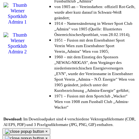
Fussballklub „Admira“
von 1905 an – Vereinsfarben: offiziell Rot-Gelb,
wurde aber kurz darauf in Schwarz-Weiß
geändert;
1914 – Namensänderung in Wiener Sport Club
„Admira“ von 1905 (Quelle: Illustriertes
ÖsterreichischesSportblatt, vom 28.02.1914);
1951 – Fusion mit dem Eisenbahner Sport
Verein Wien zum Eisenbahner Sport
Verein„Admira“ Wien von 1905;
1960 – mit dem Einstieg des Sponsors
„NEWAG-NIOGAS“, dem Vorgänger des
niederösterreichischen Energieversorgers
„EVN“, wurde der Vereinsname in Eisenbahner
Sport Verein „Admira – N.Ö. Energie“ Wien von
1905 geändert, jedoch unter der
Kurzbezeichnung „Admira-Energie“ geführt;
1971 – Fusion mit dem Sportclub „Wacker“
Wien von 1908 zum Fussball Club „Admira-
Wacker“
Download:
Im Downloadpaket sind 4 verschiedene Vektorgrafikformate (CDR,
AI EPS, PDF) und 3 Pixelgrafikformate (JPG, PNG, GIF) enthalten.
×
×