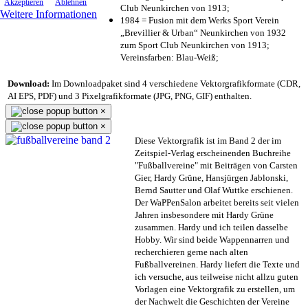
Akzeptieren
Ablehnen
Club Neunkirchen von 1913;
Weitere Informationen
1984 = Fusion mit dem Werks Sport Verein
„Brevillier & Urban“ Neunkirchen von 1932
zum Sport Club Neunkirchen von 1913;
Vereinsfarben: Blau-Weiß;
Download:
Im Downloadpaket sind 4 verschiedene Vektorgrafikformate (CDR,
AI EPS, PDF) und 3 Pixelgrafikformate (JPG, PNG, GIF) enthalten.
×
×
Diese Vektorgrafik ist im Band 2 der im
Zeitspiel-Verlag erscheinenden Buchreihe
"Fußballvereine" mit Beiträgen von Carsten
Gier, Hardy Grüne, Hansjürgen Jablonski,
Bernd Sautter und Olaf Wuttke erschienen.
Der WaPPenSalon arbeitet bereits seit vielen
Jahren insbesondere mit Hardy Grüne
zusammen. Hardy und ich teilen dasselbe
Hobby. Wir sind beide Wappennarren und
recherchieren gerne nach alten
Fußballvereinen. Hardy liefert die Texte und
ich versuche, aus teilweise nicht allzu guten
Vorlagen eine Vektorgrafik zu erstellen, um
der Nachwelt die Geschichten der Vereine