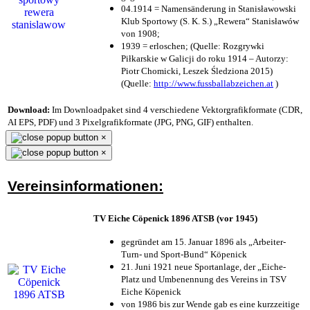
04.1914 = Namensänderung in Stanisławowski
Klub Sportowy (S. K. S.) „Rewera“ Stanisławów
von 1908;
1939 = erloschen; (Quelle: Rozgrywki
Piłkarskie w Galicji do roku 1914 – Autorzy:
Piotr Chomicki, Leszek Śledziona 2015)
(Quelle:
http://www.fussballabzeichen.at
)
Download:
Im Downloadpaket sind 4 verschiedene Vektorgrafikformate (CDR,
AI EPS, PDF) und 3 Pixelgrafikformate (JPG, PNG, GIF) enthalten.
×
×
Vereinsinformationen:
TV Eiche Cöpenick 1896 ATSB (vor 1945)
gegründet am 15. Januar 1896 als „Arbeiter-
Turn- und Sport-Bund“ Köpenick
21. Juni 1921 neue Sportanlage, der „Eiche-
Platz und Umbenennung des Vereins in TSV
Eiche Köpenick
von 1986 bis zur Wende gab es eine kurzzeitige