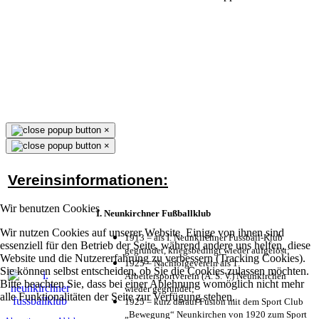
×
×
Vereinsinformationen:
Wir benutzen Cookies
I. Neunkirchner Fußballklub
Wir nutzen Cookies auf unserer Website. Einige von ihnen sind
1913 = als I. Neunkirchner Fussball-Klub
essenziell für den Betrieb der Seite, während andere uns helfen, diese
gegründet, kriegsbedingt wieder aufgelöst;
Website und die Nutzererfahrung zu verbessern (Tracking Cookies).
1925 = Nachfolgeverein als 1.
Sie können selbst entscheiden, ob Sie die Cookies zulassen möchten.
Arbeitersportverein (A. S. V.) Neunkirchen
Bitte beachten Sie, dass bei einer Ablehnung womöglich nicht mehr
wieder gegründet;
alle Funktionalitäten der Seite zur Verfügung stehen.
1925 = kurz darauf Fusion mit dem Sport Club
„Bewegung“ Neunkirchen von 1920 zum Sport