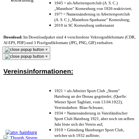
1945 = als Arbeitersportclub (A. S. C.)
„Marathon“ Korneuburg von 1926 reaktiviert;
19?? = Namensänderung in Arbeitersportclub
(A. S. C.) „Marathon-Sparkasse“ Korneuburg;
2019 in SC Korneuburg umbenannt
Download:
Im Downloadpaket sind 4 verschiedene Vektorgrafikformate (CDR,
AI EPS, PDF) und 3 Pixelgrafikformate (JPG, PNG, GIF) enthalten.
×
×
Vereinsinformationen:
1921 = als Arbeiter Sport Club „Sturm“
Hainburg an der Donau gegründet; (Quelle:
Wiener Sport Tagblatt, vom 13.04.1922);
Vereinsfarben: Blau-Schwarz;
1934 = Namensänderung in Vaterländischer
Sport Club Hainburg 1921, aber noch im selben
Jahr löste sich der Verein auf;
1919 = Gründung Hainburger Sport Club,
welcher sich 1932 auflöste;