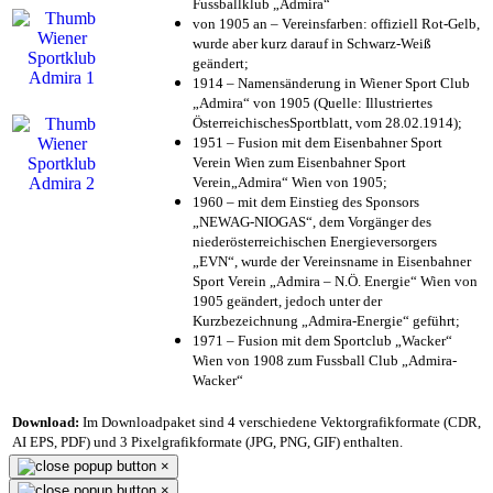
Fussballklub „Admira“
von 1905 an – Vereinsfarben: offiziell Rot-Gelb,
wurde aber kurz darauf in Schwarz-Weiß
geändert;
1914 – Namensänderung in Wiener Sport Club
„Admira“ von 1905 (Quelle: Illustriertes
ÖsterreichischesSportblatt, vom 28.02.1914);
1951 – Fusion mit dem Eisenbahner Sport
Verein Wien zum Eisenbahner Sport
Verein„Admira“ Wien von 1905;
1960 – mit dem Einstieg des Sponsors
„NEWAG-NIOGAS“, dem Vorgänger des
niederösterreichischen Energieversorgers
„EVN“, wurde der Vereinsname in Eisenbahner
Sport Verein „Admira – N.Ö. Energie“ Wien von
1905 geändert, jedoch unter der
Kurzbezeichnung „Admira-Energie“ geführt;
1971 – Fusion mit dem Sportclub „Wacker“
Wien von 1908 zum Fussball Club „Admira-
Wacker“
Download:
Im Downloadpaket sind 4 verschiedene Vektorgrafikformate (CDR,
AI EPS, PDF) und 3 Pixelgrafikformate (JPG, PNG, GIF) enthalten.
×
×