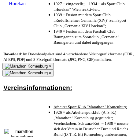
1927 = eingestellt; – 1934 = als Sport Club
„Horekan“ Wien reaktiviert;
1939 = Fusion mit dem Sport Club
„Rudolfsheimer Germania (XIV)“ zum Sport
Club „Germania XIV-Horekan“;
1940 = Fusion mit dem Fussball Club
Baumgarten zum Sportclub „Germania“
Baumgarten und dabei aufgegangen
Download:
Im Downloadpaket sind 4 verschiedene Vektorgrafikformate (CDR,
AI EPS, PDF) und 3 Pixelgrafikformate (JPG, PNG, GIF) enthalten.
×
×
Vereinsinformationen:
Arbeiter Sport Klub "Marathon" Korneuburg
1926 = als Arbeitersportklub (A. S. K.)
„Marathon“ Korneuburg gegründet;
Vereinsfarben: Schwarz-Rot; – 1938 = musste
sich der Verein in Deutscher Turn und Reichs
Bund (D. T. R. B.) Korneuburg umbenennen;