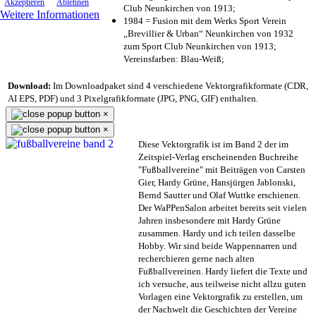
Akzeptieren
Ablehnen
Club Neunkirchen von 1913;
Weitere Informationen
1984 = Fusion mit dem Werks Sport Verein
„Brevillier & Urban“ Neunkirchen von 1932
zum Sport Club Neunkirchen von 1913;
Vereinsfarben: Blau-Weiß;
Download:
Im Downloadpaket sind 4 verschiedene Vektorgrafikformate (CDR,
AI EPS, PDF) und 3 Pixelgrafikformate (JPG, PNG, GIF) enthalten.
×
×
Diese Vektorgrafik ist im Band 2 der im
Zeitspiel-Verlag erscheinenden Buchreihe
"Fußballvereine" mit Beiträgen von Carsten
Gier, Hardy Grüne, Hansjürgen Jablonski,
Bernd Sautter und Olaf Wuttke erschienen.
Der WaPPenSalon arbeitet bereits seit vielen
Jahren insbesondere mit Hardy Grüne
zusammen. Hardy und ich teilen dasselbe
Hobby. Wir sind beide Wappennarren und
recherchieren gerne nach alten
Fußballvereinen. Hardy liefert die Texte und
ich versuche, aus teilweise nicht allzu guten
Vorlagen eine Vektorgrafik zu erstellen, um
der Nachwelt die Geschichten der Vereine