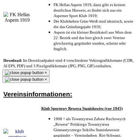
FK Hellas Aspern 1919, dazu gibt es keinen
deutlichen Hinweis, es findet sich nur ein
Asperner Sport Klub 1919
;
Die Klubfarben Grün-Weiß sind identisch, sowie
die das Gründungsjahr 1910
;
Aspern ist ein kleiner Bezirksteil aus Wien dem
22. Bezirk und das hier gleich zwei Vereine
gleichzeitig gegründet wurden, scheint sehr
fraglich.
Download:
Im Downloadpaket sind 4 verschiedene Vektorgrafikformate (CDR,
AI EPS, PDF) und 3 Pixelgrafikformate (JPG, PNG, GIF) enthalten.
×
×
Vereinsinformationen:
Klub Sportowy Rewera Stanisławów (vor 1945)
1908 = als Towarzystwa Zabaw Ruchowych
„Rewera“ Polskiego Towarzystwa
Gimnastycznego Sokółw Stanisławowie
gegründet – Vereinsfarben: Rot-Schwarz;