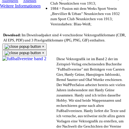
Akzeptieren
Ablehnen
Club Neunkirchen von 1913;
Weitere Informationen
1984 = Fusion mit dem Werks Sport Verein
„Brevillier & Urban“ Neunkirchen von 1932
zum Sport Club Neunkirchen von 1913;
Vereinsfarben: Blau-Weiß;
Download:
Im Downloadpaket sind 4 verschiedene Vektorgrafikformate (CDR,
AI EPS, PDF) und 3 Pixelgrafikformate (JPG, PNG, GIF) enthalten.
×
×
Diese Vektorgrafik ist im Band 2 der im
Zeitspiel-Verlag erscheinenden Buchreihe
"Fußballvereine" mit Beiträgen von Carsten
Gier, Hardy Grüne, Hansjürgen Jablonski,
Bernd Sautter und Olaf Wuttke erschienen.
Der WaPPenSalon arbeitet bereits seit vielen
Jahren insbesondere mit Hardy Grüne
zusammen. Hardy und ich teilen dasselbe
Hobby. Wir sind beide Wappennarren und
recherchieren gerne nach alten
Fußballvereinen. Hardy liefert die Texte und
ich versuche, aus teilweise nicht allzu guten
Vorlagen eine Vektorgrafik zu erstellen, um
der Nachwelt die Geschichten der Vereine