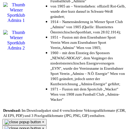
Fussballklub „Admira“
von 1905 an – Vereinsfarben: offiziell Rot-Gelb,
wurde aber kurz darauf in Schwarz-Weiß
geändert;
1914 – Namensänderung in Wiener Sport Club
„Admira“ von 1905 (Quelle: Illustriertes
ÖsterreichischesSportblatt, vom 28.02.1914);
1951 – Fusion mit dem Eisenbahner Sport
Verein Wien zum Eisenbahner Sport
Verein„Admira“ Wien von 1905;
1960 – mit dem Einstieg des Sponsors
„NEWAG-NIOGAS“, dem Vorgänger des
niederösterreichischen Energieversorgers
„EVN“, wurde der Vereinsname in Eisenbahner
Sport Verein „Admira – N.Ö. Energie“ Wien von
1905 geändert, jedoch unter der
Kurzbezeichnung „Admira-Energie“ geführt;
1971 – Fusion mit dem Sportclub „Wacker“
Wien von 1908 zum Fussball Club „Admira-
Wacker“
Download:
Im Downloadpaket sind 4 verschiedene Vektorgrafikformate (CDR,
AI EPS, PDF) und 3 Pixelgrafikformate (JPG, PNG, GIF) enthalten.
×
×