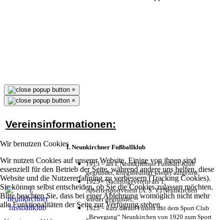
×
×
Vereinsinformationen:
Wir benutzen Cookies
I. Neunkirchner Fußballklub
Wir nutzen Cookies auf unserer Website. Einige von ihnen sind
1913 = als I. Neunkirchner Fussball-Klub
essenziell für den Betrieb der Seite, während andere uns helfen, diese
gegründet, kriegsbedingt wieder aufgelöst;
Website und die Nutzererfahrung zu verbessern (Tracking Cookies).
1925 = Nachfolgeverein als 1.
Sie können selbst entscheiden, ob Sie die Cookies zulassen möchten.
Arbeitersportverein (A. S. V.) Neunkirchen
Bitte beachten Sie, dass bei einer Ablehnung womöglich nicht mehr
wieder gegründet;
alle Funktionalitäten der Seite zur Verfügung stehen.
1925 = kurz darauf Fusion mit dem Sport Club
„Bewegung“ Neunkirchen von 1920 zum Sport