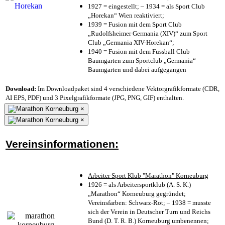
1927 = eingestellt; – 1934 = als Sport Club
„Horekan“ Wien reaktiviert;
1939 = Fusion mit dem Sport Club
„Rudolfsheimer Germania (XIV)“ zum Sport
Club „Germania XIV-Horekan“;
1940 = Fusion mit dem Fussball Club
Baumgarten zum Sportclub „Germania“
Baumgarten und dabei aufgegangen
Download:
Im Downloadpaket sind 4 verschiedene Vektorgrafikformate (CDR,
AI EPS, PDF) und 3 Pixelgrafikformate (JPG, PNG, GIF) enthalten.
×
×
Vereinsinformationen:
Arbeiter Sport Klub "Marathon" Korneuburg
1926 = als Arbeitersportklub (A. S. K.)
„Marathon“ Korneuburg gegründet;
Vereinsfarben: Schwarz-Rot; – 1938 = musste
sich der Verein in Deutscher Turn und Reichs
Bund (D. T. R. B.) Korneuburg umbenennen;