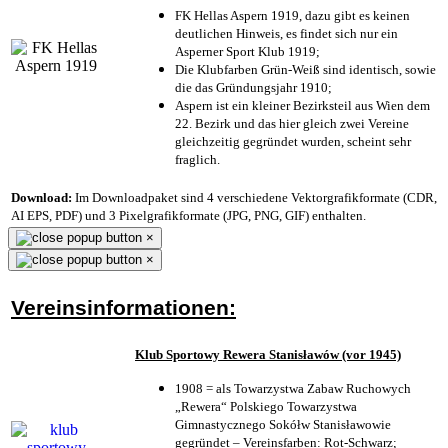
FK Hellas Aspern 1919, dazu gibt es keinen
deutlichen Hinweis, es findet sich nur ein
Asperner Sport Klub 1919
;
Die Klubfarben Grün-Weiß sind identisch, sowie
die das Gründungsjahr 1910
;
Aspern ist ein kleiner Bezirksteil aus Wien dem
22. Bezirk und das hier gleich zwei Vereine
gleichzeitig gegründet wurden, scheint sehr
fraglich.
Download:
Im Downloadpaket sind 4 verschiedene Vektorgrafikformate (CDR,
AI EPS, PDF) und 3 Pixelgrafikformate (JPG, PNG, GIF) enthalten.
×
×
Vereinsinformationen:
Klub Sportowy Rewera Stanisławów (vor 1945)
1908 = als Towarzystwa Zabaw Ruchowych
„Rewera“ Polskiego Towarzystwa
Gimnastycznego Sokółw Stanisławowie
gegründet – Vereinsfarben: Rot-Schwarz;