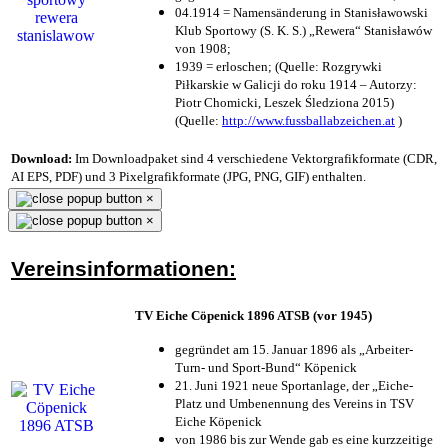
04.1914 = Namensänderung in Stanisławowski
Klub Sportowy (S. K. S.) „Rewera“ Stanisławów
von 1908;
1939 = erloschen; (Quelle: Rozgrywki
Piłkarskie w Galicji do roku 1914 – Autorzy:
Piotr Chomicki, Leszek Śledziona 2015)
(Quelle:
http://www.fussballabzeichen.at
)
Download:
Im Downloadpaket sind 4 verschiedene Vektorgrafikformate (CDR,
AI EPS, PDF) und 3 Pixelgrafikformate (JPG, PNG, GIF) enthalten.
×
×
Vereinsinformationen:
TV Eiche Cöpenick 1896 ATSB (vor 1945)
gegründet am 15. Januar 1896 als „Arbeiter-
Turn- und Sport-Bund“ Köpenick
21. Juni 1921 neue Sportanlage, der „Eiche-
Platz und Umbenennung des Vereins in TSV
Eiche Köpenick
von 1986 bis zur Wende gab es eine kurzzeitige