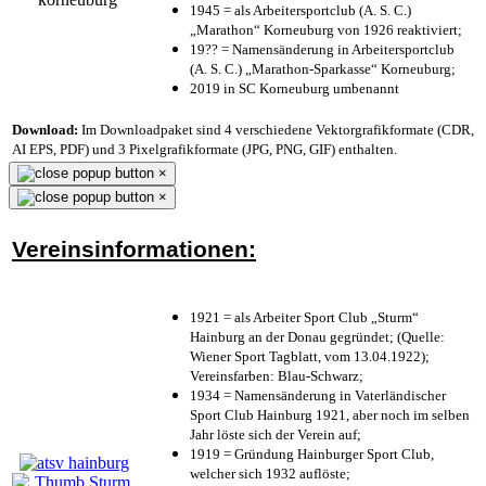
1945 = als Arbeitersportclub (A. S. C.)
„Marathon“ Korneuburg von 1926 reaktiviert;
19?? = Namensänderung in Arbeitersportclub
(A. S. C.) „Marathon-Sparkasse“ Korneuburg;
2019 in SC Korneuburg umbenannt
Download:
Im Downloadpaket sind 4 verschiedene Vektorgrafikformate (CDR,
AI EPS, PDF) und 3 Pixelgrafikformate (JPG, PNG, GIF) enthalten.
×
×
Vereinsinformationen:
1921 = als Arbeiter Sport Club „Sturm“
Hainburg an der Donau gegründet; (Quelle:
Wiener Sport Tagblatt, vom 13.04.1922);
Vereinsfarben: Blau-Schwarz;
1934 = Namensänderung in Vaterländischer
Sport Club Hainburg 1921, aber noch im selben
Jahr löste sich der Verein auf;
1919 = Gründung Hainburger Sport Club,
welcher sich 1932 auflöste;