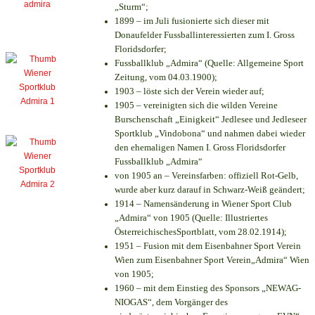
„Sturm“;
1899 – im Juli fusionierte sich dieser mit
Donaufelder Fussballinteressierten zum I. Gross
Floridsdorfer
;
Fussballklub „Admira“ (Quelle: Allgemeine Sport
Zeitung, vom 04.03.1900);
1903 – löste sich der Verein wieder auf;
1905 – vereinigten sich die wilden Vereine
Burschenschaft „Einigkeit“ Jedlesee und Jedleseer
Sportklub „Vindobona“ und nahmen dabei wieder
den ehemaligen Namen I. Gross Floridsdorfer
Fussballklub „Admira“
von 1905 an – Vereinsfarben: offiziell Rot-Gelb,
wurde aber kurz darauf in Schwarz-Weiß geändert;
1914 – Namensänderung in Wiener Sport Club
„Admira“ von 1905 (Quelle: Illustriertes
ÖsterreichischesSportblatt, vom 28.02.1914);
1951 – Fusion mit dem Eisenbahner Sport Verein
Wien zum Eisenbahner Sport Verein„Admira“ Wien
von 1905;
1960 – mit dem Einstieg des Sponsors „NEWAG-
NIOGAS“, dem Vorgänger des