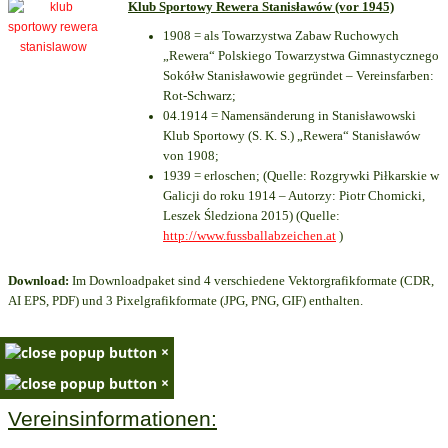
Klub Sportowy Rewera Stanisławów (vor 1945)
1908 = als Towarzystwa Zabaw Ruchowych
„Rewera“ Polskiego Towarzystwa Gimnastycznego
Sokółw Stanisławowie gegründet – Vereinsfarben:
Rot-Schwarz;
04.1914 = Namensänderung in Stanisławowski
Klub Sportowy (S. K. S.) „Rewera“ Stanisławów
von 1908;
1939 = erloschen; (Quelle: Rozgrywki Piłkarskie w
Galicji do roku 1914 – Autorzy: Piotr Chomicki,
Leszek Śledziona 2015) (Quelle:
http://www.fussballabzeichen.at
)
Download:
Im Downloadpaket sind 4 verschiedene Vektorgrafikformate (CDR,
AI EPS, PDF) und 3 Pixelgrafikformate (JPG, PNG, GIF) enthalten.
×
×
Vereinsinformationen: