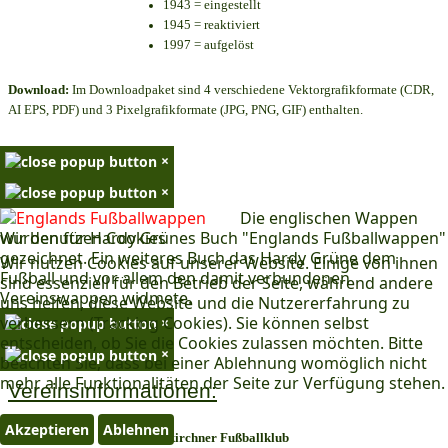
1943 = eingestellt
1945 = reaktiviert
1997 = aufgelöst
Download:
Im Downloadpaket sind 4 verschiedene Vektorgrafikformate (CDR,
AI EPS, PDF) und 3 Pixelgrafikformate (JPG, PNG, GIF) enthalten.
×
×
Die englischen Wappen
Wir benutzen Cookies
wurden für Hardy Grünes Buch "Englands Fußballwappen"
gezeichnet. Ein weiteres Buch das Hardy Grüne dem
Wir nutzen Cookies auf unserer Website. Einige von ihnen
Fußball und vor allem den damit verbundenen
sind essenziell für den Betrieb der Seite, während andere
Vereinswappen widmete.
uns helfen, diese Website und die Nutzererfahrung zu
verbessern (Tracking Cookies). Sie können selbst
×
entscheiden, ob Sie die Cookies zulassen möchten. Bitte
×
beachten Sie, dass bei einer Ablehnung womöglich nicht
mehr alle Funktionalitäten der Seite zur Verfügung stehen.
Vereinsinformationen:
Akzeptieren
Ablehnen
I. Neunkirchner Fußballklub