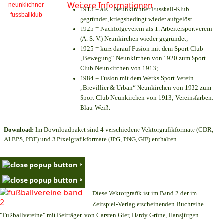
Weitere Informationen
1913 = als I. Neunkirchner Fussball-Klub
gegründet, kriegsbedingt wieder aufgelöst;
1925 = Nachfolgeverein als 1. Arbeitersportverein
(A. S. V.) Neunkirchen wieder gegründet;
1925 = kurz darauf Fusion mit dem Sport Club
„Bewegung“ Neunkirchen von 1920 zum Sport
Club Neunkirchen von 1913;
1984 = Fusion mit dem Werks Sport Verein
„Brevillier & Urban“ Neunkirchen von 1932 zum
Sport Club Neunkirchen von 1913; Vereinsfarben:
Blau-Weiß;
Download:
Im Downloadpaket sind 4 verschiedene Vektorgrafikformate (CDR,
AI EPS, PDF) und 3 Pixelgrafikformate (JPG, PNG, GIF) enthalten.
×
×
Diese Vektorgrafik ist im Band 2 der im
Zeitspiel-Verlag erscheinenden Buchreihe
"Fußballvereine" mit Beiträgen von Carsten Gier, Hardy Grüne, Hansjürgen