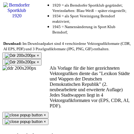
1920 = als Berndorfer Sportklub gegründet;
Vereinsfarben: Blau-Weiß – später eingestellt;
1934 = als Sport Vereinigung Berndorf
reaktiviert;
1945 = Namensänderung in Sport Klub
Berndorf;
Download:
Im Downloadpaket sind 4 verschiedene Vektorgrafikformate (CDR,
AI EPS, PDF) und 3 Pixelgrafikformate (JPG, PNG, GIF) enthalten.
×
×
Als Vorlage für die hier gezeichneten
Vektorgrafiken diente das "Lexikon Städte
und Wappen der Deutschen
Demokratischen Republik" (2.
neubearbeitete und erweiterte Auflage)
Jedes Stadtwappen liegt in 4
Vektorgrafikformaten vor (EPS, CDR, AI,
PDF).
×
×