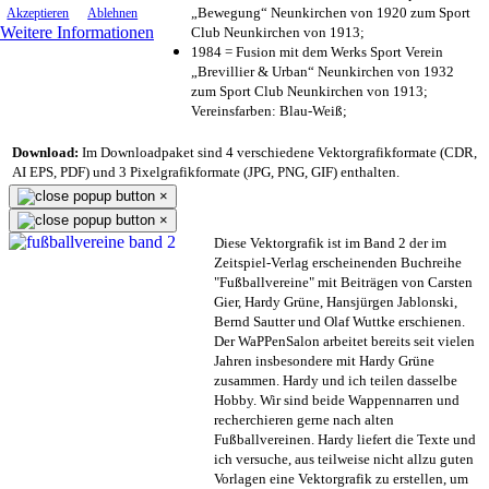
„Bewegung“ Neunkirchen von 1920 zum Sport
Akzeptieren
Ablehnen
Weitere Informationen
Club Neunkirchen von 1913;
1984 = Fusion mit dem Werks Sport Verein
„Brevillier & Urban“ Neunkirchen von 1932
zum Sport Club Neunkirchen von 1913;
Vereinsfarben: Blau-Weiß;
Download:
Im Downloadpaket sind 4 verschiedene Vektorgrafikformate (CDR,
AI EPS, PDF) und 3 Pixelgrafikformate (JPG, PNG, GIF) enthalten.
×
×
Diese Vektorgrafik ist im Band 2 der im
Zeitspiel-Verlag erscheinenden Buchreihe
"Fußballvereine" mit Beiträgen von Carsten
Gier, Hardy Grüne, Hansjürgen Jablonski,
Bernd Sautter und Olaf Wuttke erschienen.
Der WaPPenSalon arbeitet bereits seit vielen
Jahren insbesondere mit Hardy Grüne
zusammen. Hardy und ich teilen dasselbe
Hobby. Wir sind beide Wappennarren und
recherchieren gerne nach alten
Fußballvereinen. Hardy liefert die Texte und
ich versuche, aus teilweise nicht allzu guten
Vorlagen eine Vektorgrafik zu erstellen, um