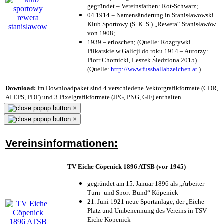
gegründet – Vereinsfarben: Rot-Schwarz;
04.1914 = Namensänderung in Stanisławowski
Klub Sportowy (S. K. S.) „Rewera“ Stanisławów
von 1908;
1939 = erloschen; (Quelle: Rozgrywki
Piłkarskie w Galicji do roku 1914 – Autorzy:
Piotr Chomicki, Leszek Śledziona 2015)
(Quelle:
http://www.fussballabzeichen.at
)
Download:
Im Downloadpaket sind 4 verschiedene Vektorgrafikformate (CDR,
AI EPS, PDF) und 3 Pixelgrafikformate (JPG, PNG, GIF) enthalten.
×
×
Vereinsinformationen:
TV Eiche Cöpenick 1896 ATSB (vor 1945)
gegründet am 15. Januar 1896 als „Arbeiter-
Turn- und Sport-Bund“ Köpenick
21. Juni 1921 neue Sportanlage, der „Eiche-
Platz und Umbenennung des Vereins in TSV
Eiche Köpenick