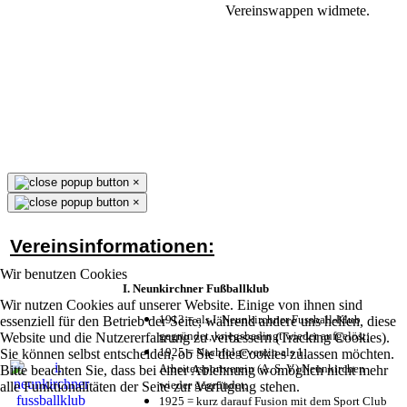
Vereinswappen widmete.
×
×
Vereinsinformationen:
Wir benutzen Cookies
I. Neunkirchner Fußballklub
Wir nutzen Cookies auf unserer Website. Einige von ihnen sind
1913 = als I. Neunkirchner Fussball-Klub
essenziell für den Betrieb der Seite, während andere uns helfen, diese
gegründet, kriegsbedingt wieder aufgelöst;
Website und die Nutzererfahrung zu verbessern (Tracking Cookies).
1925 = Nachfolgeverein als 1.
Sie können selbst entscheiden, ob Sie die Cookies zulassen möchten.
Arbeitersportverein (A. S. V.) Neunkirchen
Bitte beachten Sie, dass bei einer Ablehnung womöglich nicht mehr
wieder gegründet;
alle Funktionalitäten der Seite zur Verfügung stehen.
1925 = kurz darauf Fusion mit dem Sport Club