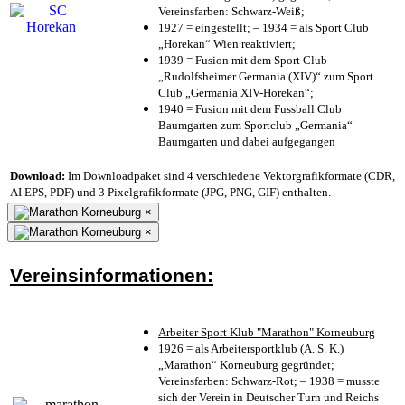
Vereinsfarben: Schwarz-Weiß;
1927 = eingestellt; – 1934 = als Sport Club
„Horekan“ Wien reaktiviert;
1939 = Fusion mit dem Sport Club
„Rudolfsheimer Germania (XIV)“ zum Sport
Club „Germania XIV-Horekan“;
1940 = Fusion mit dem Fussball Club
Baumgarten zum Sportclub „Germania“
Baumgarten und dabei aufgegangen
Download:
Im Downloadpaket sind 4 verschiedene Vektorgrafikformate (CDR,
AI EPS, PDF) und 3 Pixelgrafikformate (JPG, PNG, GIF) enthalten.
×
×
Vereinsinformationen:
Arbeiter Sport Klub "Marathon" Korneuburg
1926 = als Arbeitersportklub (A. S. K.)
„Marathon“ Korneuburg gegründet;
Vereinsfarben: Schwarz-Rot; – 1938 = musste
sich der Verein in Deutscher Turn und Reichs