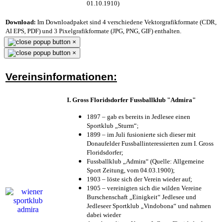
01.10.1910)
Download:
Im Downloadpaket sind 4 verschiedene Vektorgrafikformate (CDR,
AI EPS, PDF) und 3 Pixelgrafikformate (JPG, PNG, GIF) enthalten.
×
×
Vereinsinformationen:
I. Gross Floridsdorfer Fussballklub "Admira"
1897 – gab es bereits in Jedlesee einen
Sportklub „Sturm“;
1899 – im Juli fusionierte sich dieser mit
Donaufelder Fussballinteressierten zum I. Gross
Floridsdorfer
;
Fussballklub „Admira“ (Quelle: Allgemeine
Sport Zeitung, vom 04.03.1900);
1903 – löste sich der Verein wieder auf;
1905 – vereinigten sich die wilden Vereine
Burschenschaft „Einigkeit“ Jedlesee und
Jedleseer Sportklub „Vindobona“ und nahmen
dabei wieder