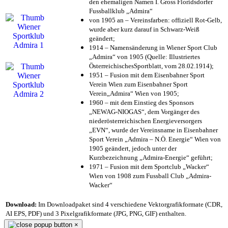
den ehemaligen Namen I. Gross Floridsdorfer
Fussballklub „Admira“
von 1905 an – Vereinsfarben: offiziell Rot-Gelb,
wurde aber kurz darauf in Schwarz-Weiß
geändert;
1914 – Namensänderung in Wiener Sport Club
„Admira“ von 1905 (Quelle: Illustriertes
ÖsterreichischesSportblatt, vom 28.02.1914);
1951 – Fusion mit dem Eisenbahner Sport
Verein Wien zum Eisenbahner Sport
Verein„Admira“ Wien von 1905;
1960 – mit dem Einstieg des Sponsors
„NEWAG-NIOGAS“, dem Vorgänger des
niederösterreichischen Energieversorgers
„EVN“, wurde der Vereinsname in Eisenbahner
Sport Verein „Admira – N.Ö. Energie“ Wien von
1905 geändert, jedoch unter der
Kurzbezeichnung „Admira-Energie“ geführt;
1971 – Fusion mit dem Sportclub „Wacker“
Wien von 1908 zum Fussball Club „Admira-
Wacker“
Download:
Im Downloadpaket sind 4 verschiedene Vektorgrafikformate (CDR,
AI EPS, PDF) und 3 Pixelgrafikformate (JPG, PNG, GIF) enthalten.
×