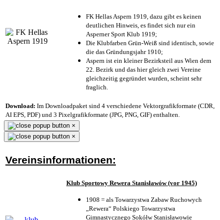
FK Hellas Aspern 1919, dazu gibt es keinen
deutlichen Hinweis, es findet sich nur ein
Asperner Sport Klub 1919
;
Die Klubfarben Grün-Weiß sind identisch, sowie
die das Gründungsjahr 1910
;
Aspern ist ein kleiner Bezirksteil aus Wien dem
22. Bezirk und das hier gleich zwei Vereine
gleichzeitig gegründet wurden, scheint sehr
fraglich.
Download:
Im Downloadpaket sind 4 verschiedene Vektorgrafikformate (CDR,
AI EPS, PDF) und 3 Pixelgrafikformate (JPG, PNG, GIF) enthalten.
×
×
Vereinsinformationen:
Klub Sportowy Rewera Stanisławów (vor 1945)
1908 = als Towarzystwa Zabaw Ruchowych
„Rewera“ Polskiego Towarzystwa
Gimnastycznego Sokółw Stanisławowie