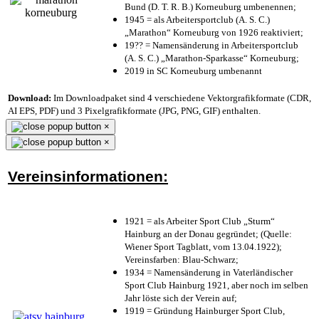
Bund (D. T. R. B.) Korneuburg umbenennen;
1945 = als Arbeitersportclub (A. S. C.)
„Marathon“ Korneuburg von 1926 reaktiviert;
19?? = Namensänderung in Arbeitersportclub
(A. S. C.) „Marathon-Sparkasse“ Korneuburg;
2019 in SC Korneuburg umbenannt
Download:
Im Downloadpaket sind 4 verschiedene Vektorgrafikformate (CDR,
AI EPS, PDF) und 3 Pixelgrafikformate (JPG, PNG, GIF) enthalten.
×
×
Vereinsinformationen:
1921 = als Arbeiter Sport Club „Sturm“
Hainburg an der Donau gegründet; (Quelle:
Wiener Sport Tagblatt, vom 13.04.1922);
Vereinsfarben: Blau-Schwarz;
1934 = Namensänderung in Vaterländischer
Sport Club Hainburg 1921, aber noch im selben
Jahr löste sich der Verein auf;
1919 = Gründung Hainburger Sport Club,