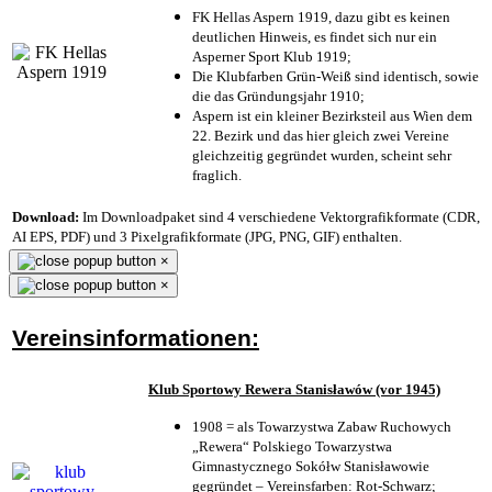
FK Hellas Aspern 1919, dazu gibt es keinen
deutlichen Hinweis, es findet sich nur ein
Asperner Sport Klub 1919
;
Die Klubfarben Grün-Weiß sind identisch, sowie
die das Gründungsjahr 1910
;
Aspern ist ein kleiner Bezirksteil aus Wien dem
22. Bezirk und das hier gleich zwei Vereine
gleichzeitig gegründet wurden, scheint sehr
fraglich.
Download:
Im Downloadpaket sind 4 verschiedene Vektorgrafikformate (CDR,
AI EPS, PDF) und 3 Pixelgrafikformate (JPG, PNG, GIF) enthalten.
×
×
Vereinsinformationen:
Klub Sportowy Rewera Stanisławów (vor 1945)
1908 = als Towarzystwa Zabaw Ruchowych
„Rewera“ Polskiego Towarzystwa
Gimnastycznego Sokółw Stanisławowie
gegründet – Vereinsfarben: Rot-Schwarz;