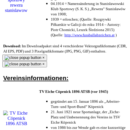
04.1914 = Namensänderung in Stanisławowski
Klub Sportowy (S. K. S.) „Rewera“ Stanisławów
von 1908;
1939 = erloschen; (Quelle: Rozgrywki
Piłkarskie w Galicji do roku 1914 – Autorzy:
Piotr Chomicki, Leszek Śledziona 2015)
(Quelle:
http://www.fussballabzeichen.at
)
Download:
Im Downloadpaket sind 4 verschiedene Vektorgrafikformate (CDR,
AI EPS, PDF) und 3 Pixelgrafikformate (JPG, PNG, GIF) enthalten.
×
×
Vereinsinformationen:
TV Eiche Cöpenick 1896 ATSB (vor 1945)
gegründet am 15. Januar 1896 als „Arbeiter-
Turn- und Sport-Bund“ Köpenick
21. Juni 1921 neue Sportanlage, der „Eiche-
Platz und Umbenennung des Vereins in TSV
Eiche Köpenick
von 1986 bis zur Wende gab es eine kurzzeitige