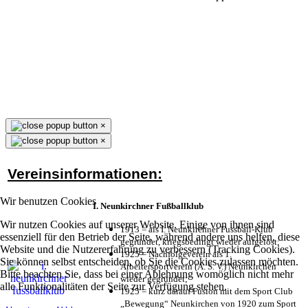
×
×
Vereinsinformationen:
Wir benutzen Cookies
I. Neunkirchner Fußballklub
Wir nutzen Cookies auf unserer Website. Einige von ihnen sind
1913 = als I. Neunkirchner Fussball-Klub
essenziell für den Betrieb der Seite, während andere uns helfen, diese
gegründet, kriegsbedingt wieder aufgelöst;
Website und die Nutzererfahrung zu verbessern (Tracking Cookies).
1925 = Nachfolgeverein als 1.
Sie können selbst entscheiden, ob Sie die Cookies zulassen möchten.
Arbeitersportverein (A. S. V.) Neunkirchen
Bitte beachten Sie, dass bei einer Ablehnung womöglich nicht mehr
wieder gegründet;
alle Funktionalitäten der Seite zur Verfügung stehen.
1925 = kurz darauf Fusion mit dem Sport Club
„Bewegung“ Neunkirchen von 1920 zum Sport