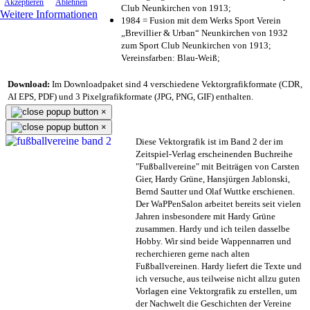
Akzeptieren
Ablehnen
Club Neunkirchen von 1913;
Weitere Informationen
1984 = Fusion mit dem Werks Sport Verein
„Brevillier & Urban“ Neunkirchen von 1932
zum Sport Club Neunkirchen von 1913;
Vereinsfarben: Blau-Weiß;
Download:
Im Downloadpaket sind 4 verschiedene Vektorgrafikformate (CDR,
AI EPS, PDF) und 3 Pixelgrafikformate (JPG, PNG, GIF) enthalten.
×
×
Diese Vektorgrafik ist im Band 2 der im
Zeitspiel-Verlag erscheinenden Buchreihe
"Fußballvereine" mit Beiträgen von Carsten
Gier, Hardy Grüne, Hansjürgen Jablonski,
Bernd Sautter und Olaf Wuttke erschienen.
Der WaPPenSalon arbeitet bereits seit vielen
Jahren insbesondere mit Hardy Grüne
zusammen. Hardy und ich teilen dasselbe
Hobby. Wir sind beide Wappennarren und
recherchieren gerne nach alten
Fußballvereinen. Hardy liefert die Texte und
ich versuche, aus teilweise nicht allzu guten
Vorlagen eine Vektorgrafik zu erstellen, um
der Nachwelt die Geschichten der Vereine