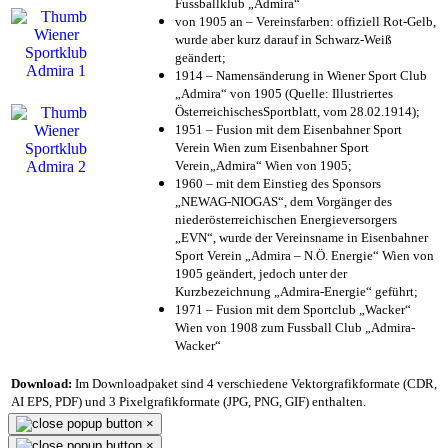
Fussballklub „Admira“
von 1905 an – Vereinsfarben: offiziell Rot-Gelb,
wurde aber kurz darauf in Schwarz-Weiß
geändert;
1914 – Namensänderung in Wiener Sport Club
„Admira“ von 1905 (Quelle: Illustriertes
ÖsterreichischesSportblatt, vom 28.02.1914);
1951 – Fusion mit dem Eisenbahner Sport
Verein Wien zum Eisenbahner Sport
Verein„Admira“ Wien von 1905;
1960 – mit dem Einstieg des Sponsors
„NEWAG-NIOGAS“, dem Vorgänger des
niederösterreichischen Energieversorgers
„EVN“, wurde der Vereinsname in Eisenbahner
Sport Verein „Admira – N.Ö. Energie“ Wien von
1905 geändert, jedoch unter der
Kurzbezeichnung „Admira-Energie“ geführt;
1971 – Fusion mit dem Sportclub „Wacker“
Wien von 1908 zum Fussball Club „Admira-
Wacker“
Download:
Im Downloadpaket sind 4 verschiedene Vektorgrafikformate (CDR,
AI EPS, PDF) und 3 Pixelgrafikformate (JPG, PNG, GIF) enthalten.
×
×