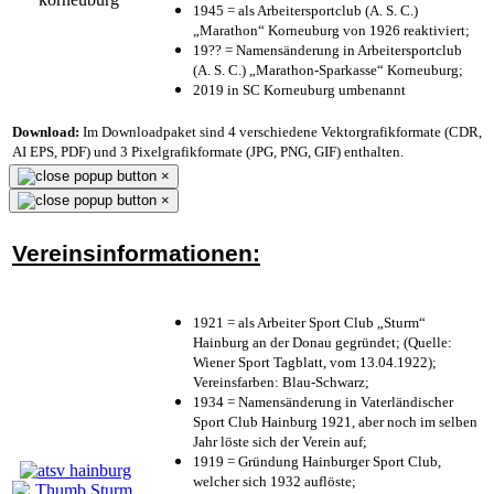
1945 = als Arbeitersportclub (A. S. C.)
„Marathon“ Korneuburg von 1926 reaktiviert;
19?? = Namensänderung in Arbeitersportclub
(A. S. C.) „Marathon-Sparkasse“ Korneuburg;
2019 in SC Korneuburg umbenannt
Download:
Im Downloadpaket sind 4 verschiedene Vektorgrafikformate (CDR,
AI EPS, PDF) und 3 Pixelgrafikformate (JPG, PNG, GIF) enthalten.
×
×
Vereinsinformationen:
1921 = als Arbeiter Sport Club „Sturm“
Hainburg an der Donau gegründet; (Quelle:
Wiener Sport Tagblatt, vom 13.04.1922);
Vereinsfarben: Blau-Schwarz;
1934 = Namensänderung in Vaterländischer
Sport Club Hainburg 1921, aber noch im selben
Jahr löste sich der Verein auf;
1919 = Gründung Hainburger Sport Club,
welcher sich 1932 auflöste;