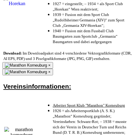
1927 = eingestellt; – 1934 = als Sport Club
„Horekan“ Wien reaktiviert;
1939 = Fusion mit dem Sport Club
„Rudolfsheimer Germania (XIV)“ zum Sport
Club „Germania XIV-Horekan“;
1940 = Fusion mit dem Fussball Club
Baumgarten zum Sportclub „Germania“
Baumgarten und dabei aufgegangen
Download:
Im Downloadpaket sind 4 verschiedene Vektorgrafikformate (CDR,
AI EPS, PDF) und 3 Pixelgrafikformate (JPG, PNG, GIF) enthalten.
×
×
Vereinsinformationen:
Arbeiter Sport Klub "Marathon" Korneuburg
1926 = als Arbeitersportklub (A. S. K.)
„Marathon“ Korneuburg gegründet;
Vereinsfarben: Schwarz-Rot; – 1938 = musste
sich der Verein in Deutscher Turn und Reichs
Bund (D. T. R. B.) Korneuburg umbenennen;