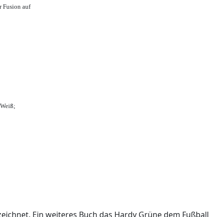
r Fusion auf
-Weiß;
ichnet. Ein weiteres Buch das Hardy Grüne dem Fußball