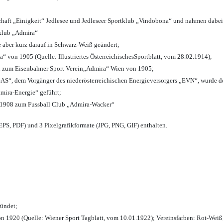
chaft „Einigkeit“ Jedlesee und Jedleseer Sportklub „Vindobona“ und nahmen dabei
lklub „Admira“
e aber kurz darauf in Schwarz-Weiß geändert;
von 1905 (Quelle: Illustriertes ÖsterreichischesSportblatt, vom 28.02.1914);
n zum Eisenbahner Sport Verein„Admira“ Wien von 1905;
“, dem Vorgänger des niederösterreichischen Energieversorgers „EVN“, wurde de
mira-Energie“ geführt;
 1908 zum Fussball Club „Admira-Wacker“
PS, PDF) und 3 Pixelgrafikformate (JPG, PNG, GIF) enthalten.
ründet;
n 1920 (Quelle: Wiener Sport Tagblatt, vom 10.01.1922); Vereinsfarben: Rot-Weiß