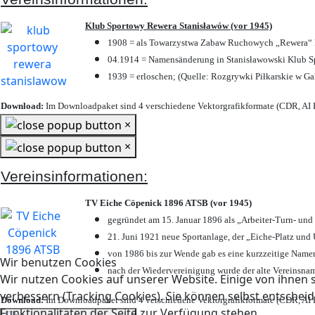
Klub Sportowy Rewera Stanisławów (vor 1945)
1908 = als Towarzystwa Zabaw Ruchowych „Rewera“ P
04.1914 = Namensänderung in Stanisławowski Klub Sp
1939 = erloschen; (Quelle: Rozgrywki Piłkarskie w Ga
Download:
Im Downloadpaket sind 4 verschiedene Vektorgrafikformate (CDR, AI E
×
×
Vereinsinformationen:
TV Eiche Cöpenick 1896 ATSB (vor 1945)
gegründet am 15. Januar 1896 als „Arbeiter-Turn- un
21. Juni 1921 neue Sportanlage, der „Eiche-Platz u
von 1986 bis zur Wende gab es eine kurzzeitige Nam
Wir benutzen Cookies
nach der Wiedervereinigung wurde der alte Vereinsna
Wir nutzen Cookies auf unserer Website. Einige von ihnen s
verbessern (Tracking Cookies). Sie können selbst entscheid
Download:
Im Downloadpaket sind 4 verschiedene Vektorgrafikformate (CDR, AI E
Funktionalitäten der Seite zur Verfügung stehen.