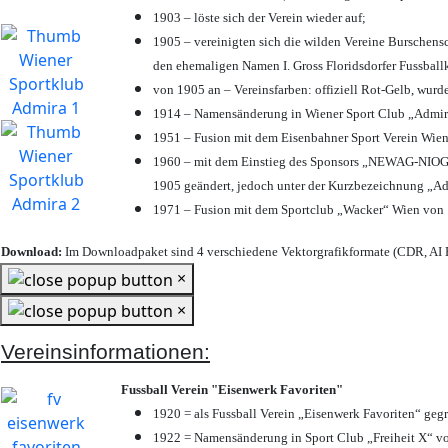
1903 – löste sich der Verein wieder auf;
1905 – vereinigten sich die wilden Vereine Burschens
den ehemaligen Namen I. Gross Floridsdorfer Fussbal
von 1905 an – Vereinsfarben: offiziell Rot-Gelb, wurd
1914 – Namensänderung in Wiener Sport Club „Admira“ 
1951 – Fusion mit dem Eisenbahner Sport Verein Wie
1960 – mit dem Einstieg des Sponsors „NEWAG-NIOGAS
1905 geändert, jedoch unter der Kurzbezeichnung „Ad
1971 – Fusion mit dem Sportclub „Wacker“ Wien von
Download:
Im Downloadpaket sind 4 verschiedene Vektorgrafikformate (CDR, AI E
×
×
Vereinsinformationen:
Fussball Verein "Eisenwerk Favoriten"
1920 = als Fussball Verein „Eisenwerk Favoriten“ geg
1922 = Namensänderung in Sport Club „Freiheit X“ vo