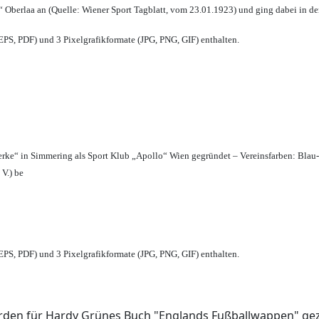
 Oberlaa an (Quelle: Wiener Sport Tagblatt, vom 23.01.1923) und ging dabei in de
PS, PDF) und 3 Pixelgrafikformate (JPG, PNG, GIF) enthalten.
erke“ in Simmering als Sport Klub „Apollo“ Wien gegründet – Vereinsfarben: Blau
 V.) be
PS, PDF) und 3 Pixelgrafikformate (JPG, PNG, GIF) enthalten.
den für Hardy Grünes Buch "Englands Fußballwappen" geze