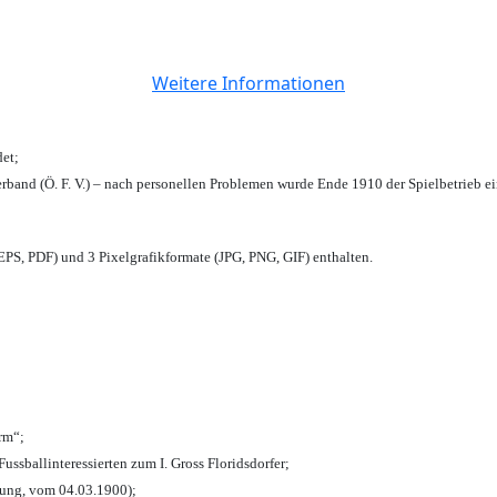
Weitere Informationen
et;
rband (Ö. F. V.) – nach personellen Problemen wurde Ende 1910 der Spielbetrieb e
PS, PDF) und 3 Pixelgrafikformate (JPG, PNG, GIF) enthalten.
urm“;
Fussballinteressierten zum I. Gross Floridsdorfer
;
tung, vom 04.03.1900);