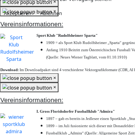
×
×
Akzeptieren
Ablehnen
Vereinsinformationen:
Sport Klub "Rudolfsheimer Sparta"
1909 = als Sport Klub Rudolfsheimer „Sparta“ gegründ
Anfang 1910 Beitritt zum Österreichischen Fussball Ve
(Quelle: Neues Wiener Tagblatt, vom 01.10.1910)
Download:
Im Downloadpaket sind 4 verschiedene Vektorgrafikformate (CDR, AI E
×
×
Vereinsinformationen:
I. Gross Floridsdorfer Fussballklub "Admira"
1897 – gab es bereits in Jedlesee einen Sportklub „St
1899 – im Juli fusionierte sich dieser mit Donaufelder 
Fussballklub „Admira“ (Quelle: Allgemeine Sport Zei