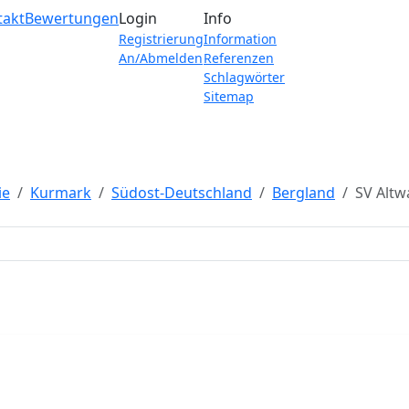
takt
Bewertungen
Login
Info
Registrierung
Information
An/Abmelden
Referenzen
Schlagwörter
Sitemap
ie
Kurmark
Südost-Deutschland
Bergland
SV Altw