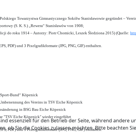
olskiego Towarzystwa Gimnastycznego Sokółw Stanisławowie gegründet – Verein
ortowy (S. K. S.) „Rewera“ Stanisławów von 1908;
licji do roku 1914 – Autorzy: Piotr Chomicki, Leszek Śledziona 2015) (Quelle:
htt
PS, PDF) und 3 Pixelgrafikformate (JPG, PNG, GIF) enthalten.
d Sport-Bund“ Köpenick
nd Umbenennung des Vereins in TSV Eiche Köpenick
ensänderung in BSG Bau Eiche Köpenick
me "TSV Eiche Köpenick" wieder eingeführt
ind essenziell für den Betrieb der Seite, während andere u
en, ob Sie die Cookies zulassen möchten. Bitte beachten Si
PS, PDF) und 3 Pixelgrafikformate (JPG, PNG, GIF) enthalten.