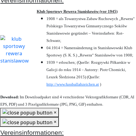
Vereinsinformationen:
Klub Sportowy Rewera Stanisławów (vor 1945)
1908 = als Towarzystwa Zabaw Ruchowych „Rewera“
Polskiego Towarzystwa Gimnastycznego Sokółw
Stanisławowie gegründet – Vereinsfarben: Rot-
Schwarz;
04.1914 = Namensänderung in Stanisławowski Klub
Sportowy (S. K. S.) „Rewera“ Stanisławów von 1908;
1939 = erloschen; (Quelle: Rozgrywki Piłkarskie w
Galicji do roku 1914 – Autorzy: Piotr Chomicki,
Leszek Śledziona 2015) (Quelle:
http://www.fussballabzeichen.at
)
Download:
Im Downloadpaket sind 4 verschiedene Vektorgrafikformate (CDR, AI
EPS, PDF) und 3 Pixelgrafikformate (JPG, PNG, GIF) enthalten.
×
×
Vereinsinformationen: