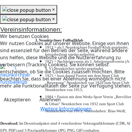
×
×
Vereinsinformationen:
Wir benutzen Cookies
I. Neunkirchner Fußballklub
Wir nutzen Cookies auf unserer Website. Einige von ihnen
1913 = als I. Neunkirchner Fussball-Klub gegründet,
sind essenziell für den Betrieb der Seite, während andere
kriegsbedingt wieder aufgelöst;
uns helfen, diese Website und die Nutzererfahrung zu
1925 = Nachfolgeverein als 1. Arbeitersportverein (A.
verbessern (Tracking Cookies). Sie können selbst
S. V.) Neunkirchen wieder gegründet;
entscheiden, ob Sie die Cookies zulassen möchten. Bitte
1925 = kurz darauf Fusion mit dem Sport Club
beachten Sie, dass bei einer Ablehnung womöglich nicht
„Bewegung“ Neunkirchen von 1920 zum Sport Club
mehr alle Funktionalitäten der Seite zur Verfügung stehen.
Neunkirchen von 1913;
1984 = Fusion mit dem Werks Sport Verein „Brevillier
Akzeptieren
Ablehnen
& Urban“ Neunkirchen von 1932 zum Sport Club
Weitere Informationen
Neunkirchen von 1913; Vereinsfarben: Blau-Weiß;
Download:
Im Downloadpaket sind 4 verschiedene Vektorgrafikformate (CDR, AI
EPS, PDF) und 3 Pixelgrafikformate (JPG, PNG, GIF) enthalten.