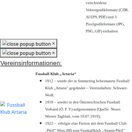
verschiedene
Vektorgrafikformate (CDR,
AI EPS, PDF) und 3
Pixelgrafikformate (JPG,
PNG, GIF) enthalten.
×
×
Vereinsinformationen:
Fussball Klub „Artaria“
1912 – wurde der in Simmering beheimatete Fussball
Klub „Artaria“ gegründet – Vereinsfarben: Schwarz-
Weiß;
1919 – wieder in den Österreichischen Fussball
Verband (Ö. F. V.) aufgenommen (Quelle: Neues
Wiener Tagblatt, vom 19.07.1919);
1922 – erfolgte eine Fusion mit dem Fussball Club
„Pfeil“ Wien (III) zum Fussballklub „Artaria-Pfeil“