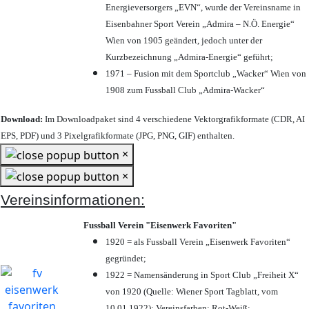
Energieversorgers „EVN“, wurde der Vereinsname in
Eisenbahner Sport Verein „Admira – N.Ö. Energie“
Wien von 1905 geändert, jedoch unter der
Kurzbezeichnung „Admira-Energie“ geführt;
1971 – Fusion mit dem Sportclub „Wacker“ Wien von
1908 zum Fussball Club „Admira-Wacker“
Download:
Im Downloadpaket sind 4 verschiedene Vektorgrafikformate (CDR, AI
EPS, PDF) und 3 Pixelgrafikformate (JPG, PNG, GIF) enthalten.
×
×
Vereinsinformationen:
Fussball Verein "Eisenwerk Favoriten"
1920 = als Fussball Verein „Eisenwerk Favoriten“
gegründet;
1922 = Namensänderung in Sport Club „Freiheit X“
von 1920 (Quelle: Wiener Sport Tagblatt, vom
10.01.1922); Vereinsfarben: Rot-Weiß;