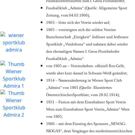
Fussballinteressierten zum I. Gross Floridsdorfer
;
Fussballklub „Admira“ (Quelle: Allgemeine Sport
Zeitung, vom 04.03.1900);
1903 – löste sich der Verein wieder auf;
1905 – vereinigten sich die wilden Vereine
Burschenschaft „Einigkeit“ Jedlesee und Jedleseer
Sportklub „Vindobona“ und nahmen dabei wieder
den ehemaligen Namen I. Gross Floridsdorfer
Fussballklub „Admira“
von 1905 an – Vereinsfarben: offiziell Rot-Gelb,
wurde aber kurz darauf in Schwarz-Weiß geändert;
1914 – Namensänderung in Wiener Sport Club
„Admira“ von 1905 (Quelle: Illustriertes
ÖsterreichischesSportblatt, vom 28.02.1914);
1951 – Fusion mit dem Eisenbahner Sport Verein
Wien zum Eisenbahner Sport Verein„Admira“ Wien
von 1905;
1960 – mit dem Einstieg des Sponsors „NEWAG-
NIOGAS“, dem Vorgänger des niederösterreichischen