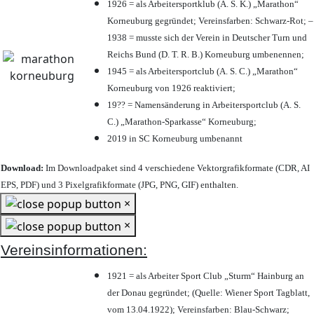
1926 = als Arbeitersportklub (A. S. K.) „Marathon“
Korneuburg gegründet; Vereinsfarben: Schwarz-Rot; –
1938 = musste sich der Verein in Deutscher Turn und
Reichs Bund (D. T. R. B.) Korneuburg umbenennen;
1945 = als Arbeitersportclub (A. S. C.) „Marathon“
Korneuburg von 1926 reaktiviert;
19?? = Namensänderung in Arbeitersportclub (A. S.
C.) „Marathon-Sparkasse“ Korneuburg;
2019 in SC Korneuburg umbenannt
Download:
Im Downloadpaket sind 4 verschiedene Vektorgrafikformate (CDR, AI
EPS, PDF) und 3 Pixelgrafikformate (JPG, PNG, GIF) enthalten.
×
×
Vereinsinformationen:
1921 = als Arbeiter Sport Club „Sturm“ Hainburg an
der Donau gegründet; (Quelle: Wiener Sport Tagblatt,
vom 13.04.1922); Vereinsfarben: Blau-Schwarz;