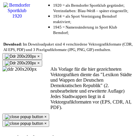
1920 = als Berndorfer Sportklub gegründet;
Vereinsfarben: Blau-Weiß – später eingestellt;
1934 = als Sport Vereinigung Berndorf
reaktiviert;
1945 = Namensänderung in Sport Klub
Berndorf;
Download:
Im Downloadpaket sind 4 verschiedene Vektorgrafikformate (CDR,
AI EPS, PDF) und 3 Pixelgrafikformate (JPG, PNG, GIF) enthalten.
×
×
Als Vorlage für die hier gezeichneten
Vektorgrafiken diente das "Lexikon Städte
und Wappen der Deutschen
Demokratischen Republik" (2.
neubearbeitete und erweiterte Auflage)
Jedes Stadtwappen liegt in 4
Vektorgrafikformaten vor (EPS, CDR, AI,
PDF).
×
×