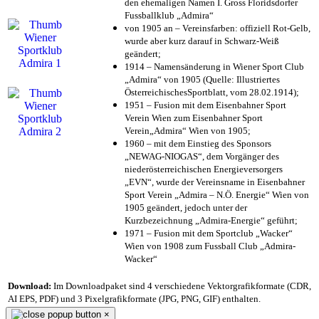
den ehemaligen Namen I. Gross Floridsdorfer
Fussballklub „Admira“
von 1905 an – Vereinsfarben: offiziell Rot-Gelb,
wurde aber kurz darauf in Schwarz-Weiß
geändert;
1914 – Namensänderung in Wiener Sport Club
„Admira“ von 1905 (Quelle: Illustriertes
ÖsterreichischesSportblatt, vom 28.02.1914);
1951 – Fusion mit dem Eisenbahner Sport
Verein Wien zum Eisenbahner Sport
Verein„Admira“ Wien von 1905;
1960 – mit dem Einstieg des Sponsors
„NEWAG-NIOGAS“, dem Vorgänger des
niederösterreichischen Energieversorgers
„EVN“, wurde der Vereinsname in Eisenbahner
Sport Verein „Admira – N.Ö. Energie“ Wien von
1905 geändert, jedoch unter der
Kurzbezeichnung „Admira-Energie“ geführt;
1971 – Fusion mit dem Sportclub „Wacker“
Wien von 1908 zum Fussball Club „Admira-
Wacker“
Download:
Im Downloadpaket sind 4 verschiedene Vektorgrafikformate (CDR,
AI EPS, PDF) und 3 Pixelgrafikformate (JPG, PNG, GIF) enthalten.
×