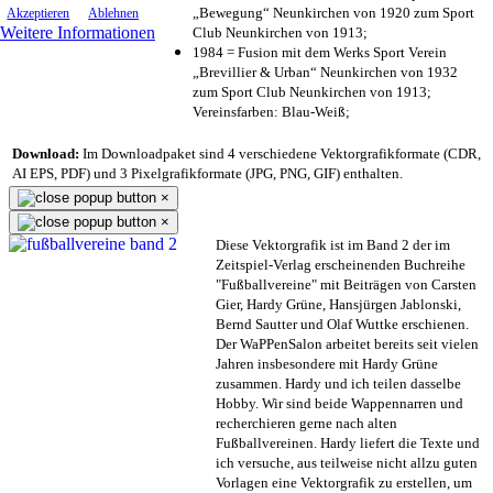
„Bewegung“ Neunkirchen von 1920 zum Sport
Akzeptieren
Ablehnen
Weitere Informationen
Club Neunkirchen von 1913;
1984 = Fusion mit dem Werks Sport Verein
„Brevillier & Urban“ Neunkirchen von 1932
zum Sport Club Neunkirchen von 1913;
Vereinsfarben: Blau-Weiß;
Download:
Im Downloadpaket sind 4 verschiedene Vektorgrafikformate (CDR,
AI EPS, PDF) und 3 Pixelgrafikformate (JPG, PNG, GIF) enthalten.
×
×
Diese Vektorgrafik ist im Band 2 der im
Zeitspiel-Verlag erscheinenden Buchreihe
"Fußballvereine" mit Beiträgen von Carsten
Gier, Hardy Grüne, Hansjürgen Jablonski,
Bernd Sautter und Olaf Wuttke erschienen.
Der WaPPenSalon arbeitet bereits seit vielen
Jahren insbesondere mit Hardy Grüne
zusammen. Hardy und ich teilen dasselbe
Hobby. Wir sind beide Wappennarren und
recherchieren gerne nach alten
Fußballvereinen. Hardy liefert die Texte und
ich versuche, aus teilweise nicht allzu guten
Vorlagen eine Vektorgrafik zu erstellen, um