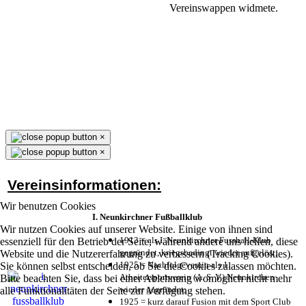
Vereinswappen widmete.
×
×
Vereinsinformationen:
Wir benutzen Cookies
I. Neunkirchner Fußballklub
Wir nutzen Cookies auf unserer Website. Einige von ihnen sind
1913 = als I. Neunkirchner Fussball-Klub
essenziell für den Betrieb der Seite, während andere uns helfen, diese
gegründet, kriegsbedingt wieder aufgelöst;
Website und die Nutzererfahrung zu verbessern (Tracking Cookies).
1925 = Nachfolgeverein als 1.
Sie können selbst entscheiden, ob Sie die Cookies zulassen möchten.
Arbeitersportverein (A. S. V.) Neunkirchen
Bitte beachten Sie, dass bei einer Ablehnung womöglich nicht mehr
wieder gegründet;
alle Funktionalitäten der Seite zur Verfügung stehen.
1925 = kurz darauf Fusion mit dem Sport Club