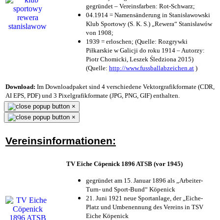
gegründet – Vereinsfarben: Rot-Schwarz;
04.1914 = Namensänderung in Stanisławowski
Klub Sportowy (S. K. S.) „Rewera“ Stanisławów
von 1908;
1939 = erloschen; (Quelle: Rozgrywki
Piłkarskie w Galicji do roku 1914 – Autorzy:
Piotr Chomicki, Leszek Śledziona 2015)
(Quelle:
http://www.fussballabzeichen.at
)
Download:
Im Downloadpaket sind 4 verschiedene Vektorgrafikformate (CDR,
AI EPS, PDF) und 3 Pixelgrafikformate (JPG, PNG, GIF) enthalten.
×
×
Vereinsinformationen:
TV Eiche Cöpenick 1896 ATSB (vor 1945)
gegründet am 15. Januar 1896 als „Arbeiter-
Turn- und Sport-Bund“ Köpenick
21. Juni 1921 neue Sportanlage, der „Eiche-
Platz und Umbenennung des Vereins in TSV
Eiche Köpenick