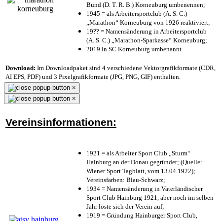
Bund (D. T. R. B.) Korneuburg umbenennen;
1945 = als Arbeitersportclub (A. S. C.)
„Marathon“ Korneuburg von 1926 reaktiviert;
19?? = Namensänderung in Arbeitersportclub
(A. S. C.) „Marathon-Sparkasse“ Korneuburg;
2019 in SC Korneuburg umbenannt
Download:
Im Downloadpaket sind 4 verschiedene Vektorgrafikformate (CDR,
AI EPS, PDF) und 3 Pixelgrafikformate (JPG, PNG, GIF) enthalten.
×
×
Vereinsinformationen:
1921 = als Arbeiter Sport Club „Sturm“
Hainburg an der Donau gegründet; (Quelle:
Wiener Sport Tagblatt, vom 13.04.1922);
Vereinsfarben: Blau-Schwarz;
1934 = Namensänderung in Vaterländischer
Sport Club Hainburg 1921, aber noch im selben
Jahr löste sich der Verein auf;
1919 = Gründung Hainburger Sport Club,