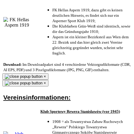
FK Hellas Aspern 1919, dazu gibt es keinen
deutlichen Hinweis, es findet sich nur ein
Asperner Sport Klub 1919
;
Die Klubfarben Grün-Weiß sind identisch, sowie
die das Gründungsjahr 1910
;
Aspern ist ein kleiner Bezirksteil aus Wien dem
22. Bezirk und das hier gleich zwei Vereine
gleichzeitig gegründet wurden, scheint sehr
fraglich.
Download:
Im Downloadpaket sind 4 verschiedene Vektorgrafikformate (CDR,
AI EPS, PDF) und 3 Pixelgrafikformate (JPG, PNG, GIF) enthalten.
×
×
Vereinsinformationen:
Klub Sportowy Rewera Stanisławów (vor 1945)
1908 = als Towarzystwa Zabaw Ruchowych
„Rewera“ Polskiego Towarzystwa
Gimnastycznego Sokółw Stanisławowie