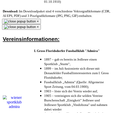
01.10.1910)
Download:
Im Downloadpaket sind 4 verschiedene Vektorgrafikformate (CDR,
AI EPS, PDF) und 3 Pixelgrafikformate (JPG, PNG, GIF) enthalten.
×
×
Vereinsinformationen:
I. Gross Floridsdorfer Fussballklub "Admira"
1897 – gab es bereits in Jedlesee einen
Sportklub „Sturm“;
1899 – im Juli fusionierte sich dieser mit
Donaufelder Fussballinteressierten zum I. Gross
Floridsdorfer
;
Fussballklub „Admira“ (Quelle: Allgemeine
Sport Zeitung, vom 04.03.1900);
1903 – löste sich der Verein wieder auf;
1905 – vereinigten sich die wilden Vereine
Burschenschaft „Einigkeit“ Jedlesee und
Jedleseer Sportklub „Vindobona“ und nahmen
dabei wieder