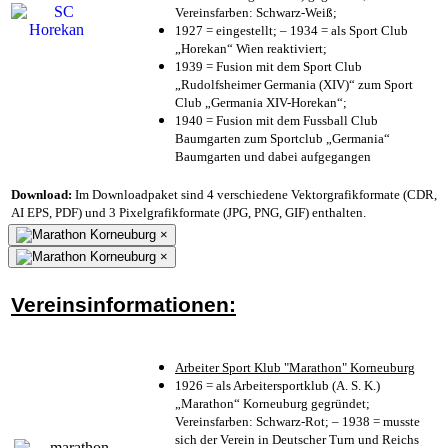
Vereinsfarben: Schwarz-Weiß;
1927 = eingestellt; – 1934 = als Sport Club
„Horekan“ Wien reaktiviert;
1939 = Fusion mit dem Sport Club
„Rudolfsheimer Germania (XIV)“ zum Sport
Club „Germania XIV-Horekan“;
1940 = Fusion mit dem Fussball Club
Baumgarten zum Sportclub „Germania“
Baumgarten und dabei aufgegangen
Download:
Im Downloadpaket sind 4 verschiedene Vektorgrafikformate (CDR,
AI EPS, PDF) und 3 Pixelgrafikformate (JPG, PNG, GIF) enthalten.
×
×
Vereinsinformationen:
Arbeiter Sport Klub "Marathon" Korneuburg
1926 = als Arbeitersportklub (A. S. K.)
„Marathon“ Korneuburg gegründet;
Vereinsfarben: Schwarz-Rot; – 1938 = musste
sich der Verein in Deutscher Turn und Reichs