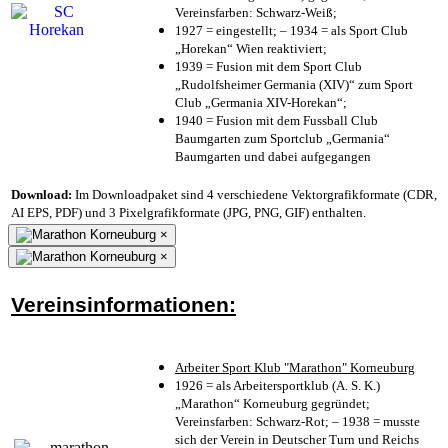
Vereinsfarben: Schwarz-Weiß;
1927 = eingestellt; – 1934 = als Sport Club
„Horekan“ Wien reaktiviert;
1939 = Fusion mit dem Sport Club
„Rudolfsheimer Germania (XIV)“ zum Sport
Club „Germania XIV-Horekan“;
1940 = Fusion mit dem Fussball Club
Baumgarten zum Sportclub „Germania“
Baumgarten und dabei aufgegangen
Download:
Im Downloadpaket sind 4 verschiedene Vektorgrafikformate (CDR,
AI EPS, PDF) und 3 Pixelgrafikformate (JPG, PNG, GIF) enthalten.
×
×
Vereinsinformationen:
Arbeiter Sport Klub "Marathon" Korneuburg
1926 = als Arbeitersportklub (A. S. K.)
„Marathon“ Korneuburg gegründet;
Vereinsfarben: Schwarz-Rot; – 1938 = musste
sich der Verein in Deutscher Turn und Reichs