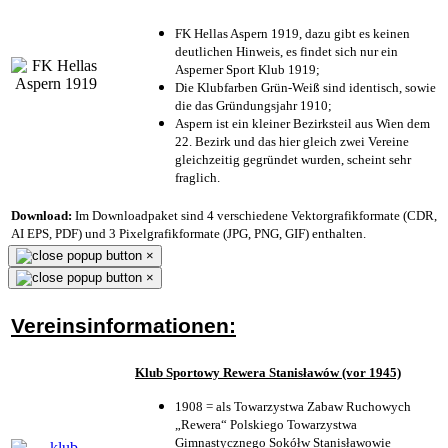
FK Hellas Aspern 1919, dazu gibt es keinen
deutlichen Hinweis, es findet sich nur ein
Asperner Sport Klub 1919
;
Die Klubfarben Grün-Weiß sind identisch, sowie
die das Gründungsjahr 1910
;
Aspern ist ein kleiner Bezirksteil aus Wien dem
22. Bezirk und das hier gleich zwei Vereine
gleichzeitig gegründet wurden, scheint sehr
fraglich.
Download:
Im Downloadpaket sind 4 verschiedene Vektorgrafikformate (CDR,
AI EPS, PDF) und 3 Pixelgrafikformate (JPG, PNG, GIF) enthalten.
×
×
Vereinsinformationen:
Klub Sportowy Rewera Stanisławów (vor 1945)
1908 = als Towarzystwa Zabaw Ruchowych
„Rewera“ Polskiego Towarzystwa
Gimnastycznego Sokółw Stanisławowie