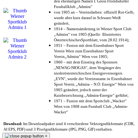
den ehemaligen Namen I. Gross Floridsdorfer
Fussballklub „Admira“
von 1905 an – Vereinsfarben: offiziell Rot-Gelb,
wurde aber kurz darauf in Schwarz-Weiß
geändert;
1914 – Namensänderung in Wiener Sport Club
„Admira“ von 1905 (Quelle: Illustriertes
ÖsterreichischesSportblatt, vom 28.02.1914);
1951 – Fusion mit dem Eisenbahner Sport
Verein Wien zum Eisenbahner Sport
Verein„Admira“ Wien von 1905;
1960 – mit dem Einstieg des Sponsors
„NEWAG-NIOGAS“, dem Vorgänger des
niederösterreichischen Energieversorgers
„EVN“, wurde der Vereinsname in Eisenbahner
Sport Verein „Admira – N.Ö. Energie“ Wien von
1905 geändert, jedoch unter der
Kurzbezeichnung „Admira-Energie“ geführt;
1971 – Fusion mit dem Sportclub „Wacker“
Wien von 1908 zum Fussball Club „Admira-
Wacker“
Download:
Im Downloadpaket sind 4 verschiedene Vektorgrafikformate (CDR,
AI EPS, PDF) und 3 Pixelgrafikformate (JPG, PNG, GIF) enthalten.
×