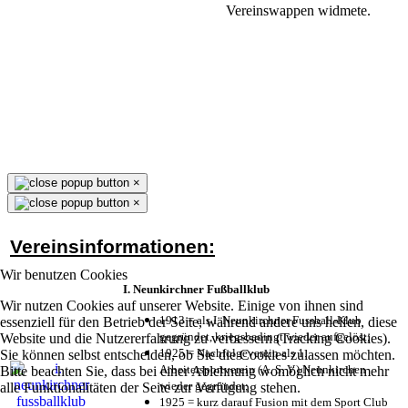
Vereinswappen widmete.
×
×
Vereinsinformationen:
Wir benutzen Cookies
I. Neunkirchner Fußballklub
Wir nutzen Cookies auf unserer Website. Einige von ihnen sind
1913 = als I. Neunkirchner Fussball-Klub
essenziell für den Betrieb der Seite, während andere uns helfen, diese
gegründet, kriegsbedingt wieder aufgelöst;
Website und die Nutzererfahrung zu verbessern (Tracking Cookies).
1925 = Nachfolgeverein als 1.
Sie können selbst entscheiden, ob Sie die Cookies zulassen möchten.
Arbeitersportverein (A. S. V.) Neunkirchen
Bitte beachten Sie, dass bei einer Ablehnung womöglich nicht mehr
wieder gegründet;
alle Funktionalitäten der Seite zur Verfügung stehen.
1925 = kurz darauf Fusion mit dem Sport Club