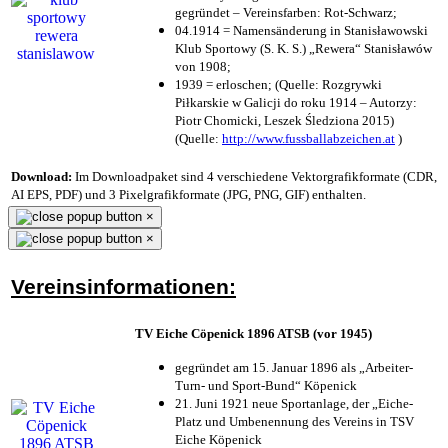
gegründet – Vereinsfarben: Rot-Schwarz;
04.1914 = Namensänderung in Stanisławowski
Klub Sportowy (S. K. S.) „Rewera“ Stanisławów
von 1908;
1939 = erloschen; (Quelle: Rozgrywki
Piłkarskie w Galicji do roku 1914 – Autorzy:
Piotr Chomicki, Leszek Śledziona 2015)
(Quelle:
http://www.fussballabzeichen.at
)
Download:
Im Downloadpaket sind 4 verschiedene Vektorgrafikformate (CDR,
AI EPS, PDF) und 3 Pixelgrafikformate (JPG, PNG, GIF) enthalten.
×
×
Vereinsinformationen:
TV Eiche Cöpenick 1896 ATSB (vor 1945)
gegründet am 15. Januar 1896 als „Arbeiter-
Turn- und Sport-Bund“ Köpenick
21. Juni 1921 neue Sportanlage, der „Eiche-
Platz und Umbenennung des Vereins in TSV
Eiche Köpenick