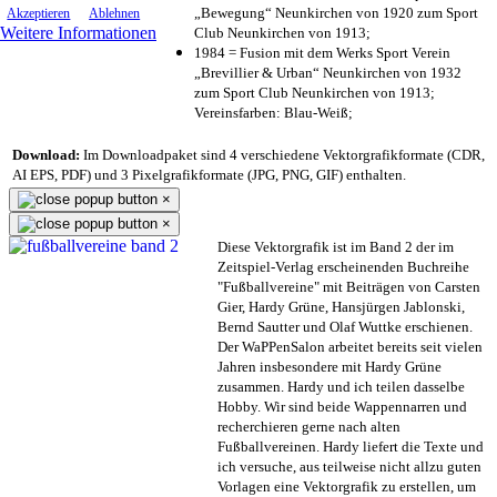
„Bewegung“ Neunkirchen von 1920 zum Sport
Akzeptieren
Ablehnen
Weitere Informationen
Club Neunkirchen von 1913;
1984 = Fusion mit dem Werks Sport Verein
„Brevillier & Urban“ Neunkirchen von 1932
zum Sport Club Neunkirchen von 1913;
Vereinsfarben: Blau-Weiß;
Download:
Im Downloadpaket sind 4 verschiedene Vektorgrafikformate (CDR,
AI EPS, PDF) und 3 Pixelgrafikformate (JPG, PNG, GIF) enthalten.
×
×
Diese Vektorgrafik ist im Band 2 der im
Zeitspiel-Verlag erscheinenden Buchreihe
"Fußballvereine" mit Beiträgen von Carsten
Gier, Hardy Grüne, Hansjürgen Jablonski,
Bernd Sautter und Olaf Wuttke erschienen.
Der WaPPenSalon arbeitet bereits seit vielen
Jahren insbesondere mit Hardy Grüne
zusammen. Hardy und ich teilen dasselbe
Hobby. Wir sind beide Wappennarren und
recherchieren gerne nach alten
Fußballvereinen. Hardy liefert die Texte und
ich versuche, aus teilweise nicht allzu guten
Vorlagen eine Vektorgrafik zu erstellen, um