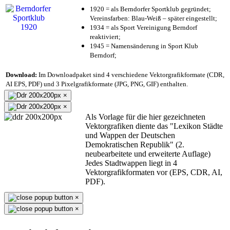
1920 = als Berndorfer Sportklub gegründet;
Vereinsfarben: Blau-Weiß – später eingestellt;
1934 = als Sport Vereinigung Berndorf
reaktiviert;
1945 = Namensänderung in Sport Klub
Berndorf;
Download:
Im Downloadpaket sind 4 verschiedene Vektorgrafikformate (CDR,
AI EPS, PDF) und 3 Pixelgrafikformate (JPG, PNG, GIF) enthalten.
×
×
Als Vorlage für die hier gezeichneten
Vektorgrafiken diente das "Lexikon Städte
und Wappen der Deutschen
Demokratischen Republik" (2.
neubearbeitete und erweiterte Auflage)
Jedes Stadtwappen liegt in 4
Vektorgrafikformaten vor (EPS, CDR, AI,
PDF).
×
×