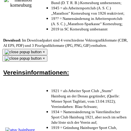
Bund (D. T. R. B.) Korneuburg umbenennen;
1945 = als Arbeitersportclub (A. S. C.)
„Marathon“ Korneuburg von 1926 reaktiviert;
19?? = Namensänderung in Arbeitersportclub
(A. S. C.) „Marathon-Sparkasse“ Korneuburg;
2019 in SC Korneuburg umbenannt
Download:
Im Downloadpaket sind 4 verschiedene Vektorgrafikformate (CDR,
AI EPS, PDF) und 3 Pixelgrafikformate (JPG, PNG, GIF) enthalten.
×
×
Vereinsinformationen:
1921 = als Arbeiter Sport Club „Sturm“
Hainburg an der Donau gegründet; (Quelle:
Wiener Sport Tagblatt, vom 13.04.1922);
Vereinsfarben: Blau-Schwarz;
1934 = Namensänderung in Vaterländischer
Sport Club Hainburg 1921, aber noch im selben
Jahr löste sich der Verein auf;
1919 = Gründung Hainburger Sport Club,