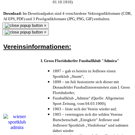
01.10.1910)
Download:
Im Downloadpaket sind 4 verschiedene Vektorgrafikformate (CDR,
AI EPS, PDF) und 3 Pixelgrafikformate (JPG, PNG, GIF) enthalten.
×
×
Vereinsinformationen:
I. Gross Floridsdorfer Fussballklub "Admira"
1897 – gab es bereits in Jedlesee einen
Sportklub „Sturm“;
1899 – im Juli fusionierte sich dieser mit
Donaufelder Fussballinteressierten zum I. Gross
Floridsdorfer
;
Fussballklub „Admira“ (Quelle: Allgemeine
Sport Zeitung, vom 04.03.1900);
1903 – löste sich der Verein wieder auf;
1905 – vereinigten sich die wilden Vereine
Burschenschaft „Einigkeit“ Jedlesee und
Jedleseer Sportklub „Vindobona“ und nahmen
dabei wieder