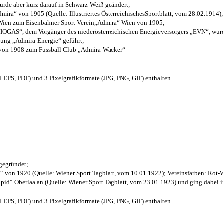
wurde aber kurz darauf in Schwarz-Weiß geändert;
ra“ von 1905 (Quelle: Illustriertes ÖsterreichischesSportblatt, vom 28.02.1914);
 Wien zum Eisenbahner Sport Verein„Admira“ Wien von 1905;
OGAS“, dem Vorgänger des niederösterreichischen Energieversorgers „EVN“, wurde
nung „Admira-Energie“ geführt;
 von 1908 zum Fussball Club „Admira-Wacker“
EPS, PDF) und 3 Pixelgrafikformate (JPG, PNG, GIF) enthalten.
 gegründet;
“ von 1920 (Quelle: Wiener Sport Tagblatt, vom 10.01.1922); Vereinsfarben: Rot-
pid“ Oberlaa an (Quelle: Wiener Sport Tagblatt, vom 23.01.1923) und ging dabei i
EPS, PDF) und 3 Pixelgrafikformate (JPG, PNG, GIF) enthalten.