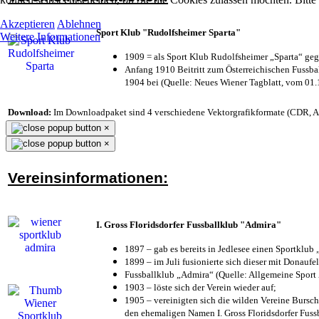
Akzeptieren
Ablehnen
Sport Klub "Rudolfsheimer Sparta"
Weitere Informationen
1909 = als Sport Klub Rudolfsheimer „Sparta“ geg
Anfang 1910 Beitritt zum Österreichischen Fussbal
1904 bei (Quelle: Neues Wiener Tagblatt, vom 01
Download:
Im Downloadpaket sind 4 verschiedene Vektorgrafikformate (CDR, AI 
×
×
Vereinsinformationen:
I. Gross Floridsdorfer Fussballklub "Admira"
1897 – gab es bereits in Jedlesee einen Sportklub
1899 – im Juli fusionierte sich dieser mit Donaufel
Fussballklub „Admira“ (Quelle: Allgemeine Sport
1903 – löste sich der Verein wieder auf;
1905 – vereinigten sich die wilden Vereine Bursc
den ehemaligen Namen I. Gross Floridsdorfer Fus