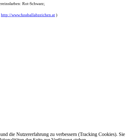
reinsfarben: Rot-Schwarz;
:
http://www.fussballabzeichen.at
)
e und die Nutzererfahrung zu verbessern (Tracking Cookies). Sie
tionalitäten der Seite zur Verfügung stehen.