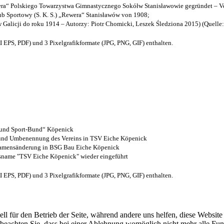
a“ Polskiego Towarzystwa Gimnastycznego Sokółw Stanisławowie gegründet – Ve
b Sportowy (S. K. S.) „Rewera“ Stanisławów von 1908;
w Galicji do roku 1914 – Autorzy: Piotr Chomicki, Leszek Śledziona 2015) (Quelle
EPS, PDF) und 3 Pixelgrafikformate (JPG, PNG, GIF) enthalten.
- und Sport-Bund“ Köpenick
z und Umbenennung des Vereins in TSV Eiche Köpenick
 Namensänderung in BSG Bau Eiche Köpenick
nsname "TSV Eiche Köpenick" wieder eingeführt
EPS, PDF) und 3 Pixelgrafikformate (JPG, PNG, GIF) enthalten.
ell für den Betrieb der Seite, während andere uns helfen, diese Websit
 beachten Sie, dass bei einer Ablehnung womöglich nicht mehr alle Funk