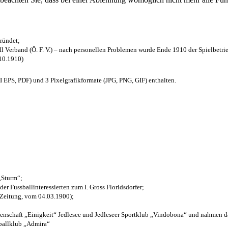
ründet;
l Verband (Ö. F. V.) – nach personellen Problemen wurde Ende 1910 der Spielbetri
.10.1910)
EPS, PDF) und 3 Pixelgrafikformate (JPG, PNG, GIF) enthalten.
 „Sturm“;
der Fussballinteressierten zum I. Gross Floridsdorfer
;
 Zeitung, vom 04.03.1900);
henschaft „Einigkeit“ Jedlesee und Jedleseer Sportklub „Vindobona“ und nahmen d
sballklub „Admira“