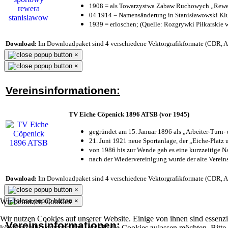
1908 = als Towarzystwa Zabaw Ruchowych „Rewer
04.1914 = Namensänderung in Stanisławowski Klu
1939 = erloschen; (Quelle: Rozgrywki Piłkarskie 
Download:
Im Downloadpaket sind 4 verschiedene Vektorgrafikformate (CDR, AI 
×
×
Vereinsinformationen:
TV Eiche Cöpenick 1896 ATSB (vor 1945)
gegründet am 15. Januar 1896 als „Arbeiter-Turn
21. Juni 1921 neue Sportanlage, der „Eiche-Plat
von 1986 bis zur Wende gab es eine kurzzeitige
nach der Wiedervereinigung wurde der alte Verei
Download:
Im Downloadpaket sind 4 verschiedene Vektorgrafikformate (CDR, AI 
×
×
Wir benutzen Cookies
Wir nutzen Cookies auf unserer Website. Einige von ihnen sind essenzi
Vereinsinformationen:
können selbst entscheiden, ob Sie die Cookies zulassen möchten. Bitte