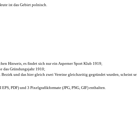
ute ist das Gebiet polnisch.
chen Hinweis, es findet sich nur ein Asperner Sport Klub 1919
;
die das Gründungsjahr 1910
;
. Bezirk und das hier gleich zwei Vereine gleichzeitig gegründet wurden, scheint seh
EPS, PDF) und 3 Pixelgrafikformate (JPG, PNG, GIF) enthalten.