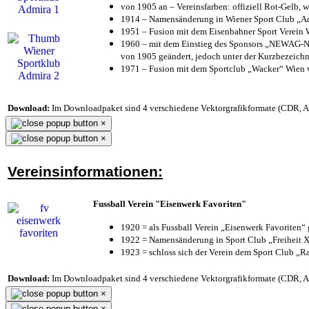
von 1905 an – Vereinsfarben: offiziell Rot-Gelb, 
1914 – Namensänderung in Wiener Sport Club „Admi
1951 – Fusion mit dem Eisenbahner Sport Verein
1960 – mit dem Einstieg des Sponsors „NEWAG-NI
von 1905 geändert, jedoch unter der Kurzbezeich
1971 – Fusion mit dem Sportclub „Wacker“ Wien
Download:
Im Downloadpaket sind 4 verschiedene Vektorgrafikformate (CDR, AI 
×
×
Vereinsinformationen:
Fussball Verein "Eisenwerk Favoriten"
1920 = als Fussball Verein „Eisenwerk Favoriten“
1922 = Namensänderung in Sport Club „Freiheit X
1923 = schloss sich der Verein dem Sport Club „Ra
Download:
Im Downloadpaket sind 4 verschiedene Vektorgrafikformate (CDR, AI 
×
×