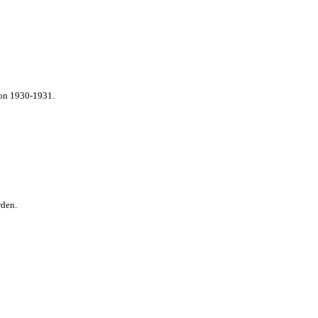
von 1930-1931.
rden.