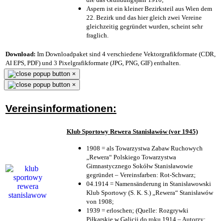
Aspern ist ein kleiner Bezirksteil aus Wien dem
22. Bezirk und das hier gleich zwei Vereine
gleichzeitig gegründet wurden, scheint sehr
fraglich.
Download:
Im Downloadpaket sind 4 verschiedene Vektorgrafikformate (CDR,
AI EPS, PDF) und 3 Pixelgrafikformate (JPG, PNG, GIF) enthalten.
×
×
Vereinsinformationen:
Klub Sportowy Rewera Stanisławów (vor 1945)
1908 = als Towarzystwa Zabaw Ruchowych
„Rewera“ Polskiego Towarzystwa
Gimnastycznego Sokółw Stanisławowie
gegründet – Vereinsfarben: Rot-Schwarz;
04.1914 = Namensänderung in Stanisławowski
Klub Sportowy (S. K. S.) „Rewera“ Stanisławów
von 1908;
1939 = erloschen; (Quelle: Rozgrywki
Piłkarskie w Galicji do roku 1914 – Autorzy: