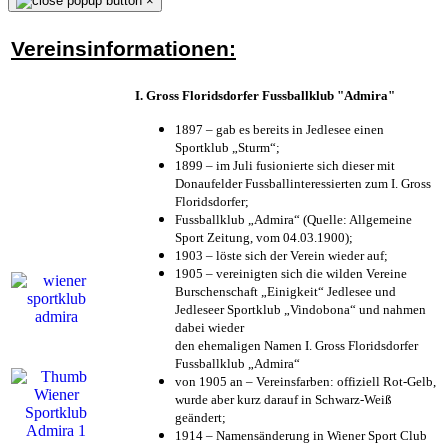
×
Vereinsinformationen:
I. Gross Floridsdorfer Fussballklub "Admira"
1897 – gab es bereits in Jedlesee einen
Sportklub „Sturm“;
1899 – im Juli fusionierte sich dieser mit
Donaufelder Fussballinteressierten zum I. Gross
Floridsdorfer
;
Fussballklub „Admira“ (Quelle: Allgemeine
Sport Zeitung, vom 04.03.1900);
1903 – löste sich der Verein wieder auf;
1905 – vereinigten sich die wilden Vereine
Burschenschaft „Einigkeit“ Jedlesee und
Jedleseer Sportklub „Vindobona“ und nahmen
dabei wieder
den ehemaligen Namen I. Gross Floridsdorfer
Fussballklub „Admira“
von 1905 an – Vereinsfarben: offiziell Rot-Gelb,
wurde aber kurz darauf in Schwarz-Weiß
geändert;
1914 – Namensänderung in Wiener Sport Club