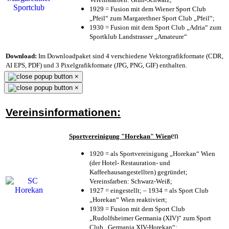
1929 = Fusion mit dem Wiener Sport Club
„Pfeil“ zum Margarethner Sport Club „Pfeil“;
1930 = Fusion mit dem Sport Club „Adria“ zum
Sportklub Landstrasser „Amateure“
Download:
Im Downloadpaket sind 4 verschiedene Vektorgrafikformate (CDR,
AI EPS, PDF) und 3 Pixelgrafikformate (JPG, PNG, GIF) enthalten.
×
×
Vereinsinformationen:
en
Sportvereinigung "Horekan" Wien
1920 = als Sportvereinigung „Horekan“ Wien
(der Hotel- Restauration- und
Kaffeehausangestellten) gegründet;
Vereinsfarben: Schwarz-Weiß;
1927 = eingestellt; – 1934 = als Sport Club
„Horekan“ Wien reaktiviert;
1939 = Fusion mit dem Sport Club
„Rudolfsheimer Germania (XIV)“ zum Sport
Club „Germania XIV-Horekan“;