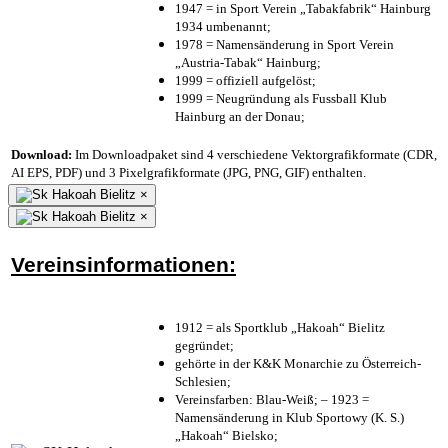
1947 = in Sport Verein „Tabakfabrik“ Hainburg
1934 umbenannt;
1978 = Namensänderung in Sport Verein
„Austria-Tabak“ Hainburg;
1999 = offiziell aufgelöst;
1999 = Neugründung als Fussball Klub
Hainburg an der Donau;
Download:
Im Downloadpaket sind 4 verschiedene Vektorgrafikformate (CDR,
AI EPS, PDF) und 3 Pixelgrafikformate (JPG, PNG, GIF) enthalten.
×
×
Vereinsinformationen:
1912 = als Sportklub „Hakoah“ Bielitz
gegründet;
gehörte in der K&K Monarchie zu Österreich-
Schlesien;
Vereinsfarben: Blau-Weiß; – 1923 =
Namensänderung in Klub Sportowy (K. S.)
„Hakoah“ Bielsko;