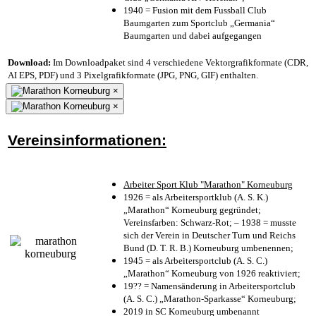
1940 = Fusion mit dem Fussball Club
Baumgarten zum Sportclub „Germania“
Baumgarten und dabei aufgegangen
Download:
Im Downloadpaket sind 4 verschiedene Vektorgrafikformate (CDR,
AI EPS, PDF) und 3 Pixelgrafikformate (JPG, PNG, GIF) enthalten.
×
×
Vereinsinformationen:
Arbeiter Sport Klub "Marathon" Korneuburg
1926 = als Arbeitersportklub (A. S. K.)
„Marathon“ Korneuburg gegründet;
Vereinsfarben: Schwarz-Rot; – 1938 = musste
sich der Verein in Deutscher Turn und Reichs
Bund (D. T. R. B.) Korneuburg umbenennen;
1945 = als Arbeitersportclub (A. S. C.)
„Marathon“ Korneuburg von 1926 reaktiviert;
19?? = Namensänderung in Arbeitersportclub
(A. S. C.) „Marathon-Sparkasse“ Korneuburg;
2019 in SC Korneuburg umbenannt