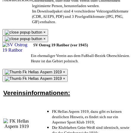
Unternehmen,
oder eine vom Verein oder Unternehmen
legitimierte Person,
herunterladen werden.
Im Downloadpaket sind 4 verschiedene Vektorgrafikformate
(CDR, AI EPS, PDF) und 3 Pixelgrafikformate (JPG, PNG,
GIF) enthalten.
×
×
SV Ostrog 19 Ratibor (vor 1945)
Ein ehemaliger Verein aus dem Fußball-Bezirk Oberschlesien.
Heute ist das Gebiet polnisch.
×
×
Vereinsinformationen:
FK Hellas Aspern 1919, dazu gibt es keinen
deutlichen Hinweis, es findet sich nur ein
Asperner Sport Klub 1919
;
Die Klubfarben Grün-Weiß sind identisch, sowie
die das Gründungsjahr 1910
;