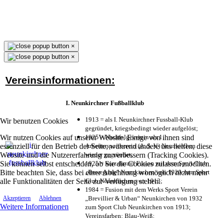
×
×
Vereinsinformationen:
I. Neunkirchner Fußballklub
1913 = als I. Neunkirchner Fussball-Klub
Wir benutzen Cookies
gegründet, kriegsbedingt wieder aufgelöst;
Wir nutzen Cookies auf unserer Website. Einige von ihnen sind
1925 = Nachfolgeverein als 1.
essenziell für den Betrieb der Seite, während andere uns helfen, diese
Arbeitersportverein (A. S. V.) Neunkirchen
Website und die Nutzererfahrung zu verbessern (Tracking Cookies).
wieder gegründet;
Sie können selbst entscheiden, ob Sie die Cookies zulassen möchten.
1925 = kurz darauf Fusion mit dem Sport Club
Bitte beachten Sie, dass bei einer Ablehnung womöglich nicht mehr
„Bewegung“ Neunkirchen von 1920 zum Sport
alle Funktionalitäten der Seite zur Verfügung stehen.
Club Neunkirchen von 1913;
1984 = Fusion mit dem Werks Sport Verein
„Brevillier & Urban“ Neunkirchen von 1932
Akzeptieren
Ablehnen
Weitere Informationen
zum Sport Club Neunkirchen von 1913;
Vereinsfarben: Blau-Weiß;