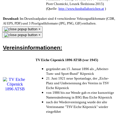
Piotr Chomicki, Leszek Śledziona 2015)
(Quelle:
http://www.fussballabzeichen.at
)
Download:
Im Downloadpaket sind 4 verschiedene Vektorgrafikformate (CDR,
AI EPS, PDF) und 3 Pixelgrafikformate (JPG, PNG, GIF) enthalten.
×
×
Vereinsinformationen:
TV Eiche Cöpenick 1896 ATSB (vor 1945)
gegründet am 15. Januar 1896 als „Arbeiter-
Turn- und Sport-Bund“ Köpenick
21. Juni 1921 neue Sportanlage, der „Eiche-
Platz und Umbenennung des Vereins in TSV
Eiche Köpenick
von 1986 bis zur Wende gab es eine kurzzeitige
Namensänderung in BSG Bau Eiche Köpenick
nach der Wiedervereinigung wurde der alte
Vereinsname "TSV Eiche Köpenick" wieder
eingeführt