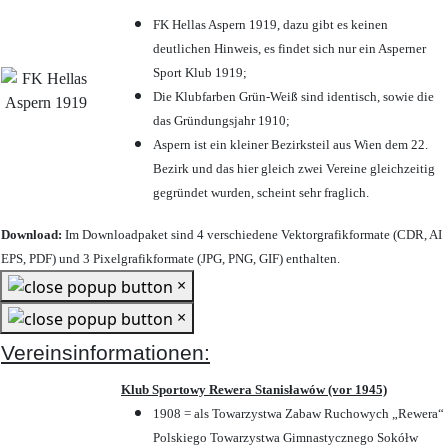
FK Hellas Aspern 1919, dazu gibt es keinen
deutlichen Hinweis, es findet sich nur ein Asperner
Sport Klub 1919
;
Die Klubfarben Grün-Weiß sind identisch, sowie die
das Gründungsjahr 1910
;
Aspern ist ein kleiner Bezirksteil aus Wien dem 22.
Bezirk und das hier gleich zwei Vereine gleichzeitig
gegründet wurden, scheint sehr fraglich.
Download:
Im Downloadpaket sind 4 verschiedene Vektorgrafikformate (CDR, AI
EPS, PDF) und 3 Pixelgrafikformate (JPG, PNG, GIF) enthalten.
×
×
Vereinsinformationen:
Klub Sportowy Rewera Stanisławów (vor 1945)
1908 = als Towarzystwa Zabaw Ruchowych „Rewera“
Polskiego Towarzystwa Gimnastycznego Sokółw