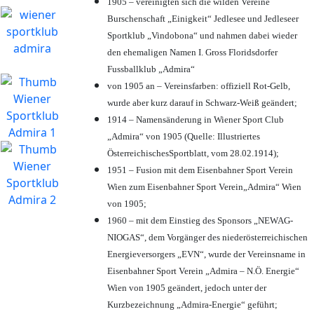
1905 – vereinigten sich die wilden Vereine
Burschenschaft „Einigkeit“ Jedlesee und Jedleseer
Sportklub „Vindobona“ und nahmen dabei wieder
den ehemaligen Namen I. Gross Floridsdorfer
Fussballklub „Admira“
von 1905 an – Vereinsfarben: offiziell Rot-Gelb,
wurde aber kurz darauf in Schwarz-Weiß geändert;
1914 – Namensänderung in Wiener Sport Club
„Admira“ von 1905 (Quelle: Illustriertes
ÖsterreichischesSportblatt, vom 28.02.1914);
1951 – Fusion mit dem Eisenbahner Sport Verein
Wien zum Eisenbahner Sport Verein„Admira“ Wien
von 1905;
1960 – mit dem Einstieg des Sponsors „NEWAG-
NIOGAS“, dem Vorgänger des niederösterreichischen
Energieversorgers „EVN“, wurde der Vereinsname in
Eisenbahner Sport Verein „Admira – N.Ö. Energie“
Wien von 1905 geändert, jedoch unter der
Kurzbezeichnung „Admira-Energie“ geführt;