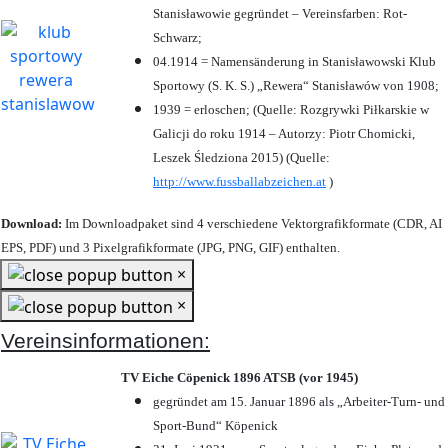
Stanisławowie gegründet – Vereinsfarben: Rot-
Schwarz;
04.1914 = Namensänderung in Stanisławowski Klub
Sportowy (S. K. S.) „Rewera“ Stanisławów von 1908;
1939 = erloschen; (Quelle: Rozgrywki Piłkarskie w
Galicji do roku 1914 – Autorzy: Piotr Chomicki,
Leszek Śledziona 2015) (Quelle:
http://www.fussballabzeichen.at
)
Download:
Im Downloadpaket sind 4 verschiedene Vektorgrafikformate (CDR, AI
EPS, PDF) und 3 Pixelgrafikformate (JPG, PNG, GIF) enthalten.
×
×
Vereinsinformationen:
TV Eiche Cöpenick 1896 ATSB (vor 1945)
gegründet am 15. Januar 1896 als „Arbeiter-Turn- und
Sport-Bund“ Köpenick