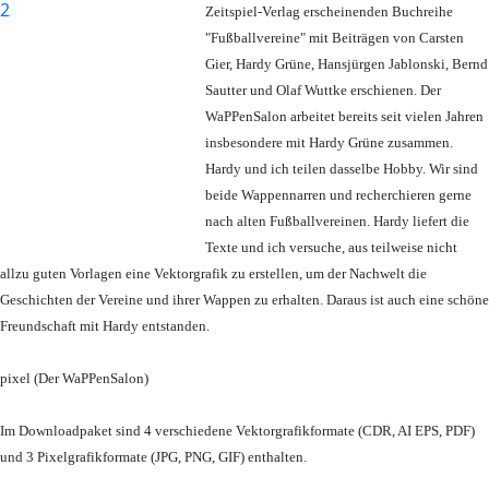
Zeitspiel-Verlag erscheinenden Buchreihe
"Fußballvereine" mit Beiträgen von Carsten
Gier, Hardy Grüne, Hansjürgen Jablonski, Bernd
Sautter und Olaf Wuttke erschienen. Der
WaPPenSalon arbeitet bereits seit vielen Jahren
insbesondere mit Hardy Grüne zusammen.
Hardy und ich teilen dasselbe Hobby. Wir sind
beide Wappennarren und recherchieren gerne
nach alten Fußballvereinen. Hardy liefert die
Texte und ich versuche, aus teilweise nicht
allzu guten Vorlagen eine Vektorgrafik zu erstellen, um der Nachwelt die
Geschichten der Vereine und ihrer Wappen zu erhalten. Daraus ist auch eine schöne
Freundschaft mit Hardy entstanden.
pixel (Der WaPPenSalon)
Im Downloadpaket sind 4 verschiedene Vektorgrafikformate (CDR, AI EPS, PDF)
und 3 Pixelgrafikformate (JPG, PNG, GIF) enthalten.