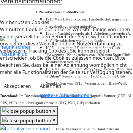
Vereinsinformationen:
I. Neunkirchner Fußballklub
1913 = als I. Neunkirchner Fussball-Klub gegründet,
Wir benutzen Cookies
kriegsbedingt wieder aufgelöst;
Wir nutzen Cookies auf unserer Website. Einige von ihnen
1925 = Nachfolgeverein als 1. Arbeitersportverein (A.
sind essenziell für den Betrieb der Seite, während andere
S. V.) Neunkirchen wieder gegründet;
uns helfen, diese Website und die Nutzererfahrung zu
1925 = kurz darauf Fusion mit dem Sport Club
verbessern (Tracking Cookies). Sie können selbst
„Bewegung“ Neunkirchen von 1920 zum Sport Club
entscheiden, ob Sie die Cookies zulassen möchten. Bitte
Neunkirchen von 1913;
beachten Sie, dass bei einer Ablehnung womöglich nicht
1984 = Fusion mit dem Werks Sport Verein „Brevillier
mehr alle Funktionalitäten der Seite zur Verfügung stehen.
& Urban“ Neunkirchen von 1932 zum Sport Club
Neunkirchen von 1913; Vereinsfarben: Blau-Weiß;
Akzeptieren
Ablehnen
Weitere Informationen
Download:
Im Downloadpaket sind 4 verschiedene Vektorgrafikformate (CDR, AI
EPS, PDF) und 3 Pixelgrafikformate (JPG, PNG, GIF) enthalten.
×
×
Diese Vektorgrafik ist im Band 2 der im