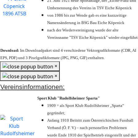
21. Juni 1921 neue Sportanlage, der „Eiche-Platz und
Umbenennung des Vereins in TSV Eiche Köpenick
von 1986 bis zur Wende gab es eine kurzzeitige
Namensänderung in BSG Bau Eiche Köpenick
nach der Wiedervereinigung wurde der alte
Vereinsname "TSV Eiche Köpenick" wieder eingeführt
Download:
Im Downloadpaket sind 4 verschiedene Vektorgrafikformate (CDR, AI
EPS, PDF) und 3 Pixelgrafikformate (JPG, PNG, GIF) enthalten.
×
×
Vereinsinformationen:
Sport Klub "Rudolfsheimer Sparta"
1909 = als Sport Klub Rudolfsheimer „Sparta“
gegründet;
Anfang 1910 Beitritt zum Österreichischen Fussball
Verband (Ö. F. V.) – nach personellen Problemen
wurde Ende 1910 der Spielbetrieb eingestellt und der