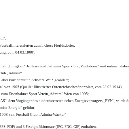
urm“;
Fussballinteressierten zum I. Gross Floridsdorfer
;
tung, vom 04.03.1900);
chaft „Einigkeit“ Jedlesee und Jedleseer Sportklub „Vindobona“ und nahmen dabei
lklub „Admira“
e aber kurz darauf in Schwarz-Weiß geändert;
von 1905 (Quelle: Illustriertes ÖsterreichischesSportblatt, vom 28.02.1914);
n zum Eisenbahner Sport Verein„Admira“ Wien von 1905;
“, dem Vorgänger des niederösterreichischen Energieversorgers „EVN“, wurde de
mira-Energie“ geführt;
 1908 zum Fussball Club „Admira-Wacker“
PS, PDF) und 3 Pixelgrafikformate (JPG, PNG, GIF) enthalten.