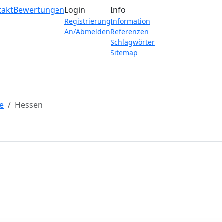
takt
Bewertungen
Login
Info
Registrierung
Information
An/Abmelden
Referenzen
Schlagwörter
Sitemap
e
Hessen