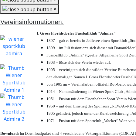
×
Vereinsinformationen:
I. Gross Floridsdorfer Fussballklub "Admira"
1897 – gab es bereits in Jedlesee einen Sportklub „St
1899 – im Juli fusionierte sich dieser mit Donaufelder 
Fussballklub „Admira“ (Quelle: Allgemeine Sport Zei
1903 – löste sich der Verein wieder auf;
1905 – vereinigten sich die wilden Vereine Burschens
den ehemaligen Namen I. Gross Floridsdorfer Fussbal
von 1905 an – Vereinsfarben: offiziell Rot-Gelb, wurd
1914 – Namensänderung in Wiener Sport Club „Admira“ 
1951 – Fusion mit dem Eisenbahner Sport Verein Wie
1960 – mit dem Einstieg des Sponsors „NEWAG-NIOGAS
1905 geändert, jedoch unter der Kurzbezeichnung „Ad
1971 – Fusion mit dem Sportclub „Wacker“ Wien von
Download:
Im Downloadpaket sind 4 verschiedene Vektorgrafikformate (CDR, AI E