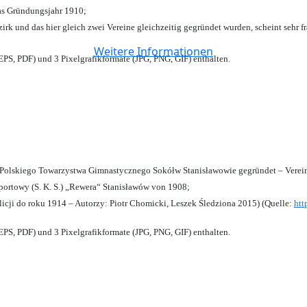
das Gründungsjahr 1910
;
zirk und das hier gleich zwei Vereine gleichzeitig gegründet wurden, scheint sehr fr
Weitere Informationen
PS, PDF) und 3 Pixelgrafikformate (JPG, PNG, GIF) enthalten.
olskiego Towarzystwa Gimnastycznego Sokółw Stanisławowie gegründet – Verein
ortowy (S. K. S.) „Rewera“ Stanisławów von 1908;
licji do roku 1914 – Autorzy: Piotr Chomicki, Leszek Śledziona 2015) (Quelle:
htt
PS, PDF) und 3 Pixelgrafikformate (JPG, PNG, GIF) enthalten.