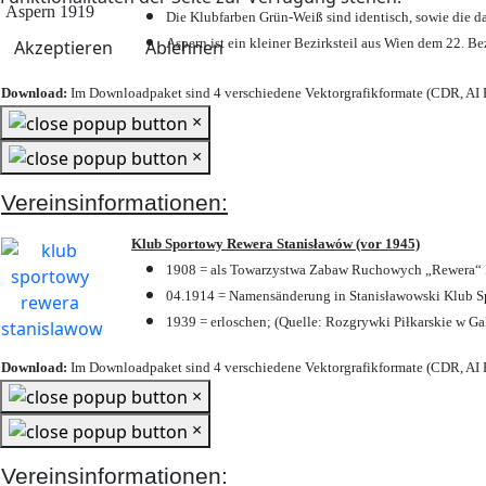
Die Klubfarben Grün-Weiß sind identisch, sowie die 
Aspern ist ein kleiner Bezirksteil aus Wien dem 22. Be
Akzeptieren
Ablehnen
Download:
Im Downloadpaket sind 4 verschiedene Vektorgrafikformate (CDR, AI E
×
×
Vereinsinformationen:
Klub Sportowy Rewera Stanisławów (vor 1945)
1908 = als Towarzystwa Zabaw Ruchowych „Rewera“ P
04.1914 = Namensänderung in Stanisławowski Klub Sp
1939 = erloschen; (Quelle: Rozgrywki Piłkarskie w Ga
Download:
Im Downloadpaket sind 4 verschiedene Vektorgrafikformate (CDR, AI E
×
×
Vereinsinformationen: