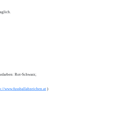
aglich.
sfarben: Rot-Schwarz;
p://www.fussballabzeichen.at
)