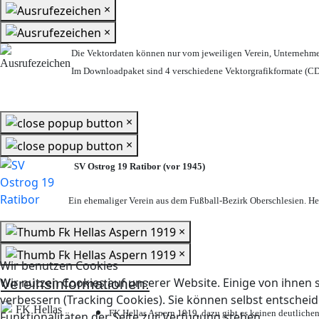
×
×
Die Vektordaten können nur vom jeweiligen Verein, Unternehm
Im Downloadpaket sind 4 verschiedene Vektorgrafikformate (CDR
×
×
SV Ostrog 19 Ratibor (vor 1945)
Ein ehemaliger Verein aus dem Fußball-Bezirk Oberschlesien. Heu
×
×
Wir benutzen Cookies
Wir nutzen Cookies auf unserer Website. Einige von ihnen s
Vereinsinformationen:
verbessern (Tracking Cookies). Sie können selbst entscheid
FK Hellas Aspern 1919, dazu gibt es keinen deutlichen
Funktionalitäten der Seite zur Verfügung stehen.