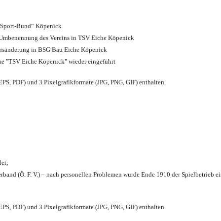
d Sport-Bund“ Köpenick
nd Umbenennung des Vereins in TSV Eiche Köpenick
ensänderung in BSG Bau Eiche Köpenick
me "TSV Eiche Köpenick" wieder eingeführt
PS, PDF) und 3 Pixelgrafikformate (JPG, PNG, GIF) enthalten.
et;
rband (Ö. F. V.) – nach personellen Problemen wurde Ende 1910 der Spielbetrieb e
PS, PDF) und 3 Pixelgrafikformate (JPG, PNG, GIF) enthalten.