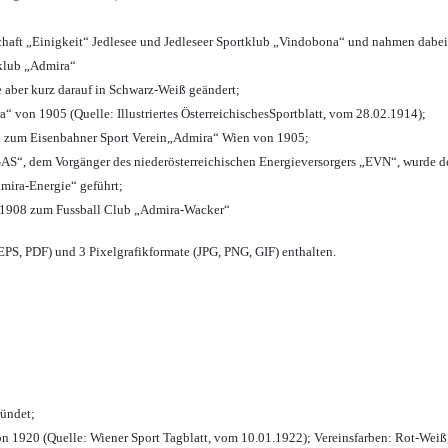
chaft „Einigkeit“ Jedlesee und Jedleseer Sportklub „Vindobona“ und nahmen dabei
lklub „Admira“
e aber kurz darauf in Schwarz-Weiß geändert;
von 1905 (Quelle: Illustriertes ÖsterreichischesSportblatt, vom 28.02.1914);
n zum Eisenbahner Sport Verein„Admira“ Wien von 1905;
“, dem Vorgänger des niederösterreichischen Energieversorgers „EVN“, wurde de
mira-Energie“ geführt;
 1908 zum Fussball Club „Admira-Wacker“
PS, PDF) und 3 Pixelgrafikformate (JPG, PNG, GIF) enthalten.
ründet;
n 1920 (Quelle: Wiener Sport Tagblatt, vom 10.01.1922); Vereinsfarben: Rot-Weiß