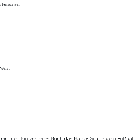
r Fusion auf
-Weiß;
ichnet. Ein weiteres Buch das Hardy Grüne dem Fußball