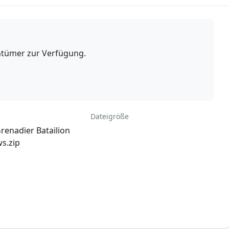
ntümer zur Verfügung.
Dateigröße
Grenadier Batailion
ws.zip