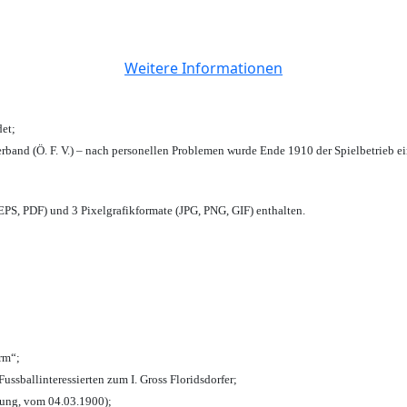
Weitere Informationen
et;
rband (Ö. F. V.) – nach personellen Problemen wurde Ende 1910 der Spielbetrieb e
PS, PDF) und 3 Pixelgrafikformate (JPG, PNG, GIF) enthalten.
urm“;
Fussballinteressierten zum I. Gross Floridsdorfer
;
tung, vom 04.03.1900);