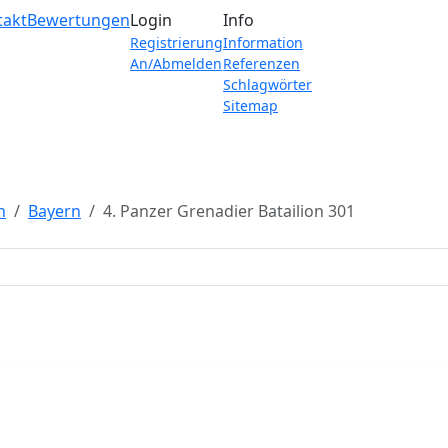
takt
Bewertungen
Login
Info
Registrierung
Information
An/Abmelden
Referenzen
Schlagwörter
Sitemap
n
Bayern
4. Panzer Grenadier Batailion 301
1