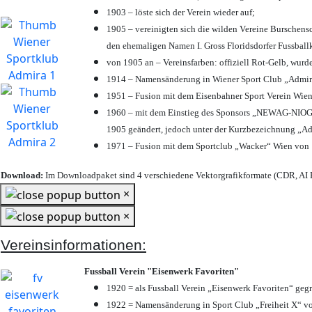
1903 – löste sich der Verein wieder auf;
1905 – vereinigten sich die wilden Vereine Burschens
den ehemaligen Namen I. Gross Floridsdorfer Fussbal
von 1905 an – Vereinsfarben: offiziell Rot-Gelb, wurd
1914 – Namensänderung in Wiener Sport Club „Admira“ 
1951 – Fusion mit dem Eisenbahner Sport Verein Wie
1960 – mit dem Einstieg des Sponsors „NEWAG-NIOGAS
1905 geändert, jedoch unter der Kurzbezeichnung „Ad
1971 – Fusion mit dem Sportclub „Wacker“ Wien von
Download:
Im Downloadpaket sind 4 verschiedene Vektorgrafikformate (CDR, AI E
×
×
Vereinsinformationen:
Fussball Verein "Eisenwerk Favoriten"
1920 = als Fussball Verein „Eisenwerk Favoriten“ geg
1922 = Namensänderung in Sport Club „Freiheit X“ vo