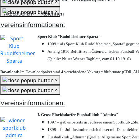
×
×
Akzeptieren
Ablehnen
Vereinsinformationen:
Sport Klub "Rudolfsheimer Sparta"
1909 = als Sport Klub Rudolfsheimer „Sparta“ gegründ
Anfang 1910 Beitritt zum Österreichischen Fussball Ve
(Quelle: Neues Wiener Tagblatt, vom 01.10.1910)
Download:
Im Downloadpaket sind 4 verschiedene Vektorgrafikformate (CDR, AI E
×
×
Vereinsinformationen:
I. Gross Floridsdorfer Fussballklub "Admira"
1897 – gab es bereits in Jedlesee einen Sportklub „St
1899 – im Juli fusionierte sich dieser mit Donaufelder 
Fussballklub „Admira“ (Quelle: Allgemeine Sport Zei