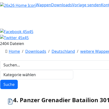
Home
Wappen
Downloads
Vorlage senden
Kon
2404 Dateien
Home
Downloads
Deutschland
weitere Wappe
4. Panzer Grenadier Batailion 30