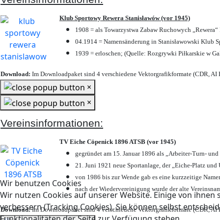
Klub Sportowy Rewera Stanisławów (vor 1945)
1908 = als Towarzystwa Zabaw Ruchowych „Rewera“ P
04.1914 = Namensänderung in Stanisławowski Klub Sp
1939 = erloschen; (Quelle: Rozgrywki Piłkarskie w Ga
Download:
Im Downloadpaket sind 4 verschiedene Vektorgrafikformate (CDR, AI E
×
×
Vereinsinformationen:
TV Eiche Cöpenick 1896 ATSB (vor 1945)
gegründet am 15. Januar 1896 als „Arbeiter-Turn- un
21. Juni 1921 neue Sportanlage, der „Eiche-Platz u
von 1986 bis zur Wende gab es eine kurzzeitige Nam
Wir benutzen Cookies
nach der Wiedervereinigung wurde der alte Vereinsna
Wir nutzen Cookies auf unserer Website. Einige von ihnen s
verbessern (Tracking Cookies). Sie können selbst entscheid
Download:
Im Downloadpaket sind 4 verschiedene Vektorgrafikformate (CDR, AI E
Funktionalitäten der Seite zur Verfügung stehen.