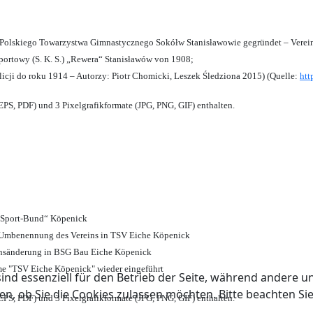
olskiego Towarzystwa Gimnastycznego Sokółw Stanisławowie gegründet – Verein
ortowy (S. K. S.) „Rewera“ Stanisławów von 1908;
licji do roku 1914 – Autorzy: Piotr Chomicki, Leszek Śledziona 2015) (Quelle:
htt
PS, PDF) und 3 Pixelgrafikformate (JPG, PNG, GIF) enthalten.
d Sport-Bund“ Köpenick
nd Umbenennung des Vereins in TSV Eiche Köpenick
ensänderung in BSG Bau Eiche Köpenick
me "TSV Eiche Köpenick" wieder eingeführt
ind essenziell für den Betrieb der Seite, während andere u
en, ob Sie die Cookies zulassen möchten. Bitte beachten Si
PS, PDF) und 3 Pixelgrafikformate (JPG, PNG, GIF) enthalten.