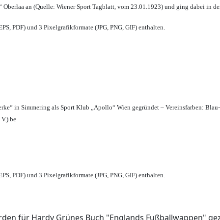
 Oberlaa an (Quelle: Wiener Sport Tagblatt, vom 23.01.1923) und ging dabei in de
PS, PDF) und 3 Pixelgrafikformate (JPG, PNG, GIF) enthalten.
erke“ in Simmering als Sport Klub „Apollo“ Wien gegründet – Vereinsfarben: Blau
 V.) be
PS, PDF) und 3 Pixelgrafikformate (JPG, PNG, GIF) enthalten.
den für Hardy Grünes Buch "Englands Fußballwappen" geze