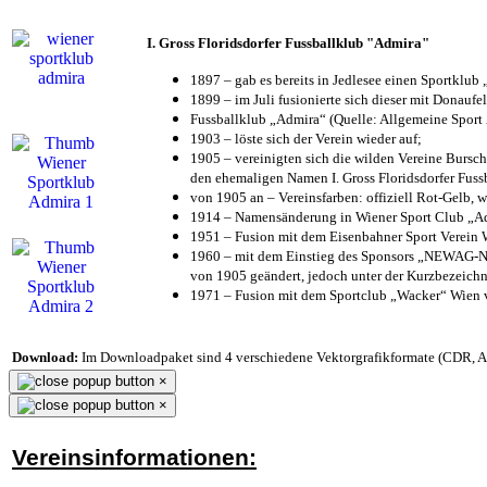
I. Gross Floridsdorfer Fussballklub "Admira"
1897 – gab es bereits in Jedlesee einen Sportklub
1899 – im Juli fusionierte sich dieser mit Donaufel
Fussballklub „Admira“ (Quelle: Allgemeine Sport
1903 – löste sich der Verein wieder auf;
1905 – vereinigten sich die wilden Vereine Bursc
den ehemaligen Namen I. Gross Floridsdorfer Fus
von 1905 an – Vereinsfarben: offiziell Rot-Gelb, 
1914 – Namensänderung in Wiener Sport Club „Admi
1951 – Fusion mit dem Eisenbahner Sport Verein
1960 – mit dem Einstieg des Sponsors „NEWAG-NI
von 1905 geändert, jedoch unter der Kurzbezeich
1971 – Fusion mit dem Sportclub „Wacker“ Wien
Download:
Im Downloadpaket sind 4 verschiedene Vektorgrafikformate (CDR, AI 
×
×
Vereinsinformationen: