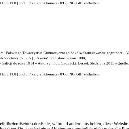
EPS, PDF) und 3 Pixelgrafikformate (JPG, PNG, GIF) enthalten.
a“ Polskiego Towarzystwa Gimnastycznego Sokółw Stanisławowie gegründet – Ve
b Sportowy (S. K. S.) „Rewera“ Stanisławów von 1908;
w Galicji do roku 1914 – Autorzy: Piotr Chomicki, Leszek Śledziona 2015) (Quelle
EPS, PDF) und 3 Pixelgrafikformate (JPG, PNG, GIF) enthalten.
ell für den Betrieb der Seite, während andere uns helfen, diese Websit
- und Sport-Bund“ Köpenick
 beachten Sie, dass bei einer Ablehnung womöglich nicht mehr alle Funk