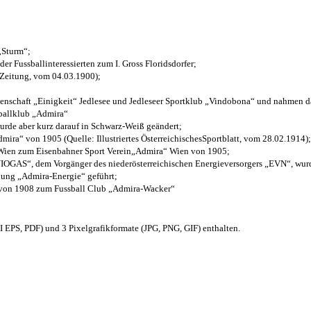
 „Sturm“;
der Fussballinteressierten zum I. Gross Floridsdorfer
;
 Zeitung, vom 04.03.1900);
henschaft „Einigkeit“ Jedlesee und Jedleseer Sportklub „Vindobona“ und nahmen d
sballklub „Admira“
wurde aber kurz darauf in Schwarz-Weiß geändert;
ra“ von 1905 (Quelle: Illustriertes ÖsterreichischesSportblatt, vom 28.02.1914);
 Wien zum Eisenbahner Sport Verein„Admira“ Wien von 1905;
OGAS“, dem Vorgänger des niederösterreichischen Energieversorgers „EVN“, wurde
nung „Admira-Energie“ geführt;
 von 1908 zum Fussball Club „Admira-Wacker“
EPS, PDF) und 3 Pixelgrafikformate (JPG, PNG, GIF) enthalten.