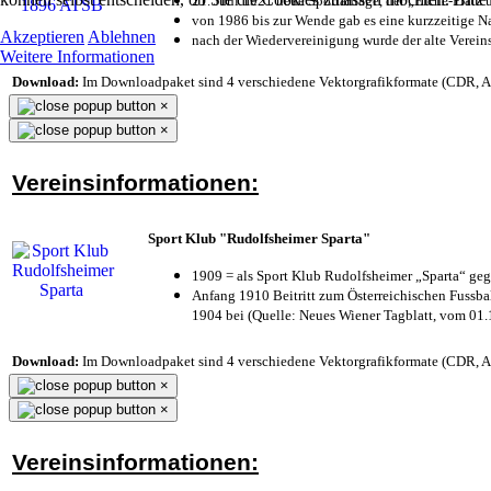
21. Juni 1921 neue Sportanlage, der „Eiche-Plat
von 1986 bis zur Wende gab es eine kurzzeitige
Akzeptieren
Ablehnen
nach der Wiedervereinigung wurde der alte Verei
Weitere Informationen
Download:
Im Downloadpaket sind 4 verschiedene Vektorgrafikformate (CDR, AI 
×
×
Vereinsinformationen:
Sport Klub "Rudolfsheimer Sparta"
1909 = als Sport Klub Rudolfsheimer „Sparta“ geg
Anfang 1910 Beitritt zum Österreichischen Fussbal
1904 bei (Quelle: Neues Wiener Tagblatt, vom 01
Download:
Im Downloadpaket sind 4 verschiedene Vektorgrafikformate (CDR, AI 
×
×
Vereinsinformationen: