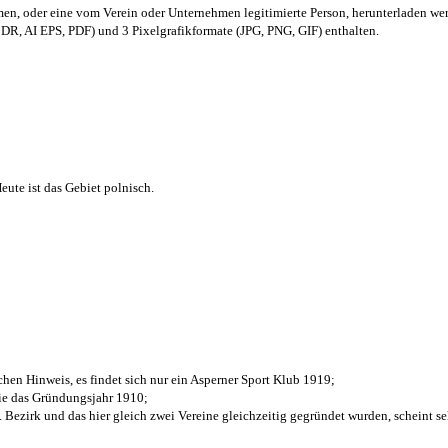
men,
oder eine vom Verein oder Unternehmen legitimierte Person,
herunterladen we
R, AI EPS, PDF) und 3 Pixelgrafikformate (JPG, PNG, GIF) enthalten.
ute ist das Gebiet polnisch.
chen Hinweis, es findet sich nur ein Asperner Sport Klub 1919
;
die das Gründungsjahr 1910
;
. Bezirk und das hier gleich zwei Vereine gleichzeitig gegründet wurden, scheint seh