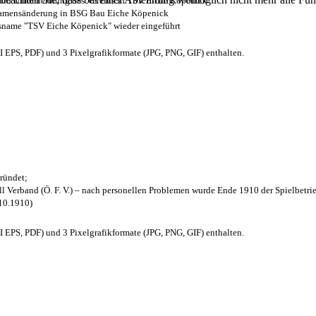
z und Umbenennung des Vereins in TSV Eiche Köpenick
 Namensänderung in BSG Bau Eiche Köpenick
nsname "TSV Eiche Köpenick" wieder eingeführt
EPS, PDF) und 3 Pixelgrafikformate (JPG, PNG, GIF) enthalten.
ründet;
l Verband (Ö. F. V.) – nach personellen Problemen wurde Ende 1910 der Spielbetri
.10.1910)
EPS, PDF) und 3 Pixelgrafikformate (JPG, PNG, GIF) enthalten.