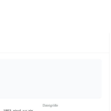
Dateigröße
 - 1893_pixel_ws.zip