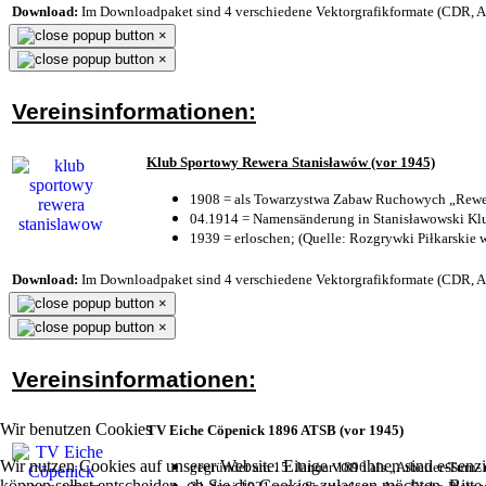
Download:
Im Downloadpaket sind 4 verschiedene Vektorgrafikformate (CDR, AI 
×
×
Vereinsinformationen:
Klub Sportowy Rewera Stanisławów (vor 1945)
1908 = als Towarzystwa Zabaw Ruchowych „Rewer
04.1914 = Namensänderung in Stanisławowski Klu
1939 = erloschen; (Quelle: Rozgrywki Piłkarskie 
Download:
Im Downloadpaket sind 4 verschiedene Vektorgrafikformate (CDR, AI 
×
×
Vereinsinformationen:
Wir benutzen Cookies
TV Eiche Cöpenick 1896 ATSB (vor 1945)
Wir nutzen Cookies auf unserer Website. Einige von ihnen sind essenzi
gegründet am 15. Januar 1896 als „Arbeiter-Turn
können selbst entscheiden, ob Sie die Cookies zulassen möchten. Bitte