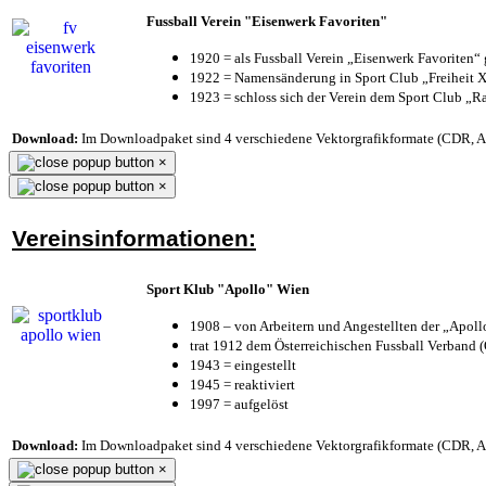
Fussball Verein "Eisenwerk Favoriten"
1920 = als Fussball Verein „Eisenwerk Favoriten“
1922 = Namensänderung in Sport Club „Freiheit X
1923 = schloss sich der Verein dem Sport Club „Ra
Download:
Im Downloadpaket sind 4 verschiedene Vektorgrafikformate (CDR, AI 
×
×
Vereinsinformationen:
Sport Klub "Apollo" Wien
1908 – von Arbeitern und Angestellten der „Apol
trat 1912 dem Österreichischen Fussball Verband (Ö
1943 = eingestellt
1945 = reaktiviert
1997 = aufgelöst
Download:
Im Downloadpaket sind 4 verschiedene Vektorgrafikformate (CDR, AI 
×