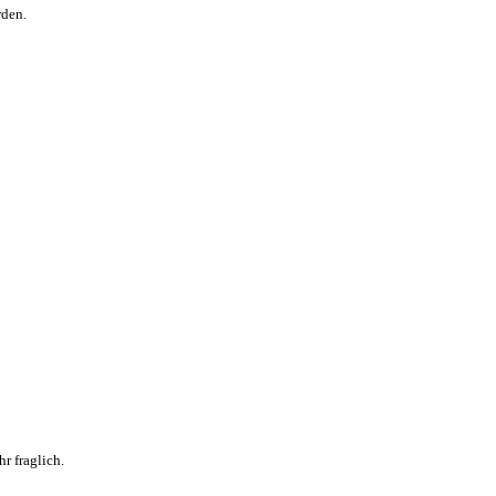
rden.
r fraglich.