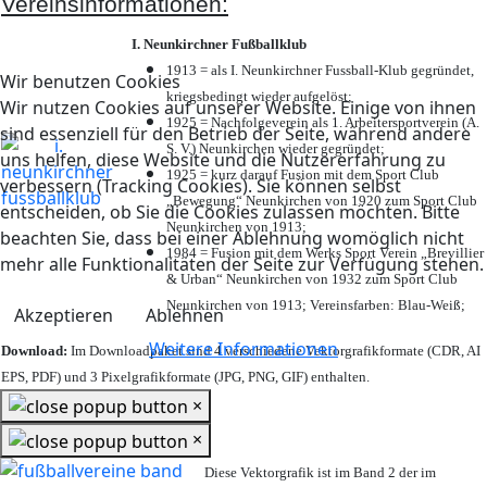
Vereinsinformationen:
I. Neunkirchner Fußballklub
1913 = als I. Neunkirchner Fussball-Klub gegründet,
Wir benutzen Cookies
kriegsbedingt wieder aufgelöst;
Wir nutzen Cookies auf unserer Website. Einige von ihnen
1925 = Nachfolgeverein als 1. Arbeitersportverein (A.
sind essenziell für den Betrieb der Seite, während andere
S. V.) Neunkirchen wieder gegründet;
uns helfen, diese Website und die Nutzererfahrung zu
1925 = kurz darauf Fusion mit dem Sport Club
verbessern (Tracking Cookies). Sie können selbst
„Bewegung“ Neunkirchen von 1920 zum Sport Club
entscheiden, ob Sie die Cookies zulassen möchten. Bitte
Neunkirchen von 1913;
beachten Sie, dass bei einer Ablehnung womöglich nicht
1984 = Fusion mit dem Werks Sport Verein „Brevillier
mehr alle Funktionalitäten der Seite zur Verfügung stehen.
& Urban“ Neunkirchen von 1932 zum Sport Club
Neunkirchen von 1913; Vereinsfarben: Blau-Weiß;
Akzeptieren
Ablehnen
Weitere Informationen
Download:
Im Downloadpaket sind 4 verschiedene Vektorgrafikformate (CDR, AI
EPS, PDF) und 3 Pixelgrafikformate (JPG, PNG, GIF) enthalten.
×
×
Diese Vektorgrafik ist im Band 2 der im