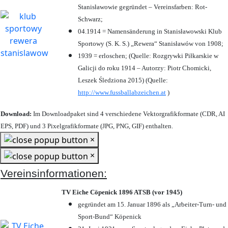
Stanisławowie gegründet – Vereinsfarben: Rot-
Schwarz;
04.1914 = Namensänderung in Stanisławowski Klub
Sportowy (S. K. S.) „Rewera“ Stanisławów von 1908;
1939 = erloschen; (Quelle: Rozgrywki Piłkarskie w
Galicji do roku 1914 – Autorzy: Piotr Chomicki,
Leszek Śledziona 2015) (Quelle:
http://www.fussballabzeichen.at
)
Download:
Im Downloadpaket sind 4 verschiedene Vektorgrafikformate (CDR, AI
EPS, PDF) und 3 Pixelgrafikformate (JPG, PNG, GIF) enthalten.
×
×
Vereinsinformationen:
TV Eiche Cöpenick 1896 ATSB (vor 1945)
gegründet am 15. Januar 1896 als „Arbeiter-Turn- und
Sport-Bund“ Köpenick