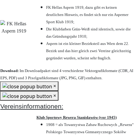
FK Hellas Aspern 1919, dazu gibt es keinen
deutlichen Hinweis, es findet sich nur ein Asperner
Sport Klub 1919
;
Die Klubfarben Grün-Weiß sind identisch, sowie die
das Gründungsjahr 1910
;
Aspern ist ein kleiner Bezirksteil aus Wien dem 22.
Bezirk und das hier gleich zwei Vereine gleichzeitig
gegründet wurden, scheint sehr fraglich.
Download:
Im Downloadpaket sind 4 verschiedene Vektorgrafikformate (CDR, AI
EPS, PDF) und 3 Pixelgrafikformate (JPG, PNG, GIF) enthalten.
×
×
Vereinsinformationen:
Klub Sportowy Rewera Stanisławów (vor 1945)
1908 = als Towarzystwa Zabaw Ruchowych „Rewera“
Polskiego Towarzystwa Gimnastycznego Sokółw