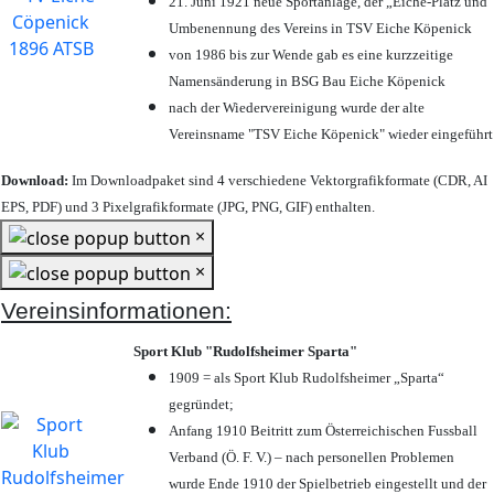
21. Juni 1921 neue Sportanlage, der „Eiche-Platz und
Umbenennung des Vereins in TSV Eiche Köpenick
von 1986 bis zur Wende gab es eine kurzzeitige
Namensänderung in BSG Bau Eiche Köpenick
nach der Wiedervereinigung wurde der alte
Vereinsname "TSV Eiche Köpenick" wieder eingeführt
Download:
Im Downloadpaket sind 4 verschiedene Vektorgrafikformate (CDR, AI
EPS, PDF) und 3 Pixelgrafikformate (JPG, PNG, GIF) enthalten.
×
×
Vereinsinformationen:
Sport Klub "Rudolfsheimer Sparta"
1909 = als Sport Klub Rudolfsheimer „Sparta“
gegründet;
Anfang 1910 Beitritt zum Österreichischen Fussball
Verband (Ö. F. V.) – nach personellen Problemen
wurde Ende 1910 der Spielbetrieb eingestellt und der