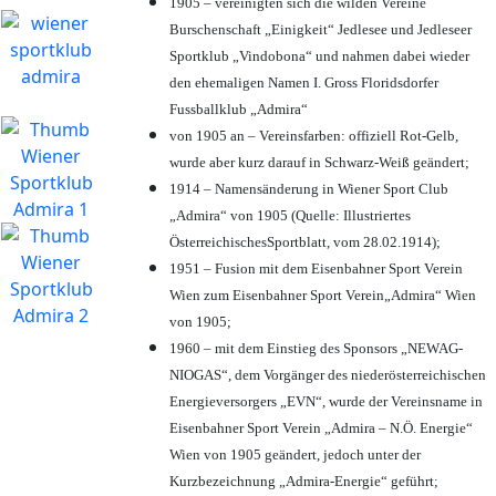
1905 – vereinigten sich die wilden Vereine
Burschenschaft „Einigkeit“ Jedlesee und Jedleseer
Sportklub „Vindobona“ und nahmen dabei wieder
den ehemaligen Namen I. Gross Floridsdorfer
Fussballklub „Admira“
von 1905 an – Vereinsfarben: offiziell Rot-Gelb,
wurde aber kurz darauf in Schwarz-Weiß geändert;
1914 – Namensänderung in Wiener Sport Club
„Admira“ von 1905 (Quelle: Illustriertes
ÖsterreichischesSportblatt, vom 28.02.1914);
1951 – Fusion mit dem Eisenbahner Sport Verein
Wien zum Eisenbahner Sport Verein„Admira“ Wien
von 1905;
1960 – mit dem Einstieg des Sponsors „NEWAG-
NIOGAS“, dem Vorgänger des niederösterreichischen
Energieversorgers „EVN“, wurde der Vereinsname in
Eisenbahner Sport Verein „Admira – N.Ö. Energie“
Wien von 1905 geändert, jedoch unter der
Kurzbezeichnung „Admira-Energie“ geführt;