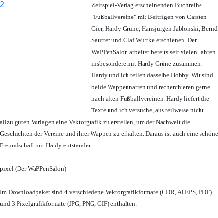
Zeitspiel-Verlag erscheinenden Buchreihe
"Fußballvereine" mit Beiträgen von Carsten
Gier, Hardy Grüne, Hansjürgen Jablonski, Bernd
Sautter und Olaf Wuttke erschienen. Der
WaPPenSalon arbeitet bereits seit vielen Jahren
insbesondere mit Hardy Grüne zusammen.
Hardy und ich teilen dasselbe Hobby. Wir sind
beide Wappennarren und recherchieren gerne
nach alten Fußballvereinen. Hardy liefert die
Texte und ich versuche, aus teilweise nicht
allzu guten Vorlagen eine Vektorgrafik zu erstellen, um der Nachwelt die
Geschichten der Vereine und ihrer Wappen zu erhalten. Daraus ist auch eine schöne
Freundschaft mit Hardy entstanden.
pixel (Der WaPPenSalon)
Im Downloadpaket sind 4 verschiedene Vektorgrafikformate (CDR, AI EPS, PDF)
und 3 Pixelgrafikformate (JPG, PNG, GIF) enthalten.