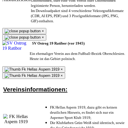
Unternehmen,
oder eine vom Verein oder Unternehmen
legitimierte Person,
herunterladen werden.
Im Downloadpaket sind 4 verschiedene Vektorgrafikformate
(CDR, AI EPS, PDF) und 3 Pixelgrafikformate (JPG, PNG,
GIF) enthalten.
×
×
SV Ostrog 19 Ratibor (vor 1945)
Ein ehemaliger Verein aus dem Fußball-Bezirk Oberschlesien.
Heute ist das Gebiet polnisch.
×
×
Vereinsinformationen:
FK Hellas Aspern 1919, dazu gibt es keinen
deutlichen Hinweis, es findet sich nur ein
Asperner Sport Klub 1919
;
Die Klubfarben Grün-Weiß sind identisch, sowie
die das Gründungsjahr 1910
;