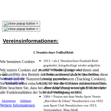
×
×
Vereinsinformationen:
I. Neunkirchner Fußballklub
1913 = als I. Neunkirchner Fussball-Klub
Wir benutzen Cookies
gegründet, kriegsbedingt wieder aufgelöst;
Wir nutzen Cookies auf unserer Website. Einige von ihnen sind
1925 = Nachfolgeverein als 1.
essenziell für den Betrieb der Seite, während andere uns helfen, diese
Arbeitersportverein (A. S. V.) Neunkirchen
Website und die Nutzererfahrung zu verbessern (Tracking Cookies).
wieder gegründet;
Sie können selbst entscheiden, ob Sie die Cookies zulassen möchten.
1925 = kurz darauf Fusion mit dem Sport Club
Bitte beachten Sie, dass bei einer Ablehnung womöglich nicht mehr
„Bewegung“ Neunkirchen von 1920 zum Sport
alle Funktionalitäten der Seite zur Verfügung stehen.
Club Neunkirchen von 1913;
1984 = Fusion mit dem Werks Sport Verein
„Brevillier & Urban“ Neunkirchen von 1932
Akzeptieren
Ablehnen
Weitere Informationen
zum Sport Club Neunkirchen von 1913;
Vereinsfarben: Blau-Weiß;