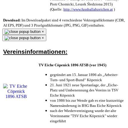
Piotr Chomicki, Leszek Śledziona 2015)
(Quelle:
http://www.fussballabzeichen.at
)
Download:
Im Downloadpaket sind 4 verschiedene Vektorgrafikformate (CDR,
AI EPS, PDF) und 3 Pixelgrafikformate (JPG, PNG, GIF) enthalten.
×
×
Vereinsinformationen:
TV Eiche Cöpenick 1896 ATSB (vor 1945)
gegründet am 15. Januar 1896 als „Arbeiter-
Turn- und Sport-Bund“ Köpenick
21. Juni 1921 neue Sportanlage, der „Eiche-
Platz und Umbenennung des Vereins in TSV
Eiche Köpenick
von 1986 bis zur Wende gab es eine kurzzeitige
Namensänderung in BSG Bau Eiche Köpenick
nach der Wiedervereinigung wurde der alte
Vereinsname "TSV Eiche Köpenick" wieder
eingeführt