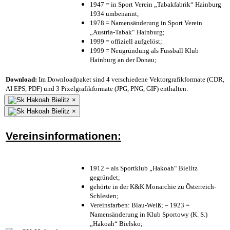
1947 = in Sport Verein „Tabakfabrik“ Hainburg
1934 umbenannt;
1978 = Namensänderung in Sport Verein
„Austria-Tabak“ Hainburg;
1999 = offiziell aufgelöst;
1999 = Neugründung als Fussball Klub
Hainburg an der Donau;
Download:
Im Downloadpaket sind 4 verschiedene Vektorgrafikformate (CDR,
AI EPS, PDF) und 3 Pixelgrafikformate (JPG, PNG, GIF) enthalten.
×
×
Vereinsinformationen:
1912 = als Sportklub „Hakoah“ Bielitz
gegründet;
gehörte in der K&K Monarchie zu Österreich-
Schlesien;
Vereinsfarben: Blau-Weiß; – 1923 =
Namensänderung in Klub Sportowy (K. S.)
„Hakoah“ Bielsko;