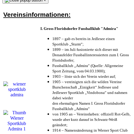
×
Vereinsinformationen:
I. Gross Floridsdorfer Fussballklub "Admira"
1897 – gab es bereits in Jedlesee einen
Sportklub „Sturm“;
1899 – im Juli fusionierte sich dieser mit
Donaufelder Fussballinteressierten zum I. Gross
Floridsdorfer
;
Fussballklub „Admira“ (Quelle: Allgemeine
Sport Zeitung, vom 04.03.1900);
1903 – löste sich der Verein wieder auf;
1905 – vereinigten sich die wilden Vereine
Burschenschaft „Einigkeit“ Jedlesee und
Jedleseer Sportklub „Vindobona“ und nahmen
dabei wieder
den ehemaligen Namen I. Gross Floridsdorfer
Fussballklub „Admira“
von 1905 an – Vereinsfarben: offiziell Rot-Gelb,
wurde aber kurz darauf in Schwarz-Weiß
geändert;
1914 – Namensänderung in Wiener Sport Club