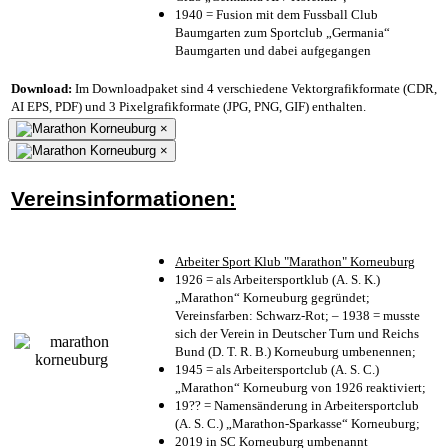
1940 = Fusion mit dem Fussball Club
Baumgarten zum Sportclub „Germania“
Baumgarten und dabei aufgegangen
Download:
Im Downloadpaket sind 4 verschiedene Vektorgrafikformate (CDR,
AI EPS, PDF) und 3 Pixelgrafikformate (JPG, PNG, GIF) enthalten.
×
×
Vereinsinformationen:
Arbeiter Sport Klub "Marathon" Korneuburg
1926 = als Arbeitersportklub (A. S. K.)
„Marathon“ Korneuburg gegründet;
Vereinsfarben: Schwarz-Rot; – 1938 = musste
sich der Verein in Deutscher Turn und Reichs
Bund (D. T. R. B.) Korneuburg umbenennen;
1945 = als Arbeitersportclub (A. S. C.)
„Marathon“ Korneuburg von 1926 reaktiviert;
19?? = Namensänderung in Arbeitersportclub
(A. S. C.) „Marathon-Sparkasse“ Korneuburg;
2019 in SC Korneuburg umbenannt