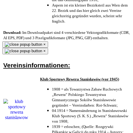
Aspern ist ein kleiner Bezirksteil aus Wien dem
22. Bezirk und das hier gleich zwei Vereine
gleichzeitig gegründet wurden, scheint sehr
fraglich.
Download:
Im Downloadpaket sind 4 verschiedene Vektorgrafikformate (CDR,
AI EPS, PDF) und 3 Pixelgrafikformate (JPG, PNG, GIF) enthalten.
×
×
Vereinsinformationen:
Klub Sportowy Rewera Stanisławów (vor 1945)
1908 = als Towarzystwa Zabaw Ruchowych
„Rewera“ Polskiego Towarzystwa
Gimnastycznego Sokółw Stanisławowie
gegründet – Vereinsfarben: Rot-Schwarz;
04.1914 = Namensänderung in Stanisławowski
Klub Sportowy (S. K. S.) „Rewera“ Stanisławów
von 1908;
1939 = erloschen; (Quelle: Rozgrywki
Piłkarskie w Galicji do roku 1914 – Autorzy: