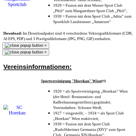
1929 = Fusion mit dem Wiener Sport Club
„Pfeil“ zum Margarethner Sport Club „Pfeil“;
1930 = Fusion mit dem Sport Club „Adria“ zum
Sportklub Landstrasser „Amateure“
Download:
Im Downloadpaket sind 4 verschiedene Vektorgrafikformate (CDR,
AI EPS, PDF) und 3 Pixelgrafikformate (JPG, PNG, GIF) enthalten.
×
×
Vereinsinformationen:
en
Sportvereinigung "Horekan" Wien
1920 = als Sportvereinigung „Horekan“ Wien
(der Hotel- Restauration- und
Kaffeehausangestellten) gegründet;
Vereinsfarben: Schwarz-Weiß;
1927 = eingestellt; – 1934 = als Sport Club
„Horekan“ Wien reaktiviert;
1939 = Fusion mit dem Sport Club
„Rudolfsheimer Germania (XIV)“ zum Sport
Club „Germania XIV-Horekan“;