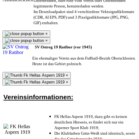
Unternehmen,
oder eine vom Verein oder Unternehmen
legitimierte Person,
herunterladen werden.
Im Downloadpaket sind 4 verschiedene Vektorgrafikformate
(CDR, AI EPS, PDF) und 3 Pixelgrafikformate (JPG, PNG,
GIF) enthalten.
×
×
SV Ostrog 19 Ratibor (vor 1945)
Ein ehemaliger Verein aus dem Fußball-Bezirk Oberschlesien.
Heute ist das Gebiet polnisch.
×
×
Vereinsinformationen:
FK Hellas Aspern 1919, dazu gibt es keinen
deutlichen Hinweis, es findet sich nur ein
Asperner Sport Klub 1919
;
Die Klubfarben Grün-Weiß sind identisch, sowie
die das Gründungsjahr 1910
;