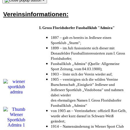
×
Vereinsinformationen:
I. Gross Floridsdorfer Fussballklub "Admira"
1897 – gab es bereits in Jedlesee einen
Sportklub „Sturm“;
1899 – im Juli fusionierte sich dieser mit
Donaufelder Fussballinteressierten zum I. Gross
Floridsdorfer
;
Fussballklub „Admira“ (Quelle: Allgemeine
Sport Zeitung, vom 04.03.1900);
1903 – löste sich der Verein wieder auf;
1905 – vereinigten sich die wilden Vereine
Burschenschaft „Einigkeit“ Jedlesee und
Jedleseer Sportklub „Vindobona“ und nahmen
dabei wieder
den ehemaligen Namen I. Gross Floridsdorfer
Fussballklub „Admira“
von 1905 an – Vereinsfarben: offiziell Rot-Gelb,
wurde aber kurz darauf in Schwarz-Weiß
geändert;
1914 – Namensänderung in Wiener Sport Club