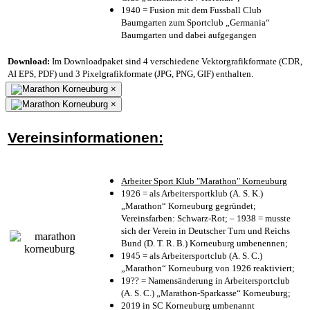
1940 = Fusion mit dem Fussball Club
Baumgarten zum Sportclub „Germania“
Baumgarten und dabei aufgegangen
Download:
Im Downloadpaket sind 4 verschiedene Vektorgrafikformate (CDR,
AI EPS, PDF) und 3 Pixelgrafikformate (JPG, PNG, GIF) enthalten.
×
×
Vereinsinformationen:
Arbeiter Sport Klub "Marathon" Korneuburg
1926 = als Arbeitersportklub (A. S. K.)
„Marathon“ Korneuburg gegründet;
Vereinsfarben: Schwarz-Rot; – 1938 = musste
sich der Verein in Deutscher Turn und Reichs
Bund (D. T. R. B.) Korneuburg umbenennen;
1945 = als Arbeitersportclub (A. S. C.)
„Marathon“ Korneuburg von 1926 reaktiviert;
19?? = Namensänderung in Arbeitersportclub
(A. S. C.) „Marathon-Sparkasse“ Korneuburg;
2019 in SC Korneuburg umbenannt