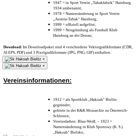
1947 = in Sport Verein „Tabakfabrik“ Hainburg
1934 umbenannt;
1978 = Namensänderung in Sport Verein
„Austria-Tabak“ Hainburg;
1999 = offiziell aufgelöst;
1999 = Neugründung als Fussball Klub
Hainburg an der Donau;
Download:
Im Downloadpaket sind 4 verschiedene Vektorgrafikformate (CDR,
AI EPS, PDF) und 3 Pixelgrafikformate (JPG, PNG, GIF) enthalten.
×
×
Vereinsinformationen:
1912 = als Sportklub „Hakoah“ Bielitz
gegründet;
gehörte in der K&K Monarchie zu Österreich-
Schlesien;
Vereinsfarben: Blau-Weiß; – 1923 =
Namensänderung in Klub Sportowy (K. S.)
„Hakoah“ Bielsko;