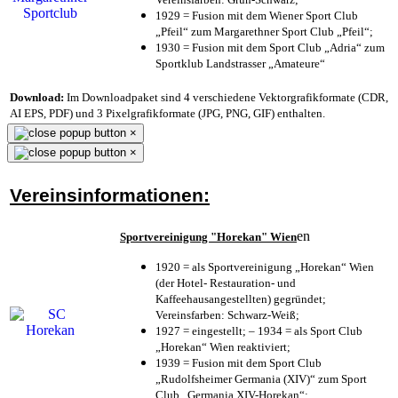
1929 = Fusion mit dem Wiener Sport Club
„Pfeil“ zum Margarethner Sport Club „Pfeil“;
1930 = Fusion mit dem Sport Club „Adria“ zum
Sportklub Landstrasser „Amateure“
Download:
Im Downloadpaket sind 4 verschiedene Vektorgrafikformate (CDR,
AI EPS, PDF) und 3 Pixelgrafikformate (JPG, PNG, GIF) enthalten.
×
×
Vereinsinformationen:
en
Sportvereinigung "Horekan" Wien
1920 = als Sportvereinigung „Horekan“ Wien
(der Hotel- Restauration- und
Kaffeehausangestellten) gegründet;
Vereinsfarben: Schwarz-Weiß;
1927 = eingestellt; – 1934 = als Sport Club
„Horekan“ Wien reaktiviert;
1939 = Fusion mit dem Sport Club
„Rudolfsheimer Germania (XIV)“ zum Sport
Club „Germania XIV-Horekan“;