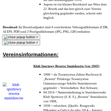
Aspern ist ein kleiner Bezirksteil aus Wien dem
22. Bezirk und das hier gleich zwei Vereine
gleichzeitig gegründet wurden, scheint sehr
fraglich.
Download:
Im Downloadpaket sind 4 verschiedene Vektorgrafikformate (CDR,
AI EPS, PDF) und 3 Pixelgrafikformate (JPG, PNG, GIF) enthalten.
×
×
Vereinsinformationen:
Klub Sportowy Rewera Stanisławów (vor 1945)
1908 = als Towarzystwa Zabaw Ruchowych
„Rewera“ Polskiego Towarzystwa
Gimnastycznego Sokółw Stanisławowie
gegründet – Vereinsfarben: Rot-Schwarz;
04.1914 = Namensänderung in Stanisławowski
Klub Sportowy (S. K. S.) „Rewera“ Stanisławów
von 1908;
1939 = erloschen; (Quelle: Rozgrywki
Piłkarskie w Galicji do roku 1914 – Autorzy: