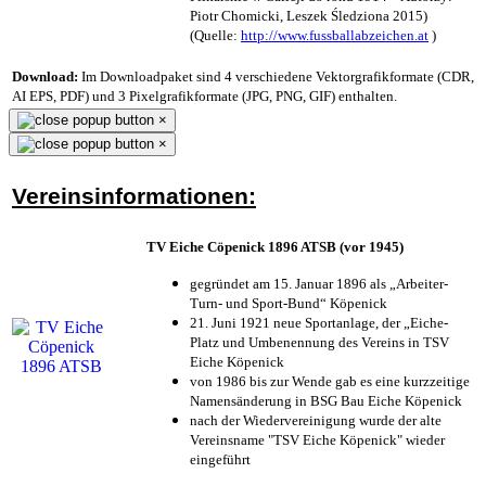
Piotr Chomicki, Leszek Śledziona 2015)
(Quelle:
http://www.fussballabzeichen.at
)
Download:
Im Downloadpaket sind 4 verschiedene Vektorgrafikformate (CDR,
AI EPS, PDF) und 3 Pixelgrafikformate (JPG, PNG, GIF) enthalten.
×
×
Vereinsinformationen:
TV Eiche Cöpenick 1896 ATSB (vor 1945)
gegründet am 15. Januar 1896 als „Arbeiter-
Turn- und Sport-Bund“ Köpenick
21. Juni 1921 neue Sportanlage, der „Eiche-
Platz und Umbenennung des Vereins in TSV
Eiche Köpenick
von 1986 bis zur Wende gab es eine kurzzeitige
Namensänderung in BSG Bau Eiche Köpenick
nach der Wiedervereinigung wurde der alte
Vereinsname "TSV Eiche Köpenick" wieder
eingeführt