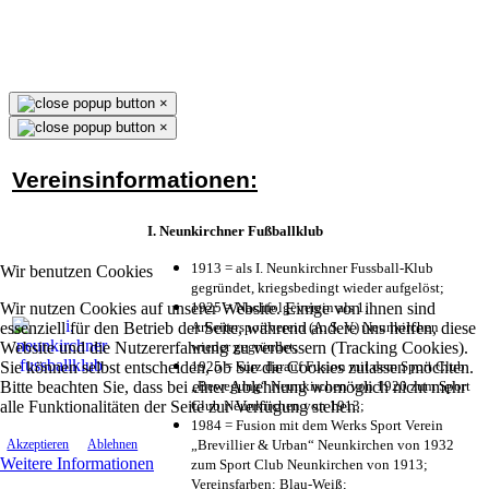
×
×
Vereinsinformationen:
I. Neunkirchner Fußballklub
1913 = als I. Neunkirchner Fussball-Klub
Wir benutzen Cookies
gegründet, kriegsbedingt wieder aufgelöst;
Wir nutzen Cookies auf unserer Website. Einige von ihnen sind
1925 = Nachfolgeverein als 1.
essenziell für den Betrieb der Seite, während andere uns helfen, diese
Arbeitersportverein (A. S. V.) Neunkirchen
Website und die Nutzererfahrung zu verbessern (Tracking Cookies).
wieder gegründet;
Sie können selbst entscheiden, ob Sie die Cookies zulassen möchten.
1925 = kurz darauf Fusion mit dem Sport Club
Bitte beachten Sie, dass bei einer Ablehnung womöglich nicht mehr
„Bewegung“ Neunkirchen von 1920 zum Sport
alle Funktionalitäten der Seite zur Verfügung stehen.
Club Neunkirchen von 1913;
1984 = Fusion mit dem Werks Sport Verein
„Brevillier & Urban“ Neunkirchen von 1932
Akzeptieren
Ablehnen
Weitere Informationen
zum Sport Club Neunkirchen von 1913;
Vereinsfarben: Blau-Weiß;