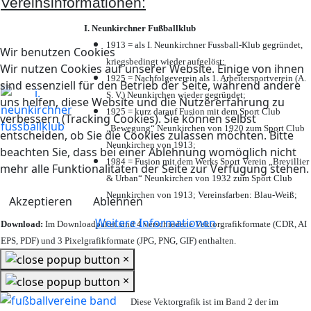
Vereinsinformationen:
I. Neunkirchner Fußballklub
1913 = als I. Neunkirchner Fussball-Klub gegründet,
Wir benutzen Cookies
kriegsbedingt wieder aufgelöst;
Wir nutzen Cookies auf unserer Website. Einige von ihnen
1925 = Nachfolgeverein als 1. Arbeitersportverein (A.
sind essenziell für den Betrieb der Seite, während andere
S. V.) Neunkirchen wieder gegründet;
uns helfen, diese Website und die Nutzererfahrung zu
1925 = kurz darauf Fusion mit dem Sport Club
verbessern (Tracking Cookies). Sie können selbst
„Bewegung“ Neunkirchen von 1920 zum Sport Club
entscheiden, ob Sie die Cookies zulassen möchten. Bitte
Neunkirchen von 1913;
beachten Sie, dass bei einer Ablehnung womöglich nicht
1984 = Fusion mit dem Werks Sport Verein „Brevillier
mehr alle Funktionalitäten der Seite zur Verfügung stehen.
& Urban“ Neunkirchen von 1932 zum Sport Club
Neunkirchen von 1913; Vereinsfarben: Blau-Weiß;
Akzeptieren
Ablehnen
Weitere Informationen
Download:
Im Downloadpaket sind 4 verschiedene Vektorgrafikformate (CDR, AI
EPS, PDF) und 3 Pixelgrafikformate (JPG, PNG, GIF) enthalten.
×
×
Diese Vektorgrafik ist im Band 2 der im