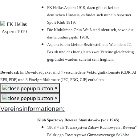
FK Hellas Aspern 1919, dazu gibt es keinen
deutlichen Hinweis, es findet sich nur ein Asperner
Sport Klub 1919
;
Die Klubfarben Grün-Weiß sind identisch, sowie die
das Gründungsjahr 1910
;
Aspern ist ein kleiner Bezirksteil aus Wien dem 22.
Bezirk und das hier gleich zwei Vereine gleichzeitig
gegründet wurden, scheint sehr fraglich.
Download:
Im Downloadpaket sind 4 verschiedene Vektorgrafikformate (CDR, AI
EPS, PDF) und 3 Pixelgrafikformate (JPG, PNG, GIF) enthalten.
×
×
Vereinsinformationen:
Klub Sportowy Rewera Stanisławów (vor 1945)
1908 = als Towarzystwa Zabaw Ruchowych „Rewera“
Polskiego Towarzystwa Gimnastycznego Sokółw