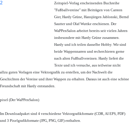
Zeitspiel-Verlag erscheinenden Buchreihe
"Fußballvereine" mit Beiträgen von Carsten
Gier, Hardy Grüne, Hansjürgen Jablonski, Bernd
Sautter und Olaf Wuttke erschienen. Der
WaPPenSalon arbeitet bereits seit vielen Jahren
insbesondere mit Hardy Grüne zusammen.
Hardy und ich teilen dasselbe Hobby. Wir sind
beide Wappennarren und recherchieren gerne
nach alten Fußballvereinen. Hardy liefert die
Texte und ich versuche, aus teilweise nicht
allzu guten Vorlagen eine Vektorgrafik zu erstellen, um der Nachwelt die
Geschichten der Vereine und ihrer Wappen zu erhalten. Daraus ist auch eine schöne
Freundschaft mit Hardy entstanden.
pixel (Der WaPPenSalon)
Im Downloadpaket sind 4 verschiedene Vektorgrafikformate (CDR, AI EPS, PDF)
und 3 Pixelgrafikformate (JPG, PNG, GIF) enthalten.