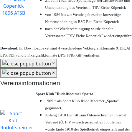
21. Juni 1921 neue Sportanlage, der „Eiche-Platz und
Umbenennung des Vereins in TSV Eiche Köpenick
von 1986 bis zur Wende gab es eine kurzzeitige
Namensänderung in BSG Bau Eiche Köpenick
nach der Wiedervereinigung wurde der alte
Vereinsname "TSV Eiche Köpenick" wieder eingeführt
Download:
Im Downloadpaket sind 4 verschiedene Vektorgrafikformate (CDR, AI
EPS, PDF) und 3 Pixelgrafikformate (JPG, PNG, GIF) enthalten.
×
×
Vereinsinformationen:
Sport Klub "Rudolfsheimer Sparta"
1909 = als Sport Klub Rudolfsheimer „Sparta“
gegründet;
Anfang 1910 Beitritt zum Österreichischen Fussball
Verband (Ö. F. V.) – nach personellen Problemen
wurde Ende 1910 der Spielbetrieb eingestellt und der