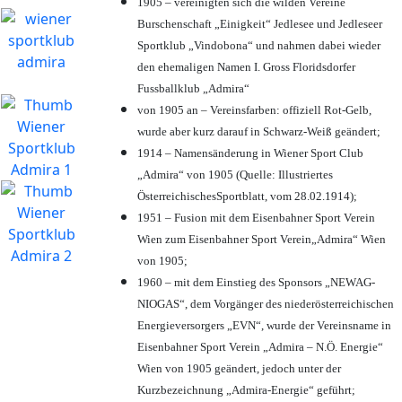
1905 – vereinigten sich die wilden Vereine
Burschenschaft „Einigkeit“ Jedlesee und Jedleseer
Sportklub „Vindobona“ und nahmen dabei wieder
den ehemaligen Namen I. Gross Floridsdorfer
Fussballklub „Admira“
von 1905 an – Vereinsfarben: offiziell Rot-Gelb,
wurde aber kurz darauf in Schwarz-Weiß geändert;
1914 – Namensänderung in Wiener Sport Club
„Admira“ von 1905 (Quelle: Illustriertes
ÖsterreichischesSportblatt, vom 28.02.1914);
1951 – Fusion mit dem Eisenbahner Sport Verein
Wien zum Eisenbahner Sport Verein„Admira“ Wien
von 1905;
1960 – mit dem Einstieg des Sponsors „NEWAG-
NIOGAS“, dem Vorgänger des niederösterreichischen
Energieversorgers „EVN“, wurde der Vereinsname in
Eisenbahner Sport Verein „Admira – N.Ö. Energie“
Wien von 1905 geändert, jedoch unter der
Kurzbezeichnung „Admira-Energie“ geführt;