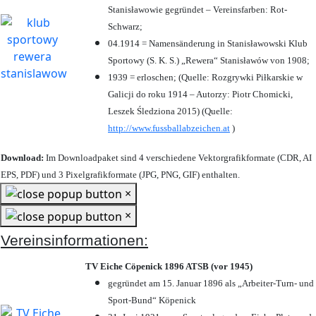
Stanisławowie gegründet – Vereinsfarben: Rot-
Schwarz;
04.1914 = Namensänderung in Stanisławowski Klub
Sportowy (S. K. S.) „Rewera“ Stanisławów von 1908;
1939 = erloschen; (Quelle: Rozgrywki Piłkarskie w
Galicji do roku 1914 – Autorzy: Piotr Chomicki,
Leszek Śledziona 2015) (Quelle:
http://www.fussballabzeichen.at
)
Download:
Im Downloadpaket sind 4 verschiedene Vektorgrafikformate (CDR, AI
EPS, PDF) und 3 Pixelgrafikformate (JPG, PNG, GIF) enthalten.
×
×
Vereinsinformationen:
TV Eiche Cöpenick 1896 ATSB (vor 1945)
gegründet am 15. Januar 1896 als „Arbeiter-Turn- und
Sport-Bund“ Köpenick