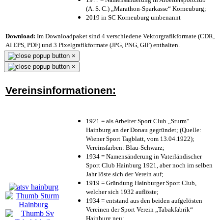
(A. S. C.) „Marathon-Sparkasse“ Korneuburg;
2019 in SC Korneuburg umbenannt
Download:
Im Downloadpaket sind 4 verschiedene Vektorgrafikformate (CDR,
AI EPS, PDF) und 3 Pixelgrafikformate (JPG, PNG, GIF) enthalten.
×
×
Vereinsinformationen:
1921 = als Arbeiter Sport Club „Sturm“
Hainburg an der Donau gegründet; (Quelle:
Wiener Sport Tagblatt, vom 13.04.1922);
Vereinsfarben: Blau-Schwarz;
1934 = Namensänderung in Vaterländischer
Sport Club Hainburg 1921, aber noch im selben
Jahr löste sich der Verein auf;
1919 = Gründung Hainburger Sport Club,
welcher sich 1932 auflöste;
1934 = entstand aus den beiden aufgelösten
Vereinen der Sport Verein „Tabakfabrik“
Hainburg neu;