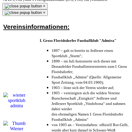
×
×
Vereinsinformationen:
I. Gross Floridsdorfer Fussballklub "Admira"
1897 – gab es bereits in Jedlesee einen
Sportklub „Sturm“;
1899 – im Juli fusionierte sich dieser mit
Donaufelder Fussballinteressierten zum I. Gross
Floridsdorfer
;
Fussballklub „Admira“ (Quelle: Allgemeine
Sport Zeitung, vom 04.03.1900);
1903 – löste sich der Verein wieder auf;
1905 – vereinigten sich die wilden Vereine
Burschenschaft „Einigkeit“ Jedlesee und
Jedleseer Sportklub „Vindobona“ und nahmen
dabei wieder
den ehemaligen Namen I. Gross Floridsdorfer
Fussballklub „Admira“
von 1905 an – Vereinsfarben: offiziell Rot-Gelb,
wurde aber kurz darauf in Schwarz-Weiß