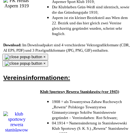
Asperner Sport Klub 1919
;
Die Klubfarben Grün-Weiß sind identisch, sowie
die das Gründungsjahr 1910
;
Aspern ist ein kleiner Bezirksteil aus Wien dem
22. Bezirk und das hier gleich zwei Vereine
gleichzeitig gegründet wurden, scheint sehr
fraglich.
Download:
Im Downloadpaket sind 4 verschiedene Vektorgrafikformate (CDR,
AI EPS, PDF) und 3 Pixelgrafikformate (JPG, PNG, GIF) enthalten.
×
×
Vereinsinformationen:
Klub Sportowy Rewera Stanisławów (vor 1945)
1908 = als Towarzystwa Zabaw Ruchowych
„Rewera“ Polskiego Towarzystwa
Gimnastycznego Sokółw Stanisławowie
gegründet – Vereinsfarben: Rot-Schwarz;
04.1914 = Namensänderung in Stanisławowski
Klub Sportowy (S. K. S.) „Rewera“ Stanisławów