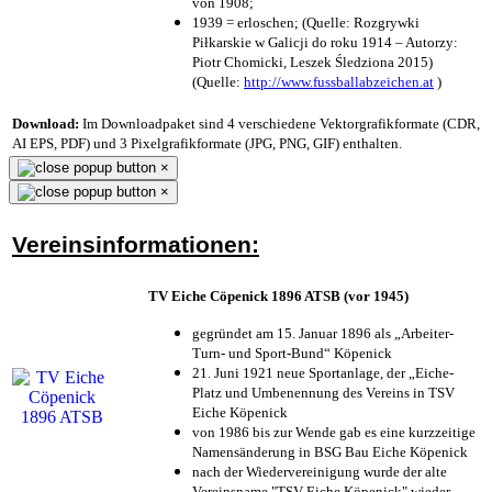
von 1908;
1939 = erloschen; (Quelle: Rozgrywki
Piłkarskie w Galicji do roku 1914 – Autorzy:
Piotr Chomicki, Leszek Śledziona 2015)
(Quelle:
http://www.fussballabzeichen.at
)
Download:
Im Downloadpaket sind 4 verschiedene Vektorgrafikformate (CDR,
AI EPS, PDF) und 3 Pixelgrafikformate (JPG, PNG, GIF) enthalten.
×
×
Vereinsinformationen:
TV Eiche Cöpenick 1896 ATSB (vor 1945)
gegründet am 15. Januar 1896 als „Arbeiter-
Turn- und Sport-Bund“ Köpenick
21. Juni 1921 neue Sportanlage, der „Eiche-
Platz und Umbenennung des Vereins in TSV
Eiche Köpenick
von 1986 bis zur Wende gab es eine kurzzeitige
Namensänderung in BSG Bau Eiche Köpenick
nach der Wiedervereinigung wurde der alte
Vereinsname "TSV Eiche Köpenick" wieder