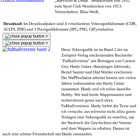
„Brevillier & Urban“ Neunkirchen von 1932
zum Sport Club Neunkirchen von 1913;
Vereinsfarben: Blau-Weiß;
Download:
Im Downloadpaket sind 4 verschiedene Vektorgrafikformate (CDR,
AI EPS, PDF) und 3 Pixelgrafikformate (JPG, PNG, GIF) enthalten.
×
×
Diese Vektorgrafik ist im Band 2 der im
Zeitspiel-Verlag erscheinenden Buchreihe
"Fußballvereine" mit Beiträgen von Carsten
Gier, Hardy Grüne, Hansjürgen Jablonski,
Bernd Sautter und Olaf Wuttke erschienen.
Der WaPPenSalon arbeitet bereits seit vielen
Jahren insbesondere mit Hardy Grüne
zusammen. Hardy und ich teilen dasselbe
Hobby. Wir sind beide Wappennarren und
recherchieren gerne nach alten
Fußballvereinen. Hardy liefert die Texte und
ich versuche, aus teilweise nicht allzu guten
Vorlagen eine Vektorgrafik zu erstellen, um
der Nachwelt die Geschichten der Vereine
und ihrer Wappen zu erhalten. Daraus ist
auch eine schöne Freundschaft mit Hardy entstanden.