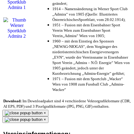
geändert;
1914 – Namensänderung in Wiener Sport Club
„Admira“ von 1905 (Quelle: Illustriertes
ÖsterreichischesSportblatt, vom 28.02.1914);
1951 – Fusion mit dem Eisenbahner Sport
Verein Wien zum Eisenbahner Sport
Verein„Admira“ Wien von 1905;
1960 – mit dem Einstieg des Sponsors
„NEWAG-NIOGAS“, dem Vorgänger des
niederösterreichischen Energieversorgers
„EVN“, wurde der Vereinsname in Eisenbahner
Sport Verein „Admira – N.Ö. Energie“ Wien von
1905 geändert, jedoch unter der
Kurzbezeichnung „Admira-Energie“ geführt;
1971 – Fusion mit dem Sportclub „Wacker“
Wien von 1908 zum Fussball Club „Admira-
Wacker“
Download:
Im Downloadpaket sind 4 verschiedene Vektorgrafikformate (CDR,
AI EPS, PDF) und 3 Pixelgrafikformate (JPG, PNG, GIF) enthalten.
×
×
Vereinsinformationen: