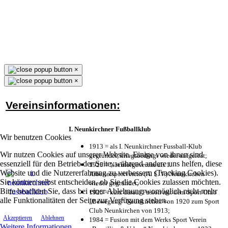
×
×
Vereinsinformationen:
I. Neunkirchner Fußballklub
Wir benutzen Cookies
1913 = als I. Neunkirchner Fussball-Klub
Wir nutzen Cookies auf unserer Website. Einige von ihnen sind
gegründet, kriegsbedingt wieder aufgelöst;
essenziell für den Betrieb der Seite, während andere uns helfen, diese
1925 = Nachfolgeverein als 1.
Website und die Nutzererfahrung zu verbessern (Tracking Cookies).
Arbeitersportverein (A. S. V.) Neunkirchen
Sie können selbst entscheiden, ob Sie die Cookies zulassen möchten.
wieder gegründet;
Bitte beachten Sie, dass bei einer Ablehnung womöglich nicht mehr
1925 = kurz darauf Fusion mit dem Sport Club
alle Funktionalitäten der Seite zur Verfügung stehen.
„Bewegung“ Neunkirchen von 1920 zum Sport
Club Neunkirchen von 1913;
Akzeptieren
Ablehnen
1984 = Fusion mit dem Werks Sport Verein
Weitere Informationen