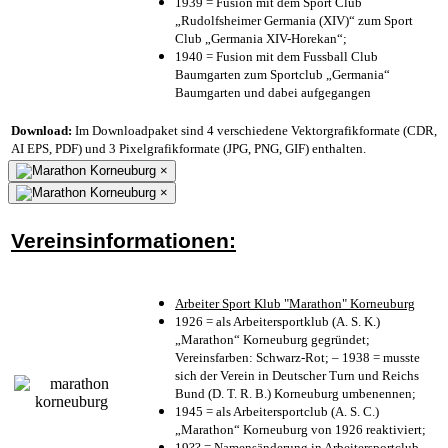
1939 = Fusion mit dem Sport Club
„Rudolfsheimer Germania (XIV)“ zum Sport
Club „Germania XIV-Horekan“;
1940 = Fusion mit dem Fussball Club
Baumgarten zum Sportclub „Germania“
Baumgarten und dabei aufgegangen
Download:
Im Downloadpaket sind 4 verschiedene Vektorgrafikformate (CDR,
AI EPS, PDF) und 3 Pixelgrafikformate (JPG, PNG, GIF) enthalten.
×
×
Vereinsinformationen:
Arbeiter Sport Klub "Marathon" Korneuburg
1926 = als Arbeitersportklub (A. S. K.)
„Marathon“ Korneuburg gegründet;
Vereinsfarben: Schwarz-Rot; – 1938 = musste
sich der Verein in Deutscher Turn und Reichs
Bund (D. T. R. B.) Korneuburg umbenennen;
1945 = als Arbeitersportclub (A. S. C.)
„Marathon“ Korneuburg von 1926 reaktiviert;
19?? = Namensänderung in Arbeitersportclub