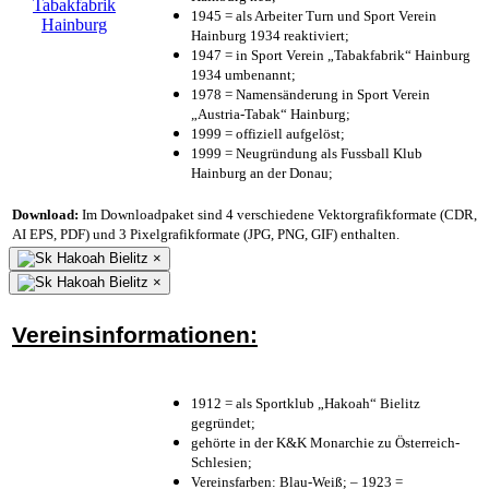
1945 = als Arbeiter Turn und Sport Verein
Hainburg 1934 reaktiviert;
1947 = in Sport Verein „Tabakfabrik“ Hainburg
1934 umbenannt;
1978 = Namensänderung in Sport Verein
„Austria-Tabak“ Hainburg;
1999 = offiziell aufgelöst;
1999 = Neugründung als Fussball Klub
Hainburg an der Donau;
Download:
Im Downloadpaket sind 4 verschiedene Vektorgrafikformate (CDR,
AI EPS, PDF) und 3 Pixelgrafikformate (JPG, PNG, GIF) enthalten.
×
×
Vereinsinformationen:
1912 = als Sportklub „Hakoah“ Bielitz
gegründet;
gehörte in der K&K Monarchie zu Österreich-
Schlesien;
Vereinsfarben: Blau-Weiß; – 1923 =