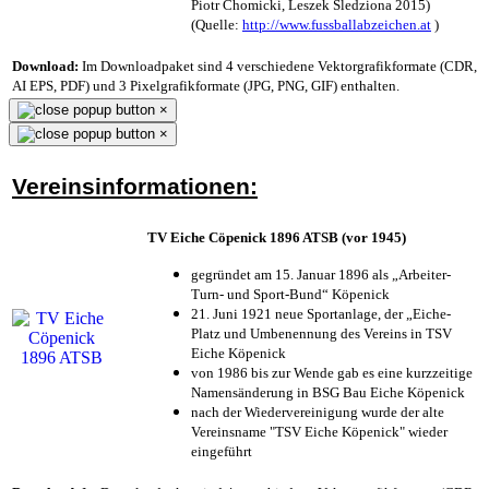
Piotr Chomicki, Leszek Śledziona 2015)
(Quelle:
http://www.fussballabzeichen.at
)
Download:
Im Downloadpaket sind 4 verschiedene Vektorgrafikformate (CDR,
AI EPS, PDF) und 3 Pixelgrafikformate (JPG, PNG, GIF) enthalten.
×
×
Vereinsinformationen:
TV Eiche Cöpenick 1896 ATSB (vor 1945)
gegründet am 15. Januar 1896 als „Arbeiter-
Turn- und Sport-Bund“ Köpenick
21. Juni 1921 neue Sportanlage, der „Eiche-
Platz und Umbenennung des Vereins in TSV
Eiche Köpenick
von 1986 bis zur Wende gab es eine kurzzeitige
Namensänderung in BSG Bau Eiche Köpenick
nach der Wiedervereinigung wurde der alte
Vereinsname "TSV Eiche Köpenick" wieder
eingeführt