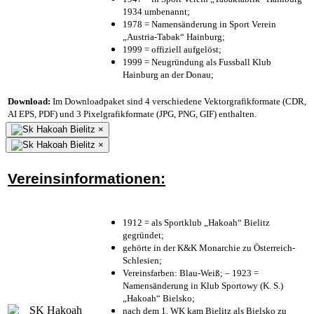
1934 umbenannt;
1978 = Namensänderung in Sport Verein
„Austria-Tabak“ Hainburg;
1999 = offiziell aufgelöst;
1999 = Neugründung als Fussball Klub
Hainburg an der Donau;
Download:
Im Downloadpaket sind 4 verschiedene Vektorgrafikformate (CDR,
AI EPS, PDF) und 3 Pixelgrafikformate (JPG, PNG, GIF) enthalten.
×
×
Vereinsinformationen:
1912 = als Sportklub „Hakoah“ Bielitz
gegründet;
gehörte in der K&K Monarchie zu Österreich-
Schlesien;
Vereinsfarben: Blau-Weiß; – 1923 =
Namensänderung in Klub Sportowy (K. S.)
„Hakoah“ Bielsko;
nach dem 1. WK kam Bielitz als Bielsko zu