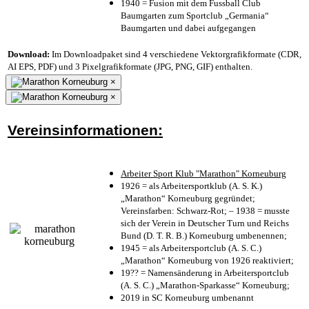
1940 = Fusion mit dem Fussball Club
Baumgarten zum Sportclub „Germania“
Baumgarten und dabei aufgegangen
Download:
Im Downloadpaket sind 4 verschiedene Vektorgrafikformate (CDR,
AI EPS, PDF) und 3 Pixelgrafikformate (JPG, PNG, GIF) enthalten.
×
×
Vereinsinformationen:
Arbeiter Sport Klub "Marathon" Korneuburg
1926 = als Arbeitersportklub (A. S. K.)
„Marathon“ Korneuburg gegründet;
Vereinsfarben: Schwarz-Rot; – 1938 = musste
sich der Verein in Deutscher Turn und Reichs
Bund (D. T. R. B.) Korneuburg umbenennen;
1945 = als Arbeitersportclub (A. S. C.)
„Marathon“ Korneuburg von 1926 reaktiviert;
19?? = Namensänderung in Arbeitersportclub
(A. S. C.) „Marathon-Sparkasse“ Korneuburg;
2019 in SC Korneuburg umbenannt