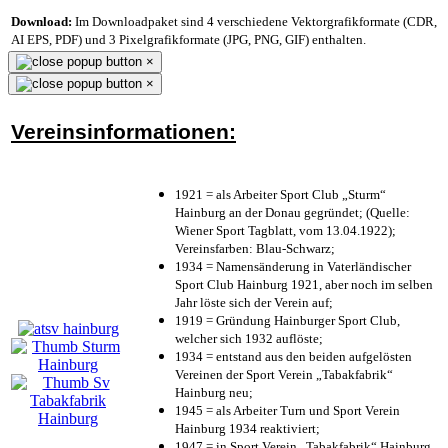
Download:
Im Downloadpaket sind 4 verschiedene Vektorgrafikformate (CDR,
AI EPS, PDF) und 3 Pixelgrafikformate (JPG, PNG, GIF) enthalten.
×
×
Vereinsinformationen:
1921 = als Arbeiter Sport Club „Sturm“
Hainburg an der Donau gegründet; (Quelle:
Wiener Sport Tagblatt, vom 13.04.1922);
Vereinsfarben: Blau-Schwarz;
1934 = Namensänderung in Vaterländischer
Sport Club Hainburg 1921, aber noch im selben
Jahr löste sich der Verein auf;
1919 = Gründung Hainburger Sport Club,
welcher sich 1932 auflöste;
1934 = entstand aus den beiden aufgelösten
Vereinen der Sport Verein „Tabakfabrik“
Hainburg neu;
1945 = als Arbeiter Turn und Sport Verein
Hainburg 1934 reaktiviert;
1947 = in Sport Verein „Tabakfabrik“ Hainburg