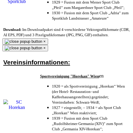
1929 = Fusion mit dem Wiener Sport Club
„Pfeil“ zum Margarethner Sport Club „Pfeil“;
1930 = Fusion mit dem Sport Club „Adria“ zum
Sportklub Landstrasser „Amateure“
Download:
Im Downloadpaket sind 4 verschiedene Vektorgrafikformate (CDR,
AI EPS, PDF) und 3 Pixelgrafikformate (JPG, PNG, GIF) enthalten.
×
×
Vereinsinformationen:
en
Sportvereinigung "Horekan" Wien
1920 = als Sportvereinigung „Horekan“ Wien
(der Hotel- Restauration- und
Kaffeehausangestellten) gegründet;
Vereinsfarben: Schwarz-Weiß;
1927 = eingestellt; – 1934 = als Sport Club
„Horekan“ Wien reaktiviert;
1939 = Fusion mit dem Sport Club
„Rudolfsheimer Germania (XIV)“ zum Sport
Club „Germania XIV-Horekan“;