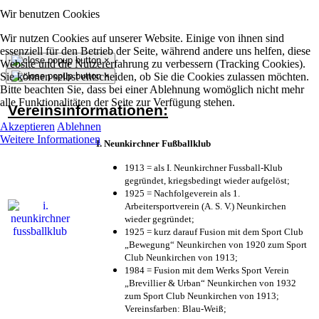
Wir benutzen Cookies
Wir nutzen Cookies auf unserer Website. Einige von ihnen sind
essenziell für den Betrieb der Seite, während andere uns helfen, diese
×
Website und die Nutzererfahrung zu verbessern (Tracking Cookies).
Sie können selbst entscheiden, ob Sie die Cookies zulassen möchten.
×
Bitte beachten Sie, dass bei einer Ablehnung womöglich nicht mehr
alle Funktionalitäten der Seite zur Verfügung stehen.
Vereinsinformationen:
Akzeptieren
Ablehnen
Weitere Informationen
I. Neunkirchner Fußballklub
1913 = als I. Neunkirchner Fussball-Klub
gegründet, kriegsbedingt wieder aufgelöst;
1925 = Nachfolgeverein als 1.
Arbeitersportverein (A. S. V.) Neunkirchen
wieder gegründet;
1925 = kurz darauf Fusion mit dem Sport Club
„Bewegung“ Neunkirchen von 1920 zum Sport
Club Neunkirchen von 1913;
1984 = Fusion mit dem Werks Sport Verein
„Brevillier & Urban“ Neunkirchen von 1932
zum Sport Club Neunkirchen von 1913;
Vereinsfarben: Blau-Weiß;