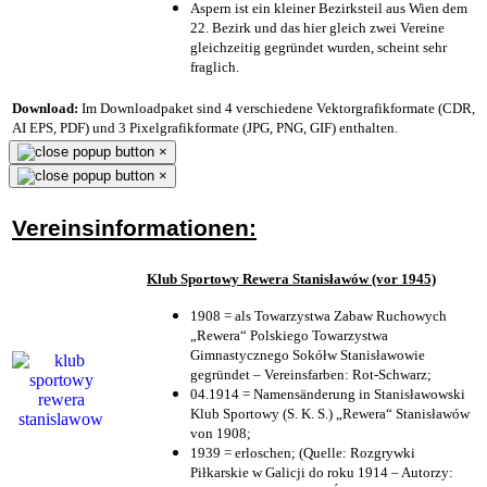
Aspern ist ein kleiner Bezirksteil aus Wien dem
22. Bezirk und das hier gleich zwei Vereine
gleichzeitig gegründet wurden, scheint sehr
fraglich.
Download:
Im Downloadpaket sind 4 verschiedene Vektorgrafikformate (CDR,
AI EPS, PDF) und 3 Pixelgrafikformate (JPG, PNG, GIF) enthalten.
×
×
Vereinsinformationen:
Klub Sportowy Rewera Stanisławów (vor 1945)
1908 = als Towarzystwa Zabaw Ruchowych
„Rewera“ Polskiego Towarzystwa
Gimnastycznego Sokółw Stanisławowie
gegründet – Vereinsfarben: Rot-Schwarz;
04.1914 = Namensänderung in Stanisławowski
Klub Sportowy (S. K. S.) „Rewera“ Stanisławów
von 1908;
1939 = erloschen; (Quelle: Rozgrywki
Piłkarskie w Galicji do roku 1914 – Autorzy: