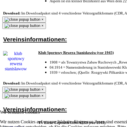
Aspern ist ein kleiner Bezirksteil aus Wien dem 22
Download:
Im Downloadpaket sind 4 verschiedene Vektorgrafikformate (CDR, AI 
×
×
Vereinsinformationen:
Klub Sportowy Rewera Stanisławów (vor 1945)
1908 = als Towarzystwa Zabaw Ruchowych „Rewer
04.1914 = Namensänderung in Stanisławowski Klu
1939 = erloschen; (Quelle: Rozgrywki Piłkarskie 
Download:
Im Downloadpaket sind 4 verschiedene Vektorgrafikformate (CDR, AI 
×
×
Vereinsinformationen:
Wir benutzen Cookies
Wir nutzen Cookies auf unserer Website. Einige von ihnen sind essenzi
TV Eiche Cöpenick 1896 ATSB (vor 1945)
können selbst entscheiden, ob Sie die Cookies zulassen möchten. Bitte