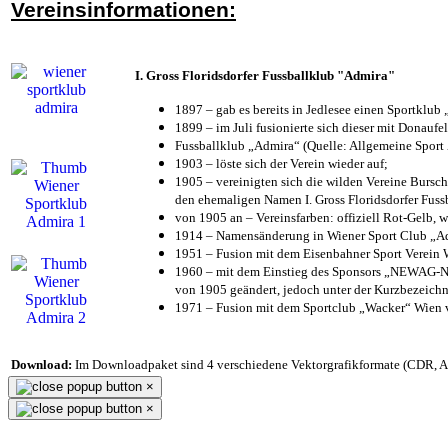
Vereinsinformationen:
I. Gross Floridsdorfer Fussballklub "Admira"
1897 – gab es bereits in Jedlesee einen Sportklub
1899 – im Juli fusionierte sich dieser mit Donaufel
Fussballklub „Admira“ (Quelle: Allgemeine Sport
1903 – löste sich der Verein wieder auf;
1905 – vereinigten sich die wilden Vereine Bursc
den ehemaligen Namen I. Gross Floridsdorfer Fus
von 1905 an – Vereinsfarben: offiziell Rot-Gelb, 
1914 – Namensänderung in Wiener Sport Club „Admi
1951 – Fusion mit dem Eisenbahner Sport Verein
1960 – mit dem Einstieg des Sponsors „NEWAG-NI
von 1905 geändert, jedoch unter der Kurzbezeich
1971 – Fusion mit dem Sportclub „Wacker“ Wien
Download:
Im Downloadpaket sind 4 verschiedene Vektorgrafikformate (CDR, AI 
×
×