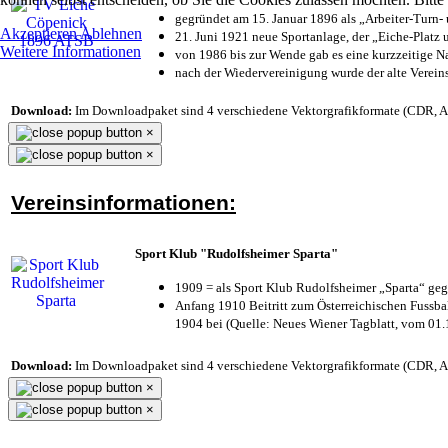
gegründet am 15. Januar 1896 als „Arbeiter-Turn
Akzeptieren
Ablehnen
21. Juni 1921 neue Sportanlage, der „Eiche-Plat
Weitere Informationen
von 1986 bis zur Wende gab es eine kurzzeitige
nach der Wiedervereinigung wurde der alte Verei
Download:
Im Downloadpaket sind 4 verschiedene Vektorgrafikformate (CDR, AI 
×
×
Vereinsinformationen:
Sport Klub "Rudolfsheimer Sparta"
1909 = als Sport Klub Rudolfsheimer „Sparta“ geg
Anfang 1910 Beitritt zum Österreichischen Fussbal
1904 bei (Quelle: Neues Wiener Tagblatt, vom 01
Download:
Im Downloadpaket sind 4 verschiedene Vektorgrafikformate (CDR, AI 
×
×