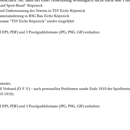
- und Sport-Bund“ Köpenick
z und Umbenennung des Vereins in TSV Eiche Köpenick
 Namensänderung in BSG Bau Eiche Köpenick
nsname "TSV Eiche Köpenick" wieder eingeführt
EPS, PDF) und 3 Pixelgrafikformate (JPG, PNG, GIF) enthalten.
ründet;
l Verband (Ö. F. V.) – nach personellen Problemen wurde Ende 1910 der Spielbetri
.10.1910)
EPS, PDF) und 3 Pixelgrafikformate (JPG, PNG, GIF) enthalten.