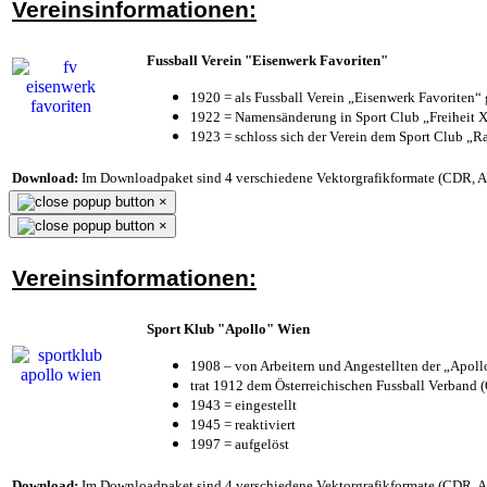
Vereinsinformationen:
Fussball Verein "Eisenwerk Favoriten"
1920 = als Fussball Verein „Eisenwerk Favoriten“
1922 = Namensänderung in Sport Club „Freiheit X
1923 = schloss sich der Verein dem Sport Club „Ra
Download:
Im Downloadpaket sind 4 verschiedene Vektorgrafikformate (CDR, AI 
×
×
Vereinsinformationen:
Sport Klub "Apollo" Wien
1908 – von Arbeitern und Angestellten der „Apol
trat 1912 dem Österreichischen Fussball Verband (Ö
1943 = eingestellt
1945 = reaktiviert
1997 = aufgelöst
Download:
Im Downloadpaket sind 4 verschiedene Vektorgrafikformate (CDR, AI 