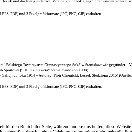
. Bezirk und das hier gleich zwei Vereine gleichzeitig gegründet wurden, scheint seh
EPS, PDF) und 3 Pixelgrafikformate (JPG, PNG, GIF) enthalten.
a“ Polskiego Towarzystwa Gimnastycznego Sokółw Stanisławowie gegründet – Ve
b Sportowy (S. K. S.) „Rewera“ Stanisławów von 1908;
w Galicji do roku 1914 – Autorzy: Piotr Chomicki, Leszek Śledziona 2015) (Quelle
EPS, PDF) und 3 Pixelgrafikformate (JPG, PNG, GIF) enthalten.
ell für den Betrieb der Seite, während andere uns helfen, diese Websit
 beachten Sie, dass bei einer Ablehnung womöglich nicht mehr alle Funk