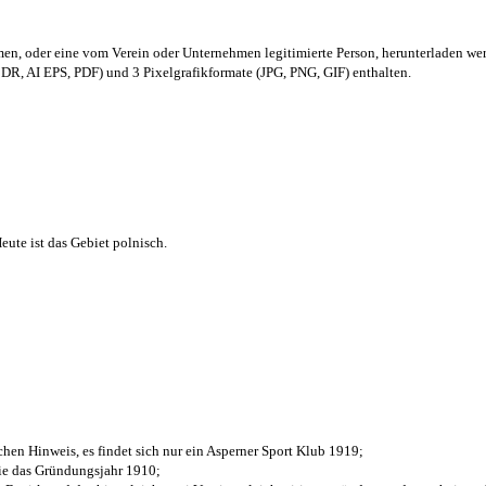
men,
oder eine vom Verein oder Unternehmen legitimierte Person,
herunterladen we
R, AI EPS, PDF) und 3 Pixelgrafikformate (JPG, PNG, GIF) enthalten.
ute ist das Gebiet polnisch.
chen Hinweis, es findet sich nur ein Asperner Sport Klub 1919
;
die das Gründungsjahr 1910
;