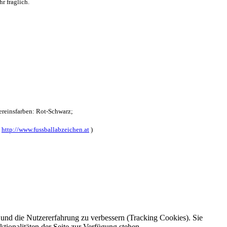
r fraglich.
reinsfarben: Rot-Schwarz;
:
http://www.fussballabzeichen.at
)
e und die Nutzererfahrung zu verbessern (Tracking Cookies). Sie
tionalitäten der Seite zur Verfügung stehen.