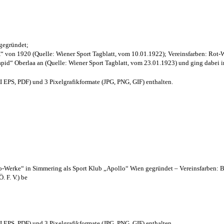
 gegründet;
“ von 1920 (Quelle: Wiener Sport Tagblatt, vom 10.01.1922); Vereinsfarben: Rot-
pid“ Oberlaa an (Quelle: Wiener Sport Tagblatt, vom 23.01.1923) und ging dabei i
EPS, PDF) und 3 Pixelgrafikformate (JPG, PNG, GIF) enthalten.
lo-Werke“ in Simmering als Sport Klub „Apollo“ Wien gegründet – Vereinsfarben: 
. F. V.) be
EPS, PDF) und 3 Pixelgrafikformate (JPG, PNG, GIF) enthalten.