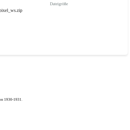
Dateigröße
ixel_ws.zip
von 1930-1931.