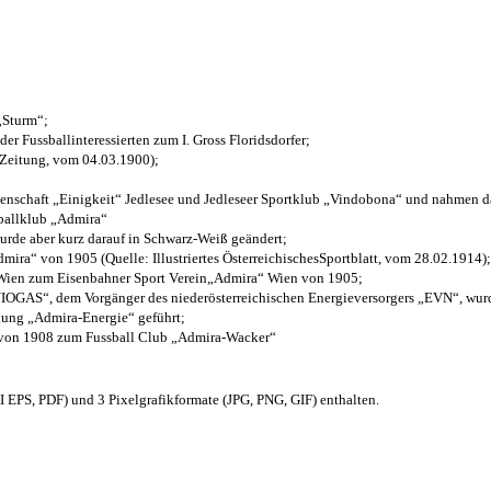
 „Sturm“;
der Fussballinteressierten zum I. Gross Floridsdorfer
;
 Zeitung, vom 04.03.1900);
henschaft „Einigkeit“ Jedlesee und Jedleseer Sportklub „Vindobona“ und nahmen d
sballklub „Admira“
wurde aber kurz darauf in Schwarz-Weiß geändert;
ra“ von 1905 (Quelle: Illustriertes ÖsterreichischesSportblatt, vom 28.02.1914);
 Wien zum Eisenbahner Sport Verein„Admira“ Wien von 1905;
OGAS“, dem Vorgänger des niederösterreichischen Energieversorgers „EVN“, wurde
nung „Admira-Energie“ geführt;
 von 1908 zum Fussball Club „Admira-Wacker“
EPS, PDF) und 3 Pixelgrafikformate (JPG, PNG, GIF) enthalten.