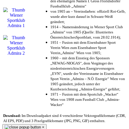
den ehemaligen Namen I. Gross Floridsdorfer
Fussballklub „Admira“
von 1905 an – Vereinsfarben: offiziell Rot-Gelb,
wurde aber kurz darauf in Schwarz-Weiß
geändert;
1914 – Namensänderung in Wiener Sport Club
„Admira“ von 1905 (Quelle: Illustriertes
ÖsterreichischesSportblatt, vom 28.02.1914);
1951 – Fusion mit dem Eisenbahner Sport
Verein Wien zum Eisenbahner Sport
Verein„Admira“ Wien von 1905;
1960 – mit dem Einstieg des Sponsors
„NEWAG-NIOGAS“, dem Vorgänger des
niederösterreichischen Energieversorgers
„EVN“, wurde der Vereinsname in Eisenbahner
Sport Verein „Admira – N.Ö. Energie“ Wien von
1905 geändert, jedoch unter der
Kurzbezeichnung „Admira-Energie“ geführt;
1971 – Fusion mit dem Sportclub „Wacker“
Wien von 1908 zum Fussball Club „Admira-
Wacker“
Download:
Im Downloadpaket sind 4 verschiedene Vektorgrafikformate (CDR,
AI EPS, PDF) und 3 Pixelgrafikformate (JPG, PNG, GIF) enthalten.
×