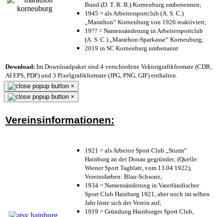
Bund (D. T. R. B.) Korneuburg umbenennen;
1945 = als Arbeitersportclub (A. S. C.)
„Marathon“ Korneuburg von 1926 reaktiviert;
19?? = Namensänderung in Arbeitersportclub
(A. S. C.) „Marathon-Sparkasse“ Korneuburg;
2019 in SC Korneuburg umbenannt
Download:
Im Downloadpaket sind 4 verschiedene Vektorgrafikformate (CDR,
AI EPS, PDF) und 3 Pixelgrafikformate (JPG, PNG, GIF) enthalten.
×
×
Vereinsinformationen:
1921 = als Arbeiter Sport Club „Sturm“
Hainburg an der Donau gegründet; (Quelle:
Wiener Sport Tagblatt, vom 13.04.1922);
Vereinsfarben: Blau-Schwarz;
1934 = Namensänderung in Vaterländischer
Sport Club Hainburg 1921, aber noch im selben
Jahr löste sich der Verein auf;
1919 = Gründung Hainburger Sport Club,