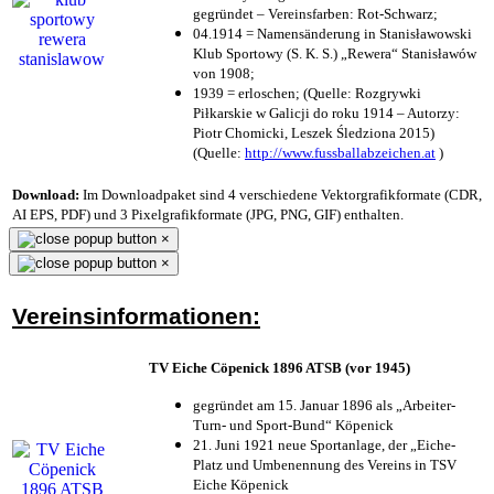
gegründet – Vereinsfarben: Rot-Schwarz;
04.1914 = Namensänderung in Stanisławowski
Klub Sportowy (S. K. S.) „Rewera“ Stanisławów
von 1908;
1939 = erloschen; (Quelle: Rozgrywki
Piłkarskie w Galicji do roku 1914 – Autorzy:
Piotr Chomicki, Leszek Śledziona 2015)
(Quelle:
http://www.fussballabzeichen.at
)
Download:
Im Downloadpaket sind 4 verschiedene Vektorgrafikformate (CDR,
AI EPS, PDF) und 3 Pixelgrafikformate (JPG, PNG, GIF) enthalten.
×
×
Vereinsinformationen:
TV Eiche Cöpenick 1896 ATSB (vor 1945)
gegründet am 15. Januar 1896 als „Arbeiter-
Turn- und Sport-Bund“ Köpenick
21. Juni 1921 neue Sportanlage, der „Eiche-
Platz und Umbenennung des Vereins in TSV
Eiche Köpenick