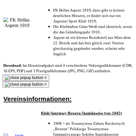
FK Hellas Aspern 1919, dazu gibt es keinen
deutlichen Hinweis, es findet sich nur ein
Asperner Sport Klub 1919
;
Die Klubfarben Grün-Weiß sind identisch, sowie
die das Gründungsjahr 1910
;
Aspern ist ein kleiner Bezirksteil aus Wien dem
22. Bezirk und das hier gleich zwei Vereine
gleichzeitig gegründet wurden, scheint sehr
fraglich.
Download:
Im Downloadpaket sind 4 verschiedene Vektorgrafikformate (CDR,
AI EPS, PDF) und 3 Pixelgrafikformate (JPG, PNG, GIF) enthalten.
×
×
Vereinsinformationen:
Klub Sportowy Rewera Stanisławów (vor 1945)
1908 = als Towarzystwa Zabaw Ruchowych
„Rewera“ Polskiego Towarzystwa
Gimnastycznego Sokółw Stanisławowie