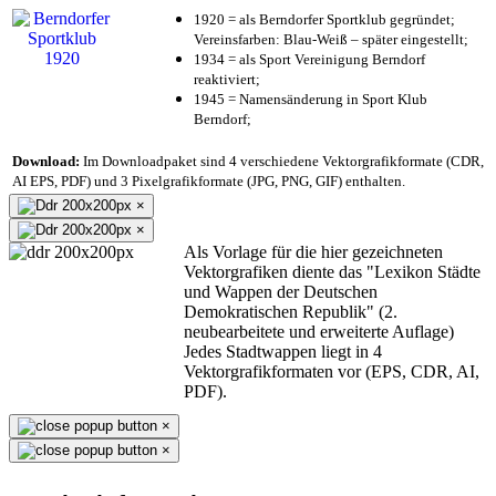
1920 = als Berndorfer Sportklub gegründet;
Vereinsfarben: Blau-Weiß – später eingestellt;
1934 = als Sport Vereinigung Berndorf
reaktiviert;
1945 = Namensänderung in Sport Klub
Berndorf;
Download:
Im Downloadpaket sind 4 verschiedene Vektorgrafikformate (CDR,
AI EPS, PDF) und 3 Pixelgrafikformate (JPG, PNG, GIF) enthalten.
×
×
Als Vorlage für die hier gezeichneten
Vektorgrafiken diente das "Lexikon Städte
und Wappen der Deutschen
Demokratischen Republik" (2.
neubearbeitete und erweiterte Auflage)
Jedes Stadtwappen liegt in 4
Vektorgrafikformaten vor (EPS, CDR, AI,
PDF).
×
×