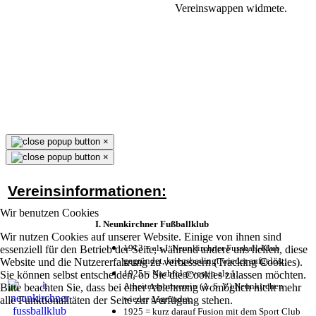
Vereinswappen widmete.
×
×
Vereinsinformationen:
Wir benutzen Cookies
I. Neunkirchner Fußballklub
Wir nutzen Cookies auf unserer Website. Einige von ihnen sind
1913 = als I. Neunkirchner Fussball-Klub
essenziell für den Betrieb der Seite, während andere uns helfen, diese
gegründet, kriegsbedingt wieder aufgelöst;
Website und die Nutzererfahrung zu verbessern (Tracking Cookies).
1925 = Nachfolgeverein als 1.
Sie können selbst entscheiden, ob Sie die Cookies zulassen möchten.
Arbeitersportverein (A. S. V.) Neunkirchen
Bitte beachten Sie, dass bei einer Ablehnung womöglich nicht mehr
wieder gegründet;
alle Funktionalitäten der Seite zur Verfügung stehen.
1925 = kurz darauf Fusion mit dem Sport Club