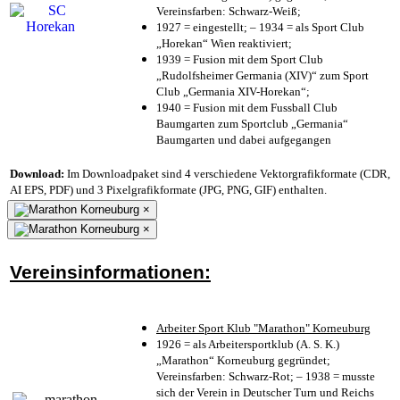
Vereinsfarben: Schwarz-Weiß;
1927 = eingestellt; – 1934 = als Sport Club
„Horekan“ Wien reaktiviert;
1939 = Fusion mit dem Sport Club
„Rudolfsheimer Germania (XIV)“ zum Sport
Club „Germania XIV-Horekan“;
1940 = Fusion mit dem Fussball Club
Baumgarten zum Sportclub „Germania“
Baumgarten und dabei aufgegangen
Download:
Im Downloadpaket sind 4 verschiedene Vektorgrafikformate (CDR,
AI EPS, PDF) und 3 Pixelgrafikformate (JPG, PNG, GIF) enthalten.
×
×
Vereinsinformationen:
Arbeiter Sport Klub "Marathon" Korneuburg
1926 = als Arbeitersportklub (A. S. K.)
„Marathon“ Korneuburg gegründet;
Vereinsfarben: Schwarz-Rot; – 1938 = musste
sich der Verein in Deutscher Turn und Reichs