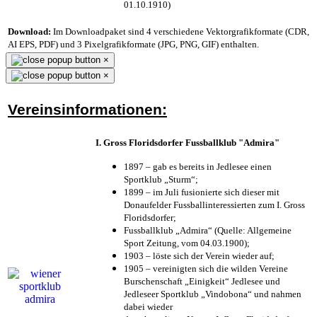
01.10.1910)
Download:
Im Downloadpaket sind 4 verschiedene Vektorgrafikformate (CDR,
AI EPS, PDF) und 3 Pixelgrafikformate (JPG, PNG, GIF) enthalten.
×
×
Vereinsinformationen:
I. Gross Floridsdorfer Fussballklub "Admira"
1897 – gab es bereits in Jedlesee einen
Sportklub „Sturm“;
1899 – im Juli fusionierte sich dieser mit
Donaufelder Fussballinteressierten zum I. Gross
Floridsdorfer
;
Fussballklub „Admira“ (Quelle: Allgemeine
Sport Zeitung, vom 04.03.1900);
1903 – löste sich der Verein wieder auf;
1905 – vereinigten sich die wilden Vereine
Burschenschaft „Einigkeit“ Jedlesee und
Jedleseer Sportklub „Vindobona“ und nahmen
dabei wieder