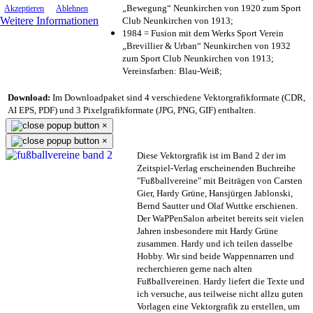
„Bewegung“ Neunkirchen von 1920 zum Sport
Akzeptieren
Ablehnen
Weitere Informationen
Club Neunkirchen von 1913;
1984 = Fusion mit dem Werks Sport Verein
„Brevillier & Urban“ Neunkirchen von 1932
zum Sport Club Neunkirchen von 1913;
Vereinsfarben: Blau-Weiß;
Download:
Im Downloadpaket sind 4 verschiedene Vektorgrafikformate (CDR,
AI EPS, PDF) und 3 Pixelgrafikformate (JPG, PNG, GIF) enthalten.
×
×
Diese Vektorgrafik ist im Band 2 der im
Zeitspiel-Verlag erscheinenden Buchreihe
"Fußballvereine" mit Beiträgen von Carsten
Gier, Hardy Grüne, Hansjürgen Jablonski,
Bernd Sautter und Olaf Wuttke erschienen.
Der WaPPenSalon arbeitet bereits seit vielen
Jahren insbesondere mit Hardy Grüne
zusammen. Hardy und ich teilen dasselbe
Hobby. Wir sind beide Wappennarren und
recherchieren gerne nach alten
Fußballvereinen. Hardy liefert die Texte und
ich versuche, aus teilweise nicht allzu guten
Vorlagen eine Vektorgrafik zu erstellen, um