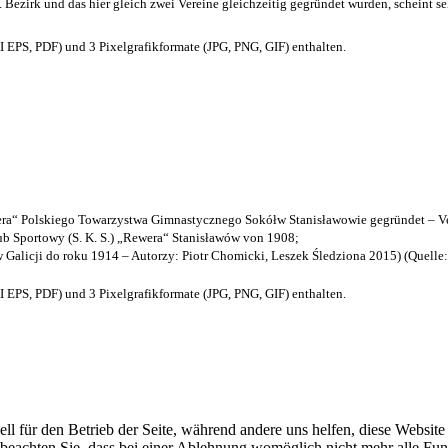
. Bezirk und das hier gleich zwei Vereine gleichzeitig gegründet wurden, scheint seh
EPS, PDF) und 3 Pixelgrafikformate (JPG, PNG, GIF) enthalten.
a“ Polskiego Towarzystwa Gimnastycznego Sokółw Stanisławowie gegründet – Ve
b Sportowy (S. K. S.) „Rewera“ Stanisławów von 1908;
w Galicji do roku 1914 – Autorzy: Piotr Chomicki, Leszek Śledziona 2015) (Quelle
EPS, PDF) und 3 Pixelgrafikformate (JPG, PNG, GIF) enthalten.
ell für den Betrieb der Seite, während andere uns helfen, diese Websit
 beachten Sie, dass bei einer Ablehnung womöglich nicht mehr alle Funk