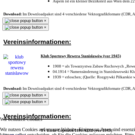
Aspern ist ein kleiner Bezirksteil aus Wien dem 22
Download:
Im Downloadpaket sind 4 verschiedene Vektorgrafikformate (CDR, AI 
×
×
Vereinsinformationen:
Klub Sportowy Rewera Stanisławów (vor 1945)
1908 = als Towarzystwa Zabaw Ruchowych „Rewer
04.1914 = Namensänderung in Stanisławowski Klu
1939 = erloschen; (Quelle: Rozgrywki Piłkarskie 
Download:
Im Downloadpaket sind 4 verschiedene Vektorgrafikformate (CDR, AI 
×
×
Vereinsinformationen:
Wir benutzen Cookies
Wir nutzen Cookies auf unserer Website. Einige von ihnen sind essenzi
TV Eiche Cöpenick 1896 ATSB (vor 1945)
können selbst entscheiden, ob Sie die Cookies zulassen möchten. Bitte