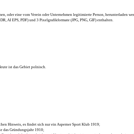
men,
oder eine vom Verein oder Unternehmen legitimierte Person,
herunterladen we
R, AI EPS, PDF) und 3 Pixelgrafikformate (JPG, PNG, GIF) enthalten.
ute ist das Gebiet polnisch.
chen Hinweis, es findet sich nur ein Asperner Sport Klub 1919
;
die das Gründungsjahr 1910
;