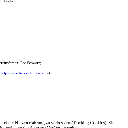
r fraglich.
reinsfarben: Rot-Schwarz;
:
http://www.fussballabzeichen.at
)
e und die Nutzererfahrung zu verbessern (Tracking Cookies). Sie
tionalitäten der Seite zur Verfügung stehen.