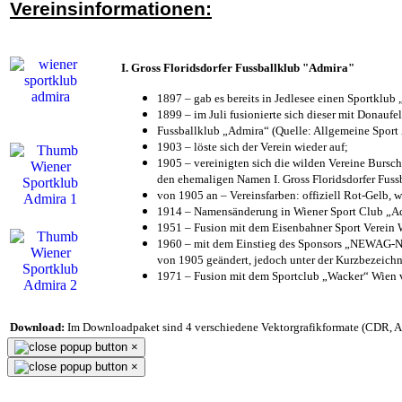
Vereinsinformationen:
I. Gross Floridsdorfer Fussballklub "Admira"
1897 – gab es bereits in Jedlesee einen Sportklub
1899 – im Juli fusionierte sich dieser mit Donaufel
Fussballklub „Admira“ (Quelle: Allgemeine Sport
1903 – löste sich der Verein wieder auf;
1905 – vereinigten sich die wilden Vereine Bursc
den ehemaligen Namen I. Gross Floridsdorfer Fus
von 1905 an – Vereinsfarben: offiziell Rot-Gelb, 
1914 – Namensänderung in Wiener Sport Club „Admi
1951 – Fusion mit dem Eisenbahner Sport Verein
1960 – mit dem Einstieg des Sponsors „NEWAG-NI
von 1905 geändert, jedoch unter der Kurzbezeich
1971 – Fusion mit dem Sportclub „Wacker“ Wien
Download:
Im Downloadpaket sind 4 verschiedene Vektorgrafikformate (CDR, AI 
×
×