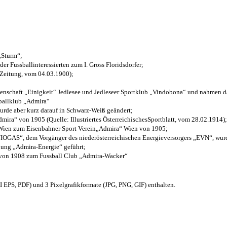
 „Sturm“;
der Fussballinteressierten zum I. Gross Floridsdorfer
;
 Zeitung, vom 04.03.1900);
henschaft „Einigkeit“ Jedlesee und Jedleseer Sportklub „Vindobona“ und nahmen d
sballklub „Admira“
wurde aber kurz darauf in Schwarz-Weiß geändert;
ra“ von 1905 (Quelle: Illustriertes ÖsterreichischesSportblatt, vom 28.02.1914);
 Wien zum Eisenbahner Sport Verein„Admira“ Wien von 1905;
OGAS“, dem Vorgänger des niederösterreichischen Energieversorgers „EVN“, wurde
nung „Admira-Energie“ geführt;
 von 1908 zum Fussball Club „Admira-Wacker“
EPS, PDF) und 3 Pixelgrafikformate (JPG, PNG, GIF) enthalten.