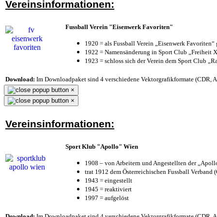
Vereinsinformationen:
Fussball Verein "Eisenwerk Favoriten"
1920 = als Fussball Verein „Eisenwerk Favoriten“
1922 = Namensänderung in Sport Club „Freiheit X
1923 = schloss sich der Verein dem Sport Club „Ra
Download:
Im Downloadpaket sind 4 verschiedene Vektorgrafikformate (CDR, AI 
×
×
Vereinsinformationen:
Sport Klub "Apollo" Wien
1908 – von Arbeitern und Angestellten der „Apol
trat 1912 dem Österreichischen Fussball Verband (Ö
1943 = eingestellt
1945 = reaktiviert
1997 = aufgelöst
Download:
Im Downloadpaket sind 4 verschiedene Vektorgrafikformate (CDR, AI 