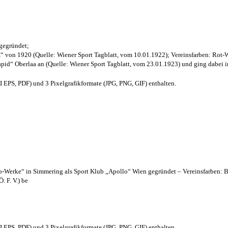
 gegründet;
“ von 1920 (Quelle: Wiener Sport Tagblatt, vom 10.01.1922); Vereinsfarben: Rot-
pid“ Oberlaa an (Quelle: Wiener Sport Tagblatt, vom 23.01.1923) und ging dabei i
EPS, PDF) und 3 Pixelgrafikformate (JPG, PNG, GIF) enthalten.
lo-Werke“ in Simmering als Sport Klub „Apollo“ Wien gegründet – Vereinsfarben: 
. F. V.) be
EPS, PDF) und 3 Pixelgrafikformate (JPG, PNG, GIF) enthalten.