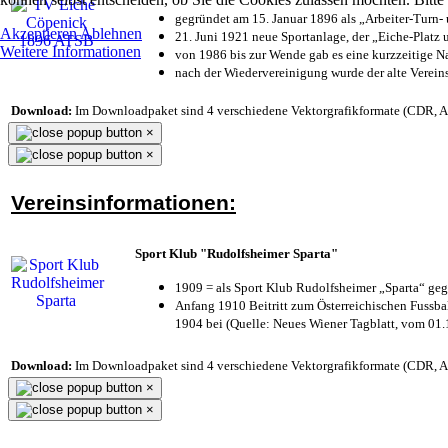
gegründet am 15. Januar 1896 als „Arbeiter-Turn
Akzeptieren
Ablehnen
21. Juni 1921 neue Sportanlage, der „Eiche-Plat
Weitere Informationen
von 1986 bis zur Wende gab es eine kurzzeitige
nach der Wiedervereinigung wurde der alte Verei
Download:
Im Downloadpaket sind 4 verschiedene Vektorgrafikformate (CDR, AI 
×
×
Vereinsinformationen:
Sport Klub "Rudolfsheimer Sparta"
1909 = als Sport Klub Rudolfsheimer „Sparta“ geg
Anfang 1910 Beitritt zum Österreichischen Fussbal
1904 bei (Quelle: Neues Wiener Tagblatt, vom 01
Download:
Im Downloadpaket sind 4 verschiedene Vektorgrafikformate (CDR, AI 
×
×