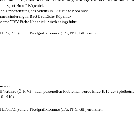
- und Sport-Bund“ Köpenick
z und Umbenennung des Vereins in TSV Eiche Köpenick
 Namensänderung in BSG Bau Eiche Köpenick
nsname "TSV Eiche Köpenick" wieder eingeführt
EPS, PDF) und 3 Pixelgrafikformate (JPG, PNG, GIF) enthalten.
ründet;
l Verband (Ö. F. V.) – nach personellen Problemen wurde Ende 1910 der Spielbetri
.10.1910)
EPS, PDF) und 3 Pixelgrafikformate (JPG, PNG, GIF) enthalten.