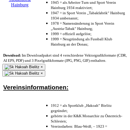
1945 = als Arbeiter Turn und Sport Verein
Hainburg 1934 reaktiviert;
1947 = in Sport Verein „Tabakfabrik“ Hainburg
1934 umbenannt;
1978 = Namensänderung in Sport Verein
„Austria-Tabak“ Hainburg;
1999 = offiziell aufgelöst;
1999 = Neugründung als Fussball Klub
Hainburg an der Donau;
Download:
Im Downloadpaket sind 4 verschiedene Vektorgrafikformate (CDR,
AI EPS, PDF) und 3 Pixelgrafikformate (JPG, PNG, GIF) enthalten.
×
×
Vereinsinformationen:
1912 = als Sportklub „Hakoah“ Bielitz
gegründet;
gehörte in der K&K Monarchie zu Österreich-
Schlesien;
Vereinsfarben: Blau-Weiß; – 1923 =