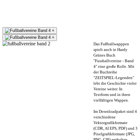
×
×
Das Fußballwapppen
spielt auch in Hardy
Grünes Buch
"Fussballvereine - Band
4" eine große Rolle. Mit
der Buchreihe
"ZEITSPIEL-Legenden"
lebt die Geschichte vieler
Vereine weiter. In
Textform und in ihren
vielfältigen Wappen.
Im Downloadpaket sind 4
verschiedene
Vektorgrafikformate
(CDR, AI EPS, PDF) und 3
Pixelgrafikformate (JPG,
PNG, GIF) enthalten.