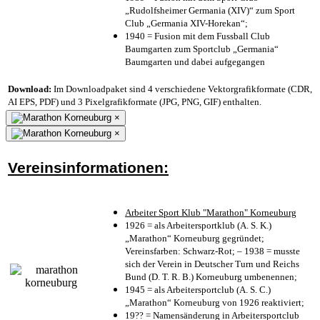
„Rudolfsheimer Germania (XIV)“ zum Sport
Club „Germania XIV-Horekan“;
1940 = Fusion mit dem Fussball Club
Baumgarten zum Sportclub „Germania“
Baumgarten und dabei aufgegangen
Download:
Im Downloadpaket sind 4 verschiedene Vektorgrafikformate (CDR,
AI EPS, PDF) und 3 Pixelgrafikformate (JPG, PNG, GIF) enthalten.
×
×
Vereinsinformationen:
Arbeiter Sport Klub "Marathon" Korneuburg
1926 = als Arbeitersportklub (A. S. K.)
„Marathon“ Korneuburg gegründet;
Vereinsfarben: Schwarz-Rot; – 1938 = musste
sich der Verein in Deutscher Turn und Reichs
Bund (D. T. R. B.) Korneuburg umbenennen;
1945 = als Arbeitersportclub (A. S. C.)
„Marathon“ Korneuburg von 1926 reaktiviert;
19?? = Namensänderung in Arbeitersportclub