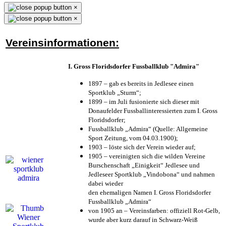
×
×
Vereinsinformationen:
I. Gross Floridsdorfer Fussballklub "Admira"
1897 – gab es bereits in Jedlesee einen
Sportklub „Sturm“;
1899 – im Juli fusionierte sich dieser mit
Donaufelder Fussballinteressierten zum I. Gross
Floridsdorfer
;
Fussballklub „Admira“ (Quelle: Allgemeine
Sport Zeitung, vom 04.03.1900);
1903 – löste sich der Verein wieder auf;
1905 – vereinigten sich die wilden Vereine
Burschenschaft „Einigkeit“ Jedlesee und
Jedleseer Sportklub „Vindobona“ und nahmen
dabei wieder
den ehemaligen Namen I. Gross Floridsdorfer
Fussballklub „Admira“
von 1905 an – Vereinsfarben: offiziell Rot-Gelb,
wurde aber kurz darauf in Schwarz-Weiß