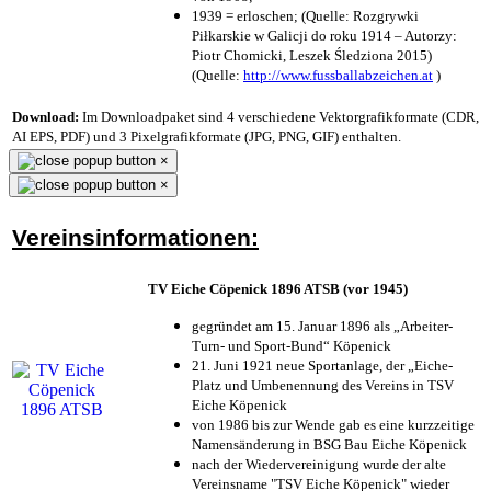
1939 = erloschen; (Quelle: Rozgrywki
Piłkarskie w Galicji do roku 1914 – Autorzy:
Piotr Chomicki, Leszek Śledziona 2015)
(Quelle:
http://www.fussballabzeichen.at
)
Download:
Im Downloadpaket sind 4 verschiedene Vektorgrafikformate (CDR,
AI EPS, PDF) und 3 Pixelgrafikformate (JPG, PNG, GIF) enthalten.
×
×
Vereinsinformationen:
TV Eiche Cöpenick 1896 ATSB (vor 1945)
gegründet am 15. Januar 1896 als „Arbeiter-
Turn- und Sport-Bund“ Köpenick
21. Juni 1921 neue Sportanlage, der „Eiche-
Platz und Umbenennung des Vereins in TSV
Eiche Köpenick
von 1986 bis zur Wende gab es eine kurzzeitige
Namensänderung in BSG Bau Eiche Köpenick
nach der Wiedervereinigung wurde der alte
Vereinsname "TSV Eiche Köpenick" wieder