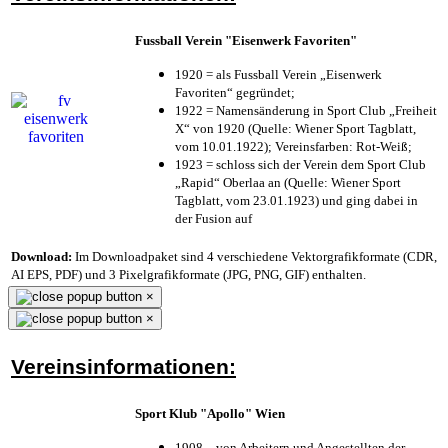
Fussball Verein "Eisenwerk Favoriten"
1920 = als Fussball Verein „Eisenwerk
Favoriten“ gegründet;
1922 = Namensänderung in Sport Club „Freiheit
X“ von 1920 (Quelle: Wiener Sport Tagblatt,
vom 10.01.1922); Vereinsfarben: Rot-Weiß;
1923 = schloss sich der Verein dem Sport Club
„Rapid“ Oberlaa an (Quelle: Wiener Sport
Tagblatt, vom 23.01.1923) und ging dabei in
der Fusion auf
Download:
Im Downloadpaket sind 4 verschiedene Vektorgrafikformate (CDR,
AI EPS, PDF) und 3 Pixelgrafikformate (JPG, PNG, GIF) enthalten.
×
×
Vereinsinformationen:
Sport Klub "Apollo" Wien
1908 – von Arbeitern und Angestellten der