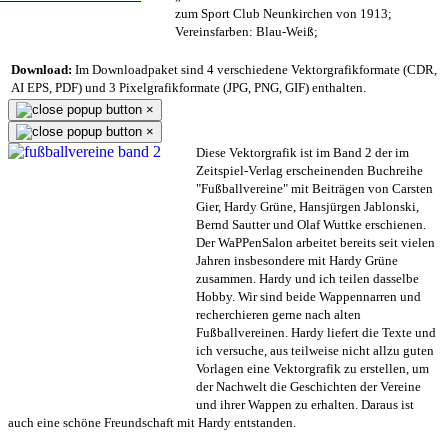
zum Sport Club Neunkirchen von 1913;
Vereinsfarben: Blau-Weiß;
Download:
Im Downloadpaket sind 4 verschiedene Vektorgrafikformate (CDR,
AI EPS, PDF) und 3 Pixelgrafikformate (JPG, PNG, GIF) enthalten.
×
×
Diese Vektorgrafik ist im Band 2 der im
Zeitspiel-Verlag erscheinenden Buchreihe
"Fußballvereine" mit Beiträgen von Carsten
Gier, Hardy Grüne, Hansjürgen Jablonski,
Bernd Sautter und Olaf Wuttke erschienen.
Der WaPPenSalon arbeitet bereits seit vielen
Jahren insbesondere mit Hardy Grüne
zusammen. Hardy und ich teilen dasselbe
Hobby. Wir sind beide Wappennarren und
recherchieren gerne nach alten
Fußballvereinen. Hardy liefert die Texte und
ich versuche, aus teilweise nicht allzu guten
Vorlagen eine Vektorgrafik zu erstellen, um
der Nachwelt die Geschichten der Vereine
und ihrer Wappen zu erhalten. Daraus ist
auch eine schöne Freundschaft mit Hardy entstanden.