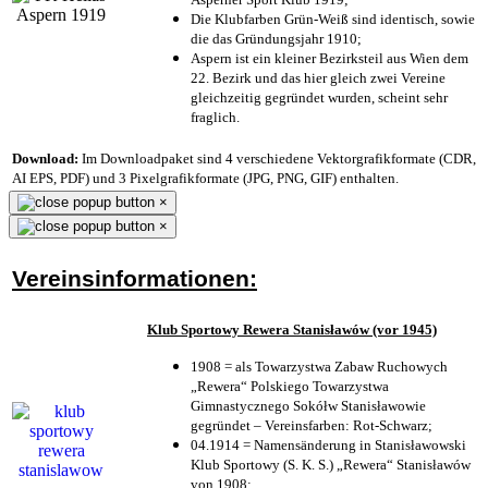
Die Klubfarben Grün-Weiß sind identisch, sowie
die das Gründungsjahr 1910
;
Aspern ist ein kleiner Bezirksteil aus Wien dem
22. Bezirk und das hier gleich zwei Vereine
gleichzeitig gegründet wurden, scheint sehr
fraglich.
Download:
Im Downloadpaket sind 4 verschiedene Vektorgrafikformate (CDR,
AI EPS, PDF) und 3 Pixelgrafikformate (JPG, PNG, GIF) enthalten.
×
×
Vereinsinformationen:
Klub Sportowy Rewera Stanisławów (vor 1945)
1908 = als Towarzystwa Zabaw Ruchowych
„Rewera“ Polskiego Towarzystwa
Gimnastycznego Sokółw Stanisławowie
gegründet – Vereinsfarben: Rot-Schwarz;
04.1914 = Namensänderung in Stanisławowski
Klub Sportowy (S. K. S.) „Rewera“ Stanisławów
von 1908;