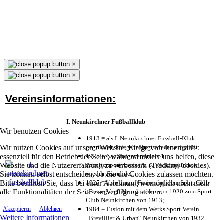
×
×
Vereinsinformationen:
I. Neunkirchner Fußballklub
Wir benutzen Cookies
1913 = als I. Neunkirchner Fussball-Klub
Wir nutzen Cookies auf unserer Website. Einige von ihnen sind
gegründet, kriegsbedingt wieder aufgelöst;
essenziell für den Betrieb der Seite, während andere uns helfen, diese
1925 = Nachfolgeverein als 1.
Website und die Nutzererfahrung zu verbessern (Tracking Cookies).
Arbeitersportverein (A. S. V.) Neunkirchen
Sie können selbst entscheiden, ob Sie die Cookies zulassen möchten.
wieder gegründet;
Bitte beachten Sie, dass bei einer Ablehnung womöglich nicht mehr
1925 = kurz darauf Fusion mit dem Sport Club
alle Funktionalitäten der Seite zur Verfügung stehen.
„Bewegung“ Neunkirchen von 1920 zum Sport
Club Neunkirchen von 1913;
1984 = Fusion mit dem Werks Sport Verein
Akzeptieren
Ablehnen
Weitere Informationen
„Brevillier & Urban“ Neunkirchen von 1932