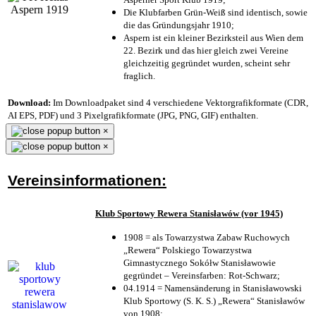
Die Klubfarben Grün-Weiß sind identisch, sowie
die das Gründungsjahr 1910
;
Aspern ist ein kleiner Bezirksteil aus Wien dem
22. Bezirk und das hier gleich zwei Vereine
gleichzeitig gegründet wurden, scheint sehr
fraglich.
Download:
Im Downloadpaket sind 4 verschiedene Vektorgrafikformate (CDR,
AI EPS, PDF) und 3 Pixelgrafikformate (JPG, PNG, GIF) enthalten.
×
×
Vereinsinformationen:
Klub Sportowy Rewera Stanisławów (vor 1945)
1908 = als Towarzystwa Zabaw Ruchowych
„Rewera“ Polskiego Towarzystwa
Gimnastycznego Sokółw Stanisławowie
gegründet – Vereinsfarben: Rot-Schwarz;
04.1914 = Namensänderung in Stanisławowski
Klub Sportowy (S. K. S.) „Rewera“ Stanisławów
von 1908;