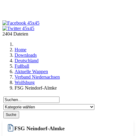
2404 Dateien
Home
Downloads
Deutschland
Fußball
Aktuelle Wappen
Verband Niedersachsen
Wolfsburg
FSG Neindorf-Almke
FSG Neindorf-Almke