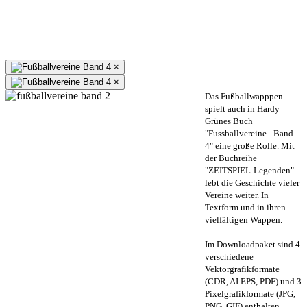
×
×
Das Fußballwapppen
spielt auch in Hardy
Grünes Buch
"Fussballvereine - Band
4" eine große Rolle. Mit
der Buchreihe
"ZEITSPIEL-Legenden"
lebt die Geschichte vieler
Vereine weiter. In
Textform und in ihren
vielfältigen Wappen.
Im Downloadpaket sind 4
verschiedene
Vektorgrafikformate
(CDR, AI EPS, PDF) und 3
Pixelgrafikformate (JPG,
PNG, GIF) enthalten.