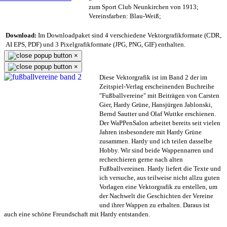
zum Sport Club Neunkirchen von 1913;
Vereinsfarben: Blau-Weiß;
Download:
Im Downloadpaket sind 4 verschiedene Vektorgrafikformate (CDR,
AI EPS, PDF) und 3 Pixelgrafikformate (JPG, PNG, GIF) enthalten.
×
×
Diese Vektorgrafik ist im Band 2 der im
Zeitspiel-Verlag erscheinenden Buchreihe
"Fußballvereine" mit Beiträgen von Carsten
Gier, Hardy Grüne, Hansjürgen Jablonski,
Bernd Sautter und Olaf Wuttke erschienen.
Der WaPPenSalon arbeitet bereits seit vielen
Jahren insbesondere mit Hardy Grüne
zusammen. Hardy und ich teilen dasselbe
Hobby. Wir sind beide Wappennarren und
recherchieren gerne nach alten
Fußballvereinen. Hardy liefert die Texte und
ich versuche, aus teilweise nicht allzu guten
Vorlagen eine Vektorgrafik zu erstellen, um
der Nachwelt die Geschichten der Vereine
und ihrer Wappen zu erhalten. Daraus ist
auch eine schöne Freundschaft mit Hardy entstanden.