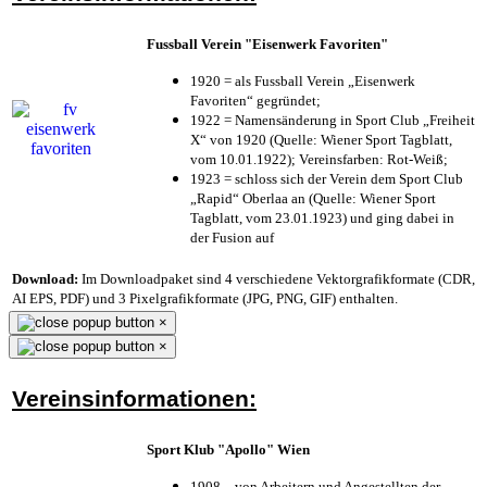
Fussball Verein "Eisenwerk Favoriten"
1920 = als Fussball Verein „Eisenwerk
Favoriten“ gegründet;
1922 = Namensänderung in Sport Club „Freiheit
X“ von 1920 (Quelle: Wiener Sport Tagblatt,
vom 10.01.1922); Vereinsfarben: Rot-Weiß;
1923 = schloss sich der Verein dem Sport Club
„Rapid“ Oberlaa an (Quelle: Wiener Sport
Tagblatt, vom 23.01.1923) und ging dabei in
der Fusion auf
Download:
Im Downloadpaket sind 4 verschiedene Vektorgrafikformate (CDR,
AI EPS, PDF) und 3 Pixelgrafikformate (JPG, PNG, GIF) enthalten.
×
×
Vereinsinformationen:
Sport Klub "Apollo" Wien
1908 – von Arbeitern und Angestellten der