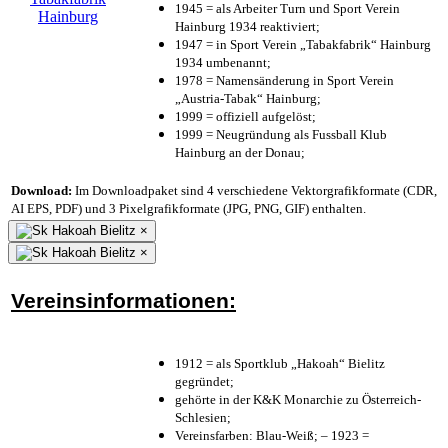
1945 = als Arbeiter Turn und Sport Verein
Hainburg 1934 reaktiviert;
1947 = in Sport Verein „Tabakfabrik“ Hainburg
1934 umbenannt;
1978 = Namensänderung in Sport Verein
„Austria-Tabak“ Hainburg;
1999 = offiziell aufgelöst;
1999 = Neugründung als Fussball Klub
Hainburg an der Donau;
Download:
Im Downloadpaket sind 4 verschiedene Vektorgrafikformate (CDR,
AI EPS, PDF) und 3 Pixelgrafikformate (JPG, PNG, GIF) enthalten.
×
×
Vereinsinformationen:
1912 = als Sportklub „Hakoah“ Bielitz
gegründet;
gehörte in der K&K Monarchie zu Österreich-
Schlesien;
Vereinsfarben: Blau-Weiß; – 1923 =