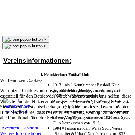
×
×
Vereinsinformationen:
I. Neunkirchner Fußballklub
Wir benutzen Cookies
1913 = als I. Neunkirchner Fussball-Klub
Wir nutzen Cookies auf unserer Website. Einige von ihnen sind
gegründet, kriegsbedingt wieder aufgelöst;
essenziell für den Betrieb der Seite, während andere uns helfen, diese
1925 = Nachfolgeverein als 1.
Website und die Nutzererfahrung zu verbessern (Tracking Cookies).
Arbeitersportverein (A. S. V.) Neunkirchen
Sie können selbst entscheiden, ob Sie die Cookies zulassen möchten.
wieder gegründet;
Bitte beachten Sie, dass bei einer Ablehnung womöglich nicht mehr
1925 = kurz darauf Fusion mit dem Sport Club
alle Funktionalitäten der Seite zur Verfügung stehen.
„Bewegung“ Neunkirchen von 1920 zum Sport
Club Neunkirchen von 1913;
1984 = Fusion mit dem Werks Sport Verein
Akzeptieren
Ablehnen
Weitere Informationen
„Brevillier & Urban“ Neunkirchen von 1932