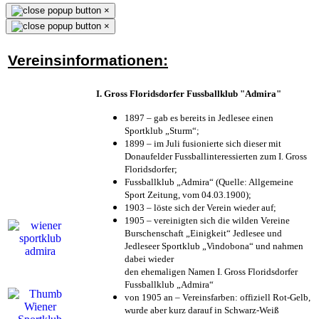
×
×
Vereinsinformationen:
I. Gross Floridsdorfer Fussballklub "Admira"
1897 – gab es bereits in Jedlesee einen
Sportklub „Sturm“;
1899 – im Juli fusionierte sich dieser mit
Donaufelder Fussballinteressierten zum I. Gross
Floridsdorfer
;
Fussballklub „Admira“ (Quelle: Allgemeine
Sport Zeitung, vom 04.03.1900);
1903 – löste sich der Verein wieder auf;
1905 – vereinigten sich die wilden Vereine
Burschenschaft „Einigkeit“ Jedlesee und
Jedleseer Sportklub „Vindobona“ und nahmen
dabei wieder
den ehemaligen Namen I. Gross Floridsdorfer
Fussballklub „Admira“
von 1905 an – Vereinsfarben: offiziell Rot-Gelb,
wurde aber kurz darauf in Schwarz-Weiß