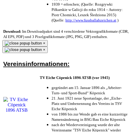
1939 = erloschen; (Quelle: Rozgrywki
Piłkarskie w Galicji do roku 1914 – Autorzy:
Piotr Chomicki, Leszek Śledziona 2015)
(Quelle:
http://www.fussballabzeichen.at
)
Download:
Im Downloadpaket sind 4 verschiedene Vektorgrafikformate (CDR,
AI EPS, PDF) und 3 Pixelgrafikformate (JPG, PNG, GIF) enthalten.
×
×
Vereinsinformationen:
TV Eiche Cöpenick 1896 ATSB (vor 1945)
gegründet am 15. Januar 1896 als „Arbeiter-
Turn- und Sport-Bund“ Köpenick
21. Juni 1921 neue Sportanlage, der „Eiche-
Platz und Umbenennung des Vereins in TSV
Eiche Köpenick
von 1986 bis zur Wende gab es eine kurzzeitige
Namensänderung in BSG Bau Eiche Köpenick
nach der Wiedervereinigung wurde der alte
Vereinsname "TSV Eiche Köpenick" wieder