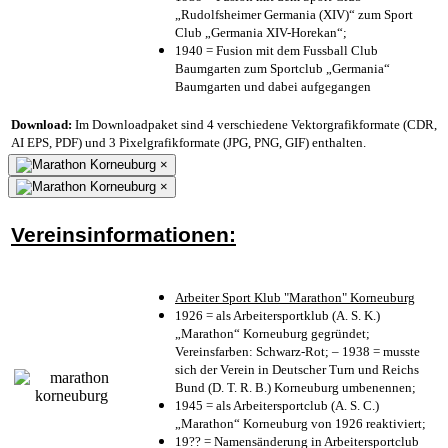
„Rudolfsheimer Germania (XIV)“ zum Sport
Club „Germania XIV-Horekan“;
1940 = Fusion mit dem Fussball Club
Baumgarten zum Sportclub „Germania“
Baumgarten und dabei aufgegangen
Download:
Im Downloadpaket sind 4 verschiedene Vektorgrafikformate (CDR,
AI EPS, PDF) und 3 Pixelgrafikformate (JPG, PNG, GIF) enthalten.
×
×
Vereinsinformationen:
Arbeiter Sport Klub "Marathon" Korneuburg
1926 = als Arbeitersportklub (A. S. K.)
„Marathon“ Korneuburg gegründet;
Vereinsfarben: Schwarz-Rot; – 1938 = musste
sich der Verein in Deutscher Turn und Reichs
Bund (D. T. R. B.) Korneuburg umbenennen;
1945 = als Arbeitersportclub (A. S. C.)
„Marathon“ Korneuburg von 1926 reaktiviert;
19?? = Namensänderung in Arbeitersportclub