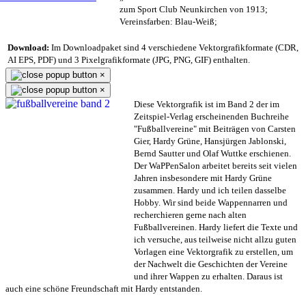
zum Sport Club Neunkirchen von 1913;
Vereinsfarben: Blau-Weiß;
Download:
Im Downloadpaket sind 4 verschiedene Vektorgrafikformate (CDR,
AI EPS, PDF) und 3 Pixelgrafikformate (JPG, PNG, GIF) enthalten.
×
×
Diese Vektorgrafik ist im Band 2 der im
Zeitspiel-Verlag erscheinenden Buchreihe
"Fußballvereine" mit Beiträgen von Carsten
Gier, Hardy Grüne, Hansjürgen Jablonski,
Bernd Sautter und Olaf Wuttke erschienen.
Der WaPPenSalon arbeitet bereits seit vielen
Jahren insbesondere mit Hardy Grüne
zusammen. Hardy und ich teilen dasselbe
Hobby. Wir sind beide Wappennarren und
recherchieren gerne nach alten
Fußballvereinen. Hardy liefert die Texte und
ich versuche, aus teilweise nicht allzu guten
Vorlagen eine Vektorgrafik zu erstellen, um
der Nachwelt die Geschichten der Vereine
und ihrer Wappen zu erhalten. Daraus ist
auch eine schöne Freundschaft mit Hardy entstanden.