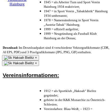
1945 = als Arbeiter Turn und Sport Verein
Hainburg 1934 reaktiviert;
1947 = in Sport Verein „Tabakfabrik“ Hainburg
1934 umbenannt;
1978 = Namensänderung in Sport Verein
„Austria-Tabak“ Hainburg;
1999 = offiziell aufgelöst;
1999 = Neugründung als Fussball Klub
Hainburg an der Donau;
Download:
Im Downloadpaket sind 4 verschiedene Vektorgrafikformate (CDR,
AI EPS, PDF) und 3 Pixelgrafikformate (JPG, PNG, GIF) enthalten.
×
×
Vereinsinformationen:
1912 = als Sportklub „Hakoah“ Bielitz
gegründet;
gehörte in der K&K Monarchie zu Österreich-
Schlesien;
Vereinsfarben: Blau-Weiß; – 1923 =