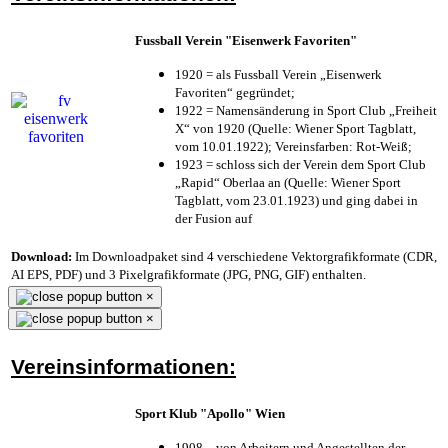
Fussball Verein "Eisenwerk Favoriten"
1920 = als Fussball Verein „Eisenwerk
Favoriten“ gegründet;
1922 = Namensänderung in Sport Club „Freiheit
X“ von 1920 (Quelle: Wiener Sport Tagblatt,
vom 10.01.1922); Vereinsfarben: Rot-Weiß;
1923 = schloss sich der Verein dem Sport Club
„Rapid“ Oberlaa an (Quelle: Wiener Sport
Tagblatt, vom 23.01.1923) und ging dabei in
der Fusion auf
Download:
Im Downloadpaket sind 4 verschiedene Vektorgrafikformate (CDR,
AI EPS, PDF) und 3 Pixelgrafikformate (JPG, PNG, GIF) enthalten.
×
×
Vereinsinformationen:
Sport Klub "Apollo" Wien
1908 – von Arbeitern und Angestellten der