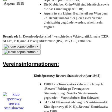
Die Klubfarben Grün-Weiß sind identisch, sowie
die das Gründungsjahr 1910
;
Aspern ist ein kleiner Bezirksteil aus Wien dem
22. Bezirk und das hier gleich zwei Vereine
gleichzeitig gegründet wurden, scheint sehr
fraglich.
Download:
Im Downloadpaket sind 4 verschiedene Vektorgrafikformate (CDR,
AI EPS, PDF) und 3 Pixelgrafikformate (JPG, PNG, GIF) enthalten.
×
×
Vereinsinformationen:
Klub Sportowy Rewera Stanisławów (vor 1945)
1908 = als Towarzystwa Zabaw Ruchowych
„Rewera“ Polskiego Towarzystwa
Gimnastycznego Sokółw Stanisławowie
gegründet – Vereinsfarben: Rot-Schwarz;
04.1914 = Namensänderung in Stanisławowski
Klub Sportowy (S. K. S.) „Rewera“ Stanisławów
von 1908;