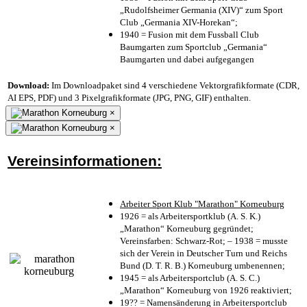
„Rudolfsheimer Germania (XIV)“ zum Sport
Club „Germania XIV-Horekan“;
1940 = Fusion mit dem Fussball Club
Baumgarten zum Sportclub „Germania“
Baumgarten und dabei aufgegangen
Download:
Im Downloadpaket sind 4 verschiedene Vektorgrafikformate (CDR,
AI EPS, PDF) und 3 Pixelgrafikformate (JPG, PNG, GIF) enthalten.
×
×
Vereinsinformationen:
Arbeiter Sport Klub "Marathon" Korneuburg
1926 = als Arbeitersportklub (A. S. K.)
„Marathon“ Korneuburg gegründet;
Vereinsfarben: Schwarz-Rot; – 1938 = musste
sich der Verein in Deutscher Turn und Reichs
Bund (D. T. R. B.) Korneuburg umbenennen;
1945 = als Arbeitersportclub (A. S. C.)
„Marathon“ Korneuburg von 1926 reaktiviert;
19?? = Namensänderung in Arbeitersportclub