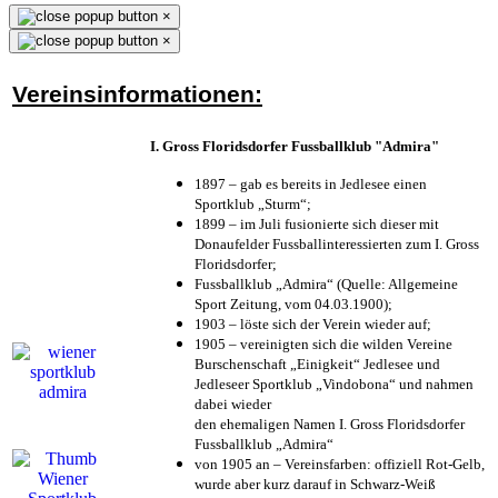
×
×
Vereinsinformationen:
I. Gross Floridsdorfer Fussballklub "Admira"
1897 – gab es bereits in Jedlesee einen
Sportklub „Sturm“;
1899 – im Juli fusionierte sich dieser mit
Donaufelder Fussballinteressierten zum I. Gross
Floridsdorfer
;
Fussballklub „Admira“ (Quelle: Allgemeine
Sport Zeitung, vom 04.03.1900);
1903 – löste sich der Verein wieder auf;
1905 – vereinigten sich die wilden Vereine
Burschenschaft „Einigkeit“ Jedlesee und
Jedleseer Sportklub „Vindobona“ und nahmen
dabei wieder
den ehemaligen Namen I. Gross Floridsdorfer
Fussballklub „Admira“
von 1905 an – Vereinsfarben: offiziell Rot-Gelb,
wurde aber kurz darauf in Schwarz-Weiß