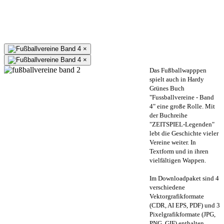
×
×
Das Fußballwapppen
spielt auch in Hardy
Grünes Buch
"Fussballvereine - Band
4" eine große Rolle. Mit
der Buchreihe
"ZEITSPIEL-Legenden"
lebt die Geschichte vieler
Vereine weiter. In
Textform und in ihren
vielfältigen Wappen.
Im Downloadpaket sind 4
verschiedene
Vektorgrafikformate
(CDR, AI EPS, PDF) und 3
Pixelgrafikformate (JPG,
PNG, GIF) enthalten.