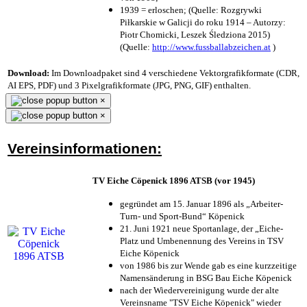
1939 = erloschen; (Quelle: Rozgrywki
Piłkarskie w Galicji do roku 1914 – Autorzy:
Piotr Chomicki, Leszek Śledziona 2015)
(Quelle:
http://www.fussballabzeichen.at
)
Download:
Im Downloadpaket sind 4 verschiedene Vektorgrafikformate (CDR,
AI EPS, PDF) und 3 Pixelgrafikformate (JPG, PNG, GIF) enthalten.
×
×
Vereinsinformationen:
TV Eiche Cöpenick 1896 ATSB (vor 1945)
gegründet am 15. Januar 1896 als „Arbeiter-
Turn- und Sport-Bund“ Köpenick
21. Juni 1921 neue Sportanlage, der „Eiche-
Platz und Umbenennung des Vereins in TSV
Eiche Köpenick
von 1986 bis zur Wende gab es eine kurzzeitige
Namensänderung in BSG Bau Eiche Köpenick
nach der Wiedervereinigung wurde der alte
Vereinsname "TSV Eiche Köpenick" wieder