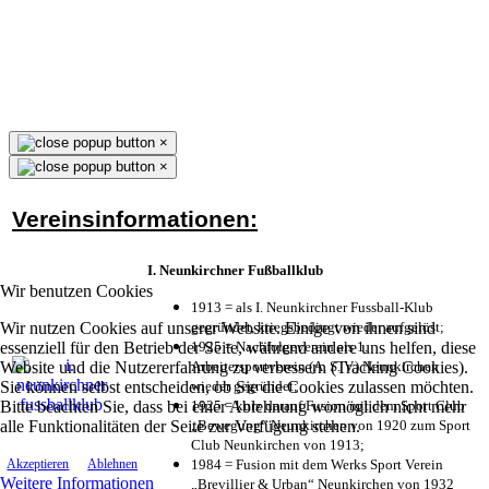
×
×
Vereinsinformationen:
I. Neunkirchner Fußballklub
Wir benutzen Cookies
1913 = als I. Neunkirchner Fussball-Klub
Wir nutzen Cookies auf unserer Website. Einige von ihnen sind
gegründet, kriegsbedingt wieder aufgelöst;
essenziell für den Betrieb der Seite, während andere uns helfen, diese
1925 = Nachfolgeverein als 1.
Website und die Nutzererfahrung zu verbessern (Tracking Cookies).
Arbeitersportverein (A. S. V.) Neunkirchen
Sie können selbst entscheiden, ob Sie die Cookies zulassen möchten.
wieder gegründet;
Bitte beachten Sie, dass bei einer Ablehnung womöglich nicht mehr
1925 = kurz darauf Fusion mit dem Sport Club
alle Funktionalitäten der Seite zur Verfügung stehen.
„Bewegung“ Neunkirchen von 1920 zum Sport
Club Neunkirchen von 1913;
1984 = Fusion mit dem Werks Sport Verein
Akzeptieren
Ablehnen
Weitere Informationen
„Brevillier & Urban“ Neunkirchen von 1932