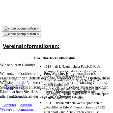
×
×
Vereinsinformationen:
I. Neunkirchner Fußballklub
Wir benutzen Cookies
1913 = als I. Neunkirchner Fussball-Klub
gegründet, kriegsbedingt wieder aufgelöst;
Wir nutzen Cookies auf unserer Website. Einige von ihnen sind
1925 = Nachfolgeverein als 1.
essenziell für den Betrieb der Seite, während andere uns helfen, diese
Arbeitersportverein (A. S. V.) Neunkirchen
Website und die Nutzererfahrung zu verbessern (Tracking Cookies).
wieder gegründet;
Sie können selbst entscheiden, ob Sie die Cookies zulassen möchten.
1925 = kurz darauf Fusion mit dem Sport Club
Bitte beachten Sie, dass bei einer Ablehnung womöglich nicht mehr
„Bewegung“ Neunkirchen von 1920 zum Sport
alle Funktionalitäten der Seite zur Verfügung stehen.
Club Neunkirchen von 1913;
1984 = Fusion mit dem Werks Sport Verein
Akzeptieren
Ablehnen
„Brevillier & Urban“ Neunkirchen von 1932
Weitere Informationen
zum Sport Club Neunkirchen von 1913;