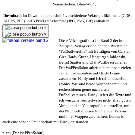
Vereinsfarben: Blau-Weiß;
Download:
Im Downloadpaket sind 4 verschiedene Vektorgrafikformate (CDR,
AI EPS, PDF) und 3 Pixelgrafikformate (JPG, PNG, GIF) enthalten.
×
×
Diese Vektorgrafik ist im Band 2 der im
Zeitspiel-Verlag erscheinenden Buchreihe
"Fußballvereine" mit Beiträgen von Carsten
Gier, Hardy Grüne, Hansjürgen Jablonski,
Bernd Sautter und Olaf Wuttke erschienen.
Der WaPPenSalon arbeitet bereits seit vielen
Jahren insbesondere mit Hardy Grüne
zusammen. Hardy und ich teilen dasselbe
Hobby. Wir sind beide Wappennarren und
recherchieren gerne nach alten
Fußballvereinen. Hardy liefert die Texte und
ich versuche, aus teilweise nicht allzu guten
Vorlagen eine Vektorgrafik zu erstellen, um
der Nachwelt die Geschichten der Vereine
und ihrer Wappen zu erhalten. Daraus ist
auch eine schöne Freundschaft mit Hardy entstanden.
pixel (Der WaPPenSalon)