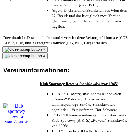
die das Gründungsjahr 1910
;
Aspern ist ein kleiner Bezirksteil aus Wien dem
22. Bezirk und das hier gleich zwei Vereine
gleichzeitig gegründet wurden, scheint sehr
fraglich.
Download:
Im Downloadpaket sind 4 verschiedene Vektorgrafikformate (CDR,
AI EPS, PDF) und 3 Pixelgrafikformate (JPG, PNG, GIF) enthalten.
×
×
Vereinsinformationen:
Klub Sportowy Rewera Stanisławów (vor 1945)
1908 = als Towarzystwa Zabaw Ruchowych
„Rewera“ Polskiego Towarzystwa
Gimnastycznego Sokółw Stanisławowie
gegründet – Vereinsfarben: Rot-Schwarz;
04.1914 = Namensänderung in Stanisławowski
Klub Sportowy (S. K. S.) „Rewera“ Stanisławów
von 1908;
1939 = erloschen; (Quelle: Rozgrywki