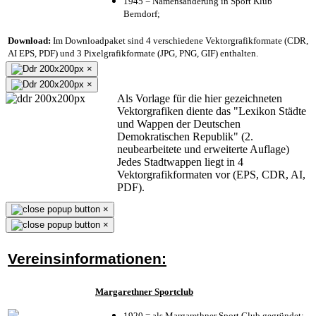
1945 = Namensänderung in Sport Klub
Berndorf;
Download:
Im Downloadpaket sind 4 verschiedene Vektorgrafikformate (CDR,
AI EPS, PDF) und 3 Pixelgrafikformate (JPG, PNG, GIF) enthalten.
×
×
Als Vorlage für die hier gezeichneten
Vektorgrafiken diente das "Lexikon Städte
und Wappen der Deutschen
Demokratischen Republik" (2.
neubearbeitete und erweiterte Auflage)
Jedes Stadtwappen liegt in 4
Vektorgrafikformaten vor (EPS, CDR, AI,
PDF).
×
×
Vereinsinformationen:
Margarethner Sportclub
1920 = als Margarethner Sport Club gegründet;