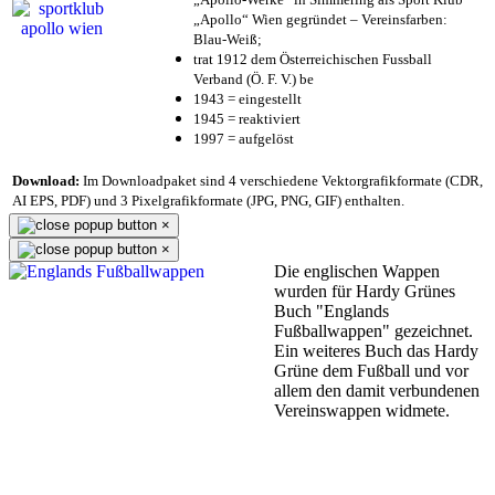
„Apollo“ Wien gegründet – Vereinsfarben:
Blau-Weiß;
trat 1912 dem Österreichischen Fussball
Verband (Ö. F. V.) be
1943 = eingestellt
1945 = reaktiviert
1997 = aufgelöst
Download:
Im Downloadpaket sind 4 verschiedene Vektorgrafikformate (CDR,
AI EPS, PDF) und 3 Pixelgrafikformate (JPG, PNG, GIF) enthalten.
×
×
Die englischen Wappen
wurden für Hardy Grünes
Buch "Englands
Fußballwappen" gezeichnet.
Ein weiteres Buch das Hardy
Grüne dem Fußball und vor
allem den damit verbundenen
Vereinswappen widmete.