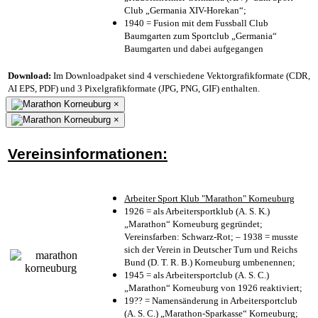
Club „Germania XIV-Horekan“;
1940 = Fusion mit dem Fussball Club
Baumgarten zum Sportclub „Germania“
Baumgarten und dabei aufgegangen
Download:
Im Downloadpaket sind 4 verschiedene Vektorgrafikformate (CDR,
AI EPS, PDF) und 3 Pixelgrafikformate (JPG, PNG, GIF) enthalten.
×
×
Vereinsinformationen:
Arbeiter Sport Klub "Marathon" Korneuburg
1926 = als Arbeitersportklub (A. S. K.)
„Marathon“ Korneuburg gegründet;
Vereinsfarben: Schwarz-Rot; – 1938 = musste
sich der Verein in Deutscher Turn und Reichs
Bund (D. T. R. B.) Korneuburg umbenennen;
1945 = als Arbeitersportclub (A. S. C.)
„Marathon“ Korneuburg von 1926 reaktiviert;
19?? = Namensänderung in Arbeitersportclub
(A. S. C.) „Marathon-Sparkasse“ Korneuburg;