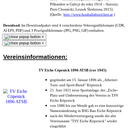
Piłkarskie w Galicji do roku 1914 – Autorzy:
Piotr Chomicki, Leszek Śledziona 2015)
(Quelle:
http://www.fussballabzeichen.at
)
Download:
Im Downloadpaket sind 4 verschiedene Vektorgrafikformate (CDR,
AI EPS, PDF) und 3 Pixelgrafikformate (JPG, PNG, GIF) enthalten.
×
×
Vereinsinformationen:
TV Eiche Cöpenick 1896 ATSB (vor 1945)
gegründet am 15. Januar 1896 als „Arbeiter-
Turn- und Sport-Bund“ Köpenick
21. Juni 1921 neue Sportanlage, der „Eiche-
Platz und Umbenennung des Vereins in TSV
Eiche Köpenick
von 1986 bis zur Wende gab es eine kurzzeitige
Namensänderung in BSG Bau Eiche Köpenick
nach der Wiedervereinigung wurde der alte
Vereinsname "TSV Eiche Köpenick" wieder
eingeführt