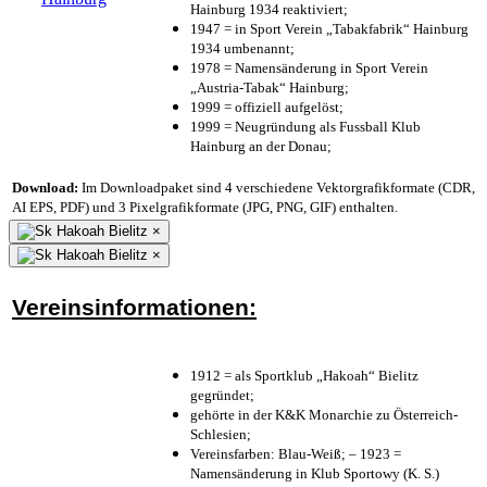
Hainburg 1934 reaktiviert;
1947 = in Sport Verein „Tabakfabrik“ Hainburg
1934 umbenannt;
1978 = Namensänderung in Sport Verein
„Austria-Tabak“ Hainburg;
1999 = offiziell aufgelöst;
1999 = Neugründung als Fussball Klub
Hainburg an der Donau;
Download:
Im Downloadpaket sind 4 verschiedene Vektorgrafikformate (CDR,
AI EPS, PDF) und 3 Pixelgrafikformate (JPG, PNG, GIF) enthalten.
×
×
Vereinsinformationen:
1912 = als Sportklub „Hakoah“ Bielitz
gegründet;
gehörte in der K&K Monarchie zu Österreich-
Schlesien;
Vereinsfarben: Blau-Weiß; – 1923 =
Namensänderung in Klub Sportowy (K. S.)