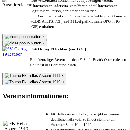
Die Vektordaten können nur vom jeweiligen Verein,
Unternehmen,
oder eine vom Verein oder Unternehmen
legitimierte Person,
herunterladen werden.
Im Downloadpaket sind 4 verschiedene Vektorgrafikformate
(CDR, AI EPS, PDF) und 3 Pixelgrafikformate (JPG, PNG,
GIF) enthalten.
×
×
SV Ostrog 19 Ratibor (vor 1945)
Ein ehemaliger Verein aus dem Fußball-Bezirk Oberschlesien.
Heute ist das Gebiet polnisch.
×
×
Vereinsinformationen:
FK Hellas Aspern 1919, dazu gibt es keinen
deutlichen Hinweis, es findet sich nur ein
Asperner Sport Klub 1919
;
Die Klubfarben Grün-Weiß sind identisch, sowie