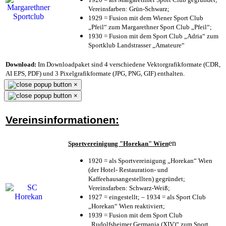
Vereinsfarben: Grün-Schwarz;
1929 = Fusion mit dem Wiener Sport Club
„Pfeil“ zum Margarethner Sport Club „Pfeil“;
1930 = Fusion mit dem Sport Club „Adria“ zum
Sportklub Landstrasser „Amateure“
Download:
Im Downloadpaket sind 4 verschiedene Vektorgrafikformate (CDR,
AI EPS, PDF) und 3 Pixelgrafikformate (JPG, PNG, GIF) enthalten.
×
×
Vereinsinformationen:
en
Sportvereinigung "Horekan" Wien
1920 = als Sportvereinigung „Horekan“ Wien
(der Hotel- Restauration- und
Kaffeehausangestellten) gegründet;
Vereinsfarben: Schwarz-Weiß;
1927 = eingestellt; – 1934 = als Sport Club
„Horekan“ Wien reaktiviert;
1939 = Fusion mit dem Sport Club
„Rudolfsheimer Germania (XIV)“ zum Sport