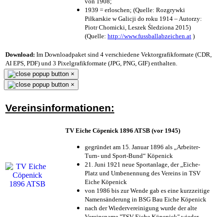
von 1908;
1939 = erloschen; (Quelle: Rozgrywki
Piłkarskie w Galicji do roku 1914 – Autorzy:
Piotr Chomicki, Leszek Śledziona 2015)
(Quelle:
http://www.fussballabzeichen.at
)
Download:
Im Downloadpaket sind 4 verschiedene Vektorgrafikformate (CDR,
AI EPS, PDF) und 3 Pixelgrafikformate (JPG, PNG, GIF) enthalten.
×
×
Vereinsinformationen:
TV Eiche Cöpenick 1896 ATSB (vor 1945)
gegründet am 15. Januar 1896 als „Arbeiter-
Turn- und Sport-Bund“ Köpenick
21. Juni 1921 neue Sportanlage, der „Eiche-
Platz und Umbenennung des Vereins in TSV
Eiche Köpenick
von 1986 bis zur Wende gab es eine kurzzeitige
Namensänderung in BSG Bau Eiche Köpenick
nach der Wiedervereinigung wurde der alte
Vereinsname "TSV Eiche Köpenick" wieder