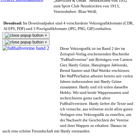
„Brevillier & Urban“ Neunkirchen von 1932
zum Sport Club Neunkirchen von 1913;
Vereinsfarben: Blau-Weiß;
Download:
Im Downloadpaket sind 4 verschiedene Vektorgrafikformate (CDR,
AI EPS, PDF) und 3 Pixelgrafikformate (JPG, PNG, GIF) enthalten.
×
×
Diese Vektorgrafik ist im Band 2 der im
Zeitspiel-Verlag erscheinenden Buchreihe
"Fußballvereine" mit Beiträgen von Carsten
Gier, Hardy Grüne, Hansjürgen Jablonski,
Bernd Sautter und Olaf Wuttke erschienen.
Der WaPPenSalon arbeitet bereits seit vielen
Jahren insbesondere mit Hardy Grüne
zusammen. Hardy und ich teilen dasselbe
Hobby. Wir sind beide Wappennarren und
recherchieren gerne nach alten
Fußballvereinen. Hardy liefert die Texte und
ich versuche, aus teilweise nicht allzu guten
Vorlagen eine Vektorgrafik zu erstellen, um
der Nachwelt die Geschichten der Vereine
und ihrer Wappen zu erhalten. Daraus ist
auch eine schöne Freundschaft mit Hardy entstanden.