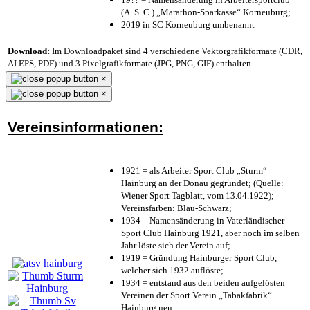
(A. S. C.) „Marathon-Sparkasse“ Korneuburg;
2019 in SC Korneuburg umbenannt
Download:
Im Downloadpaket sind 4 verschiedene Vektorgrafikformate (CDR,
AI EPS, PDF) und 3 Pixelgrafikformate (JPG, PNG, GIF) enthalten.
×
×
Vereinsinformationen:
1921 = als Arbeiter Sport Club „Sturm“
Hainburg an der Donau gegründet; (Quelle:
Wiener Sport Tagblatt, vom 13.04.1922);
Vereinsfarben: Blau-Schwarz;
1934 = Namensänderung in Vaterländischer
Sport Club Hainburg 1921, aber noch im selben
Jahr löste sich der Verein auf;
1919 = Gründung Hainburger Sport Club,
welcher sich 1932 auflöste;
1934 = entstand aus den beiden aufgelösten
Vereinen der Sport Verein „Tabakfabrik“
Hainburg neu;