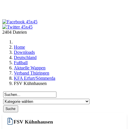
2404 Dateien
Home
Downloads
Deutschland
Fußball
Aktuelle Wappen
Verband Thüringen
KFA Erfurt/Sömmerda
FSV Kühnhausen
FSV Kühnhausen