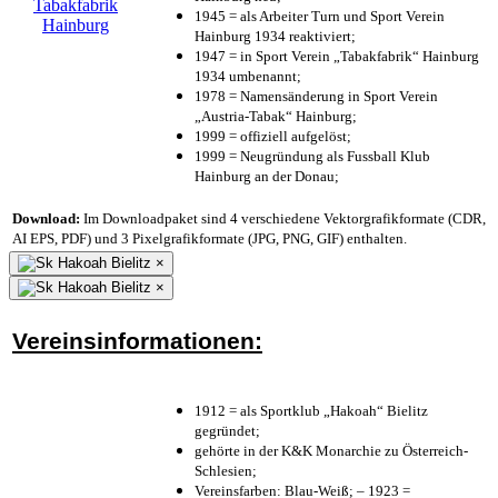
1945 = als Arbeiter Turn und Sport Verein
Hainburg 1934 reaktiviert;
1947 = in Sport Verein „Tabakfabrik“ Hainburg
1934 umbenannt;
1978 = Namensänderung in Sport Verein
„Austria-Tabak“ Hainburg;
1999 = offiziell aufgelöst;
1999 = Neugründung als Fussball Klub
Hainburg an der Donau;
Download:
Im Downloadpaket sind 4 verschiedene Vektorgrafikformate (CDR,
AI EPS, PDF) und 3 Pixelgrafikformate (JPG, PNG, GIF) enthalten.
×
×
Vereinsinformationen:
1912 = als Sportklub „Hakoah“ Bielitz
gegründet;
gehörte in der K&K Monarchie zu Österreich-
Schlesien;
Vereinsfarben: Blau-Weiß; – 1923 =