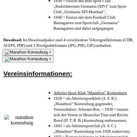
1939 = Fusion mit dem Sport Club
„Rudolfsheimer Germania (XIV)“ zum Sport
Club „Germania XIV-Horekan“;
1940 = Fusion mit dem Fussball Club
Baumgarten zum Sportclub „Germania“
Baumgarten und dabei aufgegangen
Download:
Im Downloadpaket sind 4 verschiedene Vektorgrafikformate (CDR,
AI EPS, PDF) und 3 Pixelgrafikformate (JPG, PNG, GIF) enthalten.
×
×
Vereinsinformationen:
Arbeiter Sport Klub "Marathon" Korneuburg
1926 = als Arbeitersportklub (A. S. K.)
„Marathon“ Korneuburg gegründet;
Vereinsfarben: Schwarz-Rot; – 1938 = musste
sich der Verein in Deutscher Turn und Reichs
Bund (D. T. R. B.) Korneuburg umbenennen;
1945 = als Arbeitersportclub (A. S. C.)
„Marathon“ Korneuburg von 1926 reaktiviert;
19?? = Namensänderung in Arbeitersportclub