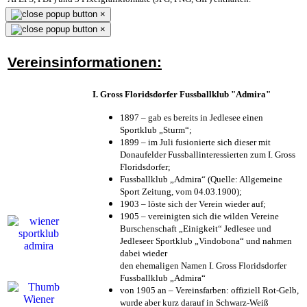
×
×
Vereinsinformationen:
I. Gross Floridsdorfer Fussballklub "Admira"
1897 – gab es bereits in Jedlesee einen
Sportklub „Sturm“;
1899 – im Juli fusionierte sich dieser mit
Donaufelder Fussballinteressierten zum I. Gross
Floridsdorfer
;
Fussballklub „Admira“ (Quelle: Allgemeine
Sport Zeitung, vom 04.03.1900);
1903 – löste sich der Verein wieder auf;
1905 – vereinigten sich die wilden Vereine
Burschenschaft „Einigkeit“ Jedlesee und
Jedleseer Sportklub „Vindobona“ und nahmen
dabei wieder
den ehemaligen Namen I. Gross Floridsdorfer
Fussballklub „Admira“
von 1905 an – Vereinsfarben: offiziell Rot-Gelb,
wurde aber kurz darauf in Schwarz-Weiß