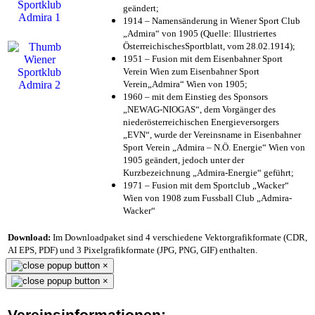
geändert;
1914 – Namensänderung in Wiener Sport Club
„Admira“ von 1905 (Quelle: Illustriertes
ÖsterreichischesSportblatt, vom 28.02.1914);
1951 – Fusion mit dem Eisenbahner Sport
Verein Wien zum Eisenbahner Sport
Verein„Admira“ Wien von 1905;
1960 – mit dem Einstieg des Sponsors
„NEWAG-NIOGAS“, dem Vorgänger des
niederösterreichischen Energieversorgers
„EVN“, wurde der Vereinsname in Eisenbahner
Sport Verein „Admira – N.Ö. Energie“ Wien von
1905 geändert, jedoch unter der
Kurzbezeichnung „Admira-Energie“ geführt;
1971 – Fusion mit dem Sportclub „Wacker“
Wien von 1908 zum Fussball Club „Admira-
Wacker“
Download:
Im Downloadpaket sind 4 verschiedene Vektorgrafikformate (CDR,
AI EPS, PDF) und 3 Pixelgrafikformate (JPG, PNG, GIF) enthalten.
×
×
Vereinsinformationen: