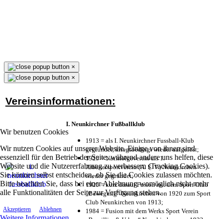
×
×
Vereinsinformationen:
I. Neunkirchner Fußballklub
Wir benutzen Cookies
1913 = als I. Neunkirchner Fussball-Klub
Wir nutzen Cookies auf unserer Website. Einige von ihnen sind
gegründet, kriegsbedingt wieder aufgelöst;
essenziell für den Betrieb der Seite, während andere uns helfen, diese
1925 = Nachfolgeverein als 1.
Website und die Nutzererfahrung zu verbessern (Tracking Cookies).
Arbeitersportverein (A. S. V.) Neunkirchen
Sie können selbst entscheiden, ob Sie die Cookies zulassen möchten.
wieder gegründet;
Bitte beachten Sie, dass bei einer Ablehnung womöglich nicht mehr
1925 = kurz darauf Fusion mit dem Sport Club
alle Funktionalitäten der Seite zur Verfügung stehen.
„Bewegung“ Neunkirchen von 1920 zum Sport
Club Neunkirchen von 1913;
Akzeptieren
Ablehnen
1984 = Fusion mit dem Werks Sport Verein
Weitere Informationen