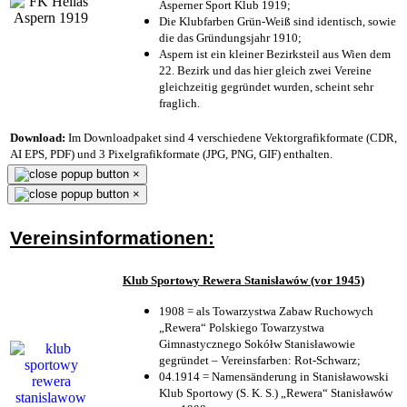
Asperner Sport Klub 1919
;
Die Klubfarben Grün-Weiß sind identisch, sowie
die das Gründungsjahr 1910
;
Aspern ist ein kleiner Bezirksteil aus Wien dem
22. Bezirk und das hier gleich zwei Vereine
gleichzeitig gegründet wurden, scheint sehr
fraglich.
Download:
Im Downloadpaket sind 4 verschiedene Vektorgrafikformate (CDR,
AI EPS, PDF) und 3 Pixelgrafikformate (JPG, PNG, GIF) enthalten.
×
×
Vereinsinformationen:
Klub Sportowy Rewera Stanisławów (vor 1945)
1908 = als Towarzystwa Zabaw Ruchowych
„Rewera“ Polskiego Towarzystwa
Gimnastycznego Sokółw Stanisławowie
gegründet – Vereinsfarben: Rot-Schwarz;
04.1914 = Namensänderung in Stanisławowski
Klub Sportowy (S. K. S.) „Rewera“ Stanisławów