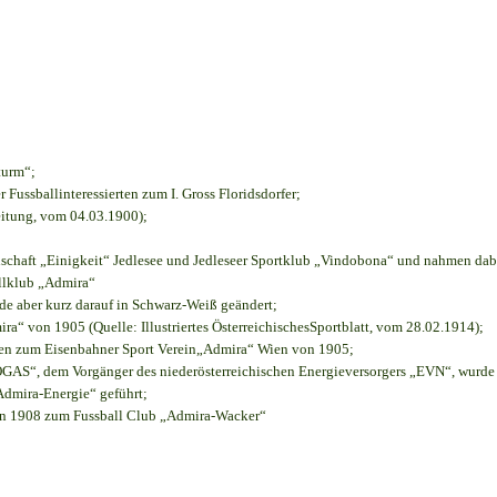
turm“;
r Fussballinteressierten zum I. Gross Floridsdorfer
;
eitung, vom 04.03.1900);
nschaft „Einigkeit“ Jedlesee und Jedleseer Sportklub „Vindobona“ und nahmen dab
allklub „Admira“
rde aber kurz darauf in Schwarz-Weiß geändert;
“ von 1905 (Quelle: Illustriertes ÖsterreichischesSportblatt, vom 28.02.1914);
ien zum Eisenbahner Sport Verein„Admira“ Wien von 1905;
S“, dem Vorgänger des niederösterreichischen Energieversorgers „EVN“, wurde d
Admira-Energie“ geführt;
on 1908 zum Fussball Club „Admira-Wacker“