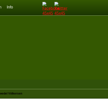
n
Info
wedel Völkersen