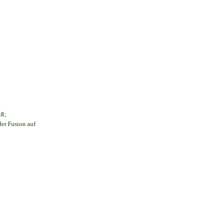
iß;
der Fusion auf