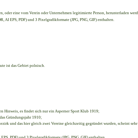
en,
oder eine vom Verein oder Unternehmen legitimierte Person,
herunterladen werd
, AI EPS, PDF) und 3 Pixelgrafikformate (JPG, PNG, GIF) enthalten.
te ist das Gebiet polnisch.
en Hinweis, es findet sich nur ein Asperner Sport Klub 1919
;
e das Gründungsjahr 1910
;
ezirk und das hier gleich zwei Vereine gleichzeitig gegründet wurden, scheint sehr 
EPS, PDF) und 3 Pixelgrafikformate (JPG, PNG, GIF) enthalten.