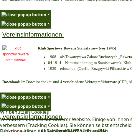
×
×
Vereinsinformationen:
Klub Sportowy Rewera Stanisławów (vor 1945)
1908 = als Towarzystwa Zabaw Ruchowych „Rewera“
04.1914 = Namensänderung in Stanisławowski Klub 
1939 = erloschen; (Quelle: Rozgrywki Piłkarskie w 
Download:
Im Downloadpaket sind 4 verschiedene Vektorgrafikformate (CDR, AI 
×
×
Wir benutzen Cookies
Vereinsinformationen:
Wir nutzen Cookies auf unserer Website. Einige von ihnen s
verbessern (Tracking Cookies). Sie können selbst entscheid
Funktionalitäten der Seite zur Verfügung stehen.
TV Eiche Cöpenick 1896 ATSB (vor 1945)