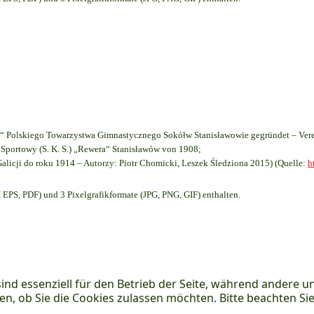
 Polskiego Towarzystwa Gimnastycznego Sokółw Stanisławowie gegründet – Vere
Sportowy (S. K. S.) „Rewera“ Stanisławów von 1908;
Galicji do roku 1914 – Autorzy: Piotr Chomicki, Leszek Śledziona 2015) (Quelle:
h
EPS, PDF) und 3 Pixelgrafikformate (JPG, PNG, GIF) enthalten.
ind essenziell für den Betrieb der Seite, während andere u
en, ob Sie die Cookies zulassen möchten. Bitte beachten Si