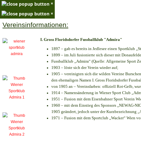
×
×
Vereinsinformationen:
I. Gross Floridsdorfer Fussballklub "Admira"
1897 – gab es bereits in Jedlesee einen Sportklub „S
1899 – im Juli fusionierte sich dieser mit Donaufelde
Fussballklub „Admira“ (Quelle: Allgemeine Sport Z
1903 – löste sich der Verein wieder auf;
1905 – vereinigten sich die wilden Vereine Bursche
den ehemaligen Namen I. Gross Floridsdorfer Fussb
von 1905 an – Vereinsfarben: offiziell Rot-Gelb, wu
1914 – Namensänderung in Wiener Sport Club „Admira
1951 – Fusion mit dem Eisenbahner Sport Verein W
1960 – mit dem Einstieg des Sponsors „NEWAG-NIOGA
1905 geändert, jedoch unter der Kurzbezeichnung „
1971 – Fusion mit dem Sportclub „Wacker“ Wien v