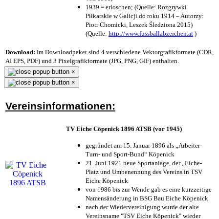
1939 = erloschen; (Quelle: Rozgrywki
Piłkarskie w Galicji do roku 1914 – Autorzy:
Piotr Chomicki, Leszek Śledziona 2015)
(Quelle:
http://www.fussballabzeichen.at
)
Download:
Im Downloadpaket sind 4 verschiedene Vektorgrafikformate (CDR,
AI EPS, PDF) und 3 Pixelgrafikformate (JPG, PNG, GIF) enthalten.
×
×
Vereinsinformationen:
TV Eiche Cöpenick 1896 ATSB (vor 1945)
gegründet am 15. Januar 1896 als „Arbeiter-
Turn- und Sport-Bund“ Köpenick
21. Juni 1921 neue Sportanlage, der „Eiche-
Platz und Umbenennung des Vereins in TSV
Eiche Köpenick
von 1986 bis zur Wende gab es eine kurzzeitige
Namensänderung in BSG Bau Eiche Köpenick
nach der Wiedervereinigung wurde der alte
Vereinsname "TSV Eiche Köpenick" wieder