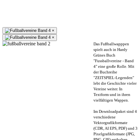
×
×
Das Fußballwapppen
spielt auch in Hardy
Grünes Buch
"Fussballvereine - Band
4" eine große Rolle. Mit
der Buchreihe
"ZEITSPIEL-Legenden"
lebt die Geschichte vieler
Vereine weiter. In
Textform und in ihren
vielfältigen Wappen.
Im Downloadpaket sind 4
verschiedene
Vektorgrafikformate
(CDR, AI EPS, PDF) und 3
Pixelgrafikformate (JPG,
PNG, GIF) enthalten.