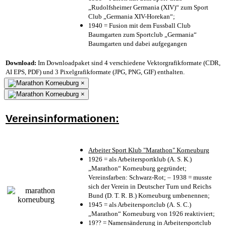
„Rudolfsheimer Germania (XIV)“ zum Sport
Club „Germania XIV-Horekan“;
1940 = Fusion mit dem Fussball Club
Baumgarten zum Sportclub „Germania“
Baumgarten und dabei aufgegangen
Download:
Im Downloadpaket sind 4 verschiedene Vektorgrafikformate (CDR,
AI EPS, PDF) und 3 Pixelgrafikformate (JPG, PNG, GIF) enthalten.
×
×
Vereinsinformationen:
Arbeiter Sport Klub "Marathon" Korneuburg
1926 = als Arbeitersportklub (A. S. K.)
„Marathon“ Korneuburg gegründet;
Vereinsfarben: Schwarz-Rot; – 1938 = musste
sich der Verein in Deutscher Turn und Reichs
Bund (D. T. R. B.) Korneuburg umbenennen;
1945 = als Arbeitersportclub (A. S. C.)
„Marathon“ Korneuburg von 1926 reaktiviert;
19?? = Namensänderung in Arbeitersportclub