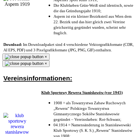
Die Klubfarben Grün-Weiß sind identisch, sowie
die das Gründungsjahr 1910
;
Aspern ist ein kleiner Bezirksteil aus Wien dem
22. Bezirk und das hier gleich zwei Vereine
gleichzeitig gegründet wurden, scheint sehr
fraglich.
Download:
Im Downloadpaket sind 4 verschiedene Vektorgrafikformate (CDR,
AI EPS, PDF) und 3 Pixelgrafikformate (JPG, PNG, GIF) enthalten.
×
×
Vereinsinformationen:
Klub Sportowy Rewera Stanisławów (vor 1945)
1908 = als Towarzystwa Zabaw Ruchowych
„Rewera“ Polskiego Towarzystwa
Gimnastycznego Sokółw Stanisławowie
gegründet – Vereinsfarben: Rot-Schwarz;
04.1914 = Namensänderung in Stanisławowski
Klub Sportowy (S. K. S.) „Rewera“ Stanisławów
von 1908;