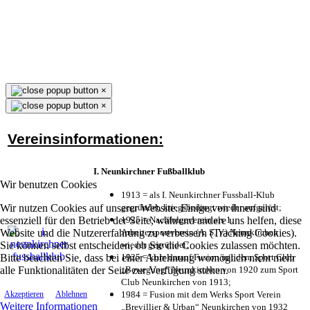
×
×
Vereinsinformationen:
I. Neunkirchner Fußballklub
Wir benutzen Cookies
1913 = als I. Neunkirchner Fussball-Klub
Wir nutzen Cookies auf unserer Website. Einige von ihnen sind
gegründet, kriegsbedingt wieder aufgelöst;
essenziell für den Betrieb der Seite, während andere uns helfen, diese
1925 = Nachfolgeverein als 1.
Website und die Nutzererfahrung zu verbessern (Tracking Cookies).
Arbeitersportverein (A. S. V.) Neunkirchen
Sie können selbst entscheiden, ob Sie die Cookies zulassen möchten.
wieder gegründet;
Bitte beachten Sie, dass bei einer Ablehnung womöglich nicht mehr
1925 = kurz darauf Fusion mit dem Sport Club
alle Funktionalitäten der Seite zur Verfügung stehen.
„Bewegung“ Neunkirchen von 1920 zum Sport
Club Neunkirchen von 1913;
1984 = Fusion mit dem Werks Sport Verein
Akzeptieren
Ablehnen
Weitere Informationen
„Brevillier & Urban“ Neunkirchen von 1932