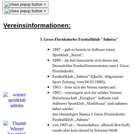
×
×
Vereinsinformationen:
I. Gross Floridsdorfer Fussballklub "Admira"
1897 – gab es bereits in Jedlesee einen
Sportklub „Sturm“;
1899 – im Juli fusionierte sich dieser mit
Donaufelder Fussballinteressierten zum I. Gross
Floridsdorfer
;
Fussballklub „Admira“ (Quelle: Allgemeine
Sport Zeitung, vom 04.03.1900);
1903 – löste sich der Verein wieder auf;
1905 – vereinigten sich die wilden Vereine
Burschenschaft „Einigkeit“ Jedlesee und
Jedleseer Sportklub „Vindobona“ und nahmen
dabei wieder
den ehemaligen Namen I. Gross Floridsdorfer
Fussballklub „Admira“
von 1905 an – Vereinsfarben: offiziell Rot-Gelb,
wurde aber kurz darauf in Schwarz-Weiß