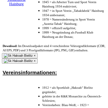
1945 = als Arbeiter Turn und Sport Verein
Hainburg 1934 reaktiviert;
1947 = in Sport Verein „Tabakfabrik“ Hainburg
1934 umbenannt;
1978 = Namensänderung in Sport Verein
„Austria-Tabak“ Hainburg;
1999 = offiziell aufgelöst;
1999 = Neugründung als Fussball Klub
Hainburg an der Donau;
Download:
Im Downloadpaket sind 4 verschiedene Vektorgrafikformate (CDR,
AI EPS, PDF) und 3 Pixelgrafikformate (JPG, PNG, GIF) enthalten.
×
×
Vereinsinformationen:
1912 = als Sportklub „Hakoah“ Bielitz
gegründet;
gehörte in der K&K Monarchie zu Österreich-
Schlesien;
Vereinsfarben: Blau-Weiß; – 1923 =