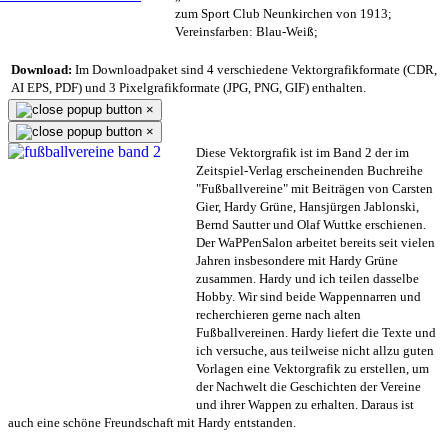
zum Sport Club Neunkirchen von 1913;
Vereinsfarben: Blau-Weiß;
Download:
Im Downloadpaket sind 4 verschiedene Vektorgrafikformate (CDR,
AI EPS, PDF) und 3 Pixelgrafikformate (JPG, PNG, GIF) enthalten.
×
×
Diese Vektorgrafik ist im Band 2 der im
Zeitspiel-Verlag erscheinenden Buchreihe
"Fußballvereine" mit Beiträgen von Carsten
Gier, Hardy Grüne, Hansjürgen Jablonski,
Bernd Sautter und Olaf Wuttke erschienen.
Der WaPPenSalon arbeitet bereits seit vielen
Jahren insbesondere mit Hardy Grüne
zusammen. Hardy und ich teilen dasselbe
Hobby. Wir sind beide Wappennarren und
recherchieren gerne nach alten
Fußballvereinen. Hardy liefert die Texte und
ich versuche, aus teilweise nicht allzu guten
Vorlagen eine Vektorgrafik zu erstellen, um
der Nachwelt die Geschichten der Vereine
und ihrer Wappen zu erhalten. Daraus ist
auch eine schöne Freundschaft mit Hardy entstanden.