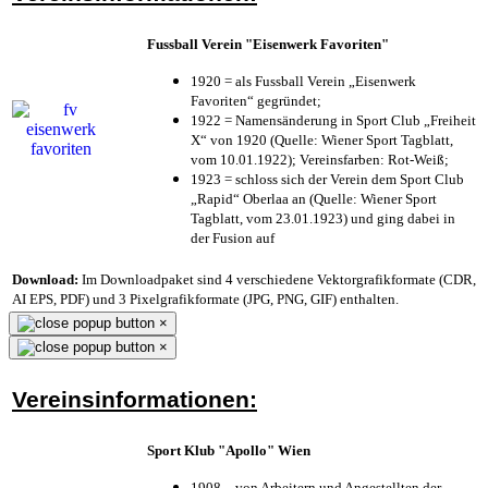
Fussball Verein "Eisenwerk Favoriten"
1920 = als Fussball Verein „Eisenwerk
Favoriten“ gegründet;
1922 = Namensänderung in Sport Club „Freiheit
X“ von 1920 (Quelle: Wiener Sport Tagblatt,
vom 10.01.1922); Vereinsfarben: Rot-Weiß;
1923 = schloss sich der Verein dem Sport Club
„Rapid“ Oberlaa an (Quelle: Wiener Sport
Tagblatt, vom 23.01.1923) und ging dabei in
der Fusion auf
Download:
Im Downloadpaket sind 4 verschiedene Vektorgrafikformate (CDR,
AI EPS, PDF) und 3 Pixelgrafikformate (JPG, PNG, GIF) enthalten.
×
×
Vereinsinformationen:
Sport Klub "Apollo" Wien
1908 – von Arbeitern und Angestellten der