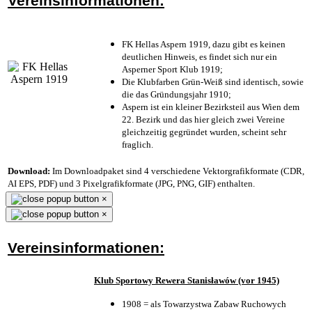
Vereinsinformationen:
FK Hellas Aspern 1919, dazu gibt es keinen
deutlichen Hinweis, es findet sich nur ein
Asperner Sport Klub 1919
;
Die Klubfarben Grün-Weiß sind identisch, sowie
die das Gründungsjahr 1910
;
Aspern ist ein kleiner Bezirksteil aus Wien dem
22. Bezirk und das hier gleich zwei Vereine
gleichzeitig gegründet wurden, scheint sehr
fraglich.
Download:
Im Downloadpaket sind 4 verschiedene Vektorgrafikformate (CDR,
AI EPS, PDF) und 3 Pixelgrafikformate (JPG, PNG, GIF) enthalten.
×
×
Vereinsinformationen:
Klub Sportowy Rewera Stanisławów (vor 1945)
1908 = als Towarzystwa Zabaw Ruchowych