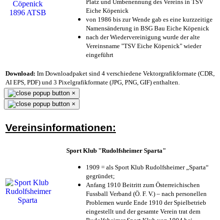
Platz und Umbenennung des Vereins in TSV
Eiche Köpenick
von 1986 bis zur Wende gab es eine kurzzeitige
Namensänderung in BSG Bau Eiche Köpenick
nach der Wiedervereinigung wurde der alte
Vereinsname "TSV Eiche Köpenick" wieder
eingeführt
Download:
Im Downloadpaket sind 4 verschiedene Vektorgrafikformate (CDR,
AI EPS, PDF) und 3 Pixelgrafikformate (JPG, PNG, GIF) enthalten.
×
×
Vereinsinformationen:
Sport Klub "Rudolfsheimer Sparta"
1909 = als Sport Klub Rudolfsheimer „Sparta“
gegründet;
Anfang 1910 Beitritt zum Österreichischen
Fussball Verband (Ö. F. V.) – nach personellen
Problemen wurde Ende 1910 der Spielbetrieb
eingestellt und der gesamte Verein trat dem