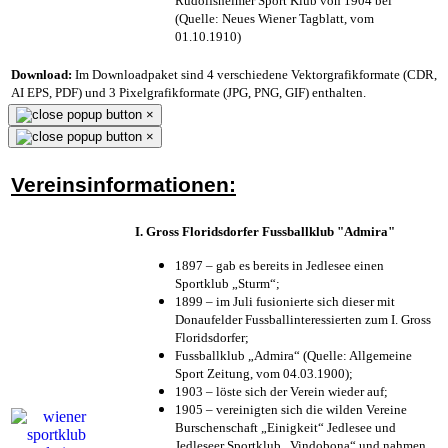
Rudolfsheimer Sport Klub von 1904 bei
(Quelle: Neues Wiener Tagblatt, vom
01.10.1910)
Download:
Im Downloadpaket sind 4 verschiedene Vektorgrafikformate (CDR,
AI EPS, PDF) und 3 Pixelgrafikformate (JPG, PNG, GIF) enthalten.
×
×
Vereinsinformationen:
I. Gross Floridsdorfer Fussballklub "Admira"
1897 – gab es bereits in Jedlesee einen
Sportklub „Sturm“;
1899 – im Juli fusionierte sich dieser mit
Donaufelder Fussballinteressierten zum I. Gross
Floridsdorfer
;
Fussballklub „Admira“ (Quelle: Allgemeine
Sport Zeitung, vom 04.03.1900);
1903 – löste sich der Verein wieder auf;
1905 – vereinigten sich die wilden Vereine
Burschenschaft „Einigkeit“ Jedlesee und
Jedleseer Sportklub „Vindobona“ und nahmen