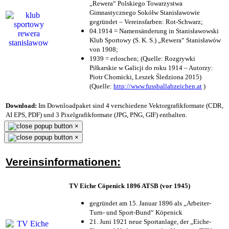
„Rewera“ Polskiego Towarzystwa
Gimnastycznego Sokółw Stanisławowie
gegründet – Vereinsfarben: Rot-Schwarz;
04.1914 = Namensänderung in Stanisławowski
Klub Sportowy (S. K. S.) „Rewera“ Stanisławów
von 1908;
1939 = erloschen; (Quelle: Rozgrywki
Piłkarskie w Galicji do roku 1914 – Autorzy:
Piotr Chomicki, Leszek Śledziona 2015)
(Quelle:
http://www.fussballabzeichen.at
)
Download:
Im Downloadpaket sind 4 verschiedene Vektorgrafikformate (CDR,
AI EPS, PDF) und 3 Pixelgrafikformate (JPG, PNG, GIF) enthalten.
×
×
Vereinsinformationen:
TV Eiche Cöpenick 1896 ATSB (vor 1945)
gegründet am 15. Januar 1896 als „Arbeiter-
Turn- und Sport-Bund“ Köpenick
21. Juni 1921 neue Sportanlage, der „Eiche-