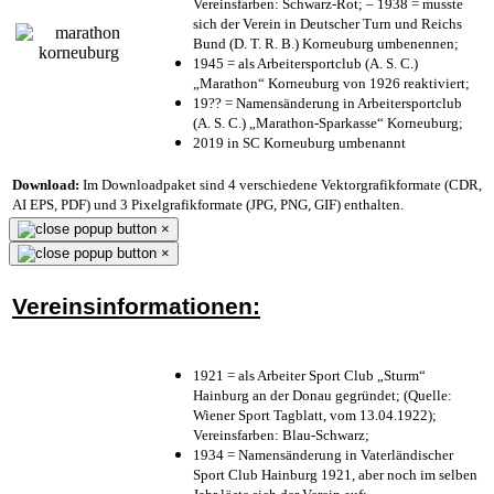
Vereinsfarben: Schwarz-Rot; – 1938 = musste
sich der Verein in Deutscher Turn und Reichs
Bund (D. T. R. B.) Korneuburg umbenennen;
1945 = als Arbeitersportclub (A. S. C.)
„Marathon“ Korneuburg von 1926 reaktiviert;
19?? = Namensänderung in Arbeitersportclub
(A. S. C.) „Marathon-Sparkasse“ Korneuburg;
2019 in SC Korneuburg umbenannt
Download:
Im Downloadpaket sind 4 verschiedene Vektorgrafikformate (CDR,
AI EPS, PDF) und 3 Pixelgrafikformate (JPG, PNG, GIF) enthalten.
×
×
Vereinsinformationen:
1921 = als Arbeiter Sport Club „Sturm“
Hainburg an der Donau gegründet; (Quelle:
Wiener Sport Tagblatt, vom 13.04.1922);
Vereinsfarben: Blau-Schwarz;
1934 = Namensänderung in Vaterländischer
Sport Club Hainburg 1921, aber noch im selben