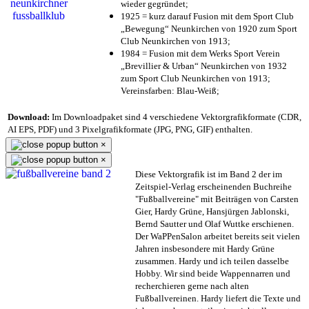
wieder gegründet;
1925 = kurz darauf Fusion mit dem Sport Club
„Bewegung“ Neunkirchen von 1920 zum Sport
Club Neunkirchen von 1913;
1984 = Fusion mit dem Werks Sport Verein
„Brevillier & Urban“ Neunkirchen von 1932
zum Sport Club Neunkirchen von 1913;
Vereinsfarben: Blau-Weiß;
Download:
Im Downloadpaket sind 4 verschiedene Vektorgrafikformate (CDR,
AI EPS, PDF) und 3 Pixelgrafikformate (JPG, PNG, GIF) enthalten.
×
×
Diese Vektorgrafik ist im Band 2 der im
Zeitspiel-Verlag erscheinenden Buchreihe
"Fußballvereine" mit Beiträgen von Carsten
Gier, Hardy Grüne, Hansjürgen Jablonski,
Bernd Sautter und Olaf Wuttke erschienen.
Der WaPPenSalon arbeitet bereits seit vielen
Jahren insbesondere mit Hardy Grüne
zusammen. Hardy und ich teilen dasselbe
Hobby. Wir sind beide Wappennarren und
recherchieren gerne nach alten
Fußballvereinen. Hardy liefert die Texte und