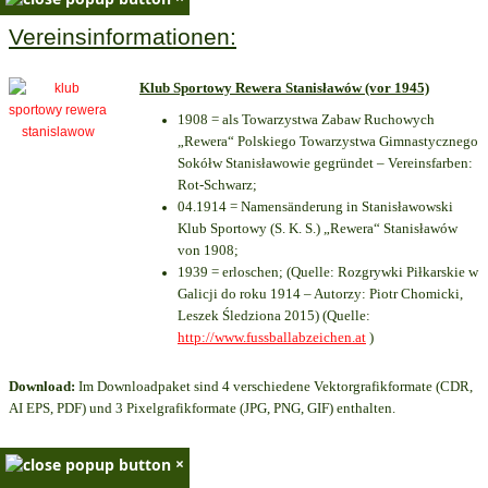
Vereinsinformationen:
Klub Sportowy Rewera Stanisławów (vor 1945)
1908 = als Towarzystwa Zabaw Ruchowych
„Rewera“ Polskiego Towarzystwa Gimnastycznego
Sokółw Stanisławowie gegründet – Vereinsfarben:
Rot-Schwarz;
04.1914 = Namensänderung in Stanisławowski
Klub Sportowy (S. K. S.) „Rewera“ Stanisławów
von 1908;
1939 = erloschen; (Quelle: Rozgrywki Piłkarskie w
Galicji do roku 1914 – Autorzy: Piotr Chomicki,
Leszek Śledziona 2015) (Quelle:
http://www.fussballabzeichen.at
)
Download:
Im Downloadpaket sind 4 verschiedene Vektorgrafikformate (CDR,
AI EPS, PDF) und 3 Pixelgrafikformate (JPG, PNG, GIF) enthalten.
×