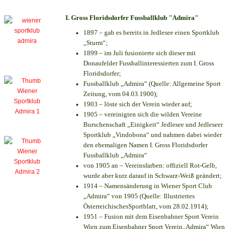
I. Gross Floridsdorfer Fussballklub "Admira"
1897 – gab es bereits in Jedlesee einen Sportklub
„Sturm“;
1899 – im Juli fusionierte sich dieser mit
Donaufelder Fussballinteressierten zum I. Gross
Floridsdorfer
;
Fussballklub „Admira“ (Quelle: Allgemeine Sport
Zeitung, vom 04.03.1900);
1903 – löste sich der Verein wieder auf;
1905 – vereinigten sich die wilden Vereine
Burschenschaft „Einigkeit“ Jedlesee und Jedleseer
Sportklub „Vindobona“ und nahmen dabei wieder
den ehemaligen Namen I. Gross Floridsdorfer
Fussballklub „Admira“
von 1905 an – Vereinsfarben: offiziell Rot-Gelb,
wurde aber kurz darauf in Schwarz-Weiß geändert;
1914 – Namensänderung in Wiener Sport Club
„Admira“ von 1905 (Quelle: Illustriertes
ÖsterreichischesSportblatt, vom 28.02.1914);
1951 – Fusion mit dem Eisenbahner Sport Verein
Wien zum Eisenbahner Sport Verein„Admira“ Wien