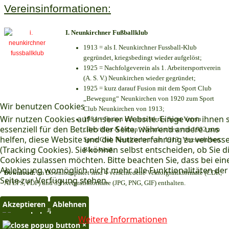
Vereinsinformationen:
I. Neunkirchner Fußballklub
1913 = als I. Neunkirchner Fussball-Klub
gegründet, kriegsbedingt wieder aufgelöst;
1925 = Nachfolgeverein als 1. Arbeitersportverein
(A. S. V.) Neunkirchen wieder gegründet;
1925 = kurz darauf Fusion mit dem Sport Club
„Bewegung“ Neunkirchen von 1920 zum Sport
Wir benutzen Cookies
Club Neunkirchen von 1913;
Wir nutzen Cookies auf unserer Website. Einige von ihnen 
1984 = Fusion mit dem Werks Sport Verein
essenziell für den Betrieb der Seite, während andere uns
„Brevillier & Urban“ Neunkirchen von 1932 zum
helfen, diese Website und die Nutzererfahrung zu verbess
Sport Club Neunkirchen von 1913; Vereinsfarben:
(Tracking Cookies). Sie können selbst entscheiden, ob Sie d
Blau-Weiß;
Cookies zulassen möchten. Bitte beachten Sie, dass bei ein
Ablehnung womöglich nicht mehr alle Funktionalitäten der
Download:
Im Downloadpaket sind 4 verschiedene Vektorgrafikformate (CDR,
Seite zur Verfügung stehen.
AI EPS, PDF) und 3 Pixelgrafikformate (JPG, PNG, GIF) enthalten.
Akzeptieren
Ablehnen
×
Weitere Informationen
×