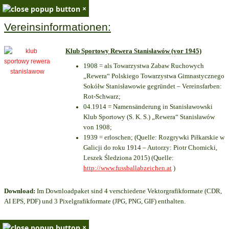
×
Vereinsinformationen:
Klub Sportowy Rewera Stanisławów (vor 1945)
1908 = als Towarzystwa Zabaw Ruchowych
„Rewera“ Polskiego Towarzystwa Gimnastycznego
Sokółw Stanisławowie gegründet – Vereinsfarben:
Rot-Schwarz;
04.1914 = Namensänderung in Stanisławowski
Klub Sportowy (S. K. S.) „Rewera“ Stanisławów
von 1908;
1939 = erloschen; (Quelle: Rozgrywki Piłkarskie w
Galicji do roku 1914 – Autorzy: Piotr Chomicki,
Leszek Śledziona 2015) (Quelle:
http://www.fussballabzeichen.at
)
Download:
Im Downloadpaket sind 4 verschiedene Vektorgrafikformate (CDR,
AI EPS, PDF) und 3 Pixelgrafikformate (JPG, PNG, GIF) enthalten.
×