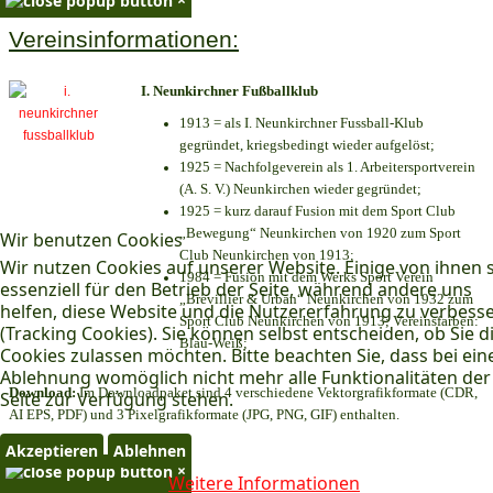
Vereinsinformationen:
I. Neunkirchner Fußballklub
1913 = als I. Neunkirchner Fussball-Klub
gegründet, kriegsbedingt wieder aufgelöst;
1925 = Nachfolgeverein als 1. Arbeitersportverein
(A. S. V.) Neunkirchen wieder gegründet;
1925 = kurz darauf Fusion mit dem Sport Club
„Bewegung“ Neunkirchen von 1920 zum Sport
Wir benutzen Cookies
Club Neunkirchen von 1913;
Wir nutzen Cookies auf unserer Website. Einige von ihnen 
1984 = Fusion mit dem Werks Sport Verein
essenziell für den Betrieb der Seite, während andere uns
„Brevillier & Urban“ Neunkirchen von 1932 zum
helfen, diese Website und die Nutzererfahrung zu verbess
Sport Club Neunkirchen von 1913; Vereinsfarben:
(Tracking Cookies). Sie können selbst entscheiden, ob Sie d
Blau-Weiß;
Cookies zulassen möchten. Bitte beachten Sie, dass bei ein
Ablehnung womöglich nicht mehr alle Funktionalitäten der
Download:
Im Downloadpaket sind 4 verschiedene Vektorgrafikformate (CDR,
Seite zur Verfügung stehen.
AI EPS, PDF) und 3 Pixelgrafikformate (JPG, PNG, GIF) enthalten.
Akzeptieren
Ablehnen
×
Weitere Informationen