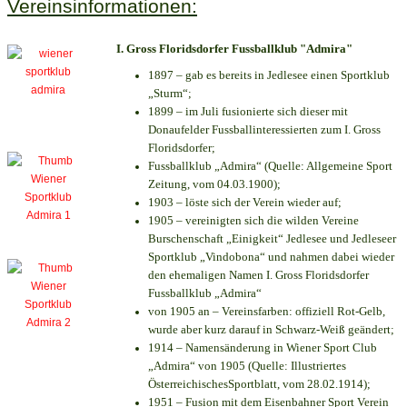
Vereinsinformationen:
I. Gross Floridsdorfer Fussballklub "Admira"
1897 – gab es bereits in Jedlesee einen Sportklub
„Sturm“;
1899 – im Juli fusionierte sich dieser mit
Donaufelder Fussballinteressierten zum I. Gross
Floridsdorfer
;
Fussballklub „Admira“ (Quelle: Allgemeine Sport
Zeitung, vom 04.03.1900);
1903 – löste sich der Verein wieder auf;
1905 – vereinigten sich die wilden Vereine
Burschenschaft „Einigkeit“ Jedlesee und Jedleseer
Sportklub „Vindobona“ und nahmen dabei wieder
den ehemaligen Namen I. Gross Floridsdorfer
Fussballklub „Admira“
von 1905 an – Vereinsfarben: offiziell Rot-Gelb,
wurde aber kurz darauf in Schwarz-Weiß geändert;
1914 – Namensänderung in Wiener Sport Club
„Admira“ von 1905 (Quelle: Illustriertes
ÖsterreichischesSportblatt, vom 28.02.1914);
1951 – Fusion mit dem Eisenbahner Sport Verein