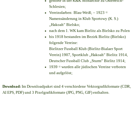
gehörte in der K&K Monarchie zu Österreich-
Schlesien;
Vereinsfarben: Blau-Weiß; – 1923 =
Namensänderung in Klub Sportowy (K. S.)
„Hakoah“ Bielsko;
nach dem 1. WK kam Bielitz als Bielsko zu Polen
bis 1918 bestanden im Bezirk Bielitz (Bielsko)
folgende Vereine:
Bielitzer Fussball Klub (Bielitz-Bialaer Sport
Verein) 1907, Sportklub „Hakoah“ Bielitz 1914,
Deutscher Fussball Club „Sturm“ Bielitz 1914;
1939 = wurden alle jüdischen Vereine verboten
und aufgelöst;
Download:
Im Downloadpaket sind 4 verschiedene Vektorgrafikformate (CDR,
AI EPS, PDF) und 3 Pixelgrafikformate (JPG, PNG, GIF) enthalten.