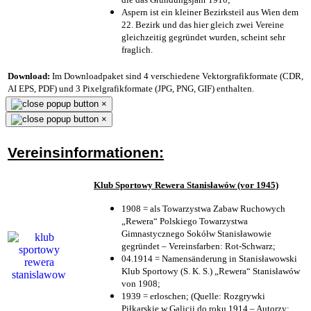
Aspern ist ein kleiner Bezirksteil aus Wien dem
22. Bezirk und das hier gleich zwei Vereine
gleichzeitig gegründet wurden, scheint sehr
fraglich.
Download:
Im Downloadpaket sind 4 verschiedene Vektorgrafikformate (CDR,
AI EPS, PDF) und 3 Pixelgrafikformate (JPG, PNG, GIF) enthalten.
×
×
Vereinsinformationen:
Klub Sportowy Rewera Stanisławów (vor 1945)
1908 = als Towarzystwa Zabaw Ruchowych
„Rewera“ Polskiego Towarzystwa
Gimnastycznego Sokółw Stanisławowie
gegründet – Vereinsfarben: Rot-Schwarz;
04.1914 = Namensänderung in Stanisławowski
Klub Sportowy (S. K. S.) „Rewera“ Stanisławów
von 1908;
1939 = erloschen; (Quelle: Rozgrywki
Piłkarskie w Galicji do roku 1914 – Autorzy: