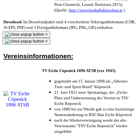
Piotr Chomicki, Leszek Śledziona 2015)
(Quelle:
http://www.fussballabzeichen.at
)
Download:
Im Downloadpaket sind 4 verschiedene Vektorgrafikformate (CDR,
AI EPS, PDF) und 3 Pixelgrafikformate (JPG, PNG, GIF) enthalten.
×
×
Vereinsinformationen:
TV Eiche Cöpenick 1896 ATSB (vor 1945)
gegründet am 15. Januar 1896 als „Arbeiter-
Turn- und Sport-Bund“ Köpenick
21. Juni 1921 neue Sportanlage, der „Eiche-
Platz und Umbenennung des Vereins in TSV
Eiche Köpenick
von 1986 bis zur Wende gab es eine kurzzeitige
Namensänderung in BSG Bau Eiche Köpenick
nach der Wiedervereinigung wurde der alte
Vereinsname "TSV Eiche Köpenick" wieder
eingeführt