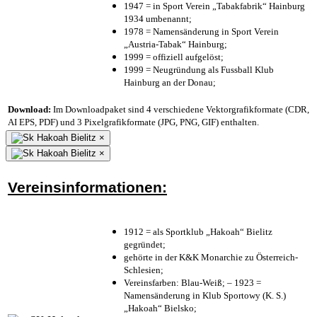
1947 = in Sport Verein „Tabakfabrik“ Hainburg
1934 umbenannt;
1978 = Namensänderung in Sport Verein
„Austria-Tabak“ Hainburg;
1999 = offiziell aufgelöst;
1999 = Neugründung als Fussball Klub
Hainburg an der Donau;
Download:
Im Downloadpaket sind 4 verschiedene Vektorgrafikformate (CDR,
AI EPS, PDF) und 3 Pixelgrafikformate (JPG, PNG, GIF) enthalten.
×
×
Vereinsinformationen:
1912 = als Sportklub „Hakoah“ Bielitz
gegründet;
gehörte in der K&K Monarchie zu Österreich-
Schlesien;
Vereinsfarben: Blau-Weiß; – 1923 =
Namensänderung in Klub Sportowy (K. S.)
„Hakoah“ Bielsko;