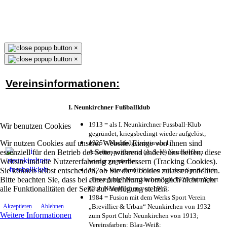
×
×
Vereinsinformationen:
I. Neunkirchner Fußballklub
1913 = als I. Neunkirchner Fussball-Klub
Wir benutzen Cookies
gegründet, kriegsbedingt wieder aufgelöst;
Wir nutzen Cookies auf unserer Website. Einige von ihnen sind
1925 = Nachfolgeverein als 1.
essenziell für den Betrieb der Seite, während andere uns helfen, diese
Arbeitersportverein (A. S. V.) Neunkirchen
Website und die Nutzererfahrung zu verbessern (Tracking Cookies).
wieder gegründet;
Sie können selbst entscheiden, ob Sie die Cookies zulassen möchten.
1925 = kurz darauf Fusion mit dem Sport Club
Bitte beachten Sie, dass bei einer Ablehnung womöglich nicht mehr
„Bewegung“ Neunkirchen von 1920 zum Sport
alle Funktionalitäten der Seite zur Verfügung stehen.
Club Neunkirchen von 1913;
1984 = Fusion mit dem Werks Sport Verein
„Brevillier & Urban“ Neunkirchen von 1932
Akzeptieren
Ablehnen
Weitere Informationen
zum Sport Club Neunkirchen von 1913;
Vereinsfarben: Blau-Weiß;