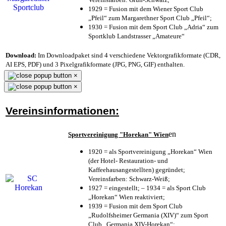
1929 = Fusion mit dem Wiener Sport Club
„Pfeil“ zum Margarethner Sport Club „Pfeil“;
1930 = Fusion mit dem Sport Club „Adria“ zum
Sportklub Landstrasser „Amateure“
Download:
Im Downloadpaket sind 4 verschiedene Vektorgrafikformate (CDR,
AI EPS, PDF) und 3 Pixelgrafikformate (JPG, PNG, GIF) enthalten.
×
×
Vereinsinformationen:
en
Sportvereinigung "Horekan" Wien
1920 = als Sportvereinigung „Horekan“ Wien
(der Hotel- Restauration- und
Kaffeehausangestellten) gegründet;
Vereinsfarben: Schwarz-Weiß;
1927 = eingestellt; – 1934 = als Sport Club
„Horekan“ Wien reaktiviert;
1939 = Fusion mit dem Sport Club
„Rudolfsheimer Germania (XIV)“ zum Sport
Club „Germania XIV-Horekan“;