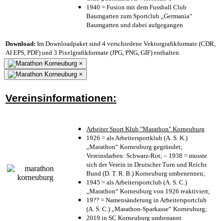
1940 = Fusion mit dem Fussball Club
Baumgarten zum Sportclub „Germania“
Baumgarten und dabei aufgegangen
Download:
Im Downloadpaket sind 4 verschiedene Vektorgrafikformate (CDR,
AI EPS, PDF) und 3 Pixelgrafikformate (JPG, PNG, GIF) enthalten.
×
×
Vereinsinformationen:
Arbeiter Sport Klub "Marathon" Korneuburg
1926 = als Arbeitersportklub (A. S. K.)
„Marathon“ Korneuburg gegründet;
Vereinsfarben: Schwarz-Rot; – 1938 = musste
sich der Verein in Deutscher Turn und Reichs
Bund (D. T. R. B.) Korneuburg umbenennen;
1945 = als Arbeitersportclub (A. S. C.)
„Marathon“ Korneuburg von 1926 reaktiviert;
19?? = Namensänderung in Arbeitersportclub
(A. S. C.) „Marathon-Sparkasse“ Korneuburg;
2019 in SC Korneuburg umbenannt