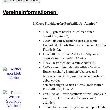
×
Vereinsinformationen:
I. Gross Floridsdorfer Fussballklub "Admira"
1897 – gab es bereits in Jedlesee einen
Sportklub „Sturm“;
1899 – im Juli fusionierte sich dieser mit
Donaufelder Fussballinteressierten zum I. Gross
Floridsdorfer
;
Fussballklub „Admira“ (Quelle: Allgemeine
Sport Zeitung, vom 04.03.1900);
1903 – löste sich der Verein wieder auf;
1905 – vereinigten sich die wilden Vereine
Burschenschaft „Einigkeit“ Jedlesee und
Jedleseer Sportklub „Vindobona“ und nahmen
dabei wieder
den ehemaligen Namen I. Gross Floridsdorfer
Fussballklub „Admira“
von 1905 an – Vereinsfarben: offiziell Rot-Gelb,
wurde aber kurz darauf in Schwarz-Weiß
geändert;
1914 – Namensänderung in Wiener Sport Club