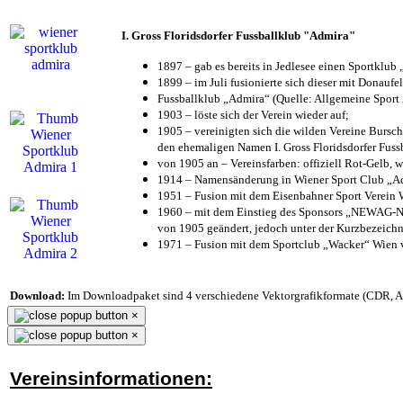
I. Gross Floridsdorfer Fussballklub "Admira"
1897 – gab es bereits in Jedlesee einen Sportklub
1899 – im Juli fusionierte sich dieser mit Donaufel
Fussballklub „Admira“ (Quelle: Allgemeine Sport
1903 – löste sich der Verein wieder auf;
1905 – vereinigten sich die wilden Vereine Bursc
den ehemaligen Namen I. Gross Floridsdorfer Fus
von 1905 an – Vereinsfarben: offiziell Rot-Gelb, 
1914 – Namensänderung in Wiener Sport Club „Admi
1951 – Fusion mit dem Eisenbahner Sport Verein
1960 – mit dem Einstieg des Sponsors „NEWAG-NI
von 1905 geändert, jedoch unter der Kurzbezeich
1971 – Fusion mit dem Sportclub „Wacker“ Wien
Download:
Im Downloadpaket sind 4 verschiedene Vektorgrafikformate (CDR, AI 
×
×
Vereinsinformationen: