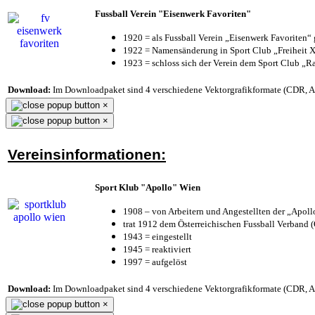
Fussball Verein "Eisenwerk Favoriten"
1920 = als Fussball Verein „Eisenwerk Favoriten“
1922 = Namensänderung in Sport Club „Freiheit X
1923 = schloss sich der Verein dem Sport Club „Ra
Download:
Im Downloadpaket sind 4 verschiedene Vektorgrafikformate (CDR, AI 
×
×
Vereinsinformationen:
Sport Klub "Apollo" Wien
1908 – von Arbeitern und Angestellten der „Apol
trat 1912 dem Österreichischen Fussball Verband (Ö
1943 = eingestellt
1945 = reaktiviert
1997 = aufgelöst
Download:
Im Downloadpaket sind 4 verschiedene Vektorgrafikformate (CDR, AI 
×