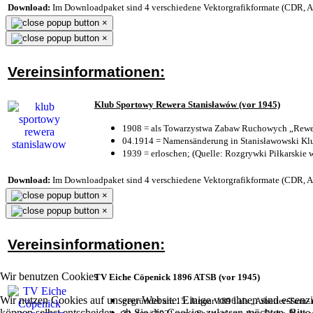
Download:
Im Downloadpaket sind 4 verschiedene Vektorgrafikformate (CDR, AI 
×
×
Vereinsinformationen:
Klub Sportowy Rewera Stanisławów (vor 1945)
1908 = als Towarzystwa Zabaw Ruchowych „Rewer
04.1914 = Namensänderung in Stanisławowski Klu
1939 = erloschen; (Quelle: Rozgrywki Piłkarskie 
Download:
Im Downloadpaket sind 4 verschiedene Vektorgrafikformate (CDR, AI 
×
×
Vereinsinformationen:
Wir benutzen Cookies
TV Eiche Cöpenick 1896 ATSB (vor 1945)
Wir nutzen Cookies auf unserer Website. Einige von ihnen sind essenzi
gegründet am 15. Januar 1896 als „Arbeiter-Turn
können selbst entscheiden, ob Sie die Cookies zulassen möchten. Bitte