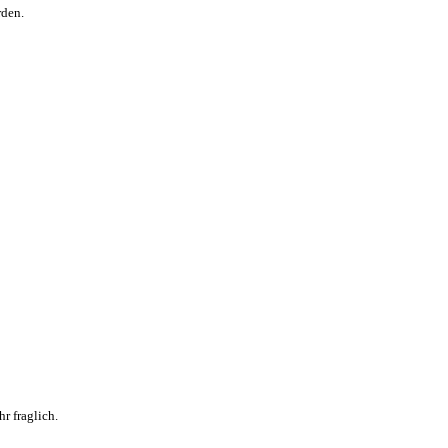
rden.
r fraglich.