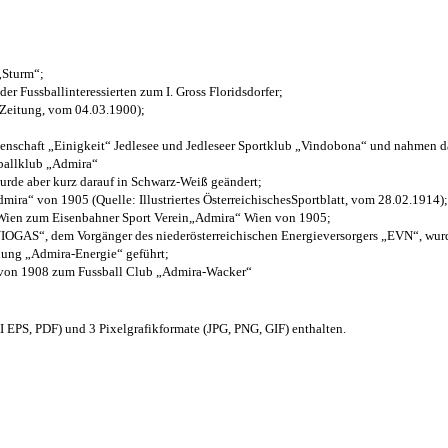
 „Sturm“;
der Fussballinteressierten zum I. Gross Floridsdorfer
;
 Zeitung, vom 04.03.1900);
henschaft „Einigkeit“ Jedlesee und Jedleseer Sportklub „Vindobona“ und nahmen d
sballklub „Admira“
wurde aber kurz darauf in Schwarz-Weiß geändert;
ra“ von 1905 (Quelle: Illustriertes ÖsterreichischesSportblatt, vom 28.02.1914);
 Wien zum Eisenbahner Sport Verein„Admira“ Wien von 1905;
OGAS“, dem Vorgänger des niederösterreichischen Energieversorgers „EVN“, wurde
nung „Admira-Energie“ geführt;
 von 1908 zum Fussball Club „Admira-Wacker“
EPS, PDF) und 3 Pixelgrafikformate (JPG, PNG, GIF) enthalten.