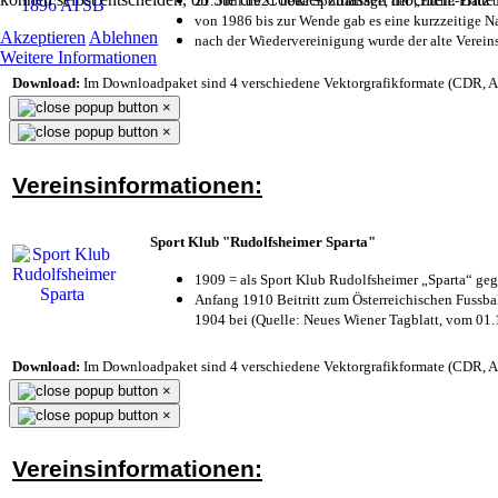
21. Juni 1921 neue Sportanlage, der „Eiche-Plat
von 1986 bis zur Wende gab es eine kurzzeitige
Akzeptieren
Ablehnen
nach der Wiedervereinigung wurde der alte Verei
Weitere Informationen
Download:
Im Downloadpaket sind 4 verschiedene Vektorgrafikformate (CDR, AI 
×
×
Vereinsinformationen:
Sport Klub "Rudolfsheimer Sparta"
1909 = als Sport Klub Rudolfsheimer „Sparta“ geg
Anfang 1910 Beitritt zum Österreichischen Fussbal
1904 bei (Quelle: Neues Wiener Tagblatt, vom 01
Download:
Im Downloadpaket sind 4 verschiedene Vektorgrafikformate (CDR, AI 
×
×
Vereinsinformationen: