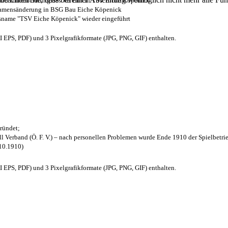
z und Umbenennung des Vereins in TSV Eiche Köpenick
 Namensänderung in BSG Bau Eiche Köpenick
nsname "TSV Eiche Köpenick" wieder eingeführt
EPS, PDF) und 3 Pixelgrafikformate (JPG, PNG, GIF) enthalten.
ründet;
l Verband (Ö. F. V.) – nach personellen Problemen wurde Ende 1910 der Spielbetri
.10.1910)
EPS, PDF) und 3 Pixelgrafikformate (JPG, PNG, GIF) enthalten.