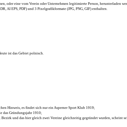
men,
oder eine vom Verein oder Unternehmen legitimierte Person,
herunterladen we
R, AI EPS, PDF) und 3 Pixelgrafikformate (JPG, PNG, GIF) enthalten.
ute ist das Gebiet polnisch.
chen Hinweis, es findet sich nur ein Asperner Sport Klub 1919
;
die das Gründungsjahr 1910
;
. Bezirk und das hier gleich zwei Vereine gleichzeitig gegründet wurden, scheint seh