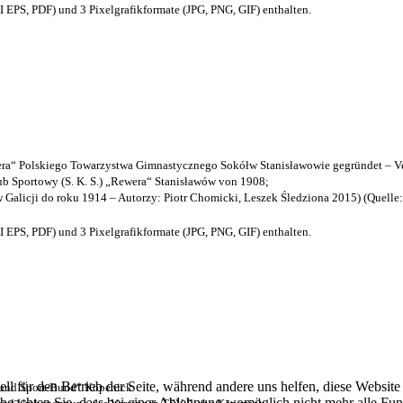
EPS, PDF) und 3 Pixelgrafikformate (JPG, PNG, GIF) enthalten.
a“ Polskiego Towarzystwa Gimnastycznego Sokółw Stanisławowie gegründet – Ve
b Sportowy (S. K. S.) „Rewera“ Stanisławów von 1908;
w Galicji do roku 1914 – Autorzy: Piotr Chomicki, Leszek Śledziona 2015) (Quelle
EPS, PDF) und 3 Pixelgrafikformate (JPG, PNG, GIF) enthalten.
ell für den Betrieb der Seite, während andere uns helfen, diese Websit
- und Sport-Bund“ Köpenick
 beachten Sie, dass bei einer Ablehnung womöglich nicht mehr alle Funk