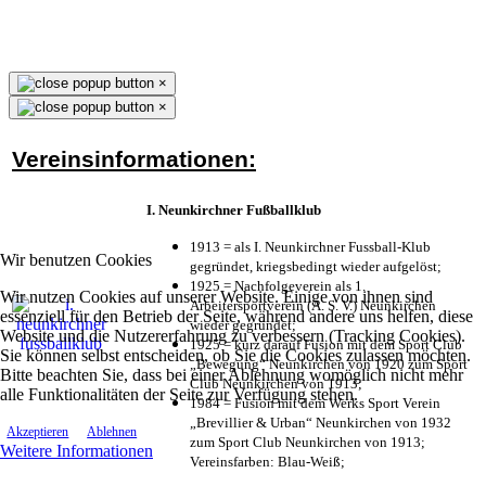
×
×
Vereinsinformationen:
I. Neunkirchner Fußballklub
1913 = als I. Neunkirchner Fussball-Klub
Wir benutzen Cookies
gegründet, kriegsbedingt wieder aufgelöst;
1925 = Nachfolgeverein als 1.
Wir nutzen Cookies auf unserer Website. Einige von ihnen sind
Arbeitersportverein (A. S. V.) Neunkirchen
essenziell für den Betrieb der Seite, während andere uns helfen, diese
wieder gegründet;
Website und die Nutzererfahrung zu verbessern (Tracking Cookies).
1925 = kurz darauf Fusion mit dem Sport Club
Sie können selbst entscheiden, ob Sie die Cookies zulassen möchten.
„Bewegung“ Neunkirchen von 1920 zum Sport
Bitte beachten Sie, dass bei einer Ablehnung womöglich nicht mehr
Club Neunkirchen von 1913;
alle Funktionalitäten der Seite zur Verfügung stehen.
1984 = Fusion mit dem Werks Sport Verein
„Brevillier & Urban“ Neunkirchen von 1932
Akzeptieren
Ablehnen
zum Sport Club Neunkirchen von 1913;
Weitere Informationen
Vereinsfarben: Blau-Weiß;