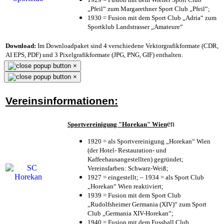
„Pfeil“ zum Margarethner Sport Club „Pfeil“;
1930 = Fusion mit dem Sport Club „Adria“ zum
Sportklub Landstrasser „Amateure“
Download:
Im Downloadpaket sind 4 verschiedene Vektorgrafikformate (CDR,
AI EPS, PDF) und 3 Pixelgrafikformate (JPG, PNG, GIF) enthalten.
×
×
Vereinsinformationen:
en
Sportvereinigung "Horekan" Wien
1920 = als Sportvereinigung „Horekan“ Wien
(der Hotel- Restauration- und
Kaffeehausangestellten) gegründet;
Vereinsfarben: Schwarz-Weiß;
1927 = eingestellt; – 1934 = als Sport Club
„Horekan“ Wien reaktiviert;
1939 = Fusion mit dem Sport Club
„Rudolfsheimer Germania (XIV)“ zum Sport
Club „Germania XIV-Horekan“;
1940 = Fusion mit dem Fussball Club