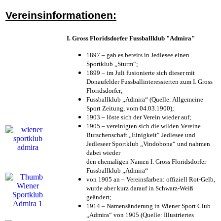
Vereinsinformationen:
I. Gross Floridsdorfer Fussballklub "Admira"
1897 – gab es bereits in Jedlesee einen
Sportklub „Sturm“;
1899 – im Juli fusionierte sich dieser mit
Donaufelder Fussballinteressierten zum I. Gross
Floridsdorfer
;
Fussballklub „Admira“ (Quelle: Allgemeine
Sport Zeitung, vom 04.03.1900);
1903 – löste sich der Verein wieder auf;
1905 – vereinigten sich die wilden Vereine
Burschenschaft „Einigkeit“ Jedlesee und
Jedleseer Sportklub „Vindobona“ und nahmen
dabei wieder
den ehemaligen Namen I. Gross Floridsdorfer
Fussballklub „Admira“
von 1905 an – Vereinsfarben: offiziell Rot-Gelb,
wurde aber kurz darauf in Schwarz-Weiß
geändert;
1914 – Namensänderung in Wiener Sport Club
„Admira“ von 1905 (Quelle: Illustriertes