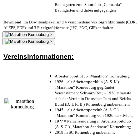
Baumgarten zum Sportclub „Germania“
Baumgarten und dabei aufgegangen
Download:
Im Downloadpaket sind 4 verschiedene Vektorgrafikformate (CDR,
AI EPS, PDF) und 3 Pixelgrafikformate (JPG, PNG, GIF) enthalten.
×
×
Vereinsinformationen:
Arbeiter Sport Klub "Marathon" Korneuburg
1926 = als Arbeitersportklub (A. S. K.)
„Marathon“ Korneuburg gegründet;
Vereinsfarben: Schwarz-Rot; – 1938 = musste
sich der Verein in Deutscher Turn und Reichs
Bund (D. T. R. B.) Korneuburg umbenennen;
1945 = als Arbeitersportclub (A. S. C.)
„Marathon“ Korneuburg von 1926 reaktiviert;
19?? = Namensänderung in Arbeitersportclub
(A. S. C.) „Marathon-Sparkasse“ Korneuburg;
2019 in SC Korneuburg umbenannt