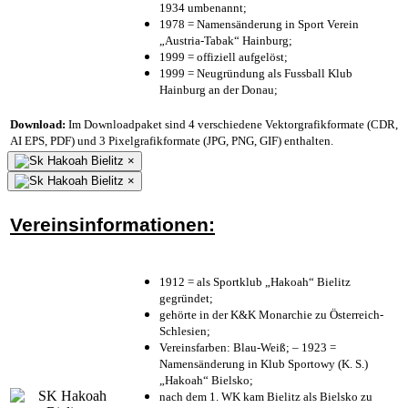
1934 umbenannt;
1978 = Namensänderung in Sport Verein
„Austria-Tabak“ Hainburg;
1999 = offiziell aufgelöst;
1999 = Neugründung als Fussball Klub
Hainburg an der Donau;
Download:
Im Downloadpaket sind 4 verschiedene Vektorgrafikformate (CDR,
AI EPS, PDF) und 3 Pixelgrafikformate (JPG, PNG, GIF) enthalten.
×
×
Vereinsinformationen:
1912 = als Sportklub „Hakoah“ Bielitz
gegründet;
gehörte in der K&K Monarchie zu Österreich-
Schlesien;
Vereinsfarben: Blau-Weiß; – 1923 =
Namensänderung in Klub Sportowy (K. S.)
„Hakoah“ Bielsko;
nach dem 1. WK kam Bielitz als Bielsko zu