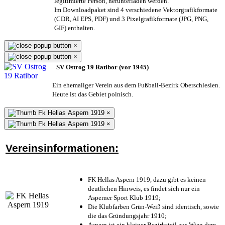
legitimierte Person,
herunterladen werden.
Im Downloadpaket sind 4 verschiedene Vektorgrafikformate
(CDR, AI EPS, PDF) und 3 Pixelgrafikformate (JPG, PNG,
GIF) enthalten.
×
×
SV Ostrog 19 Ratibor (vor 1945)
Ein ehemaliger Verein aus dem Fußball-Bezirk Oberschlesien.
Heute ist das Gebiet polnisch.
×
×
Vereinsinformationen:
FK Hellas Aspern 1919, dazu gibt es keinen
deutlichen Hinweis, es findet sich nur ein
Asperner Sport Klub 1919
;
Die Klubfarben Grün-Weiß sind identisch, sowie
die das Gründungsjahr 1910
;
Aspern ist ein kleiner Bezirksteil aus Wien dem