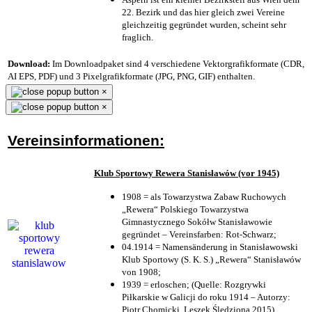
22. Bezirk und das hier gleich zwei Vereine
gleichzeitig gegründet wurden, scheint sehr
fraglich.
Download:
Im Downloadpaket sind 4 verschiedene Vektorgrafikformate (CDR,
AI EPS, PDF) und 3 Pixelgrafikformate (JPG, PNG, GIF) enthalten.
×
×
Vereinsinformationen:
Klub Sportowy Rewera Stanisławów (vor 1945)
1908 = als Towarzystwa Zabaw Ruchowych
„Rewera“ Polskiego Towarzystwa
Gimnastycznego Sokółw Stanisławowie
gegründet – Vereinsfarben: Rot-Schwarz;
04.1914 = Namensänderung in Stanisławowski
Klub Sportowy (S. K. S.) „Rewera“ Stanisławów
von 1908;
1939 = erloschen; (Quelle: Rozgrywki
Piłkarskie w Galicji do roku 1914 – Autorzy:
Piotr Chomicki, Leszek Śledziona 2015)