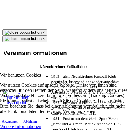
×
×
Vereinsinformationen:
I. Neunkirchner Fußballklub
Wir benutzen Cookies
1913 = als I. Neunkirchner Fussball-Klub
gegründet, kriegsbedingt wieder aufgelöst;
Wir nutzen Cookies auf unserer Website. Einige von ihnen sind
1925 = Nachfolgeverein als 1.
essenziell für den Betrieb der Seite, während andere uns helfen, diese
Arbeitersportverein (A. S. V.) Neunkirchen
Website und die Nutzererfahrung zu verbessern (Tracking Cookies).
wieder gegründet;
Sie können selbst entscheiden, ob Sie die Cookies zulassen möchten.
1925 = kurz darauf Fusion mit dem Sport Club
Bitte beachten Sie, dass bei einer Ablehnung womöglich nicht mehr
„Bewegung“ Neunkirchen von 1920 zum Sport
alle Funktionalitäten der Seite zur Verfügung stehen.
Club Neunkirchen von 1913;
1984 = Fusion mit dem Werks Sport Verein
Akzeptieren
Ablehnen
„Brevillier & Urban“ Neunkirchen von 1932
Weitere Informationen
zum Sport Club Neunkirchen von 1913;