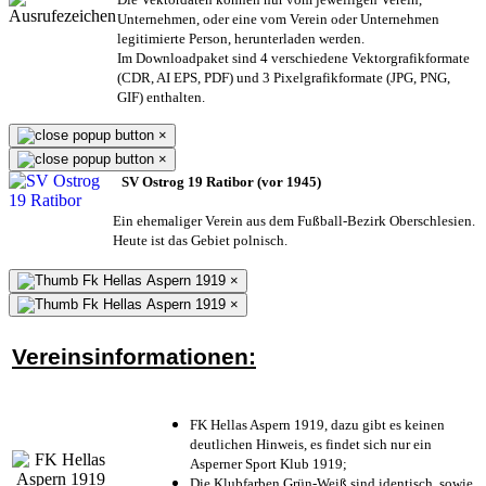
Unternehmen,
oder eine vom Verein oder Unternehmen
legitimierte Person,
herunterladen werden.
Im Downloadpaket sind 4 verschiedene Vektorgrafikformate
(CDR, AI EPS, PDF) und 3 Pixelgrafikformate (JPG, PNG,
GIF) enthalten.
×
×
SV Ostrog 19 Ratibor (vor 1945)
Ein ehemaliger Verein aus dem Fußball-Bezirk Oberschlesien.
Heute ist das Gebiet polnisch.
×
×
Vereinsinformationen:
FK Hellas Aspern 1919, dazu gibt es keinen
deutlichen Hinweis, es findet sich nur ein
Asperner Sport Klub 1919
;
Die Klubfarben Grün-Weiß sind identisch, sowie