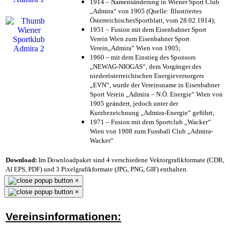
1914 – Namensänderung in Wiener Sport Club
„Admira“ von 1905 (Quelle: Illustriertes
ÖsterreichischesSportblatt, vom 28.02.1914);
1951 – Fusion mit dem Eisenbahner Sport
Verein Wien zum Eisenbahner Sport
Verein„Admira“ Wien von 1905;
1960 – mit dem Einstieg des Sponsors
„NEWAG-NIOGAS“, dem Vorgänger des
niederösterreichischen Energieversorgers
„EVN“, wurde der Vereinsname in Eisenbahner
Sport Verein „Admira – N.Ö. Energie“ Wien von
1905 geändert, jedoch unter der
Kurzbezeichnung „Admira-Energie“ geführt;
1971 – Fusion mit dem Sportclub „Wacker“
Wien von 1908 zum Fussball Club „Admira-
Wacker“
Download:
Im Downloadpaket sind 4 verschiedene Vektorgrafikformate (CDR,
AI EPS, PDF) und 3 Pixelgrafikformate (JPG, PNG, GIF) enthalten.
×
×
Vereinsinformationen: