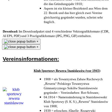
die das Gründungsjahr 1910
;
Aspern ist ein kleiner Bezirksteil aus Wien dem
22. Bezirk und das hier gleich zwei Vereine
gleichzeitig gegründet wurden, scheint sehr
fraglich.
Download:
Im Downloadpaket sind 4 verschiedene Vektorgrafikformate (CDR,
AI EPS, PDF) und 3 Pixelgrafikformate (JPG, PNG, GIF) enthalten.
×
×
Vereinsinformationen:
Klub Sportowy Rewera Stanisławów (vor 1945)
1908 = als Towarzystwa Zabaw Ruchowych
„Rewera“ Polskiego Towarzystwa
Gimnastycznego Sokółw Stanisławowie
gegründet – Vereinsfarben: Rot-Schwarz;
04.1914 = Namensänderung in Stanisławowski
Klub Sportowy (S. K. S.) „Rewera“ Stanisławów
von 1908;
1939 = erloschen; (Quelle: Rozgrywki