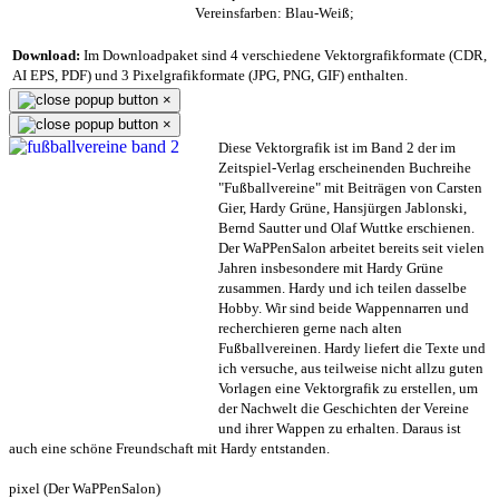
Vereinsfarben: Blau-Weiß;
Download:
Im Downloadpaket sind 4 verschiedene Vektorgrafikformate (CDR,
AI EPS, PDF) und 3 Pixelgrafikformate (JPG, PNG, GIF) enthalten.
×
×
Diese Vektorgrafik ist im Band 2 der im
Zeitspiel-Verlag erscheinenden Buchreihe
"Fußballvereine" mit Beiträgen von Carsten
Gier, Hardy Grüne, Hansjürgen Jablonski,
Bernd Sautter und Olaf Wuttke erschienen.
Der WaPPenSalon arbeitet bereits seit vielen
Jahren insbesondere mit Hardy Grüne
zusammen. Hardy und ich teilen dasselbe
Hobby. Wir sind beide Wappennarren und
recherchieren gerne nach alten
Fußballvereinen. Hardy liefert die Texte und
ich versuche, aus teilweise nicht allzu guten
Vorlagen eine Vektorgrafik zu erstellen, um
der Nachwelt die Geschichten der Vereine
und ihrer Wappen zu erhalten. Daraus ist
auch eine schöne Freundschaft mit Hardy entstanden.
pixel (Der WaPPenSalon)