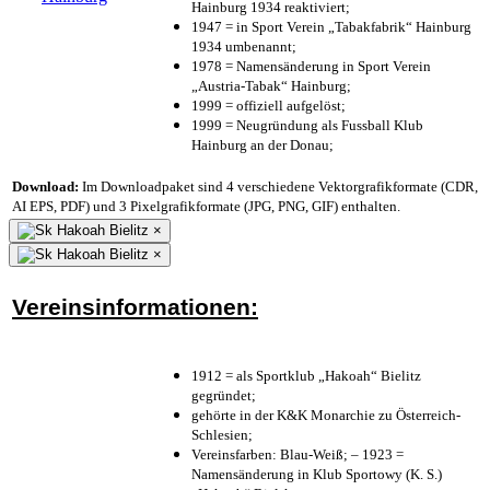
Hainburg 1934 reaktiviert;
1947 = in Sport Verein „Tabakfabrik“ Hainburg
1934 umbenannt;
1978 = Namensänderung in Sport Verein
„Austria-Tabak“ Hainburg;
1999 = offiziell aufgelöst;
1999 = Neugründung als Fussball Klub
Hainburg an der Donau;
Download:
Im Downloadpaket sind 4 verschiedene Vektorgrafikformate (CDR,
AI EPS, PDF) und 3 Pixelgrafikformate (JPG, PNG, GIF) enthalten.
×
×
Vereinsinformationen:
1912 = als Sportklub „Hakoah“ Bielitz
gegründet;
gehörte in der K&K Monarchie zu Österreich-
Schlesien;
Vereinsfarben: Blau-Weiß; – 1923 =
Namensänderung in Klub Sportowy (K. S.)