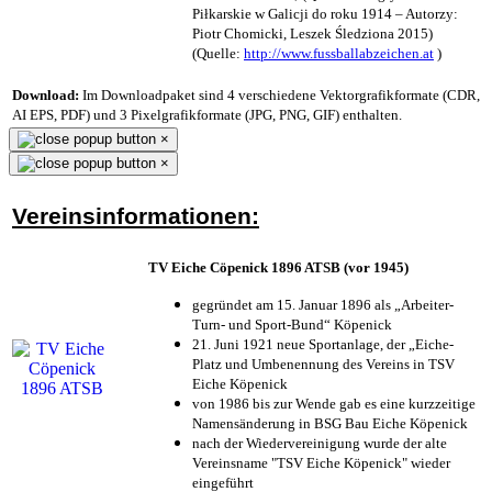
Piłkarskie w Galicji do roku 1914 – Autorzy:
Piotr Chomicki, Leszek Śledziona 2015)
(Quelle:
http://www.fussballabzeichen.at
)
Download:
Im Downloadpaket sind 4 verschiedene Vektorgrafikformate (CDR,
AI EPS, PDF) und 3 Pixelgrafikformate (JPG, PNG, GIF) enthalten.
×
×
Vereinsinformationen:
TV Eiche Cöpenick 1896 ATSB (vor 1945)
gegründet am 15. Januar 1896 als „Arbeiter-
Turn- und Sport-Bund“ Köpenick
21. Juni 1921 neue Sportanlage, der „Eiche-
Platz und Umbenennung des Vereins in TSV
Eiche Köpenick
von 1986 bis zur Wende gab es eine kurzzeitige
Namensänderung in BSG Bau Eiche Köpenick
nach der Wiedervereinigung wurde der alte
Vereinsname "TSV Eiche Köpenick" wieder
eingeführt