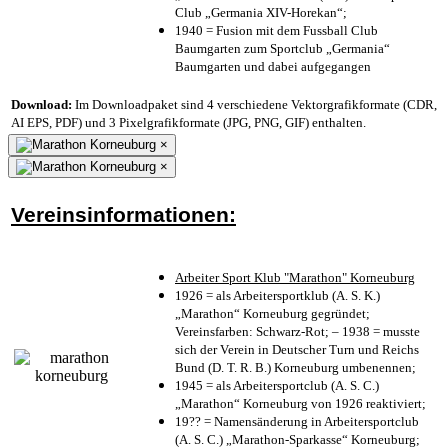
Club „Germania XIV-Horekan“;
1940 = Fusion mit dem Fussball Club
Baumgarten zum Sportclub „Germania“
Baumgarten und dabei aufgegangen
Download:
Im Downloadpaket sind 4 verschiedene Vektorgrafikformate (CDR,
AI EPS, PDF) und 3 Pixelgrafikformate (JPG, PNG, GIF) enthalten.
×
×
Vereinsinformationen:
Arbeiter Sport Klub "Marathon" Korneuburg
1926 = als Arbeitersportklub (A. S. K.)
„Marathon“ Korneuburg gegründet;
Vereinsfarben: Schwarz-Rot; – 1938 = musste
sich der Verein in Deutscher Turn und Reichs
Bund (D. T. R. B.) Korneuburg umbenennen;
1945 = als Arbeitersportclub (A. S. C.)
„Marathon“ Korneuburg von 1926 reaktiviert;
19?? = Namensänderung in Arbeitersportclub
(A. S. C.) „Marathon-Sparkasse“ Korneuburg;