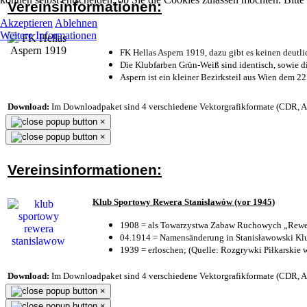
Vereinsinformationen:
Akzeptieren
Ablehnen
Weitere Informationen
FK Hellas Aspern 1919, dazu gibt es keinen deutli
Die Klubfarben Grün-Weiß sind identisch, sowie 
Aspern ist ein kleiner Bezirksteil aus Wien dem 22
Download:
Im Downloadpaket sind 4 verschiedene Vektorgrafikformate (CDR, AI 
×
×
Vereinsinformationen:
Klub Sportowy Rewera Stanisławów (vor 1945)
1908 = als Towarzystwa Zabaw Ruchowych „Rewer
04.1914 = Namensänderung in Stanisławowski Klu
1939 = erloschen; (Quelle: Rozgrywki Piłkarskie 
Download:
Im Downloadpaket sind 4 verschiedene Vektorgrafikformate (CDR, AI 
×
×