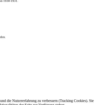
von 1930-1931.
rden.
e und die Nutzererfahrung zu verbessern (Tracking Cookies). Sie
tionalitäten der Seite zur Verfügung stehen.