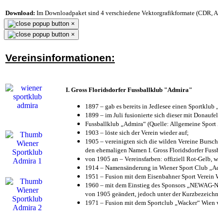
Download:
Im Downloadpaket sind 4 verschiedene Vektorgrafikformate (CDR, AI 
×
×
Vereinsinformationen:
I. Gross Floridsdorfer Fussballklub "Admira"
1897 – gab es bereits in Jedlesee einen Sportklub
1899 – im Juli fusionierte sich dieser mit Donaufel
Fussballklub „Admira“ (Quelle: Allgemeine Sport
1903 – löste sich der Verein wieder auf;
1905 – vereinigten sich die wilden Vereine Bursc
den ehemaligen Namen I. Gross Floridsdorfer Fus
von 1905 an – Vereinsfarben: offiziell Rot-Gelb, 
1914 – Namensänderung in Wiener Sport Club „Admi
1951 – Fusion mit dem Eisenbahner Sport Verein
1960 – mit dem Einstieg des Sponsors „NEWAG-NI
von 1905 geändert, jedoch unter der Kurzbezeich
1971 – Fusion mit dem Sportclub „Wacker“ Wien