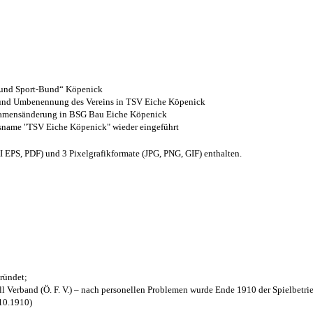
- und Sport-Bund“ Köpenick
z und Umbenennung des Vereins in TSV Eiche Köpenick
 Namensänderung in BSG Bau Eiche Köpenick
nsname "TSV Eiche Köpenick" wieder eingeführt
EPS, PDF) und 3 Pixelgrafikformate (JPG, PNG, GIF) enthalten.
ründet;
l Verband (Ö. F. V.) – nach personellen Problemen wurde Ende 1910 der Spielbetri
.10.1910)