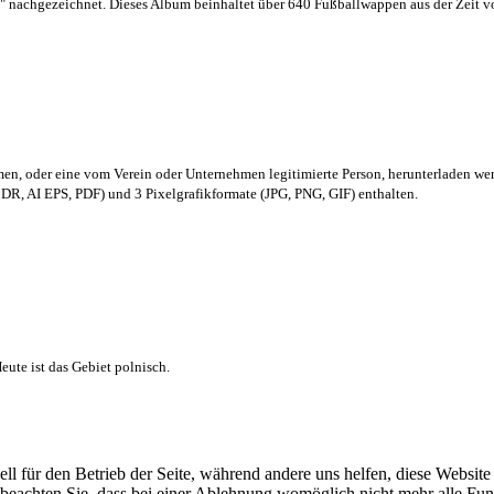
 nachgezeichnet. Dieses Album beinhaltet über 640 Fußballwappen aus der Zeit 
men,
oder eine vom Verein oder Unternehmen legitimierte Person,
herunterladen we
R, AI EPS, PDF) und 3 Pixelgrafikformate (JPG, PNG, GIF) enthalten.
ute ist das Gebiet polnisch.
ell für den Betrieb der Seite, während andere uns helfen, diese Websit
 beachten Sie, dass bei einer Ablehnung womöglich nicht mehr alle Funk