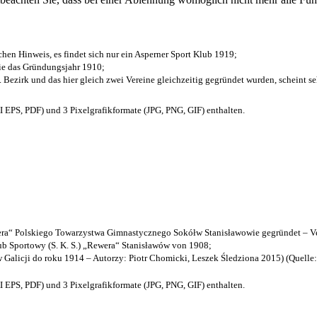
chen Hinweis, es findet sich nur ein Asperner Sport Klub 1919
;
die das Gründungsjahr 1910
;
. Bezirk und das hier gleich zwei Vereine gleichzeitig gegründet wurden, scheint seh
EPS, PDF) und 3 Pixelgrafikformate (JPG, PNG, GIF) enthalten.
a“ Polskiego Towarzystwa Gimnastycznego Sokółw Stanisławowie gegründet – Ve
b Sportowy (S. K. S.) „Rewera“ Stanisławów von 1908;
w Galicji do roku 1914 – Autorzy: Piotr Chomicki, Leszek Śledziona 2015) (Quelle
EPS, PDF) und 3 Pixelgrafikformate (JPG, PNG, GIF) enthalten.