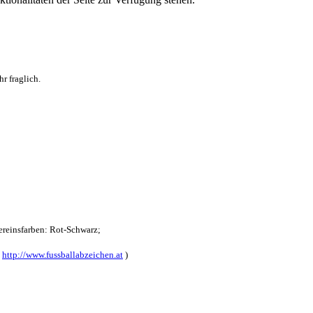
r fraglich.
reinsfarben: Rot-Schwarz;
:
http://www.fussballabzeichen.at
)