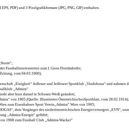
EPS, PDF) und 3 Pixelgrafikformate (JPG, PNG, GIF) enthalten.
 „Sturm“;
der Fussballinteressierten zum I. Gross Floridsdorfer
;
 Zeitung, vom 04.03.1900);
henschaft „Einigkeit“ Jedlesee und Jedleseer Sportklub „Vindobona“ und nahmen d
sballklub „Admira“
wurde aber kurz darauf in Schwarz-Weiß geändert;
ra“ von 1905 (Quelle: Illustriertes ÖsterreichischesSportblatt, vom 28.02.1914);
 Wien zum Eisenbahner Sport Verein„Admira“ Wien von 1905;
OGAS“, dem Vorgänger des niederösterreichischen Energieversorgers „EVN“, wurde
nung „Admira-Energie“ geführt;
 von 1908 zum Fussball Club „Admira-Wacker“