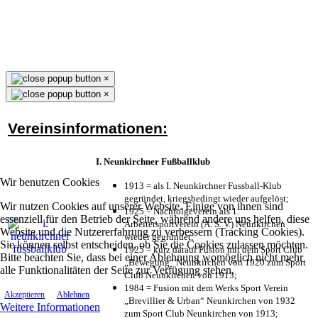
×
×
Vereinsinformationen:
I. Neunkirchner Fußballklub
Wir benutzen Cookies
1913 = als I. Neunkirchner Fussball-Klub
gegründet, kriegsbedingt wieder aufgelöst;
Wir nutzen Cookies auf unserer Website. Einige von ihnen sind
1925 = Nachfolgeverein als 1.
essenziell für den Betrieb der Seite, während andere uns helfen, diese
Arbeitersportverein (A. S. V.) Neunkirchen
Website und die Nutzererfahrung zu verbessern (Tracking Cookies).
wieder gegründet;
Sie können selbst entscheiden, ob Sie die Cookies zulassen möchten.
1925 = kurz darauf Fusion mit dem Sport Club
Bitte beachten Sie, dass bei einer Ablehnung womöglich nicht mehr
„Bewegung“ Neunkirchen von 1920 zum Sport
alle Funktionalitäten der Seite zur Verfügung stehen.
Club Neunkirchen von 1913;
1984 = Fusion mit dem Werks Sport Verein
Akzeptieren
Ablehnen
„Brevillier & Urban“ Neunkirchen von 1932
Weitere Informationen
zum Sport Club Neunkirchen von 1913;