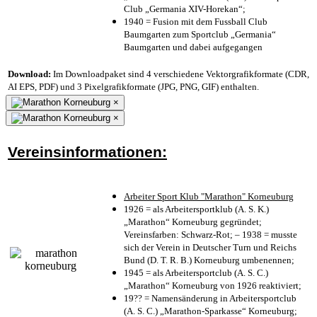
Club „Germania XIV-Horekan“;
1940 = Fusion mit dem Fussball Club
Baumgarten zum Sportclub „Germania“
Baumgarten und dabei aufgegangen
Download:
Im Downloadpaket sind 4 verschiedene Vektorgrafikformate (CDR,
AI EPS, PDF) und 3 Pixelgrafikformate (JPG, PNG, GIF) enthalten.
×
×
Vereinsinformationen:
Arbeiter Sport Klub "Marathon" Korneuburg
1926 = als Arbeitersportklub (A. S. K.)
„Marathon“ Korneuburg gegründet;
Vereinsfarben: Schwarz-Rot; – 1938 = musste
sich der Verein in Deutscher Turn und Reichs
Bund (D. T. R. B.) Korneuburg umbenennen;
1945 = als Arbeitersportclub (A. S. C.)
„Marathon“ Korneuburg von 1926 reaktiviert;
19?? = Namensänderung in Arbeitersportclub
(A. S. C.) „Marathon-Sparkasse“ Korneuburg;