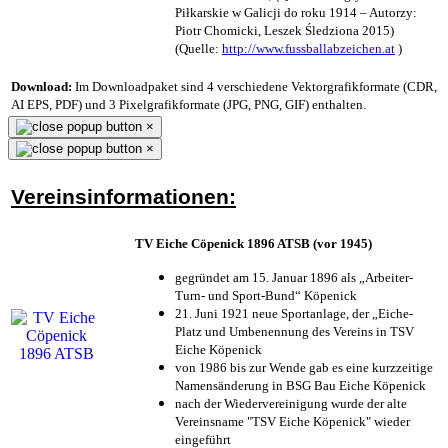
Piłkarskie w Galicji do roku 1914 – Autorzy:
Piotr Chomicki, Leszek Śledziona 2015)
(Quelle:
http://www.fussballabzeichen.at
)
Download:
Im Downloadpaket sind 4 verschiedene Vektorgrafikformate (CDR,
AI EPS, PDF) und 3 Pixelgrafikformate (JPG, PNG, GIF) enthalten.
×
×
Vereinsinformationen:
TV Eiche Cöpenick 1896 ATSB (vor 1945)
gegründet am 15. Januar 1896 als „Arbeiter-
Turn- und Sport-Bund“ Köpenick
21. Juni 1921 neue Sportanlage, der „Eiche-
Platz und Umbenennung des Vereins in TSV
Eiche Köpenick
von 1986 bis zur Wende gab es eine kurzzeitige
Namensänderung in BSG Bau Eiche Köpenick
nach der Wiedervereinigung wurde der alte
Vereinsname "TSV Eiche Köpenick" wieder
eingeführt