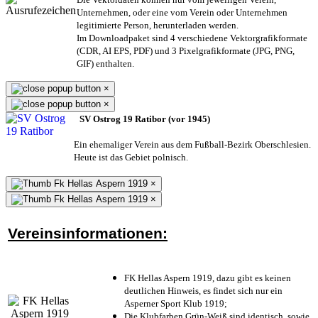
Unternehmen,
oder eine vom Verein oder Unternehmen
legitimierte Person,
herunterladen werden.
Im Downloadpaket sind 4 verschiedene Vektorgrafikformate
(CDR, AI EPS, PDF) und 3 Pixelgrafikformate (JPG, PNG,
GIF) enthalten.
×
×
SV Ostrog 19 Ratibor (vor 1945)
Ein ehemaliger Verein aus dem Fußball-Bezirk Oberschlesien.
Heute ist das Gebiet polnisch.
×
×
Vereinsinformationen:
FK Hellas Aspern 1919, dazu gibt es keinen
deutlichen Hinweis, es findet sich nur ein
Asperner Sport Klub 1919
;
Die Klubfarben Grün-Weiß sind identisch, sowie