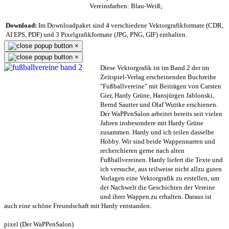
Vereinsfarben: Blau-Weiß;
Download:
Im Downloadpaket sind 4 verschiedene Vektorgrafikformate (CDR,
AI EPS, PDF) und 3 Pixelgrafikformate (JPG, PNG, GIF) enthalten.
×
×
Diese Vektorgrafik ist im Band 2 der im
Zeitspiel-Verlag erscheinenden Buchreihe
"Fußballvereine" mit Beiträgen von Carsten
Gier, Hardy Grüne, Hansjürgen Jablonski,
Bernd Sautter und Olaf Wuttke erschienen.
Der WaPPenSalon arbeitet bereits seit vielen
Jahren insbesondere mit Hardy Grüne
zusammen. Hardy und ich teilen dasselbe
Hobby. Wir sind beide Wappennarren und
recherchieren gerne nach alten
Fußballvereinen. Hardy liefert die Texte und
ich versuche, aus teilweise nicht allzu guten
Vorlagen eine Vektorgrafik zu erstellen, um
der Nachwelt die Geschichten der Vereine
und ihrer Wappen zu erhalten. Daraus ist
auch eine schöne Freundschaft mit Hardy entstanden.
pixel (Der WaPPenSalon)