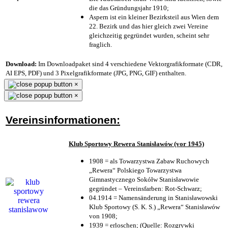
die das Gründungsjahr 1910
;
Aspern ist ein kleiner Bezirksteil aus Wien dem
22. Bezirk und das hier gleich zwei Vereine
gleichzeitig gegründet wurden, scheint sehr
fraglich.
Download:
Im Downloadpaket sind 4 verschiedene Vektorgrafikformate (CDR,
AI EPS, PDF) und 3 Pixelgrafikformate (JPG, PNG, GIF) enthalten.
×
×
Vereinsinformationen:
Klub Sportowy Rewera Stanisławów (vor 1945)
1908 = als Towarzystwa Zabaw Ruchowych
„Rewera“ Polskiego Towarzystwa
Gimnastycznego Sokółw Stanisławowie
gegründet – Vereinsfarben: Rot-Schwarz;
04.1914 = Namensänderung in Stanisławowski
Klub Sportowy (S. K. S.) „Rewera“ Stanisławów
von 1908;
1939 = erloschen; (Quelle: Rozgrywki