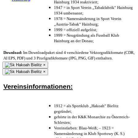
Hainburg 1934 reaktiviert;
1947 = in Sport Verein „Tabakfabrik“ Hainburg
1934 umbenannt;
1978 = Namensänderung in Sport Verein
„Austria-Tabak“ Hainburg;
1999 = offiziell aufgelöst;
1999 = Neugründung als Fussball Klub
Hainburg an der Donau;
Download:
Im Downloadpaket sind 4 verschiedene Vektorgrafikformate (CDR,
AI EPS, PDF) und 3 Pixelgrafikformate (JPG, PNG, GIF) enthalten.
×
×
Vereinsinformationen:
1912 = als Sportklub „Hakoah“ Bielitz
gegründet;
gehörte in der K&K Monarchie zu Österreich-
Schlesien;
Vereinsfarben: Blau-Weiß; – 1923 =
Namensänderung in Klub Sportowy (K. S.)