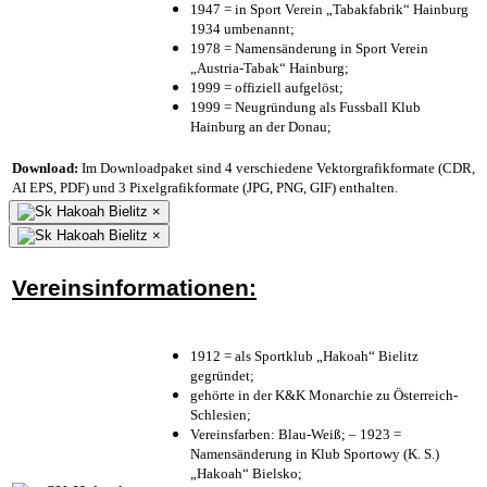
1947 = in Sport Verein „Tabakfabrik“ Hainburg
1934 umbenannt;
1978 = Namensänderung in Sport Verein
„Austria-Tabak“ Hainburg;
1999 = offiziell aufgelöst;
1999 = Neugründung als Fussball Klub
Hainburg an der Donau;
Download:
Im Downloadpaket sind 4 verschiedene Vektorgrafikformate (CDR,
AI EPS, PDF) und 3 Pixelgrafikformate (JPG, PNG, GIF) enthalten.
×
×
Vereinsinformationen:
1912 = als Sportklub „Hakoah“ Bielitz
gegründet;
gehörte in der K&K Monarchie zu Österreich-
Schlesien;
Vereinsfarben: Blau-Weiß; – 1923 =
Namensänderung in Klub Sportowy (K. S.)
„Hakoah“ Bielsko;