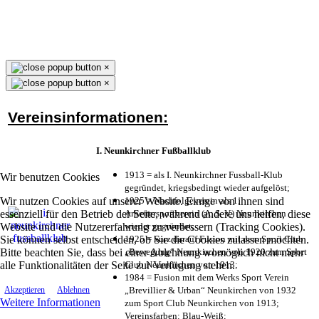
×
×
Vereinsinformationen:
I. Neunkirchner Fußballklub
1913 = als I. Neunkirchner Fussball-Klub
Wir benutzen Cookies
gegründet, kriegsbedingt wieder aufgelöst;
Wir nutzen Cookies auf unserer Website. Einige von ihnen sind
1925 = Nachfolgeverein als 1.
essenziell für den Betrieb der Seite, während andere uns helfen, diese
Arbeitersportverein (A. S. V.) Neunkirchen
Website und die Nutzererfahrung zu verbessern (Tracking Cookies).
wieder gegründet;
Sie können selbst entscheiden, ob Sie die Cookies zulassen möchten.
1925 = kurz darauf Fusion mit dem Sport Club
Bitte beachten Sie, dass bei einer Ablehnung womöglich nicht mehr
„Bewegung“ Neunkirchen von 1920 zum Sport
alle Funktionalitäten der Seite zur Verfügung stehen.
Club Neunkirchen von 1913;
1984 = Fusion mit dem Werks Sport Verein
„Brevillier & Urban“ Neunkirchen von 1932
Akzeptieren
Ablehnen
Weitere Informationen
zum Sport Club Neunkirchen von 1913;
Vereinsfarben: Blau-Weiß;