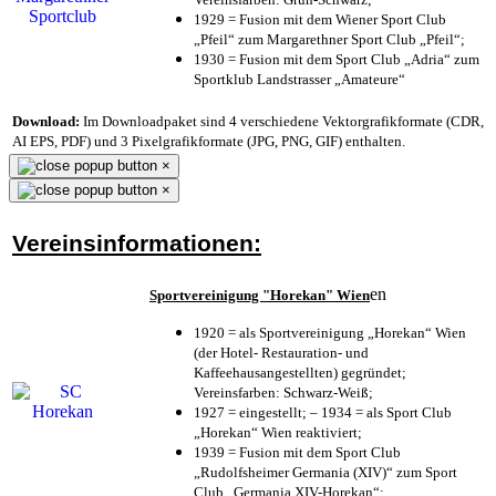
1929 = Fusion mit dem Wiener Sport Club
„Pfeil“ zum Margarethner Sport Club „Pfeil“;
1930 = Fusion mit dem Sport Club „Adria“ zum
Sportklub Landstrasser „Amateure“
Download:
Im Downloadpaket sind 4 verschiedene Vektorgrafikformate (CDR,
AI EPS, PDF) und 3 Pixelgrafikformate (JPG, PNG, GIF) enthalten.
×
×
Vereinsinformationen:
en
Sportvereinigung "Horekan" Wien
1920 = als Sportvereinigung „Horekan“ Wien
(der Hotel- Restauration- und
Kaffeehausangestellten) gegründet;
Vereinsfarben: Schwarz-Weiß;
1927 = eingestellt; – 1934 = als Sport Club
„Horekan“ Wien reaktiviert;
1939 = Fusion mit dem Sport Club
„Rudolfsheimer Germania (XIV)“ zum Sport
Club „Germania XIV-Horekan“;