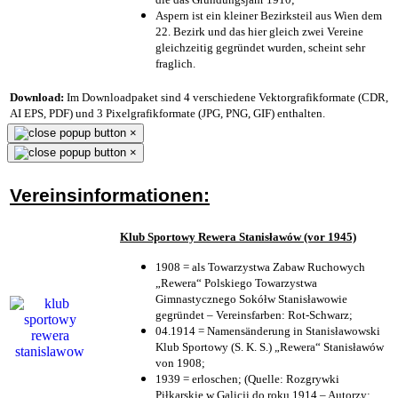
Aspern ist ein kleiner Bezirksteil aus Wien dem
22. Bezirk und das hier gleich zwei Vereine
gleichzeitig gegründet wurden, scheint sehr
fraglich.
Download:
Im Downloadpaket sind 4 verschiedene Vektorgrafikformate (CDR,
AI EPS, PDF) und 3 Pixelgrafikformate (JPG, PNG, GIF) enthalten.
×
×
Vereinsinformationen:
Klub Sportowy Rewera Stanisławów (vor 1945)
1908 = als Towarzystwa Zabaw Ruchowych
„Rewera“ Polskiego Towarzystwa
Gimnastycznego Sokółw Stanisławowie
gegründet – Vereinsfarben: Rot-Schwarz;
04.1914 = Namensänderung in Stanisławowski
Klub Sportowy (S. K. S.) „Rewera“ Stanisławów
von 1908;
1939 = erloschen; (Quelle: Rozgrywki
Piłkarskie w Galicji do roku 1914 – Autorzy: