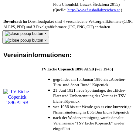
Piotr Chomicki, Leszek Śledziona 2015)
(Quelle:
http://www.fussballabzeichen.at
)
Download:
Im Downloadpaket sind 4 verschiedene Vektorgrafikformate (CDR,
AI EPS, PDF) und 3 Pixelgrafikformate (JPG, PNG, GIF) enthalten.
×
×
Vereinsinformationen:
TV Eiche Cöpenick 1896 ATSB (vor 1945)
gegründet am 15. Januar 1896 als „Arbeiter-
Turn- und Sport-Bund“ Köpenick
21. Juni 1921 neue Sportanlage, der „Eiche-
Platz und Umbenennung des Vereins in TSV
Eiche Köpenick
von 1986 bis zur Wende gab es eine kurzzeitige
Namensänderung in BSG Bau Eiche Köpenick
nach der Wiedervereinigung wurde der alte
Vereinsname "TSV Eiche Köpenick" wieder
eingeführt