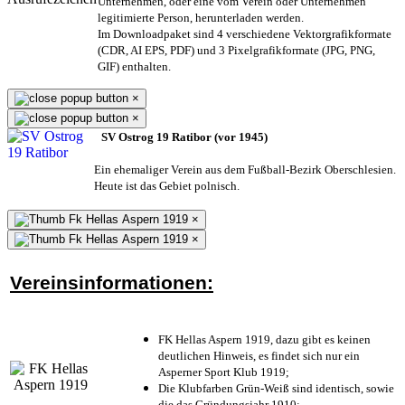
Unternehmen,
oder eine vom Verein oder Unternehmen
legitimierte Person,
herunterladen werden.
Im Downloadpaket sind 4 verschiedene Vektorgrafikformate
(CDR, AI EPS, PDF) und 3 Pixelgrafikformate (JPG, PNG,
GIF) enthalten.
×
×
SV Ostrog 19 Ratibor (vor 1945)
Ein ehemaliger Verein aus dem Fußball-Bezirk Oberschlesien.
Heute ist das Gebiet polnisch.
×
×
Vereinsinformationen:
FK Hellas Aspern 1919, dazu gibt es keinen
deutlichen Hinweis, es findet sich nur ein
Asperner Sport Klub 1919
;
Die Klubfarben Grün-Weiß sind identisch, sowie
die das Gründungsjahr 1910
;