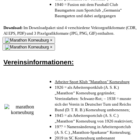
1940 = Fusion mit dem Fussball Club
Baumgarten zum Sportclub „Germania“
Baumgarten und dabei aufgegangen
Download:
Im Downloadpaket sind 4 verschiedene Vektorgrafikformate (CDR,
AI EPS, PDF) und 3 Pixelgrafikformate (JPG, PNG, GIF) enthalten.
×
×
Vereinsinformationen:
Arbeiter Sport Klub "Marathon" Korneuburg
1926 = als Arbeitersportklub (A. S. K.)
„Marathon“ Korneuburg gegründet;
Vereinsfarben: Schwarz-Rot; – 1938 = musste
sich der Verein in Deutscher Turn und Reichs
Bund (D. T. R. B.) Korneuburg umbenennen;
1945 = als Arbeitersportclub (A. S. C.)
„Marathon“ Korneuburg von 1926 reaktiviert;
19?? = Namensänderung in Arbeitersportclub
(A. S. C.) „Marathon-Sparkasse“ Korneuburg;
2019 in SC Korneuburg umbenannt