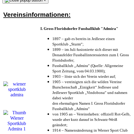
×
Vereinsinformationen:
I. Gross Floridsdorfer Fussballklub "Admira"
1897 – gab es bereits in Jedlesee einen
Sportklub „Sturm“;
1899 – im Juli fusionierte sich dieser mit
Donaufelder Fussballinteressierten zum I. Gross
Floridsdorfer
;
Fussballklub „Admira“ (Quelle: Allgemeine
Sport Zeitung, vom 04.03.1900);
1903 – löste sich der Verein wieder auf;
1905 – vereinigten sich die wilden Vereine
Burschenschaft „Einigkeit“ Jedlesee und
Jedleseer Sportklub „Vindobona“ und nahmen
dabei wieder
den ehemaligen Namen I. Gross Floridsdorfer
Fussballklub „Admira“
von 1905 an – Vereinsfarben: offiziell Rot-Gelb,
wurde aber kurz darauf in Schwarz-Weiß
geändert;
1914 – Namensänderung in Wiener Sport Club