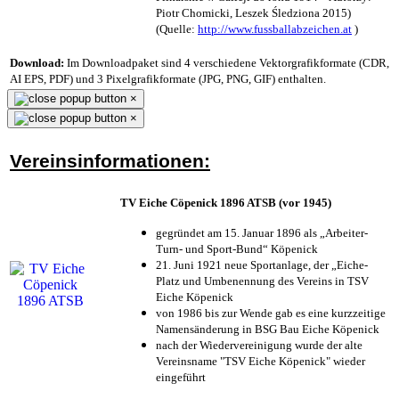
Piotr Chomicki, Leszek Śledziona 2015)
(Quelle:
http://www.fussballabzeichen.at
)
Download:
Im Downloadpaket sind 4 verschiedene Vektorgrafikformate (CDR,
AI EPS, PDF) und 3 Pixelgrafikformate (JPG, PNG, GIF) enthalten.
×
×
Vereinsinformationen:
TV Eiche Cöpenick 1896 ATSB (vor 1945)
gegründet am 15. Januar 1896 als „Arbeiter-
Turn- und Sport-Bund“ Köpenick
21. Juni 1921 neue Sportanlage, der „Eiche-
Platz und Umbenennung des Vereins in TSV
Eiche Köpenick
von 1986 bis zur Wende gab es eine kurzzeitige
Namensänderung in BSG Bau Eiche Köpenick
nach der Wiedervereinigung wurde der alte
Vereinsname "TSV Eiche Köpenick" wieder
eingeführt