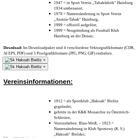
1947 = in Sport Verein „Tabakfabrik“ Hainburg
1934 umbenannt;
1978 = Namensänderung in Sport Verein
„Austria-Tabak“ Hainburg;
1999 = offiziell aufgelöst;
1999 = Neugründung als Fussball Klub
Hainburg an der Donau;
Download:
Im Downloadpaket sind 4 verschiedene Vektorgrafikformate (CDR,
AI EPS, PDF) und 3 Pixelgrafikformate (JPG, PNG, GIF) enthalten.
×
×
Vereinsinformationen:
1912 = als Sportklub „Hakoah“ Bielitz
gegründet;
gehörte in der K&K Monarchie zu Österreich-
Schlesien;
Vereinsfarben: Blau-Weiß; – 1923 =
Namensänderung in Klub Sportowy (K. S.)
„Hakoah“ Bielsko;