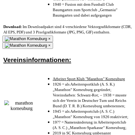
1940 = Fusion mit dem Fussball Club
Baumgarten zum Sportclub „Germania“
Baumgarten und dabei aufgegangen
Download:
Im Downloadpaket sind 4 verschiedene Vektorgrafikformate (CDR,
AI EPS, PDF) und 3 Pixelgrafikformate (JPG, PNG, GIF) enthalten.
×
×
Vereinsinformationen:
Arbeiter Sport Klub "Marathon" Korneuburg
1926 = als Arbeitersportklub (A. S. K.)
„Marathon“ Korneuburg gegründet;
Vereinsfarben: Schwarz-Rot; – 1938 = musste
sich der Verein in Deutscher Turn und Reichs
Bund (D. T. R. B.) Korneuburg umbenennen;
1945 = als Arbeitersportclub (A. S. C.)
„Marathon“ Korneuburg von 1926 reaktiviert;
19?? = Namensänderung in Arbeitersportclub
(A. S. C.) „Marathon-Sparkasse“ Korneuburg;
2019 in SC Korneuburg umbenannt