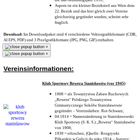
Aspern ist ein kleiner Bezirksteil aus Wien dem
22. Bezirk und das hier gleich zwei Vereine
gleichzeitig gegründet wurden, scheint sehr
fraglich.
Download:
Im Downloadpaket sind 4 verschiedene Vektorgrafikformate (CDR,
AI EPS, PDF) und 3 Pixelgrafikformate (JPG, PNG, GIF) enthalten.
×
×
Vereinsinformationen:
Klub Sportowy Rewera Stanisławów (vor 1945)
1908 = als Towarzystwa Zabaw Ruchowych
„Rewera“ Polskiego Towarzystwa
Gimnastycznego Sokółw Stanisławowie
gegründet – Vereinsfarben: Rot-Schwarz;
04.1914 = Namensänderung in Stanisławowski
Klub Sportowy (S. K. S.) „Rewera“ Stanisławów
von 1908;
1939 = erloschen; (Quelle: Rozgrywki
Piłkarskie w Galicji do roku 1914 – Autorzy: