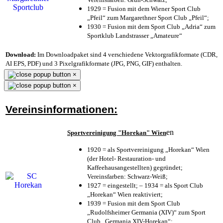
1929 = Fusion mit dem Wiener Sport Club
„Pfeil“ zum Margarethner Sport Club „Pfeil“;
1930 = Fusion mit dem Sport Club „Adria“ zum
Sportklub Landstrasser „Amateure“
Download:
Im Downloadpaket sind 4 verschiedene Vektorgrafikformate (CDR,
AI EPS, PDF) und 3 Pixelgrafikformate (JPG, PNG, GIF) enthalten.
×
×
Vereinsinformationen:
en
Sportvereinigung "Horekan" Wien
1920 = als Sportvereinigung „Horekan“ Wien
(der Hotel- Restauration- und
Kaffeehausangestellten) gegründet;
Vereinsfarben: Schwarz-Weiß;
1927 = eingestellt; – 1934 = als Sport Club
„Horekan“ Wien reaktiviert;
1939 = Fusion mit dem Sport Club
„Rudolfsheimer Germania (XIV)“ zum Sport
Club „Germania XIV-Horekan“;