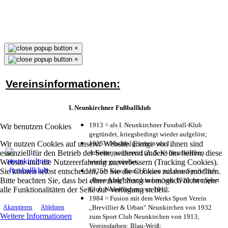
×
×
Vereinsinformationen:
I. Neunkirchner Fußballklub
1913 = als I. Neunkirchner Fussball-Klub
Wir benutzen Cookies
gegründet, kriegsbedingt wieder aufgelöst;
Wir nutzen Cookies auf unserer Website. Einige von ihnen sind
1925 = Nachfolgeverein als 1.
essenziell für den Betrieb der Seite, während andere uns helfen, diese
Arbeitersportverein (A. S. V.) Neunkirchen
Website und die Nutzererfahrung zu verbessern (Tracking Cookies).
wieder gegründet;
Sie können selbst entscheiden, ob Sie die Cookies zulassen möchten.
1925 = kurz darauf Fusion mit dem Sport Club
Bitte beachten Sie, dass bei einer Ablehnung womöglich nicht mehr
„Bewegung“ Neunkirchen von 1920 zum Sport
alle Funktionalitäten der Seite zur Verfügung stehen.
Club Neunkirchen von 1913;
1984 = Fusion mit dem Werks Sport Verein
„Brevillier & Urban“ Neunkirchen von 1932
Akzeptieren
Ablehnen
Weitere Informationen
zum Sport Club Neunkirchen von 1913;
Vereinsfarben: Blau-Weiß;