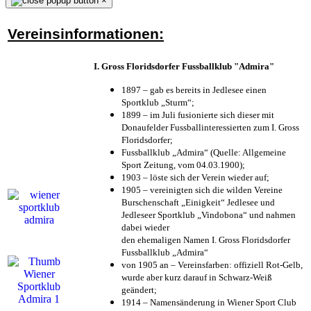
×
Vereinsinformationen:
I. Gross Floridsdorfer Fussballklub "Admira"
1897 – gab es bereits in Jedlesee einen
Sportklub „Sturm“;
1899 – im Juli fusionierte sich dieser mit
Donaufelder Fussballinteressierten zum I. Gross
Floridsdorfer
;
Fussballklub „Admira“ (Quelle: Allgemeine
Sport Zeitung, vom 04.03.1900);
1903 – löste sich der Verein wieder auf;
1905 – vereinigten sich die wilden Vereine
Burschenschaft „Einigkeit“ Jedlesee und
Jedleseer Sportklub „Vindobona“ und nahmen
dabei wieder
den ehemaligen Namen I. Gross Floridsdorfer
Fussballklub „Admira“
von 1905 an – Vereinsfarben: offiziell Rot-Gelb,
wurde aber kurz darauf in Schwarz-Weiß
geändert;
1914 – Namensänderung in Wiener Sport Club