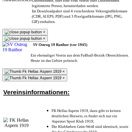
Unternehmen,
oder eine vom Verein oder Unternehmen
legitimierte Person,
herunterladen werden.
Im Downloadpaket sind 4 verschiedene Vektorgrafikformate
(CDR, AI EPS, PDF) und 3 Pixelgrafikformate (JPG, PNG,
GIF) enthalten.
×
×
SV Ostrog 19 Ratibor (vor 1945)
Ein ehemaliger Verein aus dem Fußball-Bezirk Oberschlesien.
Heute ist das Gebiet polnisch.
×
×
Vereinsinformationen:
FK Hellas Aspern 1919, dazu gibt es keinen
deutlichen Hinweis, es findet sich nur ein
Asperner Sport Klub 1919
;
Die Klubfarben Grün-Weiß sind identisch, sowie
die das Gründungsjahr 1910
;