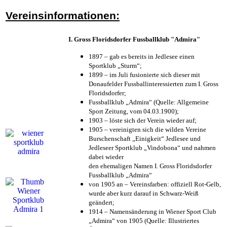
Vereinsinformationen:
I. Gross Floridsdorfer Fussballklub "Admira"
1897 – gab es bereits in Jedlesee einen
Sportklub „Sturm“;
1899 – im Juli fusionierte sich dieser mit
Donaufelder Fussballinteressierten zum I. Gross
Floridsdorfer
;
Fussballklub „Admira“ (Quelle: Allgemeine
Sport Zeitung, vom 04.03.1900);
1903 – löste sich der Verein wieder auf;
1905 – vereinigten sich die wilden Vereine
Burschenschaft „Einigkeit“ Jedlesee und
Jedleseer Sportklub „Vindobona“ und nahmen
dabei wieder
den ehemaligen Namen I. Gross Floridsdorfer
Fussballklub „Admira“
von 1905 an – Vereinsfarben: offiziell Rot-Gelb,
wurde aber kurz darauf in Schwarz-Weiß
geändert;
1914 – Namensänderung in Wiener Sport Club
„Admira“ von 1905 (Quelle: Illustriertes