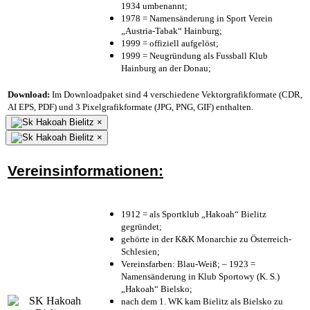
1934 umbenannt;
1978 = Namensänderung in Sport Verein
„Austria-Tabak“ Hainburg;
1999 = offiziell aufgelöst;
1999 = Neugründung als Fussball Klub
Hainburg an der Donau;
Download:
Im Downloadpaket sind 4 verschiedene Vektorgrafikformate (CDR,
AI EPS, PDF) und 3 Pixelgrafikformate (JPG, PNG, GIF) enthalten.
×
×
Vereinsinformationen:
1912 = als Sportklub „Hakoah“ Bielitz
gegründet;
gehörte in der K&K Monarchie zu Österreich-
Schlesien;
Vereinsfarben: Blau-Weiß; – 1923 =
Namensänderung in Klub Sportowy (K. S.)
„Hakoah“ Bielsko;
nach dem 1. WK kam Bielitz als Bielsko zu