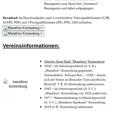
Baumgarten zum Sportclub „Germania“
Baumgarten und dabei aufgegangen
Download:
Im Downloadpaket sind 4 verschiedene Vektorgrafikformate (CDR,
AI EPS, PDF) und 3 Pixelgrafikformate (JPG, PNG, GIF) enthalten.
×
×
Vereinsinformationen:
Arbeiter Sport Klub "Marathon" Korneuburg
1926 = als Arbeitersportklub (A. S. K.)
„Marathon“ Korneuburg gegründet;
Vereinsfarben: Schwarz-Rot; – 1938 = musste
sich der Verein in Deutscher Turn und Reichs
Bund (D. T. R. B.) Korneuburg umbenennen;
1945 = als Arbeitersportclub (A. S. C.)
„Marathon“ Korneuburg von 1926 reaktiviert;
19?? = Namensänderung in Arbeitersportclub
(A. S. C.) „Marathon-Sparkasse“ Korneuburg;
2019 in SC Korneuburg umbenannt