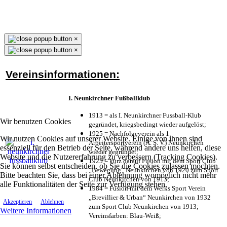
×
×
Vereinsinformationen:
I. Neunkirchner Fußballklub
1913 = als I. Neunkirchner Fussball-Klub
Wir benutzen Cookies
gegründet, kriegsbedingt wieder aufgelöst;
1925 = Nachfolgeverein als 1.
Wir nutzen Cookies auf unserer Website. Einige von ihnen sind
Arbeitersportverein (A. S. V.) Neunkirchen
essenziell für den Betrieb der Seite, während andere uns helfen, diese
wieder gegründet;
Website und die Nutzererfahrung zu verbessern (Tracking Cookies).
1925 = kurz darauf Fusion mit dem Sport Club
Sie können selbst entscheiden, ob Sie die Cookies zulassen möchten.
„Bewegung“ Neunkirchen von 1920 zum Sport
Bitte beachten Sie, dass bei einer Ablehnung womöglich nicht mehr
Club Neunkirchen von 1913;
alle Funktionalitäten der Seite zur Verfügung stehen.
1984 = Fusion mit dem Werks Sport Verein
„Brevillier & Urban“ Neunkirchen von 1932
Akzeptieren
Ablehnen
zum Sport Club Neunkirchen von 1913;
Weitere Informationen
Vereinsfarben: Blau-Weiß;