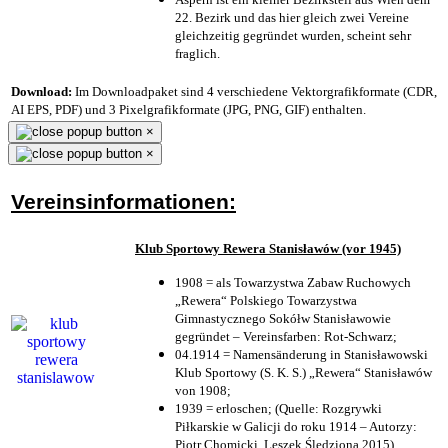
22. Bezirk und das hier gleich zwei Vereine
gleichzeitig gegründet wurden, scheint sehr
fraglich.
Download:
Im Downloadpaket sind 4 verschiedene Vektorgrafikformate (CDR,
AI EPS, PDF) und 3 Pixelgrafikformate (JPG, PNG, GIF) enthalten.
×
×
Vereinsinformationen:
Klub Sportowy Rewera Stanisławów (vor 1945)
1908 = als Towarzystwa Zabaw Ruchowych
„Rewera“ Polskiego Towarzystwa
Gimnastycznego Sokółw Stanisławowie
gegründet – Vereinsfarben: Rot-Schwarz;
04.1914 = Namensänderung in Stanisławowski
Klub Sportowy (S. K. S.) „Rewera“ Stanisławów
von 1908;
1939 = erloschen; (Quelle: Rozgrywki
Piłkarskie w Galicji do roku 1914 – Autorzy:
Piotr Chomicki, Leszek Śledziona 2015)