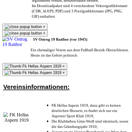
legitimierte Person,
herunterladen werden.
Im Downloadpaket sind 4 verschiedene Vektorgrafikformate
(CDR, AI EPS, PDF) und 3 Pixelgrafikformate (JPG, PNG,
GIF) enthalten.
×
×
SV Ostrog 19 Ratibor (vor 1945)
Ein ehemaliger Verein aus dem Fußball-Bezirk Oberschlesien.
Heute ist das Gebiet polnisch.
×
×
Vereinsinformationen:
FK Hellas Aspern 1919, dazu gibt es keinen
deutlichen Hinweis, es findet sich nur ein
Asperner Sport Klub 1919
;
Die Klubfarben Grün-Weiß sind identisch, sowie
die das Gründungsjahr 1910
;
Aspern ist ein kleiner Bezirksteil aus Wien dem