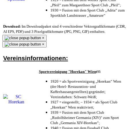
„Pfeil“ zum Margarethner Sport Club „Pfeil“;
1930 = Fusion mit dem Sport Club „Adria“ zum
Sportklub Landstrasser „Amateure“
Download:
Im Downloadpaket sind 4 verschiedene Vektorgrafikformate (CDR,
AI EPS, PDF) und 3 Pixelgrafikformate (JPG, PNG, GIF) enthalten.
×
×
Vereinsinformationen:
en
Sportvereinigung "Horekan" Wien
1920 = als Sportvereinigung „Horekan“ Wien
(der Hotel- Restauration- und
Kaffeehausangestellten) gegründet;
Vereinsfarben: Schwarz-Weiß;
1927 = eingestellt; – 1934 = als Sport Club
„Horekan“ Wien reaktiviert;
1939 = Fusion mit dem Sport Club
„Rudolfsheimer Germania (XIV)“ zum Sport
Club „Germania XIV-Horekan“;
1940 = Fusion mit dem Fussball Club