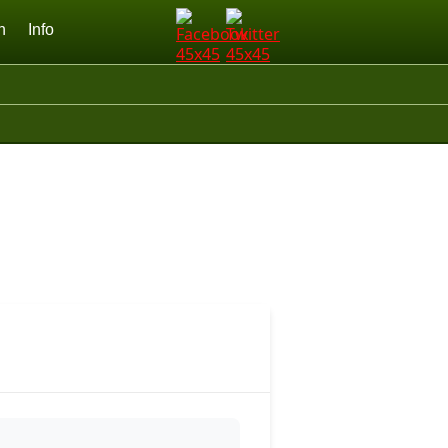
n
Info