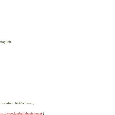
fraglich.
insfarben: Rot-Schwarz;
ttp://www.fussballabzeichen.at
)