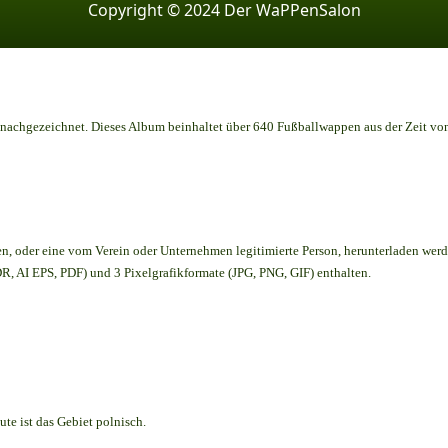
Copyright © 2024 Der WaPPenSalon
achgezeichnet. Dieses Album beinhaltet über 640 Fußballwappen aus der Zeit vo
en,
oder eine vom Verein oder Unternehmen legitimierte Person,
herunterladen werd
, AI EPS, PDF) und 3 Pixelgrafikformate (JPG, PNG, GIF) enthalten.
te ist das Gebiet polnisch.