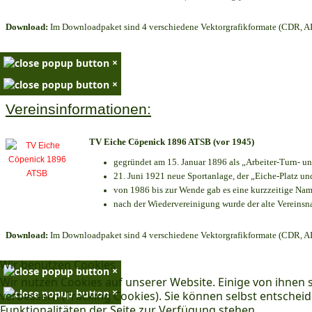
Download:
Im Downloadpaket sind 4 verschiedene Vektorgrafikformate (CDR, AI 
×
×
Vereinsinformationen:
TV Eiche Cöpenick 1896 ATSB (vor 1945)
gegründet am 15. Januar 1896 als „Arbeiter-Turn- 
21. Juni 1921 neue Sportanlage, der „Eiche-Platz 
von 1986 bis zur Wende gab es eine kurzzeitige N
nach der Wiedervereinigung wurde der alte Vereins
Download:
Im Downloadpaket sind 4 verschiedene Vektorgrafikformate (CDR, AI 
Wir benutzen Cookies
×
Wir nutzen Cookies auf unserer Website. Einige von ihnen s
×
verbessern (Tracking Cookies). Sie können selbst entscheid
Funktionalitäten der Seite zur Verfügung stehen.