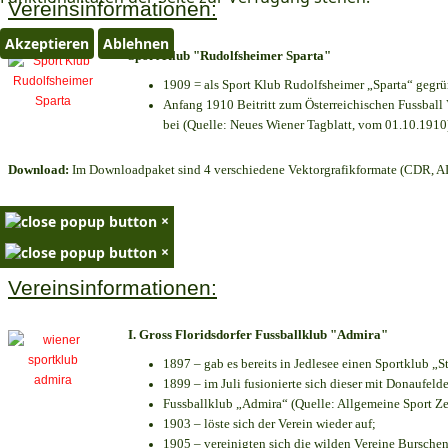
Vereinsinformationen:
Akzeptieren
Ablehnen
Sport Klub "Rudolfsheimer Sparta"
1909 = als Sport Klub Rudolfsheimer „Sparta“ gegrü
Anfang 1910 Beitritt zum Österreichischen Fussball 
bei (Quelle: Neues Wiener Tagblatt, vom 01.10.1910
Download:
Im Downloadpaket sind 4 verschiedene Vektorgrafikformate (CDR, AI 
×
×
Vereinsinformationen:
I. Gross Floridsdorfer Fussballklub "Admira"
1897 – gab es bereits in Jedlesee einen Sportklub „S
1899 – im Juli fusionierte sich dieser mit Donaufelde
Fussballklub „Admira“ (Quelle: Allgemeine Sport Z
1903 – löste sich der Verein wieder auf;
1905 – vereinigten sich die wilden Vereine Bursche