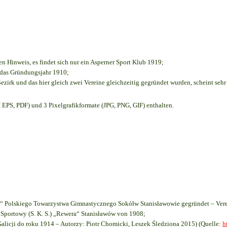
en Hinweis, es findet sich nur ein Asperner Sport Klub 1919
;
e das Gründungsjahr 1910
;
ezirk und das hier gleich zwei Vereine gleichzeitig gegründet wurden, scheint sehr 
EPS, PDF) und 3 Pixelgrafikformate (JPG, PNG, GIF) enthalten.
 Polskiego Towarzystwa Gimnastycznego Sokółw Stanisławowie gegründet – Vere
Sportowy (S. K. S.) „Rewera“ Stanisławów von 1908;
Galicji do roku 1914 – Autorzy: Piotr Chomicki, Leszek Śledziona 2015) (Quelle:
h