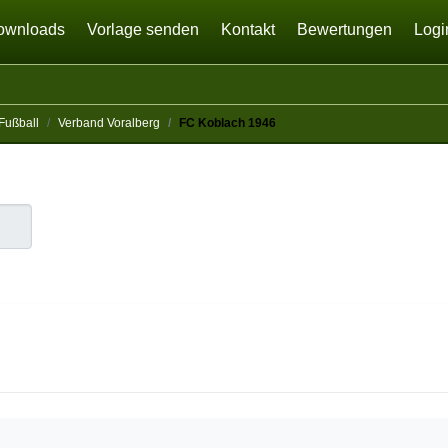
ownloads
Vorlage senden
Kontakt
Bewertungen
Logi
Fußball
Verband Voralberg
FC Koblach 1946