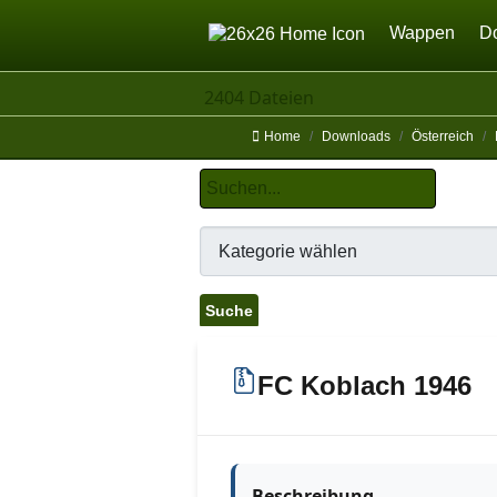
Home
Wappen
D
2404 Dateien
Home
Downloads
Österreich
FC Koblach 1946
Beschreibung