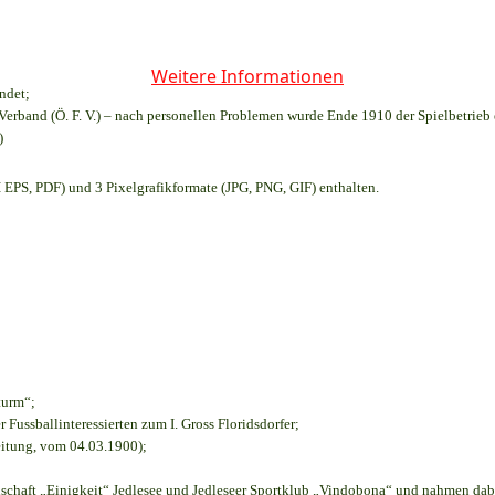
Weitere Informationen
ndet;
Verband (Ö. F. V.) – nach personellen Problemen wurde Ende 1910 der Spielbetrieb
)
EPS, PDF) und 3 Pixelgrafikformate (JPG, PNG, GIF) enthalten.
turm“;
r Fussballinteressierten zum I. Gross Floridsdorfer
;
eitung, vom 04.03.1900);
nschaft „Einigkeit“ Jedlesee und Jedleseer Sportklub „Vindobona“ und nahmen dab