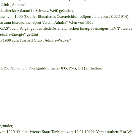
allklub „Admira“
rde aber kurz darauf in Schwarz-Weiß geändert;
“ von 1905 (Quelle: Illustriertes ÖsterreichischesSportblatt, vom 28.02.1914);
ien zum Eisenbahner Sport Verein„Admira“ Wien von 1905;
S“, dem Vorgänger des niederösterreichischen Energieversorgers „EVN“, wurde d
Admira-Energie“ geführt;
on 1908 zum Fussball Club „Admira-Wacker“
EPS, PDF) und 3 Pixelgrafikformate (JPG, PNG, GIF) enthalten.
egründet;
on 1920 (Quelle: Wiener Sport Tagblatt, vom 10.01.1922); Vereinsfarben: Rot-We