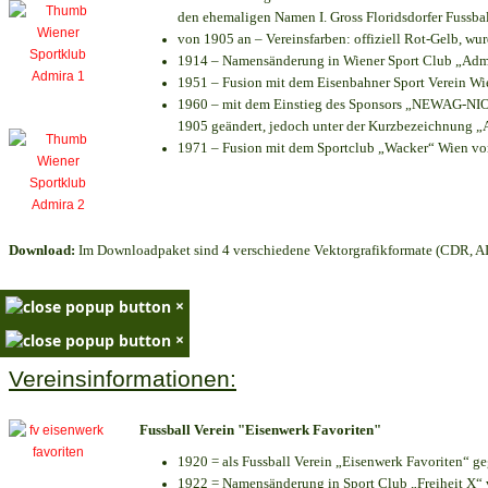
den ehemaligen Namen I. Gross Floridsdorfer Fussb
von 1905 an – Vereinsfarben: offiziell Rot-Gelb, wu
1914 – Namensänderung in Wiener Sport Club „Admira
1951 – Fusion mit dem Eisenbahner Sport Verein W
1960 – mit dem Einstieg des Sponsors „NEWAG-NIOGA
1905 geändert, jedoch unter der Kurzbezeichnung „
1971 – Fusion mit dem Sportclub „Wacker“ Wien v
Download:
Im Downloadpaket sind 4 verschiedene Vektorgrafikformate (CDR, AI 
×
×
Vereinsinformationen:
Fussball Verein "Eisenwerk Favoriten"
1920 = als Fussball Verein „Eisenwerk Favoriten“ g
1922 = Namensänderung in Sport Club „Freiheit X“ v