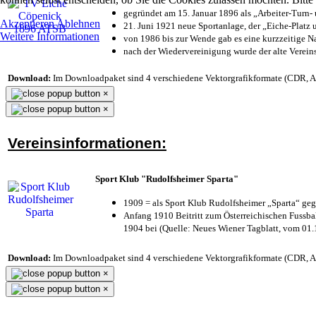
gegründet am 15. Januar 1896 als „Arbeiter-Turn
Akzeptieren
Ablehnen
21. Juni 1921 neue Sportanlage, der „Eiche-Plat
Weitere Informationen
von 1986 bis zur Wende gab es eine kurzzeitige
nach der Wiedervereinigung wurde der alte Verei
Download:
Im Downloadpaket sind 4 verschiedene Vektorgrafikformate (CDR, AI 
×
×
Vereinsinformationen:
Sport Klub "Rudolfsheimer Sparta"
1909 = als Sport Klub Rudolfsheimer „Sparta“ geg
Anfang 1910 Beitritt zum Österreichischen Fussbal
1904 bei (Quelle: Neues Wiener Tagblatt, vom 01
Download:
Im Downloadpaket sind 4 verschiedene Vektorgrafikformate (CDR, AI 
×
×