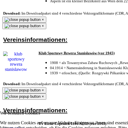
Aspern ist ein kleiner Bezirksteil aus Wien dem 22
Download:
Im Downloadpaket sind 4 verschiedene Vektorgrafikformate (CDR, AI 
×
×
Vereinsinformationen:
Klub Sportowy Rewera Stanisławów (vor 1945)
1908 = als Towarzystwa Zabaw Ruchowych „Rewer
04.1914 = Namensänderung in Stanisławowski Klu
1939 = erloschen; (Quelle: Rozgrywki Piłkarskie 
Download:
Im Downloadpaket sind 4 verschiedene Vektorgrafikformate (CDR, AI 
×
×
Vereinsinformationen:
Wir benutzen Cookies
Wir nutzen Cookies auf unserer Website. Einige von ihnen sind essenzi
TV Eiche Cöpenick 1896 ATSB (vor 1945)
können selbst entscheiden, ob Sie die Cookies zulassen möchten. Bitte