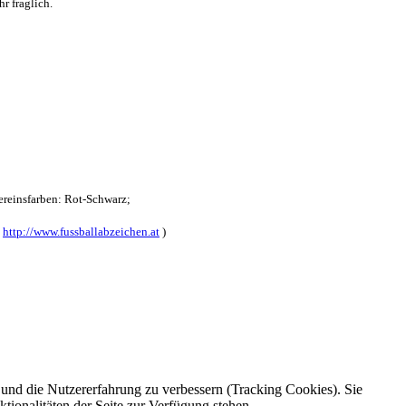
r fraglich.
reinsfarben: Rot-Schwarz;
:
http://www.fussballabzeichen.at
)
e und die Nutzererfahrung zu verbessern (Tracking Cookies). Sie
tionalitäten der Seite zur Verfügung stehen.