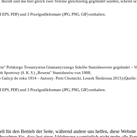
. Bezirk und das hier gleich zwei Vereine gleichzeitig gegründet wurden, scheint seh
EPS, PDF) und 3 Pixelgrafikformate (JPG, PNG, GIF) enthalten.
a“ Polskiego Towarzystwa Gimnastycznego Sokółw Stanisławowie gegründet – Ve
b Sportowy (S. K. S.) „Rewera“ Stanisławów von 1908;
w Galicji do roku 1914 – Autorzy: Piotr Chomicki, Leszek Śledziona 2015) (Quelle
EPS, PDF) und 3 Pixelgrafikformate (JPG, PNG, GIF) enthalten.
ell für den Betrieb der Seite, während andere uns helfen, diese Websit
 beachten Sie, dass bei einer Ablehnung womöglich nicht mehr alle Funk