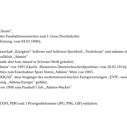
 „Sturm“;
der Fussballinteressierten zum I. Gross Floridsdorfer
;
 Zeitung, vom 04.03.1900);
henschaft „Einigkeit“ Jedlesee und Jedleseer Sportklub „Vindobona“ und nahmen d
sballklub „Admira“
wurde aber kurz darauf in Schwarz-Weiß geändert;
ra“ von 1905 (Quelle: Illustriertes ÖsterreichischesSportblatt, vom 28.02.1914);
 Wien zum Eisenbahner Sport Verein„Admira“ Wien von 1905;
OGAS“, dem Vorgänger des niederösterreichischen Energieversorgers „EVN“, wurde
nung „Admira-Energie“ geführt;
 von 1908 zum Fussball Club „Admira-Wacker“
EPS, PDF) und 3 Pixelgrafikformate (JPG, PNG, GIF) enthalten.