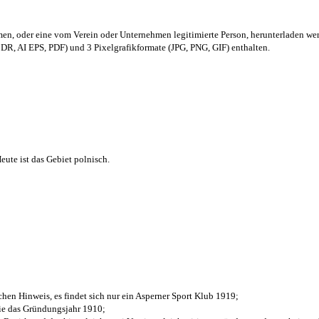
men,
oder eine vom Verein oder Unternehmen legitimierte Person,
herunterladen we
R, AI EPS, PDF) und 3 Pixelgrafikformate (JPG, PNG, GIF) enthalten.
ute ist das Gebiet polnisch.
chen Hinweis, es findet sich nur ein Asperner Sport Klub 1919
;
die das Gründungsjahr 1910
;