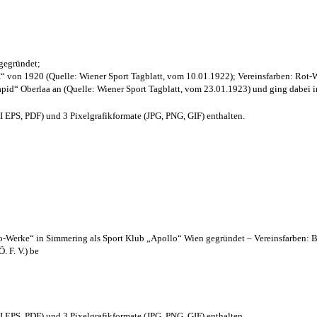
 gegründet;
“ von 1920 (Quelle: Wiener Sport Tagblatt, vom 10.01.1922); Vereinsfarben: Rot-
pid“ Oberlaa an (Quelle: Wiener Sport Tagblatt, vom 23.01.1923) und ging dabei i
EPS, PDF) und 3 Pixelgrafikformate (JPG, PNG, GIF) enthalten.
lo-Werke“ in Simmering als Sport Klub „Apollo“ Wien gegründet – Vereinsfarben: 
. F. V.) be
EPS, PDF) und 3 Pixelgrafikformate (JPG, PNG, GIF) enthalten.