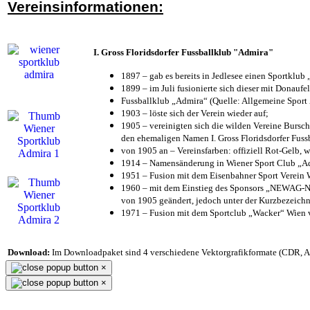
Vereinsinformationen:
I. Gross Floridsdorfer Fussballklub "Admira"
1897 – gab es bereits in Jedlesee einen Sportklub
1899 – im Juli fusionierte sich dieser mit Donaufel
Fussballklub „Admira“ (Quelle: Allgemeine Sport
1903 – löste sich der Verein wieder auf;
1905 – vereinigten sich die wilden Vereine Bursc
den ehemaligen Namen I. Gross Floridsdorfer Fus
von 1905 an – Vereinsfarben: offiziell Rot-Gelb, 
1914 – Namensänderung in Wiener Sport Club „Admi
1951 – Fusion mit dem Eisenbahner Sport Verein
1960 – mit dem Einstieg des Sponsors „NEWAG-NI
von 1905 geändert, jedoch unter der Kurzbezeich
1971 – Fusion mit dem Sportclub „Wacker“ Wien
Download:
Im Downloadpaket sind 4 verschiedene Vektorgrafikformate (CDR, AI 
×
×