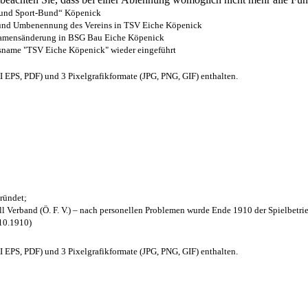
- und Sport-Bund“ Köpenick
z und Umbenennung des Vereins in TSV Eiche Köpenick
 Namensänderung in BSG Bau Eiche Köpenick
nsname "TSV Eiche Köpenick" wieder eingeführt
EPS, PDF) und 3 Pixelgrafikformate (JPG, PNG, GIF) enthalten.
ründet;
l Verband (Ö. F. V.) – nach personellen Problemen wurde Ende 1910 der Spielbetri
.10.1910)
EPS, PDF) und 3 Pixelgrafikformate (JPG, PNG, GIF) enthalten.