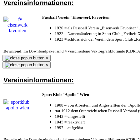
Vereinsinformationen:
Fussball Verein "Eisenwerk Favoriten"
1920 = als Fussball Verein „Eisenwerk Favoriten“
1922 = Namensänderung in Sport Club „Freiheit X
1923 = schloss sich der Verein dem Sport Club „Ra
Download:
Im Downloadpaket sind 4 verschiedene Vektorgrafikformate (CDR, AI 
×
×
Vereinsinformationen:
Sport Klub "Apollo" Wien
1908 – von Arbeitern und Angestellten der „Apol
trat 1912 dem Österreichischen Fussball Verband (Ö
1943 = eingestellt
1945 = reaktiviert
1997 = aufgelöst
Download:
Im Downloadpaket sind 4 verschiedene Vektorgrafikformate (CDR, AI 