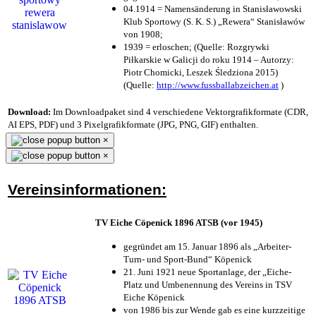
04.1914 = Namensänderung in Stanisławowski
Klub Sportowy (S. K. S.) „Rewera“ Stanisławów
von 1908;
1939 = erloschen; (Quelle: Rozgrywki
Piłkarskie w Galicji do roku 1914 – Autorzy:
Piotr Chomicki, Leszek Śledziona 2015)
(Quelle:
http://www.fussballabzeichen.at
)
Download:
Im Downloadpaket sind 4 verschiedene Vektorgrafikformate (CDR,
AI EPS, PDF) und 3 Pixelgrafikformate (JPG, PNG, GIF) enthalten.
×
×
Vereinsinformationen:
TV Eiche Cöpenick 1896 ATSB (vor 1945)
gegründet am 15. Januar 1896 als „Arbeiter-
Turn- und Sport-Bund“ Köpenick
21. Juni 1921 neue Sportanlage, der „Eiche-
Platz und Umbenennung des Vereins in TSV
Eiche Köpenick
von 1986 bis zur Wende gab es eine kurzzeitige