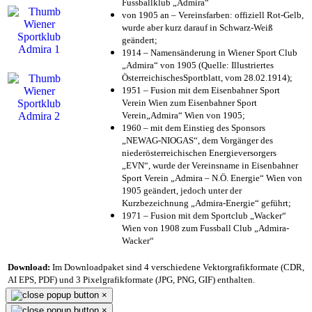
Fussballklub „Admira“
von 1905 an – Vereinsfarben: offiziell Rot-Gelb,
wurde aber kurz darauf in Schwarz-Weiß
geändert;
1914 – Namensänderung in Wiener Sport Club
„Admira“ von 1905 (Quelle: Illustriertes
ÖsterreichischesSportblatt, vom 28.02.1914);
1951 – Fusion mit dem Eisenbahner Sport
Verein Wien zum Eisenbahner Sport
Verein„Admira“ Wien von 1905;
1960 – mit dem Einstieg des Sponsors
„NEWAG-NIOGAS“, dem Vorgänger des
niederösterreichischen Energieversorgers
„EVN“, wurde der Vereinsname in Eisenbahner
Sport Verein „Admira – N.Ö. Energie“ Wien von
1905 geändert, jedoch unter der
Kurzbezeichnung „Admira-Energie“ geführt;
1971 – Fusion mit dem Sportclub „Wacker“
Wien von 1908 zum Fussball Club „Admira-
Wacker“
Download:
Im Downloadpaket sind 4 verschiedene Vektorgrafikformate (CDR,
AI EPS, PDF) und 3 Pixelgrafikformate (JPG, PNG, GIF) enthalten.
×
×