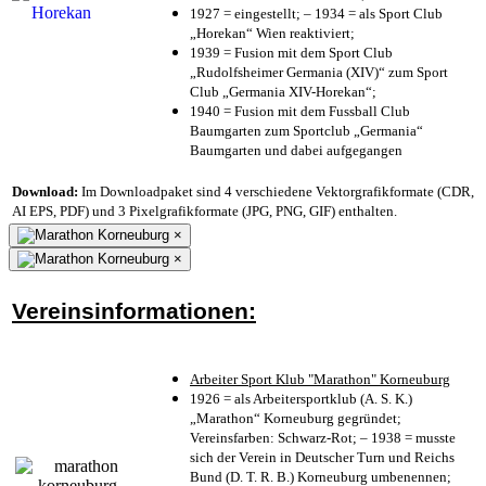
1927 = eingestellt; – 1934 = als Sport Club
„Horekan“ Wien reaktiviert;
1939 = Fusion mit dem Sport Club
„Rudolfsheimer Germania (XIV)“ zum Sport
Club „Germania XIV-Horekan“;
1940 = Fusion mit dem Fussball Club
Baumgarten zum Sportclub „Germania“
Baumgarten und dabei aufgegangen
Download:
Im Downloadpaket sind 4 verschiedene Vektorgrafikformate (CDR,
AI EPS, PDF) und 3 Pixelgrafikformate (JPG, PNG, GIF) enthalten.
×
×
Vereinsinformationen:
Arbeiter Sport Klub "Marathon" Korneuburg
1926 = als Arbeitersportklub (A. S. K.)
„Marathon“ Korneuburg gegründet;
Vereinsfarben: Schwarz-Rot; – 1938 = musste
sich der Verein in Deutscher Turn und Reichs
Bund (D. T. R. B.) Korneuburg umbenennen;