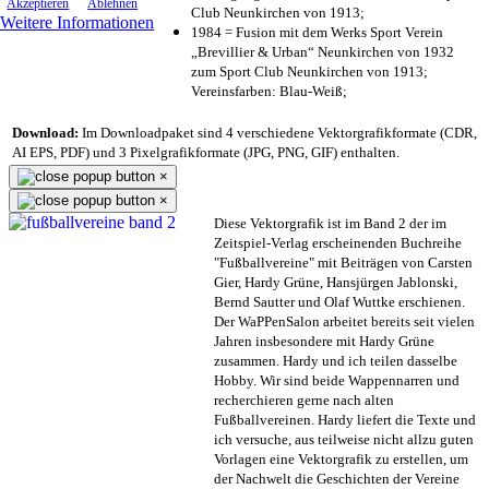
Akzeptieren
Ablehnen
Club Neunkirchen von 1913;
Weitere Informationen
1984 = Fusion mit dem Werks Sport Verein
„Brevillier & Urban“ Neunkirchen von 1932
zum Sport Club Neunkirchen von 1913;
Vereinsfarben: Blau-Weiß;
Download:
Im Downloadpaket sind 4 verschiedene Vektorgrafikformate (CDR,
AI EPS, PDF) und 3 Pixelgrafikformate (JPG, PNG, GIF) enthalten.
×
×
Diese Vektorgrafik ist im Band 2 der im
Zeitspiel-Verlag erscheinenden Buchreihe
"Fußballvereine" mit Beiträgen von Carsten
Gier, Hardy Grüne, Hansjürgen Jablonski,
Bernd Sautter und Olaf Wuttke erschienen.
Der WaPPenSalon arbeitet bereits seit vielen
Jahren insbesondere mit Hardy Grüne
zusammen. Hardy und ich teilen dasselbe
Hobby. Wir sind beide Wappennarren und
recherchieren gerne nach alten
Fußballvereinen. Hardy liefert die Texte und
ich versuche, aus teilweise nicht allzu guten
Vorlagen eine Vektorgrafik zu erstellen, um
der Nachwelt die Geschichten der Vereine