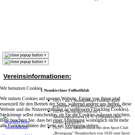
×
×
Vereinsinformationen:
Wir benutzen Cookies
I. Neunkirchner Fußballklub
Wir nutzen Cookies auf unserer Website. Einige von ihnen sind
1913 = als I. Neunkirchner Fussball-Klub
essenziell für den Betrieb der Seite, während andere uns helfen, diese
gegründet, kriegsbedingt wieder aufgelöst;
Website und die Nutzererfahrung zu verbessern (Tracking Cookies).
1925 = Nachfolgeverein als 1.
Sie können selbst entscheiden, ob Sie die Cookies zulassen möchten.
Arbeitersportverein (A. S. V.) Neunkirchen
Bitte beachten Sie, dass bei einer Ablehnung womöglich nicht mehr
wieder gegründet;
alle Funktionalitäten der Seite zur Verfügung stehen.
1925 = kurz darauf Fusion mit dem Sport Club
„Bewegung“ Neunkirchen von 1920 zum Sport