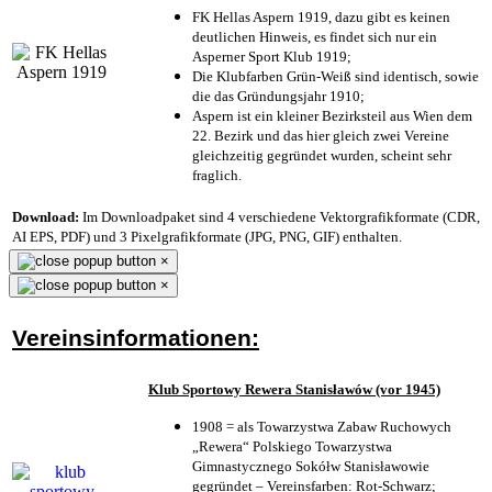
FK Hellas Aspern 1919, dazu gibt es keinen
deutlichen Hinweis, es findet sich nur ein
Asperner Sport Klub 1919
;
Die Klubfarben Grün-Weiß sind identisch, sowie
die das Gründungsjahr 1910
;
Aspern ist ein kleiner Bezirksteil aus Wien dem
22. Bezirk und das hier gleich zwei Vereine
gleichzeitig gegründet wurden, scheint sehr
fraglich.
Download:
Im Downloadpaket sind 4 verschiedene Vektorgrafikformate (CDR,
AI EPS, PDF) und 3 Pixelgrafikformate (JPG, PNG, GIF) enthalten.
×
×
Vereinsinformationen:
Klub Sportowy Rewera Stanisławów (vor 1945)
1908 = als Towarzystwa Zabaw Ruchowych
„Rewera“ Polskiego Towarzystwa
Gimnastycznego Sokółw Stanisławowie
gegründet – Vereinsfarben: Rot-Schwarz;