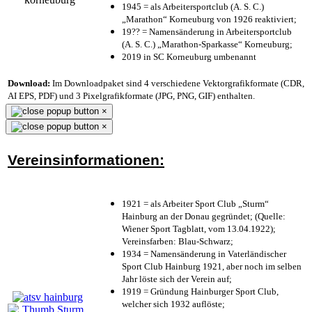
1945 = als Arbeitersportclub (A. S. C.)
„Marathon“ Korneuburg von 1926 reaktiviert;
19?? = Namensänderung in Arbeitersportclub
(A. S. C.) „Marathon-Sparkasse“ Korneuburg;
2019 in SC Korneuburg umbenannt
Download:
Im Downloadpaket sind 4 verschiedene Vektorgrafikformate (CDR,
AI EPS, PDF) und 3 Pixelgrafikformate (JPG, PNG, GIF) enthalten.
×
×
Vereinsinformationen:
1921 = als Arbeiter Sport Club „Sturm“
Hainburg an der Donau gegründet; (Quelle:
Wiener Sport Tagblatt, vom 13.04.1922);
Vereinsfarben: Blau-Schwarz;
1934 = Namensänderung in Vaterländischer
Sport Club Hainburg 1921, aber noch im selben
Jahr löste sich der Verein auf;
1919 = Gründung Hainburger Sport Club,
welcher sich 1932 auflöste;