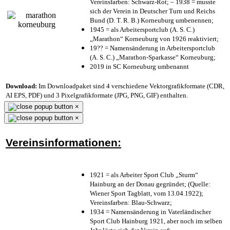
Vereinsfarben: Schwarz-Rot; – 1938 = musste
sich der Verein in Deutscher Turn und Reichs
Bund (D. T. R. B.) Korneuburg umbenennen;
1945 = als Arbeitersportclub (A. S. C.)
„Marathon“ Korneuburg von 1926 reaktiviert;
19?? = Namensänderung in Arbeitersportclub
(A. S. C.) „Marathon-Sparkasse“ Korneuburg;
2019 in SC Korneuburg umbenannt
Download:
Im Downloadpaket sind 4 verschiedene Vektorgrafikformate (CDR,
AI EPS, PDF) und 3 Pixelgrafikformate (JPG, PNG, GIF) enthalten.
×
×
Vereinsinformationen:
1921 = als Arbeiter Sport Club „Sturm“
Hainburg an der Donau gegründet; (Quelle:
Wiener Sport Tagblatt, vom 13.04.1922);
Vereinsfarben: Blau-Schwarz;
1934 = Namensänderung in Vaterländischer
Sport Club Hainburg 1921, aber noch im selben