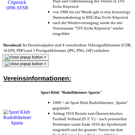
Platz und Umbenennung des Vereins in TSV
Eiche Köpenick
von 1986 bis zur Wende gab es eine kurzzeitige
Namensänderung in BSG Bau Eiche Köpenick
nach der Wiedervereinigung wurde der alte
Vereinsname "TSV Eiche Köpenick" wieder
eingeführt
Download:
Im Downloadpaket sind 4 verschiedene Vektorgrafikformate (CDR,
AI EPS, PDF) und 3 Pixelgrafikformate (JPG, PNG, GIF) enthalten.
×
×
Vereinsinformationen:
Sport Klub "Rudolfsheimer Sparta"
1909 = als Sport Klub Rudolfsheimer „Sparta“
gegründet;
Anfang 1910 Beitritt zum Österreichischen
Fussball Verband (Ö. F. V.) – nach personellen
Problemen wurde Ende 1910 der Spielbetrieb
eingestellt und der gesamte Verein trat dem