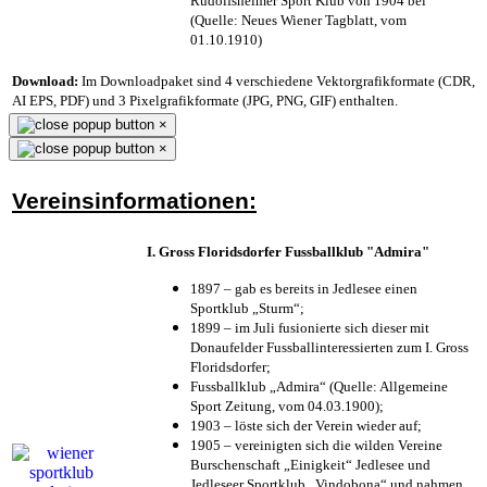
Rudolfsheimer Sport Klub von 1904 bei
(Quelle: Neues Wiener Tagblatt, vom
01.10.1910)
Download:
Im Downloadpaket sind 4 verschiedene Vektorgrafikformate (CDR,
AI EPS, PDF) und 3 Pixelgrafikformate (JPG, PNG, GIF) enthalten.
×
×
Vereinsinformationen:
I. Gross Floridsdorfer Fussballklub "Admira"
1897 – gab es bereits in Jedlesee einen
Sportklub „Sturm“;
1899 – im Juli fusionierte sich dieser mit
Donaufelder Fussballinteressierten zum I. Gross
Floridsdorfer
;
Fussballklub „Admira“ (Quelle: Allgemeine
Sport Zeitung, vom 04.03.1900);
1903 – löste sich der Verein wieder auf;
1905 – vereinigten sich die wilden Vereine
Burschenschaft „Einigkeit“ Jedlesee und
Jedleseer Sportklub „Vindobona“ und nahmen