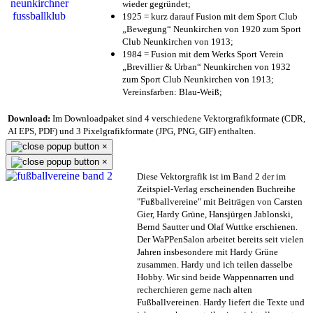
wieder gegründet;
1925 = kurz darauf Fusion mit dem Sport Club
„Bewegung“ Neunkirchen von 1920 zum Sport
Club Neunkirchen von 1913;
1984 = Fusion mit dem Werks Sport Verein
„Brevillier & Urban“ Neunkirchen von 1932
zum Sport Club Neunkirchen von 1913;
Vereinsfarben: Blau-Weiß;
Download:
Im Downloadpaket sind 4 verschiedene Vektorgrafikformate (CDR,
AI EPS, PDF) und 3 Pixelgrafikformate (JPG, PNG, GIF) enthalten.
×
×
Diese Vektorgrafik ist im Band 2 der im
Zeitspiel-Verlag erscheinenden Buchreihe
"Fußballvereine" mit Beiträgen von Carsten
Gier, Hardy Grüne, Hansjürgen Jablonski,
Bernd Sautter und Olaf Wuttke erschienen.
Der WaPPenSalon arbeitet bereits seit vielen
Jahren insbesondere mit Hardy Grüne
zusammen. Hardy und ich teilen dasselbe
Hobby. Wir sind beide Wappennarren und
recherchieren gerne nach alten
Fußballvereinen. Hardy liefert die Texte und