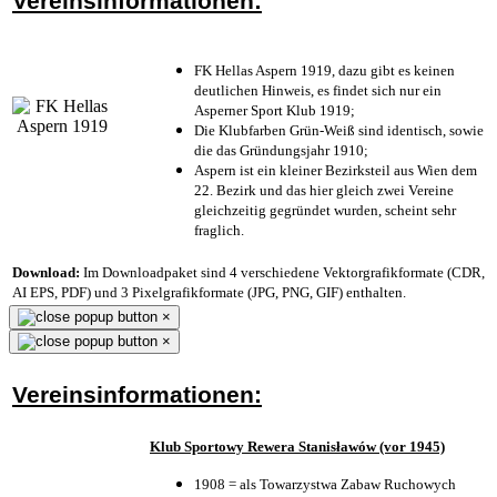
Vereinsinformationen:
FK Hellas Aspern 1919, dazu gibt es keinen
deutlichen Hinweis, es findet sich nur ein
Asperner Sport Klub 1919
;
Die Klubfarben Grün-Weiß sind identisch, sowie
die das Gründungsjahr 1910
;
Aspern ist ein kleiner Bezirksteil aus Wien dem
22. Bezirk und das hier gleich zwei Vereine
gleichzeitig gegründet wurden, scheint sehr
fraglich.
Download:
Im Downloadpaket sind 4 verschiedene Vektorgrafikformate (CDR,
AI EPS, PDF) und 3 Pixelgrafikformate (JPG, PNG, GIF) enthalten.
×
×
Vereinsinformationen:
Klub Sportowy Rewera Stanisławów (vor 1945)
1908 = als Towarzystwa Zabaw Ruchowych