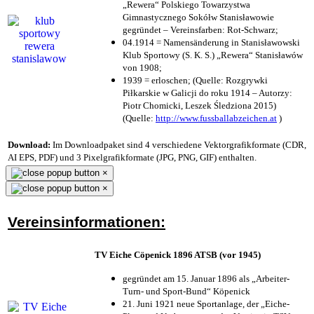
„Rewera“ Polskiego Towarzystwa
Gimnastycznego Sokółw Stanisławowie
gegründet – Vereinsfarben: Rot-Schwarz;
04.1914 = Namensänderung in Stanisławowski
Klub Sportowy (S. K. S.) „Rewera“ Stanisławów
von 1908;
1939 = erloschen; (Quelle: Rozgrywki
Piłkarskie w Galicji do roku 1914 – Autorzy:
Piotr Chomicki, Leszek Śledziona 2015)
(Quelle:
http://www.fussballabzeichen.at
)
Download:
Im Downloadpaket sind 4 verschiedene Vektorgrafikformate (CDR,
AI EPS, PDF) und 3 Pixelgrafikformate (JPG, PNG, GIF) enthalten.
×
×
Vereinsinformationen:
TV Eiche Cöpenick 1896 ATSB (vor 1945)
gegründet am 15. Januar 1896 als „Arbeiter-
Turn- und Sport-Bund“ Köpenick
21. Juni 1921 neue Sportanlage, der „Eiche-