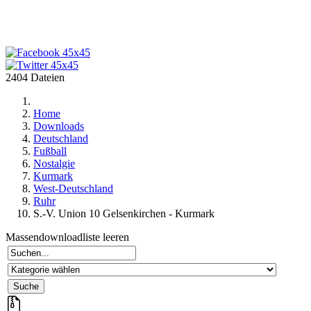
2404 Dateien
Home
Downloads
Deutschland
Fußball
Nostalgie
Kurmark
West-Deutschland
Ruhr
S.-V. Union 10 Gelsenkirchen - Kurmark
Massendownloadliste leeren